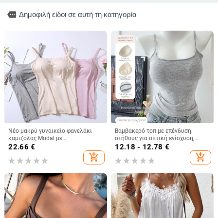
more
Δημοφιλή είδοι σε αυτή τη κατηγορία
Νέο μακρύ γυναικείο φανελάκι
Βαμβακερό τοπ με επένδυση
καμιζόλας Modal με
στήθους για οπτική ενίσχυση,
ενσωματωμένο τοπ και λάστιχο
γυναικείο τοπ με τιράντες,
22.66
€
12.18 - 12.78
€
στο σπίτι, εσώρουχο χωρίς
καλοκαίρι, κορεατικό στυλ
add_shopping_cart
add_shopping_cart
σουτιέν