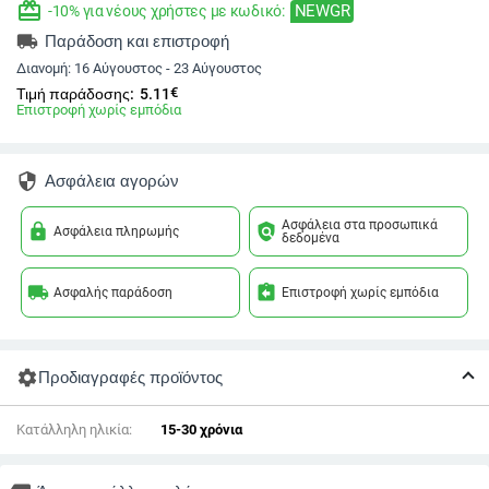
redeem
NEWGR
-10% για νέους χρήστες με κωδικό:
local_shipping
Παράδοση και επιστροφή
Διανομή:
16 Αύγουστος - 23 Αύγουστος
€
Τιμή παράδοσης:
5.11
Επιστροφή χωρίς εμπόδια
security
Ασφάλεια αγορών
Ασφάλεια στα προσωπικά
lock
policy
Ασφάλεια πληρωμής
δεδομένα
local_shipping
assignment_return
Ασφαλής παράδοση
Επιστροφή χωρίς εμπόδια
settings
Προδιαγραφές προϊόντος
Κατάλληλη ηλικία:
15-30 χρόνια