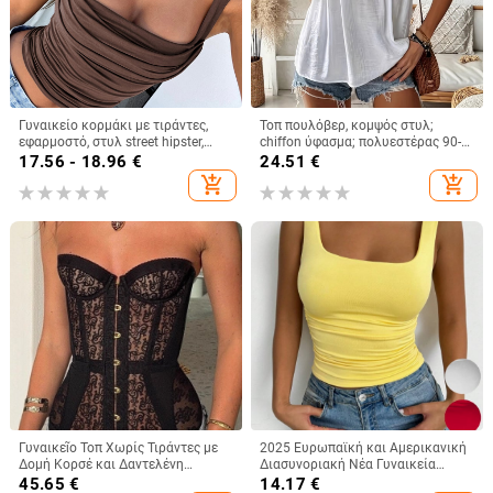
Γυναικείο κορμάκι με τιράντες,
Τοπ πουλόβερ, κομψός στυλ;
εφαρμοστό, στυλ street hipster,
chiffon ύφασμα; πολυεστέρας 90-
κοντό μήκος, πολυεστέρας με
95%; σπάντεξ <30%
17.56 - 18.96
€
24.51
€
σπάντεξ
add_shopping_cart
add_shopping_cart
Γυναικεῖο Τοπ Χωρίς Τιράντες με
2025 Ευρωπαϊκή και Αμερικανική
Δομή Κορσέ και Δαντελένη
Διασυνοριακή Νέα Γυναικεία
Επένδυση, Στενή Γραμμή,
Αμάνικη Μπλούζα με Τετράγωνο
45.65
€
14.17
€