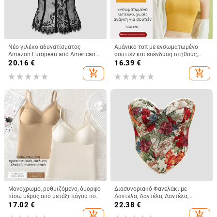
Νέο γιλέκο αδυνατίσματος
Αμάνικο τοπ με ενσωματωμένο
Amazon European and American
σουτιέν και επένδυση στήθους,
Street Spice Girl Lace Eyelashes
βαμβακερό, κοντό μήκος, τιράντες
20.16
€
16.39
€
Fish Bone Slim-fit Backless
μη αποσπώμενες
add_shopping_cart
add_shopping_cart
Γυναικείο 9018
Μονόχρωμο, ρυθμιζόμενο, όμορφο
Διασυνοριακό Φανελάκι με
πίσω μέρος από μετάξι πάγου που
Δαντέλα, Δαντέλα, Δαντέλα,
δεν αφήνει σημάδια, λεπτή,
Γαλλική, Niche, Ψαροκόκαλο, με
17.02
€
22.38
€
αναπνεύσιμη μπλούζα με σταθερή
Στάμπα, Ρετρό, Λουλούδια, Ξένο
add_shopping_cart
add_shopping_cart