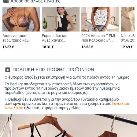
more
Άρεσε σε άλλες πελάτες
Διασυνοριακό
Ευρωπαϊκό και
2024 Amazon T EMU
Νέο καλο
ευρωπαϊκό και
Αμερικανικό
Νέα Καλοκαιρινή
στυλ 202
αμερικανικό σχέδιο
Διασυνοριακό
Γιλέκο με Ριχτή
αρωματικ
16.67
€
18.31
€
16.53
€
12.69
€
μόδας με στρας
Amazon 2024
Τιράντες και Πουά,
τοπ με κα
μπικίνι τοπ γυναικείο
Καλοκαιρινό Αμάνικο
Casual, Αμάνικο
γυναίκες,
καυτό κορίτσι σέξι
Πουλόβερ με Ψηλό
όμορφο, 
διχτυωτό ψαρέματος
Γιακά και Φιόγκο
πλάτη
μικρό γιλέκο με
Στενή Γραμμή
assignment_return
ΠΟΛΙΤΙΚΗ ΕΠΙΣΤΡΟΦΗΣ ΠΡΟΪΟΝΤΩΝ
τιράντες
Αδυνατίσματος Street
Ο έμπορος αποδέχεται επιστροφή για αυτό το προϊόν εντός 14 ημέρες.
Fashion Γυναικεία
Ρούχα
Το Badu.gr αποδέχεται την επιστροφή όλων των αγορασθέντων
προϊόντων εντός 14 ημερολογιακών ημερών από την ημερομηνία
παραλαβής (εκτός από τα μαγιό και εσώρουχα).
Η Badu.gr δεν ευθύνεται για την αγορά του Γυναικείο καθημερινό
μοντέρνο αμάνικο με λεπτά τιραντάκια σε τρία χρώματα από
Γυναικεία
Φανελάκια
έξω από τη φόρμα παραγγελίας.