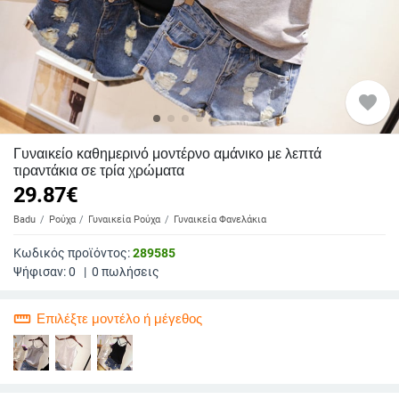
favorite
Γυναικείο καθημερινό μοντέρνο αμάνικο με λεπτά
τιραντάκια σε τρία χρώματα
29.87
€
Badu
Ρούχα
Γυναικεία Ρούχα
Γυναικεία Φανελάκια
Κωδικός προϊόντος:
289585
Ψήφισαν:
0
|
0
πωλήσεις
straighten
Επιλέξτε μοντέλο ή μέγεθος