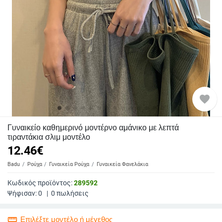
favorite
Γυναικείο καθημερινό μοντέρνο αμάνικο με λεπτά
τιραντάκια σλιμ μοντέλο
12.46
€
Badu
Ρούχα
Γυναικεία Ρούχα
Γυναικεία Φανελάκια
Κωδικός προϊόντος:
289592
Ψήφισαν:
0
|
0
πωλήσεις
straighten
Επιλέξτε μοντέλο ή μέγεθος