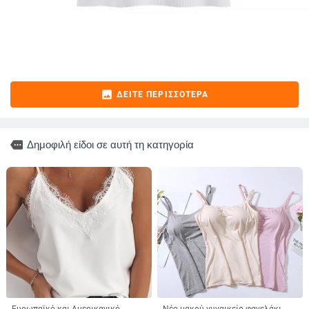
image
ΔΕΊΤΕ ΠΕΡΙΣΣΌΤΕΡΑ
more
Δημοφιλή είδοι σε αυτή τη κατηγορία