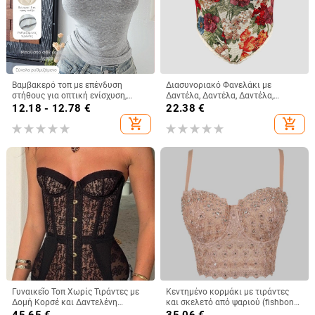
Βαμβακερό τοπ με επένδυση
Διασυνοριακό Φανελάκι με
στήθους για οπτική ενίσχυση,
Δαντέλα, Δαντέλα, Δαντέλα,
γυναικείο τοπ με τιράντες,
Γαλλική, Niche, Ψαροκόκαλο, με
12.18 - 12.78
€
22.38
€
καλοκαίρι, κορεατικό στυλ
Στάμπα, Ρετρό, Λουλούδια, Ξένο
add_shopping_cart
add_shopping_cart
Εμπόριο, LY023
Γυναικεῖο Τοπ Χωρίς Τιράντες με
Κεντημένο κορμάκι με τιράντες
Δομή Κορσέ και Δαντελένη
και σκελετό από ψαριού (fishbone),
Επένδυση, Στενή Γραμμή,
βέστ με διαμαντιών διακόσμηση,
45.65
€
35.06
€