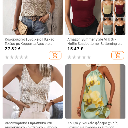
Καλοκαιρινό Γυναικείο Πλεκτό
Amazon Summer Style Milk Silk
Γιλέκο με Κομμάτια Αμάνικο
Hottie Suspbottomer Bottoming με
Καλοκαιρινό Μποέμικο Τοπ με
Ευρωπαϊκό και Αμερικανικό Στυλ
27.32
€
15.47
€
Χαμηλή Λαιμόκοψη
Λεπτό Κοντό Γιλέκο για Γυναίκες
add_shopping_cart
add_shopping_cart
Διασυνοριακό Ευρωπαϊκό και
Κομψό γυναικείο φόρεμα χωρίς
Αμερικανικό Εξωτερικό Εμπόριο
μανίκια με φλοράλ εκτύπωση,