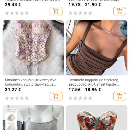
2024 Διασυνοριακό Γυναικείο
λεπτές τιράντες και λεπτομέρεια
29.43
€
19.78 - 21.90
€
Κορυφαίο Αμαζονικό Εμπόριο
δέσιμου, μίνι μήκος, γραμμή Α,
add_shopping_cart
add_shopping_cart
Station Καλοκαιρινό
casual
Ανοιχτόχρωμο, Ώριμο, Σέξι, V-Neck,
Πούλιες
Μπούστο κορμάκι με κεντημένα
Γυναικείο κορμάκι με τιράντες,
λουλούδια, χωρίς τιράντες, με
εφαρμοστό, στυλ street hipster,
οστά, κοντό μήκος, θηλυκή
κοντό μήκος, πολυεστέρας με
31.27
€
17.56 - 18.96
€
στήριξη, βαμβακομίγμα
σπάντεξ
add_shopping_cart
add_shopping_cart