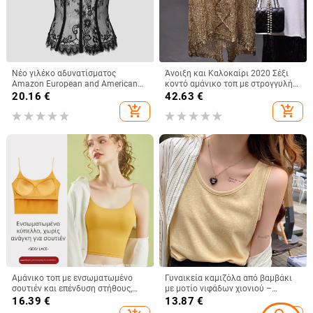
Νέο γιλέκο αδυνατίσματος
Άνοιξη και Καλοκαίρι 2020 Σέξι
Amazon European and American
κοντό αμάνικο τοπ με στρογγυλή
Street Spice Girl Lace Eyelashes
λαιμόκοψη και σχισμένο μπροστά
20.16
€
42.63
€
Fish Bone Slim-fit Backless
και πίσω, με πούλιες και
add_shopping_cart
add_shopping_cart
Γυναικείο 9018
perspective sequin ντεκολτέ
Αμάνικο τοπ με ενσωματωμένο
Γυναικεία καμιζόλα από βαμβάκι
σουτιέν και επένδυση στήθους,
με μοτίο νιφάδων χιονιού –
βαμβακερό, κοντό μήκος, τιράντες
φαρδιά, χωρίς μανίκια κορμί για το
16.39
€
13.87
€
μη αποσπώμενες
καλοκαίρι, για layering, με διπλές