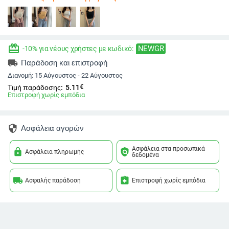
redeem
NEWGR
-10% για νέους χρήστες με κωδικό:
local_shipping
Παράδοση και επιστροφή
Διανομή:
15 Αύγουστος - 22 Αύγουστος
€
Τιμή παράδοσης:
5.11
Επιστροφή χωρίς εμπόδια
security
Ασφάλεια αγορών
Ασφάλεια στα προσωπικά
lock
policy
Ασφάλεια πληρωμής
δεδομένα
local_shipping
assignment_return
Ασφαλής παράδοση
Επιστροφή χωρίς εμπόδια