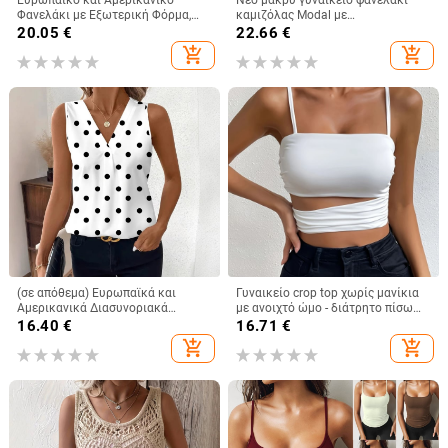
Ευρωπαϊκό και Αμερικανικό
Νέο μακρύ γυναικείο φανελάκι
Φανελάκι με Εξωτερική Φόρμα,
καμιζόλας Modal με
Γυναικείο Καλοκαιρινό Φανελάκι
ενσωματωμένο τοπ και λάστιχο
20.05
€
22.66
€
με Βλεφαρίδες και Δαντέλα, V-
στο σπίτι, εσώρουχο χωρίς
add_shopping_cart
add_shopping_cart
Neck, Χαλαρό Μπλούζα με Βάση
σουτιέν
Φόρμας
(σε απόθεμα) Ευρωπαϊκά και
Γυναικείο crop top χωρίς μανίκια
Αμερικανικά Διασυνοριακά
με ανοιχτό ώμο - διάτρητο πίσω
Γυναικεία Ρούχα Amazon Νέο
σχέδιο, άνετη γραμμή, κοντό
16.40
€
16.71
€
Γυναικείο Γιλέκο με V-Neck,
μήκος, μίξη πολυεστέρα-ελαστάν
add_shopping_cart
add_shopping_cart
Μοντέρνο Αμάνικο Μπλούζα