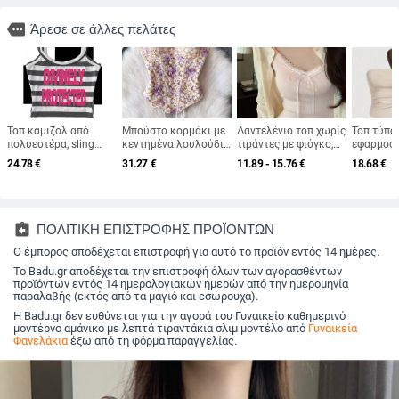
more
Άρεσε σε άλλες πελάτες
Τοπ καμιζολ από
Μπούστο κορμάκι με
Δαντελένιο τοπ χωρίς
Τοπ τύπο
πολυεστέρα, sling
κεντημένα λουλούδια,
τιράντες με φιόγκο,
εφαρμοστ
στυλ, εφαρμοστό,
χωρίς τιράντες, με
κοντό εφαρμοστό,
πολυεστέ
24.78
€
31.27
€
11.89 - 15.76
€
18.68
€
κοντό μήκος, ριγέ/
οστά, κοντό μήκος,
καλοκαιρινό με
χωρίς τιρ
καρό μοτίβο
θηλυκή στήριξη,
αποκαλυπτικό πίσω
δυτικό α
βαμβακομίγμα
assignment_return
ΠΟΛΙΤΙΚΗ ΕΠΙΣΤΡΟΦΗΣ ΠΡΟΪΟΝΤΩΝ
Ο έμπορος αποδέχεται επιστροφή για αυτό το προϊόν εντός 14 ημέρες.
Το Badu.gr αποδέχεται την επιστροφή όλων των αγορασθέντων
προϊόντων εντός 14 ημερολογιακών ημερών από την ημερομηνία
παραλαβής (εκτός από τα μαγιό και εσώρουχα).
Η Badu.gr δεν ευθύνεται για την αγορά του Γυναικείο καθημερινό
μοντέρνο αμάνικο με λεπτά τιραντάκια σλιμ μοντέλο από
Γυναικεία
Φανελάκια
έξω από τη φόρμα παραγγελίας.