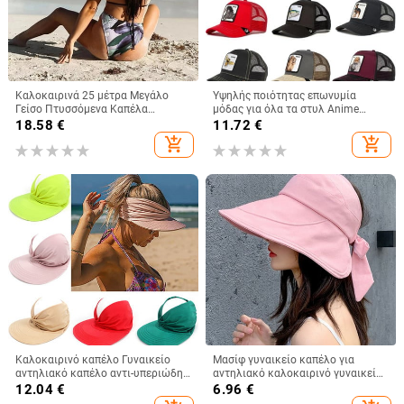
Καλοκαιρινά 25 μέτρα Μεγάλο
Υψηλής ποιότητας επωνυμία
Γείσο Πτυσσόμενα Καπέλα
μόδας για όλα τα στυλ Anime
Παραλίας Γυναικεία Πτυσσόμενα
Snapback Βαμβακερό καπέλο
18.58
€
11.72
€
Ψάθινο Καπέλο Αντιηλιακό
μπέιζμπολ Ανδρικά Γυναικεία Hip
add_shopping_cart
add_shopping_cart
Ταξιδιωτικό Καπέλο Dropshipping
Hop Dad Mesh Trucker Hat
Dropshipping
Καλοκαιρινό καπέλο Γυναικείο
Μασίφ γυναικείο καπέλο για
αντηλιακό καπέλο αντι-υπεριώδης
αντηλιακό καλοκαιρινό γυναικείο
ελαστικό κοίλο επάνω καπέλο
γείσο αλογοουρά Φαρδύ γείσο
12.04
€
6.96
€
casual καπέλα Gorras Νέα άφιξη
Προστασία με υπεριώδη