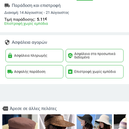
local_shipping
Παράδοση και επιστροφή
Διανομή:
14 Αύγουστος - 21 Αύγουστος
€
Τιμή παράδοσης:
5.11
Επιστροφή χωρίς εμπόδια
security
Ασφάλεια αγορών
Ασφάλεια στα προσωπικά
lock
policy
Ασφάλεια πληρωμής
δεδομένα
local_shipping
assignment_return
Ασφαλής παράδοση
Επιστροφή χωρίς εμπόδια
more
Άρεσε σε άλλες πελάτες