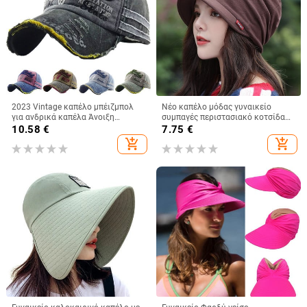
2023 Vintage καπέλο μπέιζμπολ
Νέο καπέλο μόδας γυναικείο
για ανδρικά καπέλα Άνοιξη
συμπαγές περιστασιακό κοτσίδα
Καλοκαίρι Ανδρικά καπέλα
Ινδίας καπέλο μουσουλμανικό
10.58
€
7.75
€
μάρκας Γυναικεία βαμβακερά
βολάν Cancer Chemo καπέλο
add_shopping_cart
add_shopping_cart
γκολφ Μαύρο Trucker Fishing
Beanie Κασκόλ τουρμπάνι Καπάκι
κεφαλής