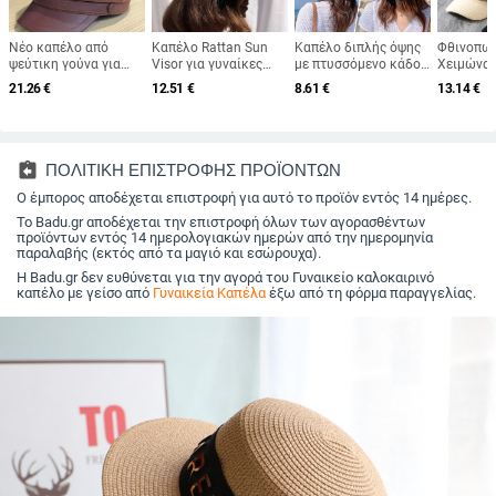
Νέο καπέλο από
Καπέλο Rattan Sun
Καπέλο διπλής όψης
Φθινοπωρ
ψεύτικη γούνα για
Visor για γυναίκες
με πτυσσόμενο κάδο
Χειμώνα 
γυναίκες,
Φυσικό ΓΕΨΙ ΦΥΛΛΟ
για γυναίκες κορίτσια
καπέλο π
21.26
€
12.51
€
8.61
€
13.14
€
φθινοπωρινό και
ΦΟΙΝΑΚΗΣ Φαρδύ
Καλοκαιρινό πλατύ
Γυναικεί
χειμερινό ρετρό
γείσο αντηλιακό
γείσο κατά της
χρώμα π
μάλλινο καπέλο 2025,
καπέλο για κορίτσια
υπεριώδους
καπέλα κ
βρετανικό οκτάγωνο
Καλοκαιρινό ψάθινο
ακτινοβολίας
μαλλί Κο
καπέλο με επίπεδη
καπέλο παραλίας
αντηλιακό καπέλο
Προστασί
assignment_return
ΠΟΛΙΤΙΚΗ ΕΠΙΣΤΡΟΦΗΣ ΠΡΟΪΟΝΤΩΝ
κορυφή για
Derby Καπέλο
ψαράδικο καπέλο
Μάλλινο 
λογοτεχνικά ταξίδια
Ο έμπορος αποδέχεται επιστροφή για αυτό το προϊόν εντός 14 ημέρες.
διακοπών
Καπέλα ψαρέματος
Χοντρό κ
παραλίας Καπέλα
μπέιζμπο
Το Badu.gr αποδέχεται την επιστροφή όλων των αγορασθέντων
προϊόντων εντός 14 ημερολογιακών ημερών από την ημερομηνία
παραλαβής (εκτός από τα μαγιό και εσώρουχα).
Η Badu.gr δεν ευθύνεται για την αγορά του Γυναικείο καλοκαιρινό
καπέλο με γείσο από
Γυναικεία Καπέλα
έξω από τη φόρμα παραγγελίας.