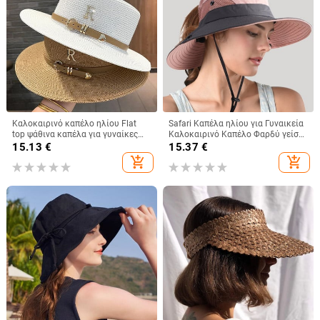
Καλοκαιρινό καπέλο ηλίου Flat
Safari Καπέλα ηλίου για Γυναικεία
top ψάθινα καπέλα για γυναίκες
Καλοκαιρινό Καπέλο Φαρδύ γείσο
Νέο μεταλλικό γράμμα R Μοδάτο
προστασίας από υπεριώδη
15.13
€
15.37
€
καπέλο για ηλίου παραλία
ακτινοβολία UPF Ponytail
add_shopping_cart
add_shopping_cart
Γυναικεία Καπέλο για διακοπές
Υπαίθριο καπέλο πεζοπορίας για
ψάρεμα για γυναίκες 2021