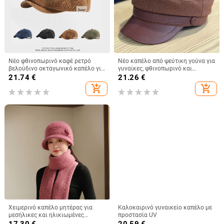
Νέο φθινοπωρινό καφέ ρετρό
Νέο καπέλο από ψεύτικη γούνα για
βελούδινο οκταγωνικό καπέλο για
γυναίκες, φθινοπωρινό και
άνδρες και γυναίκες, που φοριέται
χειμερινό ρετρό μάλλινο καπέλο
21.74
€
21.26
€
ανάποδα με μπερέ, φθινοπωρινό
2025, βρετανικό οκτάγωνο καπέλο
add_shopping_cart
add_shopping_cart
και χειμωνιάτικο μονόχρωμο
με επίπεδη κορυφή για
καπέλο γενικής χρήσης
λογοτεχνικά ταξίδια
Χειμερινό καπέλο μητέρας για
Καλοκαιρινό γυναικείο καπέλο με
μεσήλικες και ηλικιωμένες
προστασία UV
γυναίκες, πλεκτό από γούνα