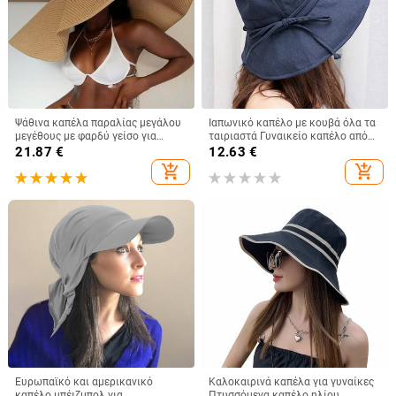
Ψάθινα καπέλα παραλίας μεγάλου
Ιαπωνικό καπέλο με κουβά όλα τα
μεγέθους με φαρδύ γείσο για
ταιριαστά Γυναικείο καπέλο από
γυναίκες Με μεγάλη προστασία
βαμβακερό καπέλο με φιόγκο με
21.87
€
12.63
€
από την υπεριώδη ακτινοβολία,
μεγάλο γείσο Καλοκαιρινό
add_shopping_cart
add_shopping_cart
πτυσσόμενο καλοκαιρινό καπέλο
πτυσσόμενο καπέλο κατά της
από σκιά
υπεριώδους ακτινοβολίας
Ευρωπαϊκό και αμερικανικό
Καλοκαιρινά καπέλα για γυναίκες
καπέλο μπέιζμπολ για
Πτυσσόμενα καπέλο ηλίου