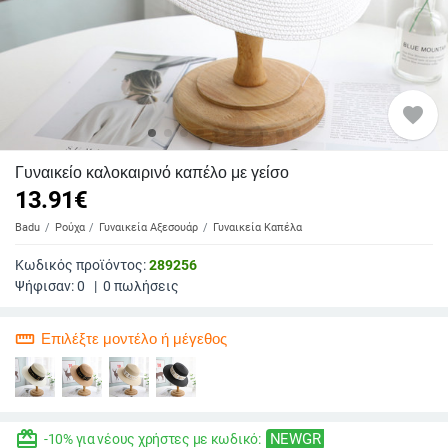
favorite
Γυναικείο καλοκαιρινό καπέλο με γείσο
13.91
€
Badu
Ρούχα
Γυναικεία Αξεσουάρ
Γυναικεία Καπέλα
Κωδικός προϊόντος:
289256
Ψήφισαν:
0
|
0
πωλήσεις
straighten
Επιλέξτε μοντέλο ή μέγεθος
redeem
NEWGR
-10% για νέους χρήστες με κωδικό: