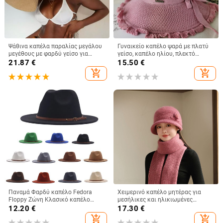
Ψάθινα καπέλα παραλίας μεγάλου
Γυναικείο καπέλο ψαρά με πλατύ
μεγέθους με φαρδύ γείσο για
γείσο, καπέλο ηλίου, πλεκτό
γυναίκες Με μεγάλη προστασία
καπέλο ηλίου, καπέλο διακοπών
21.87
€
15.50
€
από την υπεριώδη ακτινοβολία,
στην παραλία, καπέλο ηλίου με
add_shopping_cart
add_shopping_cart
πτυσσόμενο καλοκαιρινό καπέλο
πλατύ γείσο
από σκιά
Παναμά Φαρδύ καπέλο Fedora
Χειμερινό καπέλο μητέρας για
Floppy Ζώνη Κλασικό καπέλο
μεσήλικες και ηλικιωμένες
μάλλινη πόρπη Γυναικεία καπέλα
γυναίκες, πλεκτό από γούνα
12.20
€
17.30
€
μπέιζμπολ 47 γυναικεία
κουνελιού, ανθεκτικό στο κρύο,
add_shopping_cart
add_shopping_cart
ζεστό, μάλλινο καπέλο και