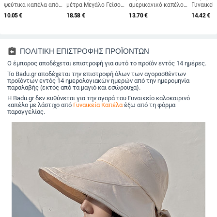
ψεύτικα καπέλα από
μέτρα Μεγάλο Γείσο
αμερικανικό καπέλο
Γυναικεί
γούνα κουνελιού
Πτυσσόμενα Καπέλα
μπέιζμπολ για
ψεύτικη 
10.05
€
18.58
€
13.70
€
14.42
€
Super soft γυναικεία
Παραλίας Γυναικεία
καλοκαιρινές
Χνουδωτό
χειμερινό καπέλο
Πτυσσόμενα Ψάθινο
εξαγωγές χονδρικής
γυναίκες
βαμβακερή επένδυση
Καπέλο Αντιηλιακό
με δέσιμο στην πλάτη,
βελούδιν
Ζεστή ρωσική μόδα
Ταξιδιωτικό Καπέλο
καπέλο εξωτερικού
Thicken 
φασόλια σκι
Dropshipping
χώρου, μονόχρωμο
Υπερμεγέ
assignment_return
ΠΟΛΙΤΙΚΗ ΕΠΙΣΤΡΟΦΗΣ ΠΡΟΪΟΝΤΩΝ
βελούδινα
γείσο, κασκόλ/καπέλο
καπέλο κ
μονόχρωμα
Ο έμπορος αποδέχεται επιστροφή για αυτό το προϊόν εντός 14 ημέρες.
Μαλακό 
Panama
Το Badu.gr αποδέχεται την επιστροφή όλων των αγορασθέντων
προϊόντων εντός 14 ημερολογιακών ημερών από την ημερομηνία
παραλαβής (εκτός από τα μαγιό και εσώρουχα).
Η Badu.gr δεν ευθύνεται για την αγορά του Γυναικείο καλοκαιρινό
καπέλο με λάστιχο από
Γυναικεία Καπέλα
έξω από τη φόρμα
παραγγελίας.