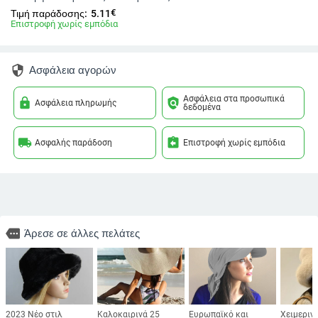
€
Τιμή παράδοσης:
5.11
Επιστροφή χωρίς εμπόδια
security
Ασφάλεια αγορών
Ασφάλεια στα προσωπικά
lock
policy
Ασφάλεια πληρωμής
δεδομένα
local_shipping
assignment_return
Ασφαλής παράδοση
Επιστροφή χωρίς εμπόδια
more
Άρεσε σε άλλες πελάτες
2023 Νέο στιλ
Καλοκαιρινά 25
Ευρωπαϊκό και
Χειμεριν