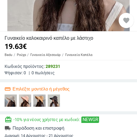
favorite
Γυναικείο καλοκαιρινό καπέλο με λάστιχο
19.63
€
Badu
Ρούχα
Γυναικεία Αξεσουάρ
Γυναικεία Καπέλα
Κωδικός προϊόντος:
289231
Ψήφισαν:
0
|
0
πωλήσεις
straighten
Επιλέξτε μοντέλο ή μέγεθος
redeem
NEWGR
-10% για νέους χρήστες με κωδικό:
local_shipping
Παράδοση και επιστροφή
Διανομή:
14 Αύγουστος - 21 Αύγουστος