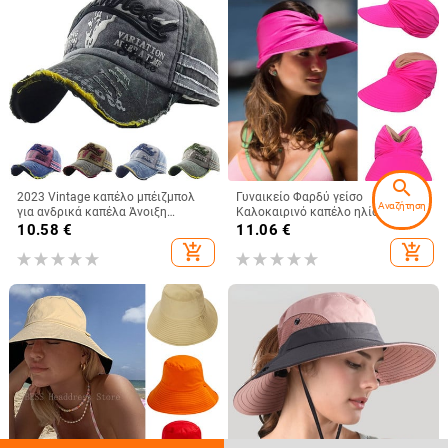
search
2023 Vintage καπέλο μπέιζμπολ
Γυναικείο Φαρδύ γείσο
Αναζήτηση
για ανδρικά καπέλα Άνοιξη
Καλοκαιρινό καπέλο ηλίου
Καλοκαίρι Ανδρικά καπέλα
εξωτερικού χώρου Ανοιχτό
10.58
€
11.06
€
μάρκας Γυναικεία βαμβακερά
καπέλο γυναικείο αντηλιακό
add_shopping_cart
add_shopping_cart
γκολφ Μαύρο Trucker Fishing
καπέλο καπέλο παραλία Ταξίδι
Παραθαλάσσιο κούφιο καπέλο