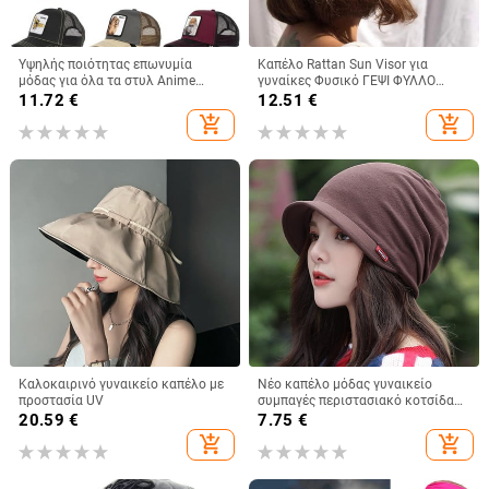
Υψηλής ποιότητας επωνυμία
Καπέλο Rattan Sun Visor για
μόδας για όλα τα στυλ Anime
γυναίκες Φυσικό ΓΕΨΙ ΦΥΛΛΟ
Snapback Βαμβακερό καπέλο
ΦΟΙΝΑΚΗΣ Φαρδύ γείσο
11.72
€
12.51
€
μπέιζμπολ Ανδρικά Γυναικεία Hip
αντηλιακό καπέλο για κορίτσια
add_shopping_cart
add_shopping_cart
Hop Dad Mesh Trucker Hat
Καλοκαιρινό ψάθινο καπέλο
Dropshipping
παραλίας Derby Καπέλο διακοπών
Καλοκαιρινό γυναικείο καπέλο με
Νέο καπέλο μόδας γυναικείο
προστασία UV
συμπαγές περιστασιακό κοτσίδα
Ινδίας καπέλο μουσουλμανικό
20.59
€
7.75
€
βολάν Cancer Chemo καπέλο
add_shopping_cart
add_shopping_cart
Beanie Κασκόλ τουρμπάνι Καπάκι
κεφαλής