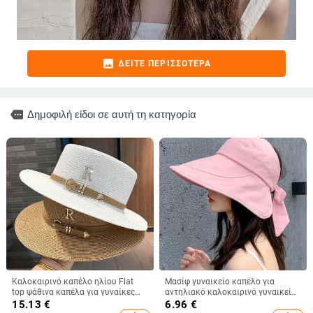
image
ΔΕΊΤΕ ΠΕΡΙΣΣΌΤΕΡΑ
more
Δημοφιλή είδοι σε αυτή τη κατηγορία
Καλοκαιρινό καπέλο ηλίου Flat
Μασίφ γυναικείο καπέλο για
top ψάθινα καπέλα για γυναίκες
αντηλιακό καλοκαιρινό γυναικείο
Νέο μεταλλικό γράμμα R Μοδάτο
γείσο αλογοουρά Φαρδύ γείσο
15.13
€
6.96
€
καπέλο για ηλίου παραλία
Προστασία με υπεριώδη