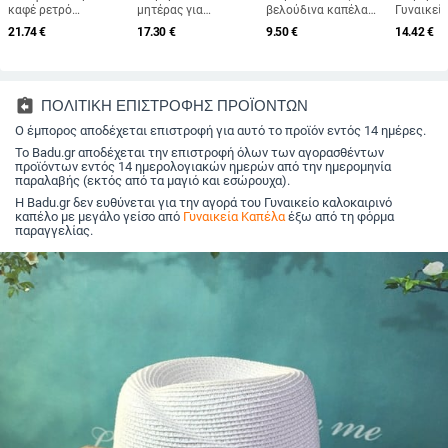
καφέ ρετρό
μητέρας για
βελούδινα καπέλα
Γυναικεί
βελούδινο
μεσήλικες και
Αρνί μάλλινα καπέλα
ψεύτικη 
21.74
€
17.30
€
9.50
€
14.42
€
οκταγωνικό καπέλο
ηλικιωμένες
Ψαρά Γυναικεία
Χνουδωτό
για άνδρες και
γυναίκες, πλεκτό από
καπέλα για κορίτσια
γυναίκες
γυναίκες, που
γούνα κουνελιού,
Παχύ Bob Panama
βελούδιν
φοριέται ανάποδα με
ανθεκτικό στο κρύο,
Καπέλα Ψαρά για
Thicken 
μπερέ, φθινοπωρινό
ζεστό, μάλλινο
εξωτερικούς χώρους
Υπερμεγέ
assignment_return
ΠΟΛΙΤΙΚΗ ΕΠΙΣΤΡΟΦΗΣ ΠΡΟΪΟΝΤΩΝ
και χειμωνιάτικο
καπέλο και βελούδινο
καπέλο κ
μονόχρωμο καπέλο
Ο έμπορος αποδέχεται επιστροφή για αυτό το προϊόν εντός 14 ημέρες.
καπέλο νιπτήρα
Μαλακό 
γενικής χρήσης
Panama
Το Badu.gr αποδέχεται την επιστροφή όλων των αγορασθέντων
προϊόντων εντός 14 ημερολογιακών ημερών από την ημερομηνία
παραλαβής (εκτός από τα μαγιό και εσώρουχα).
Η Badu.gr δεν ευθύνεται για την αγορά του Γυναικείο καλοκαιρινό
καπέλο με μεγάλο γείσο από
Γυναικεία Καπέλα
έξω από τη φόρμα
παραγγελίας.