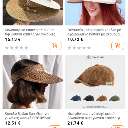
Καλοκαιρινό καπέλο ηλίου Flat
Γυναικείο καλοκαιρινό καπέλο με
top ψάθινα καπέλα για γυναίκες
αφαιρούμενο καπάκι με φερμουάρ
Νέο μεταλλικό γράμμα R Μοδάτο
με άδειο επάνω καπέλο Cycilng
15.13
€
10.72
€
καπέλο για ηλίου παραλία
Αντι-UV αντηλιακά καπέλα
add_shopping_cart
add_shopping_cart
Γυναικεία Καπέλο για διακοπές
Γυναικεία πτυσσόμενα καπέλα με
μεγάλο γείσο
Καπέλο Rattan Sun Visor για
Νέο φθινοπωρινό καφέ ρετρό
γυναίκες Φυσικό ΓΕΨΙ ΦΥΛΛΟ
βελούδινο οκταγωνικό καπέλο για
ΦΟΙΝΑΚΗΣ Φαρδύ γείσο
άνδρες και γυναίκες, που φοριέται
12.51
€
21.74
€
αντηλιακό καπέλο για κορίτσια
ανάποδα με μπερέ, φθινοπωρινό