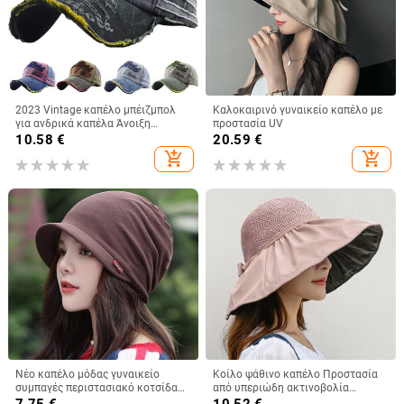
2023 Vintage καπέλο μπέιζμπολ
Καλοκαιρινό γυναικείο καπέλο με
για ανδρικά καπέλα Άνοιξη
προστασία UV
Καλοκαίρι Ανδρικά καπέλα
10.58
€
20.59
€
μάρκας Γυναικεία βαμβακερά
add_shopping_cart
add_shopping_cart
γκολφ Μαύρο Trucker Fishing
Νέο καπέλο μόδας γυναικείο
Κοίλο ψάθινο καπέλο Προστασία
συμπαγές περιστασιακό κοτσίδα
από υπεριώδη ακτινοβολία
Ινδίας καπέλο μουσουλμανικό
Μεγάλο γείσο Αντιηλιακό κουβά