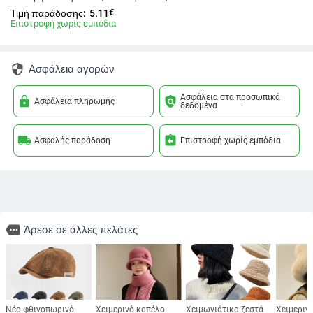
€
Τιμή παράδοσης:
5.11
Επιστροφή χωρίς εμπόδια
security
Ασφάλεια αγορών
Ασφάλεια στα προσωπικά
lock
policy
Ασφάλεια πληρωμής
δεδομένα
local_shipping
assignment_return
Ασφαλής παράδοση
Επιστροφή χωρίς εμπόδια
more
Άρεσε σε άλλες πελάτες
Νέο φθινοπωρινό
Χειμερινό καπέλο
Χειμωνιάτικα ζεστά
Χειμεριν