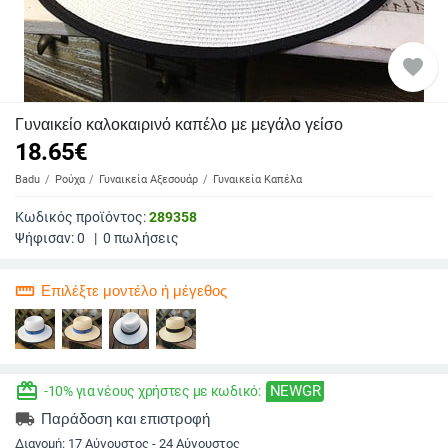
favorite
Γυναικείο καλοκαιρινό καπέλο με μεγάλο γείσο
18.65
€
Badu
Ρούχα
Γυναικεία Αξεσουάρ
Γυναικεία Καπέλα
Κωδικός προϊόντος:
289358
Ψήφισαν:
0
|
0
πωλήσεις
straighten
Επιλέξτε μοντέλο ή μέγεθος
redeem
NEWGR
-10% για νέους χρήστες με κωδικό:
local_shipping
Παράδοση και επιστροφή
Διανομή:
17 Αύγουστος - 24 Αύγουστος