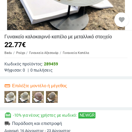
favorite
Γυναικείο καλοκαιρινό καπέλο με μεταλλικό στοιχείο
22.77
€
Badu
Ρούχα
Γυναικεία Αξεσουάρ
Γυναικεία Καπέλα
Κωδικός προϊόντος:
289459
Ψήφισαν:
0
|
0
πωλήσεις
straighten
Επιλέξτε μοντέλο ή μέγεθος
redeem
NEWGR
-10% για νέους χρήστες με κωδικό:
local_shipping
Παράδοση και επιστροφή
Διανομή:
16 Αύγουστος - 23 Αύγουστος