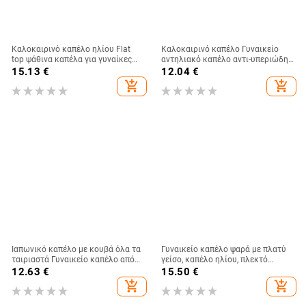
Καλοκαιρινό καπέλο ηλίου Flat
Καλοκαιρινό καπέλο Γυναικείο
top ψάθινα καπέλα για γυναίκες
αντηλιακό καπέλο αντι-υπεριώδης
Νέο μεταλλικό γράμμα R Μοδάτο
ελαστικό κοίλο επάνω καπέλο
15.13
€
12.04
€
καπέλο για ηλίου παραλία
casual καπέλα Gorras Νέα άφιξη
add_shopping_cart
add_shopping_cart
Γυναικεία Καπέλο για διακοπές
Υποστήριξη χονδρικής
Ιαπωνικό καπέλο με κουβά όλα τα
Γυναικείο καπέλο ψαρά με πλατύ
ταιριαστά Γυναικείο καπέλο από
γείσο, καπέλο ηλίου, πλεκτό
βαμβακερό καπέλο με φιόγκο με
καπέλο ηλίου, καπέλο διακοπών
12.63
€
15.50
€
μεγάλο γείσο Καλοκαιρινό
στην παραλία, καπέλο ηλίου με
add_shopping_cart
add_shopping_cart
πτυσσόμενο καπέλο κατά της
πλατύ γείσο
υπεριώδους ακτινοβολίας