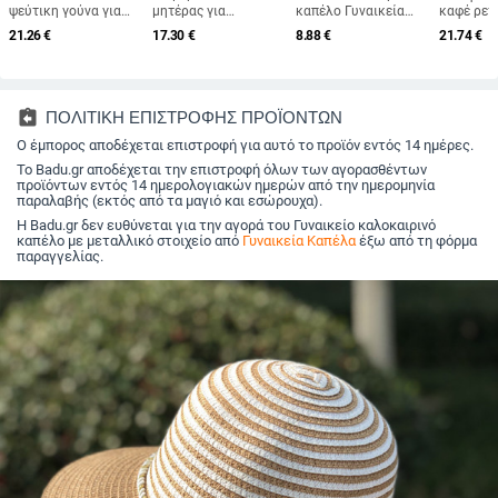
ψεύτικη γούνα για
μητέρας για
καπέλο Γυναικεία
καφέ ρετ
γυναίκες,
μεσήλικες και
Πεταλούδα
βελούδιν
21.26
€
17.30
€
8.88
€
21.74
€
φθινοπωρινό και
ηλικιωμένες
Εκτύπωση Μεγάλου
οκταγωνι
χειμερινό ρετρό
γυναίκες, πλεκτό από
Γείσου αντηλιακό
για άνδρε
μάλλινο καπέλο 2025,
γούνα κουνελιού,
εξωτερικού χώρου
γυναίκες,
βρετανικό οκτάγωνο
ανθεκτικό στο κρύο,
Αντιηλιακή
φοριέται
καπέλο με επίπεδη
ζεστό, μάλλινο
προστασία Uv
μπερέ, φ
assignment_return
ΠΟΛΙΤΙΚΗ ΕΠΙΣΤΡΟΦΗΣ ΠΡΟΪΟΝΤΩΝ
κορυφή για
καπέλο και βελούδινο
Πτυσσόμενη άδειο
και χειμ
λογοτεχνικά ταξίδια
Ο έμπορος αποδέχεται επιστροφή για αυτό το προϊόν εντός 14 ημέρες.
καπέλο νιπτήρα
επάνω αντηλιακό
μονόχρω
καπέλο γυναικεία
γενικής 
Το Badu.gr αποδέχεται την επιστροφή όλων των αγορασθέντων
ταξιδιωτική παραλία
προϊόντων εντός 14 ημερολογιακών ημερών από την ημερομηνία
παραλαβής (εκτός από τα μαγιό και εσώρουχα).
Η Badu.gr δεν ευθύνεται για την αγορά του Γυναικείο καλοκαιρινό
καπέλο με μεταλλικό στοιχείο από
Γυναικεία Καπέλα
έξω από τη φόρμα
παραγγελίας.