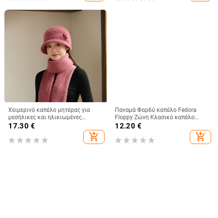
λογοτεχνικά ταξίδια
παραλίας Derby Καπέλο διακοπών
Χειμερινό καπέλο μητέρας για
Παναμά Φαρδύ καπέλο Fedora
μεσήλικες και ηλικιωμένες
Floppy Ζώνη Κλασικό καπέλο
γυναίκες, πλεκτό από γούνα
μάλλινη πόρπη Γυναικεία καπέλα
17.30
€
12.20
€
κουνελιού, ανθεκτικό στο κρύο,
μπέιζμπολ 47 γυναικεία
add_shopping_cart
add_shopping_cart
ζεστό, μάλλινο καπέλο και
βελούδινο καπέλο νιπτήρα