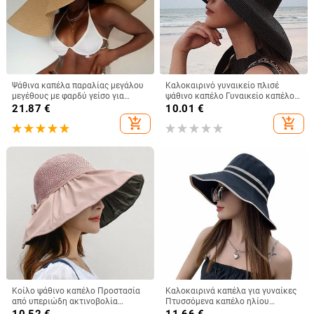
Ψάθινα καπέλα παραλίας μεγάλου
Καλοκαιρινό γυναικείο πλισέ
μεγέθους με φαρδύ γείσο για
ψάθινο καπέλο Γυναικείο καπέλο
γυναίκες Με μεγάλη προστασία
για ήλιο σε στυλ Hepburn Casual
21.87
€
10.01
€
από την υπεριώδη ακτινοβολία,
καπέλο ηλίου με μεγάλο γείσο
add_shopping_cart
add_shopping_cart
πτυσσόμενο καλοκαιρινό καπέλο
δισκέτα καπέλο ηλίου Καπέλο για
από σκιά
διακοπές στην παραλία Κασκέτα
Gorros
Κοίλο ψάθινο καπέλο Προστασία
Καλοκαιρινά καπέλα για γυναίκες
από υπεριώδη ακτινοβολία
Πτυσσόμενα καπέλο ηλίου
Μεγάλο γείσο Αντιηλιακό κουβά
παραλίας Μεγάλο γείσο