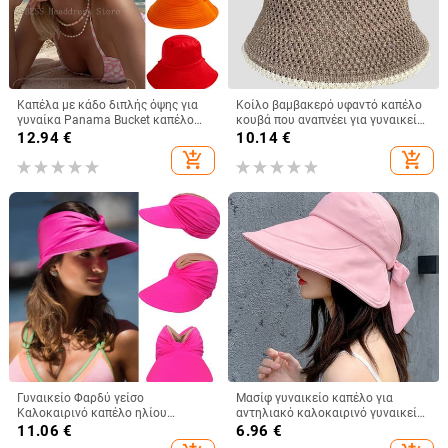
Καπέλα με κάδο διπλής όψης για
Κοίλο βαμβακερό υφαντό καπέλο
γυναίκα Panama Bucket καπέλο
κουβά που αναπνέει για γυναικεία
Ανδρικά γυναικεία καπέλα Καπέλα
μόδα 2023 καλοκαιρινά
12.94
€
10.14
€
Ψαράς Καλοκαιρινό μονόχρωμο
καλύμματα μικρής μαρκίζας για
add_shopping_cart
add_shopping_cart
Καπέλο Sun Fishing
κυρίες Πλεκτό καπέλο νιπτήρα
Γυναικείο Φαρδύ γείσο
Μασίφ γυναικείο καπέλο για
Καλοκαιρινό καπέλο ηλίου
αντηλιακό καλοκαιρινό γυναικείο
εξωτερικού χώρου Ανοιχτό
γείσο αλογοουρά Φαρδύ γείσο
11.06
€
6.96
€
καπέλο γυναικείο αντηλιακό
Προστασία με υπεριώδη