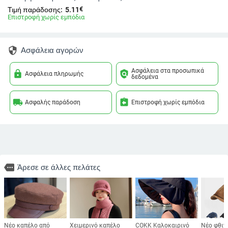
€
Τιμή παράδοσης:
5.11
Επιστροφή χωρίς εμπόδια
security
Ασφάλεια αγορών
Ασφάλεια στα προσωπικά
lock
policy
Ασφάλεια πληρωμής
δεδομένα
local_shipping
assignment_return
Ασφαλής παράδοση
Επιστροφή χωρίς εμπόδια
more
Άρεσε σε άλλες πελάτες
Νέο καπέλο από
Χειμερινό καπέλο
COKK Καλοκαιρινό
Νέο φθιν