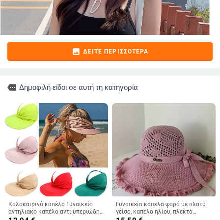
image
ΔΕΊΤΕ ΠΕΡΙΣΣΌΤΕΡΑ
more
Δημοφιλή είδοι σε αυτή τη κατηγορία
Καλοκαιρινό καπέλο Γυναικείο
Γυναικείο καπέλο ψαρά με πλατύ
αντηλιακό καπέλο αντι-υπεριώδης
γείσο, καπέλο ηλίου, πλεκτό
ελαστικό κοίλο επάνω καπέλο
καπέλο ηλίου, καπέλο διακοπών