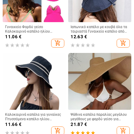
Γυναικείο Φαρδύ γείσο
Ιαπωνικό καπέλο με κουβά όλα τα
Καλοκαιρινό καπέλο ηλίου
ταιριαστά Γυναικείο καπέλο από
εξωτερικού χώρου Ανοιχτό
βαμβακερό καπέλο με φιόγκο με
11.06
€
12.63
€
καπέλο γυναικείο αντηλιακό
μεγάλο γείσο Καλοκαιρινό
add_shopping_cart
add_shopping_cart
καπέλο καπέλο παραλία Ταξίδι
πτυσσόμενο καπέλο κατά της
Παραθαλάσσιο κούφιο καπέλο
υπεριώδους ακτινοβολίας
Καλοκαιρινά καπέλα για γυναίκες
Ψάθινα καπέλα παραλίας μεγάλου
Πτυσσόμενα καπέλο ηλίου
μεγέθους με φαρδύ γείσο για
παραλίας Μεγάλο γείσο
γυναίκες Με μεγάλη προστασία
11.66
€
21.87
€
Αντιηλιακό καπάκι δισκέτα
από την υπεριώδη ακτινοβολία,
add_shopping_cart
add_shopping_cart
Γυναικεία αντι-UV καπέλα
πτυσσόμενο καλοκαιρινό καπέλο