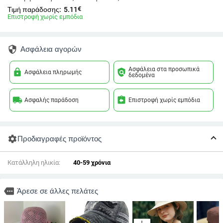
€
Τιμή παράδοσης:
5.11
Επιστροφή χωρίς εμπόδια
security
Ασφάλεια αγορών
Ασφάλεια στα προσωπικά
lock
policy
Ασφάλεια πληρωμής
δεδομένα
local_shipping
assignment_return
Ασφαλής παράδοση
Επιστροφή χωρίς εμπόδια
settings
Προδιαγραφές προϊόντος
Κατάλληλη ηλικία:
40-59 χρόνια
more
Άρεσε σε άλλες πελάτες