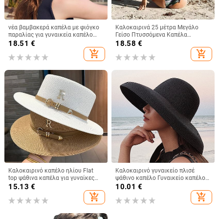
νέα βαμβακερά καπέλα με φιόγκο
Καλοκαιρινά 25 μέτρα Μεγάλο
παραλίας για γυναικεία καπέλο
Γείσο Πτυσσόμενα Καπέλα
γυναικείο καπέλο γυναικείο
Παραλίας Γυναικεία Πτυσσόμενα
18.51
€
18.58
€
καπέλο καπέλο καλοκαιρινό
Ψάθινο Καπέλο Αντιηλιακό
add_shopping_cart
add_shopping_cart
γυναικείο καπέλο Anti-UV Panama
Ταξιδιωτικό Καπέλο Dropshipping
Summer Sun Cap Viseira
Καλοκαιρινό καπέλο ηλίου Flat
Καλοκαιρινό γυναικείο πλισέ
top ψάθινα καπέλα για γυναίκες
ψάθινο καπέλο Γυναικείο καπέλο
Νέο μεταλλικό γράμμα R Μοδάτο
για ήλιο σε στυλ Hepburn Casual
15.13
€
10.01
€
καπέλο για ηλίου παραλία
καπέλο ηλίου με μεγάλο γείσο
add_shopping_cart
add_shopping_cart
Γυναικεία Καπέλο για διακοπές
δισκέτα καπέλο ηλίου Καπέλο για
διακοπές στην παραλία Κασκέτα
Gorros