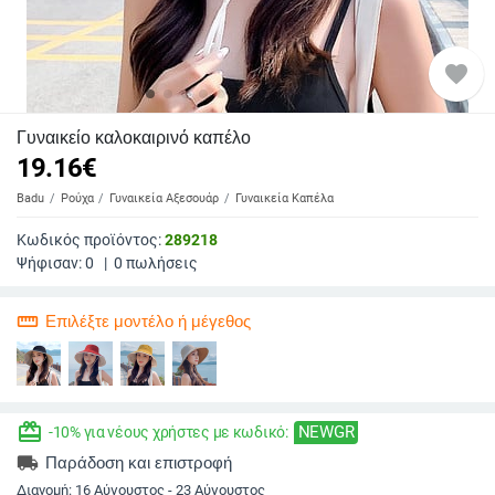
favorite
Γυναικείο καλοκαιρινό καπέλο
19.16
€
Badu
Ρούχα
Γυναικεία Αξεσουάρ
Γυναικεία Καπέλα
Κωδικός προϊόντος:
289218
Ψήφισαν:
0
|
0
πωλήσεις
straighten
Επιλέξτε μοντέλο ή μέγεθος
redeem
NEWGR
-10% για νέους χρήστες με κωδικό:
local_shipping
Παράδοση και επιστροφή
Διανομή:
16 Αύγουστος - 23 Αύγουστος