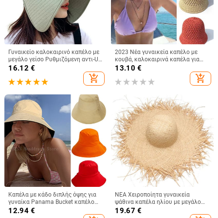
Γυναικείο καλοκαιρινό καπέλο με
2023 Νέα γυναικεία καπέλο με
μεγάλο γείσο Ρυθμιζόμενη αντι-UV
κουβά, καλοκαιρινά καπέλα για
προστασία Ψαράδικο καπέλο
γυναικεία ψάθινα καπέλα
16.12
€
13.10
€
Πτυσσόμενο καπέλο για τον ήλιο
παραλίας Κορεατικού στυλ μόδας
add_shopping_cart
add_shopping_cart
παραλία Άδειο επάνω καπέλο
καπέλο ψαρά
Καπέλο αλογοουρά Ταξίδι
Καπέλα με κάδο διπλής όψης για
ΝΕΑ Χειροποίητα γυναικεία
γυναίκα Panama Bucket καπέλο
ψάθινα καπέλα ηλίου με μεγάλο
Ανδρικά γυναικεία καπέλα Καπέλα
φαρδύ γείσο Gilrs υψηλής
12.94
€
19.67
€
Ψαράς Καλοκαιρινό μονόχρωμο
ποιότητας Natural Raffia Panama