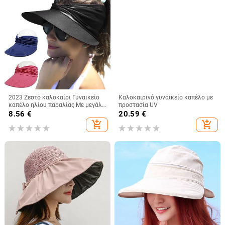
2023 Ζεστό καλοκαίρι Γυναικείο
Καλοκαιρινό γυναικείο καπέλο με
καπέλο ηλίου παραλίας Με μεγάλα
προστασία UV
κεφάλια με φαρδύ γείσο
8.56
€
20.59
€
προστασίας από υπεριώδη
add_shopping_cart
add_shopping_cart
ακτινοβολία εξωτερικού χώρου
Καπέλο καπέλο άδειο αθλητικό
καπέλο μπέιζμπολ