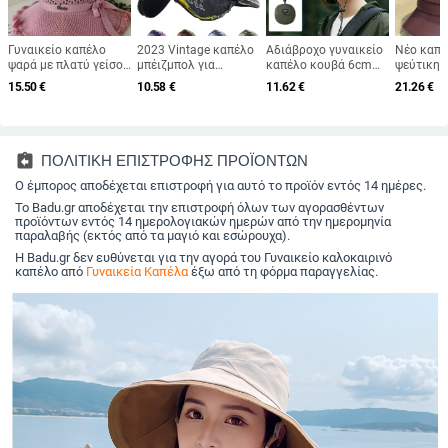
Γυναικείο καπέλο
2023 Vintage καπέλο
Αδιάβροχο γυναικείο
Νέο καπέ
ψαρά με πλατύ γείσο,
μπέιζμπολ για
καπέλο κουβά 6cm
ψεύτικη 
καπέλο ηλίου, πλεκτό
ανδρικά καπέλα
Καπέλο ηλίου
γυναίκες,
15.50
€
10.58
€
11.62
€
21.26
€
καπέλο ηλίου, καπέλο
Άνοιξη Καλοκαίρι
πτυσσόμενο
φθινοπωρ
διακοπών στην
Ανδρικά καπέλα
κρεμάσιμο υπαίθριο
χειμεριν
παραλία, καπέλο
μάρκας Γυναικεία
πεζοπορία για
μάλλινο 
ηλίου με πλατύ γείσο
βαμβακερά γκολφ
κάμπινγκ Panama
βρετανικ
Μαύρο Trucker
Caps Quick Drying
καπέλο μ
assignment_return
ΠΟΛΙΤΙΚΗ ΕΠΙΣΤΡΟΦΗΣ ΠΡΟΪΟΝΤΩΝ
Fishing
Basin Cap
κορυφή γ
Ο έμπορος αποδέχεται επιστροφή για αυτό το προϊόν εντός 14 ημέρες.
λογοτεχν
Το Badu.gr αποδέχεται την επιστροφή όλων των αγορασθέντων
προϊόντων εντός 14 ημερολογιακών ημερών από την ημερομηνία
παραλαβής (εκτός από τα μαγιό και εσώρουχα).
Η Badu.gr δεν ευθύνεται για την αγορά του Γυναικείο καλοκαιρινό
καπέλο από
Γυναικεία Καπέλα
έξω από τη φόρμα παραγγελίας.