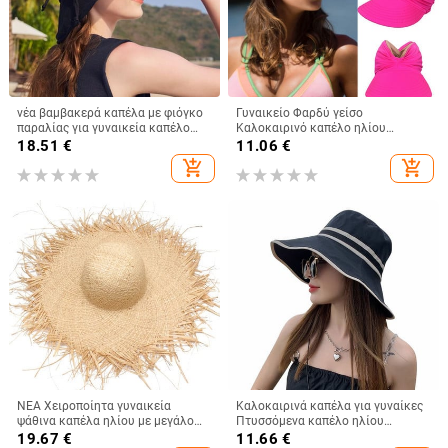
νέα βαμβακερά καπέλα με φιόγκο
Γυναικείο Φαρδύ γείσο
παραλίας για γυναικεία καπέλο
Καλοκαιρινό καπέλο ηλίου
γυναικείο καπέλο γυναικείο
εξωτερικού χώρου Ανοιχτό
18.51
€
11.06
€
καπέλο καπέλο καλοκαιρινό
καπέλο γυναικείο αντηλιακό
add_shopping_cart
add_shopping_cart
γυναικείο καπέλο Anti-UV Panama
καπέλο καπέλο παραλία Ταξίδι
Summer Sun Cap Viseira
Παραθαλάσσιο κούφιο καπέλο
ΝΕΑ Χειροποίητα γυναικεία
Καλοκαιρινά καπέλα για γυναίκες
ψάθινα καπέλα ηλίου με μεγάλο
Πτυσσόμενα καπέλο ηλίου
φαρδύ γείσο Gilrs υψηλής
παραλίας Μεγάλο γείσο
19.67
€
11.66
€