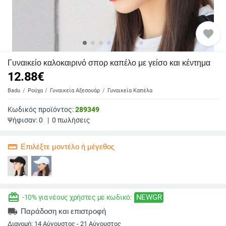
favorite
Γυναικείο καλοκαιρινό σπορ καπέλο με γείσο και κέντημα
12.88
€
Badu
Ρούχα
Γυναικεία Αξεσουάρ
Γυναικεία Καπέλα
Κωδικός προϊόντος:
289349
Ψήφισαν:
0
|
0
πωλήσεις
straighten
Επιλέξτε μοντέλο ή μέγεθος
redeem
NEWGR
-10% για νέους χρήστες με κωδικό:
local_shipping
Παράδοση και επιστροφή
Διανομή:
14 Αύγουστος - 21 Αύγουστος