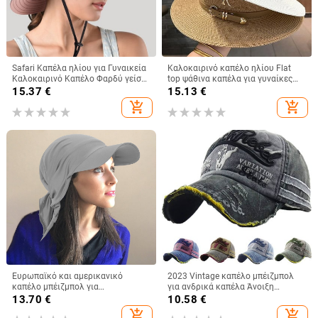
Safari Καπέλα ηλίου για Γυναικεία
Καλοκαιρινό καπέλο ηλίου Flat
Καλοκαιρινό Καπέλο Φαρδύ γείσο
top ψάθινα καπέλα για γυναίκες
προστασίας από υπεριώδη
Νέο μεταλλικό γράμμα R Μοδάτο
15.37
€
15.13
€
ακτινοβολία UPF Ponytail
καπέλο για ηλίου παραλία
add_shopping_cart
add_shopping_cart
Υπαίθριο καπέλο πεζοπορίας για
Γυναικεία Καπέλο για διακοπές
ψάρεμα για γυναίκες 2021
Ευρωπαϊκό και αμερικανικό
2023 Vintage καπέλο μπέιζμπολ
καπέλο μπέιζμπολ για
για ανδρικά καπέλα Άνοιξη
καλοκαιρινές εξαγωγές χονδρικής
Καλοκαίρι Ανδρικά καπέλα
13.70
€
10.58
€
με δέσιμο στην πλάτη, καπέλο
μάρκας Γυναικεία βαμβακερά
add_shopping_cart
add_shopping_cart