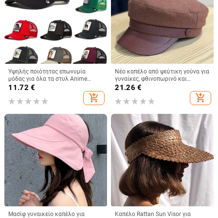
Υψηλής ποιότητας επωνυμία
Νέο καπέλο από ψεύτικη γούνα για
μόδας για όλα τα στυλ Anime
γυναίκες, φθινοπωρινό και
Snapback Βαμβακερό καπέλο
χειμερινό ρετρό μάλλινο καπέλο
11.72
€
21.26
€
μπέιζμπολ Ανδρικά Γυναικεία Hip
2025, βρετανικό οκτάγωνο καπέλο
add_shopping_cart
add_shopping_cart
Hop Dad Mesh Trucker Hat
με επίπεδη κορυφή για
Dropshipping
λογοτεχνικά ταξίδια
Μασίφ γυναικείο καπέλο για
Καπέλο Rattan Sun Visor για