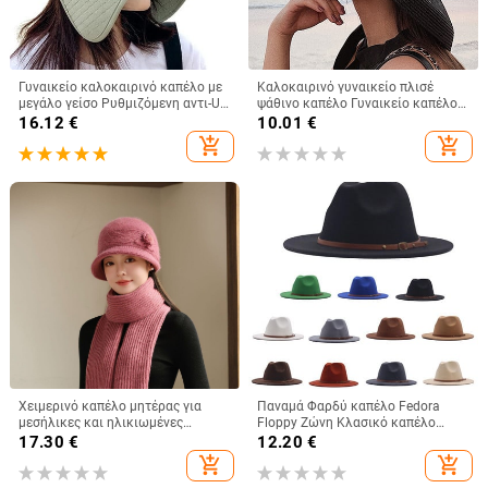
Γυναικείο καλοκαιρινό καπέλο με
Καλοκαιρινό γυναικείο πλισέ
μεγάλο γείσο Ρυθμιζόμενη αντι-UV
ψάθινο καπέλο Γυναικείο καπέλο
προστασία Ψαράδικο καπέλο
για ήλιο σε στυλ Hepburn Casual
16.12
€
10.01
€
Πτυσσόμενο καπέλο για τον ήλιο
καπέλο ηλίου με μεγάλο γείσο
add_shopping_cart
add_shopping_cart
παραλία Άδειο επάνω καπέλο
δισκέτα καπέλο ηλίου Καπέλο για
Καπέλο αλογοουρά Ταξίδι
διακοπές στην παραλία Κασκέτα
Gorros
Χειμερινό καπέλο μητέρας για
Παναμά Φαρδύ καπέλο Fedora
μεσήλικες και ηλικιωμένες
Floppy Ζώνη Κλασικό καπέλο
γυναίκες, πλεκτό από γούνα
μάλλινη πόρπη Γυναικεία καπέλα
17.30
€
12.20
€
κουνελιού, ανθεκτικό στο κρύο,
μπέιζμπολ 47 γυναικεία
add_shopping_cart
add_shopping_cart
ζεστό, μάλλινο καπέλο και
βελούδινο καπέλο νιπτήρα