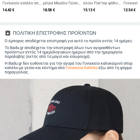
Γυναικείο καπέλο από
μέτρα Μεγάλο Γείσο
ηλίου Flat top ψάθινα
Γυναικεί
ψεύτικη γούνα
Πτυσσόμενα Καπέλα
καπέλα για γυναίκες
φθινόπω
14.42
€
18.58
€
15.13
€
12.54
€
Χνουδωτό καπέλο για
Παραλίας Γυναικεία
Νέο μεταλλικό
χειμωνιά
γυναίκες Πολυτελές
Πτυσσόμενα Ψάθινο
γράμμα R Μοδάτο
ευπροσά
βελούδινο καπέλο
Καπέλο Αντιηλιακό
καπέλο για ηλίου
πρόσωπο 
Thicken Snow
Ταξιδιωτικό Καπέλο
παραλία Γυναικεία
μικρό πλ
Υπερμεγέθη Γούνινο
Dropshipping
Καπέλο για διακοπές
κουβά Ζε
assignment_return
ΠΟΛΙΤΙΚΗ ΕΠΙΣΤΡΟΦΗΣ ΠΡΟΪΟΝΤΩΝ
καπέλο κουβά
μοντέρνο
Μαλακό καπέλο
Ο έμπορος αποδέχεται επιστροφή για αυτό το προϊόν εντός 14 ημέρες.
χρώματο
Panama
Το Badu.gr αποδέχεται την επιστροφή όλων των αγορασθέντων
προϊόντων εντός 14 ημερολογιακών ημερών από την ημερομηνία
παραλαβής (εκτός από τα μαγιό και εσώρουχα).
Η Badu.gr δεν ευθύνεται για την αγορά του Γυναικείο καλοκαιρινό σπορ
καπέλο με γείσο και κέντημα από
Γυναικεία Καπέλα
έξω από τη φόρμα
παραγγελίας.