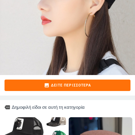
image
ΔΕΊΤΕ ΠΕΡΙΣΣΌΤΕΡΑ
more
Δημοφιλή είδοι σε αυτή τη κατηγορία