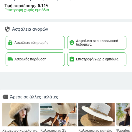
€
Τιμή παράδοσης:
5.11
Επιστροφή χωρίς εμπόδια
security
Ασφάλεια αγορών
Ασφάλεια στα προσωπικά
lock
policy
Ασφάλεια πληρωμής
δεδομένα
local_shipping
assignment_return
Ασφαλής παράδοση
Επιστροφή χωρίς εμπόδια
more
Άρεσε σε άλλες πελάτες
Χειμερινό καπέλο για
Καλοκαιρινά 25
Καλοκαιρινό καπέλο
Ψαράδικο