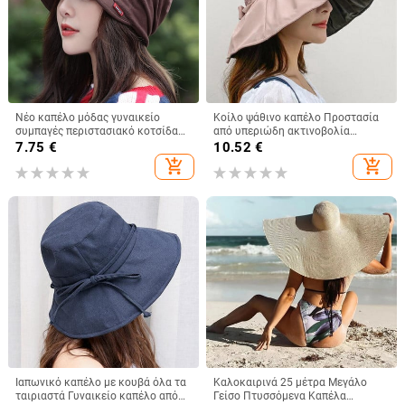
Νέο καπέλο μόδας γυναικείο
Κοίλο ψάθινο καπέλο Προστασία
συμπαγές περιστασιακό κοτσίδα
από υπεριώδη ακτινοβολία
Ινδίας καπέλο μουσουλμανικό
Μεγάλο γείσο Αντιηλιακό κουβά
7.75
€
10.52
€
βολάν Cancer Chemo καπέλο
προσώπου Καπέλα ηλίου Καπέλα
add_shopping_cart
add_shopping_cart
Beanie Κασκόλ τουρμπάνι Καπάκι
ηλίου για γυναίκες Καλοκαιρινό
κεφαλής
μαύρο φιόγκο κόλλας Γυναικείο
Παναμά
Ιαπωνικό καπέλο με κουβά όλα τα
Καλοκαιρινά 25 μέτρα Μεγάλο
ταιριαστά Γυναικείο καπέλο από
Γείσο Πτυσσόμενα Καπέλα