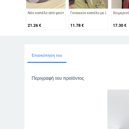
Νέο καπέλο από ψεύτικη γούνα για γυναίκες, φθινοπωρινό κ
Γυναικείο καπέλο με UV προστασία
Χειμερινό
21.26
€
11.78
€
17.30
€
Επισκόπηση του
Περιγραφή του προϊόντος