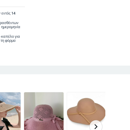
 εντός 14
ορασθέντων
 ημερομηνία
ο καπέλο για
 τη φόρμα
chevron_right