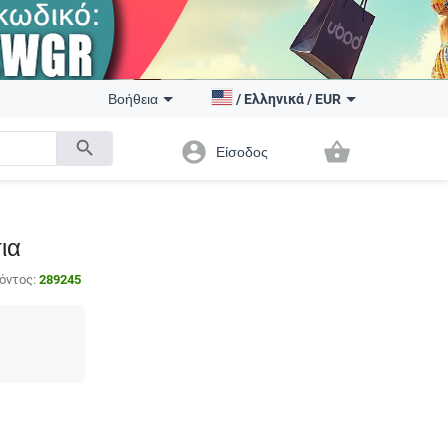
Βοήθεια
/
Ελληνικά
/
EUR
search
account_circle
shopping_basket
Είσοδος
ια
όντος:
289245