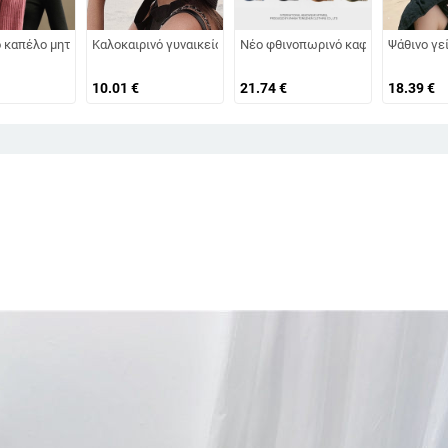
αι χειμερινό ρετρό μάλλινο καπέλο 2025, βρετανικό οκτάγωνο καπέλο με επί
ς
 καπέλο μητέρας για μεσήλικες και ηλικιωμένες γυναίκες, πλεκτό από γούνα
Καλοκαιρινό γυναικείο πλισέ ψάθινο καπέλο Γυναικείο καπέλ
Νέο φθινοπωρινό καφέ ρετρό βελούδ
Ψάθινο γε
10.01
€
21.74
€
18.39
€