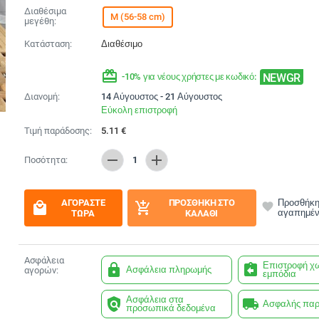
Διαθέσιμα
M (56-58 cm)
μεγέθη:
Κατάσταση:
Διαθέσιμο
redeem
NEWGR
-10% για νέους χρήστες με κωδικό:
Διανομή:
14 Αύγουστος - 21 Αύγουστος
Εύκολη επιστροφή
Τιμή παράδοσης:
5.11
€
remove
add
Ποσότητα:
1
ΑΓΟΡΆΣΤΕ
ΠΡΟΣΘΉΚΗ ΣΤΟ
Προσθήκη
local_mall
add_shopping_cart
favorite
αγαπημέ
ΤΏΡΑ
ΚΑΛΆΘΙ
Ασφάλεια
Επιστροφή χ
lock
assignment_return
Ασφάλεια πληρωμής
αγορών:
εμπόδια
Ασφάλεια στα
policy
local_shipping
Ασφαλής πα
προσωπικά δεδομένα