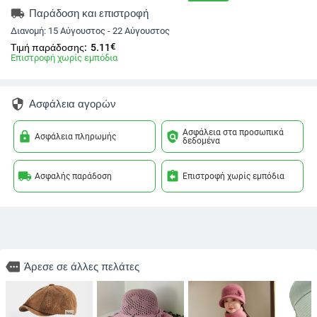
local_shipping
Παράδοση και επιστροφή
Διανομή:
15 Αύγουστος - 22 Αύγουστος
€
Τιμή παράδοσης:
5.11
Επιστροφή χωρίς εμπόδια
security
Ασφάλεια αγορών
Ασφάλεια στα προσωπικά
lock
policy
Ασφάλεια πληρωμής
δεδομένα
local_shipping
assignment_return
Ασφαλής παράδοση
Επιστροφή χωρίς εμπόδια
more
Άρεσε σε άλλες πελάτες