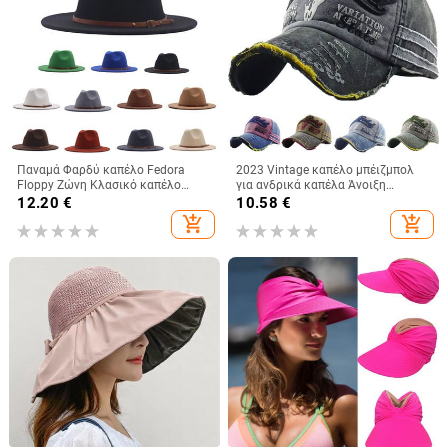
Παναμά Φαρδύ καπέλο Fedora
2023 Vintage καπέλο μπέιζμπολ
Floppy Ζώνη Κλασικό καπέλο
για ανδρικά καπέλα Άνοιξη
μάλλινη πόρπη Γυναικεία καπέλα
Καλοκαίρι Ανδρικά καπέλα
12.20
€
10.58
€
μπέιζμπολ 47 γυναικεία
μάρκας Γυναικεία βαμβακερά
add_shopping_cart
add_shopping_cart
γκολφ Μαύρο Trucker Fishing