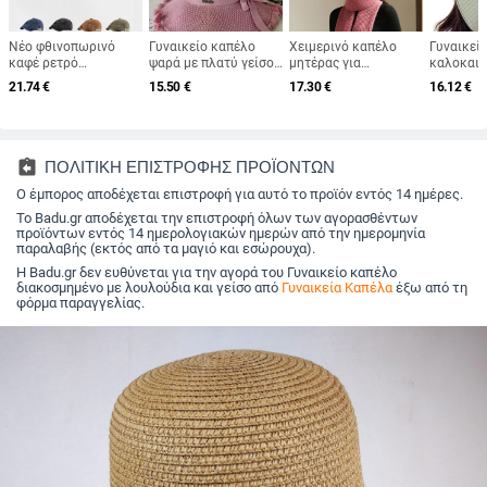
Νέο φθινοπωρινό
Γυναικείο καπέλο
Χειμερινό καπέλο
Γυναικεί
καφέ ρετρό
ψαρά με πλατύ γείσο,
μητέρας για
καλοκαιρ
βελούδινο
καπέλο ηλίου, πλεκτό
μεσήλικες και
με μεγάλ
21.74
€
15.50
€
17.30
€
16.12
€
οκταγωνικό καπέλο
καπέλο ηλίου, καπέλο
ηλικιωμένες
Ρυθμιζόμ
για άνδρες και
διακοπών στην
γυναίκες, πλεκτό από
προστασί
γυναίκες, που
παραλία, καπέλο
γούνα κουνελιού,
καπέλο 
φοριέται ανάποδα με
ηλίου με πλατύ γείσο
ανθεκτικό στο κρύο,
καπέλο γι
μπερέ, φθινοπωρινό
ζεστό, μάλλινο
παραλία 
assignment_return
ΠΟΛΙΤΙΚΗ ΕΠΙΣΤΡΟΦΗΣ ΠΡΟΪΟΝΤΩΝ
και χειμωνιάτικο
καπέλο και βελούδινο
καπέλο 
μονόχρωμο καπέλο
Ο έμπορος αποδέχεται επιστροφή για αυτό το προϊόν εντός 14 ημέρες.
καπέλο νιπτήρα
αλογοουρ
γενικής χρήσης
Το Badu.gr αποδέχεται την επιστροφή όλων των αγορασθέντων
προϊόντων εντός 14 ημερολογιακών ημερών από την ημερομηνία
παραλαβής (εκτός από τα μαγιό και εσώρουχα).
Η Badu.gr δεν ευθύνεται για την αγορά του Γυναικείο καπέλο
διακοσμημένο με λουλούδια και γείσο από
Γυναικεία Καπέλα
έξω από τη
φόρμα παραγγελίας.