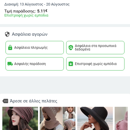
Διανομή:
13 Αύγουστος - 20 Αύγουστος
€
Τιμή παράδοσης:
5.11
Επιστροφή χωρίς εμπόδια
security
Ασφάλεια αγορών
Ασφάλεια στα προσωπικά
lock
policy
Ασφάλεια πληρωμής
δεδομένα
local_shipping
assignment_return
Ασφαλής παράδοση
Επιστροφή χωρίς εμπόδια
more
Άρεσε σε άλλες πελάτες