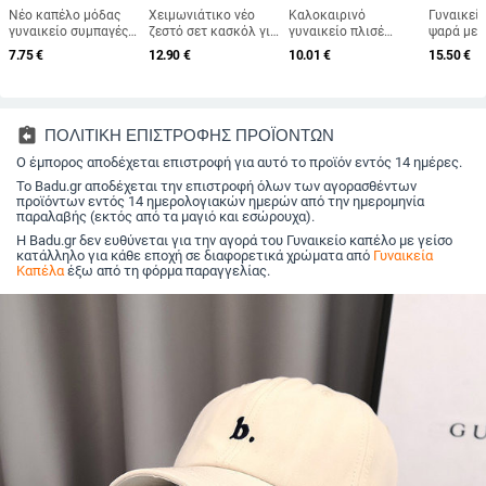
Νέο καπέλο μόδας
Χειμωνιάτικο νέο
Καλοκαιρινό
Γυναικεί
γυναικείο συμπαγές
ζεστό σετ κασκόλ για
γυναικείο πλισέ
ψαρά με π
περιστασιακό
καπέλο Γυναικείο
ψάθινο καπέλο
καπέλο η
7.75
€
12.90
€
10.01
€
15.50
€
κοτσίδα Ινδίας
κασκόλ Γυναικείο
Γυναικείο καπέλο για
καπέλο η
καπέλο
βελούδινο βελονάκι,
ήλιο σε στυλ Hepburn
διακοπών
μουσουλμανικό
μαλλί πλεκτό καπάκι
Casual καπέλο ηλίου
παραλία,
βολάν Cancer Chemo
πουλόβερ
με μεγάλο γείσο
ηλίου με
καπέλο Beanie
εξωτερικού χώρου
δισκέτα καπέλο ηλίου
assignment_return
ΠΟΛΙΤΙΚΗ ΕΠΙΣΤΡΟΦΗΣ ΠΡΟΪΟΝΤΩΝ
Κασκόλ τουρμπάνι
Χοντρό αντιανεμικό
Καπέλο για διακοπές
Καπάκι κεφαλής
Ο έμπορος αποδέχεται επιστροφή για αυτό το προϊόν εντός 14 ημέρες.
κασκόλ Θερμά
στην παραλία
κασκόλ
Κασκέτα Gorros
Το Badu.gr αποδέχεται την επιστροφή όλων των αγορασθέντων
προϊόντων εντός 14 ημερολογιακών ημερών από την ημερομηνία
παραλαβής (εκτός από τα μαγιό και εσώρουχα).
Η Badu.gr δεν ευθύνεται για την αγορά του Γυναικείο καπέλο με γείσο
κατάλληλο για κάθε εποχή σε διαφορετικά χρώματα από
Γυναικεία
Καπέλα
έξω από τη φόρμα παραγγελίας.