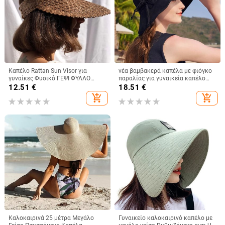
Καπέλο Rattan Sun Visor για
νέα βαμβακερά καπέλα με φιόγκο
γυναίκες Φυσικό ΓΕΨΙ ΦΥΛΛΟ
παραλίας για γυναικεία καπέλο
ΦΟΙΝΑΚΗΣ Φαρδύ γείσο
γυναικείο καπέλο γυναικείο
12.51
€
18.51
€
αντηλιακό καπέλο για κορίτσια
καπέλο καπέλο καλοκαιρινό
add_shopping_cart
add_shopping_cart
Καλοκαιρινό ψάθινο καπέλο
γυναικείο καπέλο Anti-UV Panama
παραλίας Derby Καπέλο διακοπών
Summer Sun Cap Viseira
Καλοκαιρινά 25 μέτρα Μεγάλο
Γυναικείο καλοκαιρινό καπέλο με