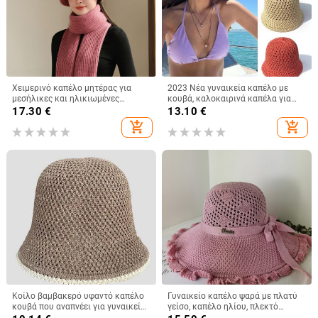
Χειμερινό καπέλο μητέρας για
2023 Νέα γυναικεία καπέλο με
μεσήλικες και ηλικιωμένες
κουβά, καλοκαιρινά καπέλα για
γυναίκες, πλεκτό από γούνα
γυναικεία ψάθινα καπέλα
17.30
€
13.10
€
κουνελιού, ανθεκτικό στο κρύο,
παραλίας Κορεατικού στυλ μόδας
add_shopping_cart
add_shopping_cart
ζεστό, μάλλινο καπέλο και
καπέλο ψαρά
βελούδινο καπέλο νιπτήρα
Κοίλο βαμβακερό υφαντό καπέλο
Γυναικείο καπέλο ψαρά με πλατύ
κουβά που αναπνέει για γυναικεία
γείσο, καπέλο ηλίου, πλεκτό
μόδα 2023 καλοκαιρινά
καπέλο ηλίου, καπέλο διακοπών