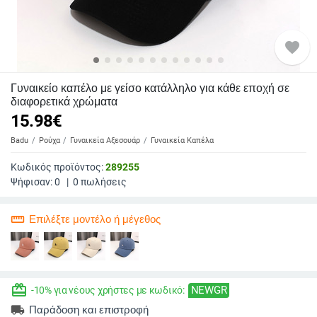
favorite
Γυναικείο καπέλο με γείσο κατάλληλο για κάθε εποχή σε
διαφορετικά χρώματα
15.98
€
Badu
Ρούχα
Γυναικεία Αξεσουάρ
Γυναικεία Καπέλα
Κωδικός προϊόντος:
289255
Ψήφισαν:
0
|
0
πωλήσεις
straighten
Επιλέξτε μοντέλο ή μέγεθος
redeem
NEWGR
-10% για νέους χρήστες με κωδικό:
local_shipping
Παράδοση και επιστροφή