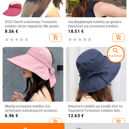
2023 Ζεστό καλοκαίρι Γυναικείο
νέα βαμβακερά καπέλα με φιόγκο
καπέλο ηλίου παραλίας Με μεγάλα
παραλίας για γυναικεία καπέλο
κεφάλια με φαρδύ γείσο
γυναικείο καπέλο γυναικείο
8.56
€
18.51
€
προστασίας από υπεριώδη
καπέλο καπέλο καλοκαιρινό
add_shopping_cart
add_shopping_cart
ακτινοβολία εξωτερικού χώρου
γυναικείο καπέλο Anti-UV Panama
Καπέλο καπέλο άδειο αθλητικό
Summer Sun Cap Viseira
καπέλο μπέιζμπολ
search
Αναζήτηση
Μασίφ γυναικείο καπέλο για
Ιαπωνικό καπέλο με κουβά όλα τα
αντηλιακό καλοκαιρινό γυναικείο
ταιριαστά Γυναικείο καπέλο από
γείσο αλογοουρά Φαρδύ γείσο
βαμβακερό καπέλο με φιόγκο με
6.96
€
12.63
€
Προστασία με υπεριώδη
μεγάλο γείσο Καλοκαιρινό
add_shopping_cart
add_shopping_cart
ακτινοβολία Φιόγκος Καπέλο
πτυσσόμενο καπέλο κατά της
παραλίας Κίτρινο γυναικείο
υπεριώδους ακτινοβολίας