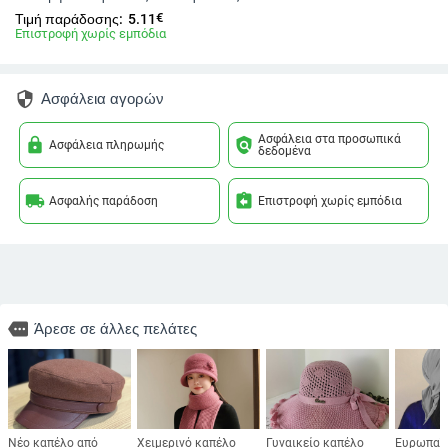
€
Τιμή παράδοσης:
5.11
Επιστροφή χωρίς εμπόδια
security
Ασφάλεια αγορών
Ασφάλεια στα προσωπικά
lock
policy
Ασφάλεια πληρωμής
δεδομένα
local_shipping
assignment_return
Ασφαλής παράδοση
Επιστροφή χωρίς εμπόδια
more
Άρεσε σε άλλες πελάτες
Νέο καπέλο από
Χειμερινό καπέλο
Γυναικείο καπέλο
Ευρωπαϊκ