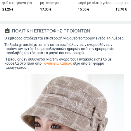
ψεύτικη γούνα για
μητέρας για
ψαρά με πλατύ γείσο,
αμερικαν
γυναίκες,
μεσήλικες και
καπέλο ηλίου, πλεκτό
μπέιζμπο
21.26
€
17.30
€
15.50
€
13.70
€
φθινοπωρινό και
ηλικιωμένες
καπέλο ηλίου, καπέλο
καλοκαιρ
χειμερινό ρετρό
γυναίκες, πλεκτό από
διακοπών στην
εξαγωγές
μάλλινο καπέλο 2025,
γούνα κουνελιού,
παραλία, καπέλο
με δέσιμο
βρετανικό οκτάγωνο
ανθεκτικό στο κρύο,
ηλίου με πλατύ γείσο
καπέλο ε
καπέλο με επίπεδη
ζεστό, μάλλινο
χώρου, 
assignment_return
ΠΟΛΙΤΙΚΗ ΕΠΙΣΤΡΟΦΗΣ ΠΡΟΪΟΝΤΩΝ
κορυφή για
καπέλο και βελούδινο
γείσο, κ
λογοτεχνικά ταξίδια
Ο έμπορος αποδέχεται επιστροφή για αυτό το προϊόν εντός 14 ημέρες.
καπέλο νιπτήρα
Το Badu.gr αποδέχεται την επιστροφή όλων των αγορασθέντων
προϊόντων εντός 14 ημερολογιακών ημερών από την ημερομηνία
παραλαβής (εκτός από τα μαγιό και εσώρουχα).
Η Badu.gr δεν ευθύνεται για την αγορά του Γυναικείο καπέλο με
κορδέλα στο πλάι από
Γυναικεία Καπέλα
έξω από τη φόρμα
παραγγελίας.