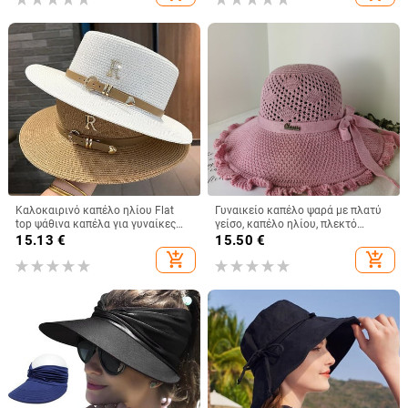
ψάρεμα για γυναίκες 2021
Καλοκαιρινό καπέλο ηλίου Flat
Γυναικείο καπέλο ψαρά με πλατύ
top ψάθινα καπέλα για γυναίκες
γείσο, καπέλο ηλίου, πλεκτό
Νέο μεταλλικό γράμμα R Μοδάτο
καπέλο ηλίου, καπέλο διακοπών
15.13
€
15.50
€
καπέλο για ηλίου παραλία
στην παραλία, καπέλο ηλίου με
add_shopping_cart
add_shopping_cart
Γυναικεία Καπέλο για διακοπές
πλατύ γείσο