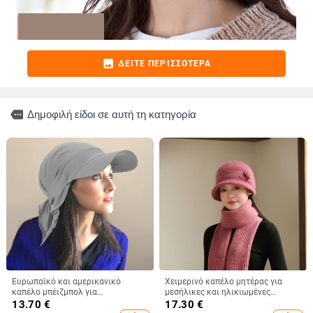
image
ΔΕΊΤΕ ΠΕΡΙΣΣΌΤΕΡΑ
more
Δημοφιλή είδοι σε αυτή τη κατηγορία
Ευρωπαϊκό και αμερικανικό
Χειμερινό καπέλο μητέρας για
καπέλο μπέιζμπολ για
μεσήλικες και ηλικιωμένες
καλοκαιρινές εξαγωγές χονδρικής
γυναίκες, πλεκτό από γούνα
13.70
€
17.30
€
με δέσιμο στην πλάτη, καπέλο
κουνελιού, ανθεκτικό στο κρύο,