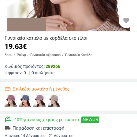
favorite
Γυναικείο καπέλο με κορδέλα στο πλάι
19.63
€
Badu
Ρούχα
Γυναικεία Αξεσουάρ
Γυναικεία Καπέλα
Κωδικός προϊόντος:
289266
Ψήφισαν:
0
|
0
πωλήσεις
straighten
Επιλέξτε μοντέλο ή μέγεθος
redeem
NEWGR
-10% για νέους χρήστες με κωδικό:
local_shipping
Παράδοση και επιστροφή
Διανομή:
14 Αύγουστος - 21 Αύγουστος