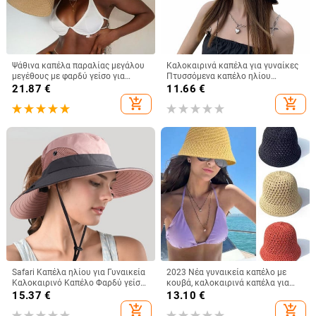
Ψάθινα καπέλα παραλίας μεγάλου
Καλοκαιρινά καπέλα για γυναίκες
μεγέθους με φαρδύ γείσο για
Πτυσσόμενα καπέλο ηλίου
γυναίκες Με μεγάλη προστασία
παραλίας Μεγάλο γείσο
21.87
€
11.66
€
από την υπεριώδη ακτινοβολία,
Αντιηλιακό καπάκι δισκέτα
add_shopping_cart
add_shopping_cart
πτυσσόμενο καλοκαιρινό καπέλο
Γυναικεία αντι-UV καπέλα
από σκιά
εξωτερικού χώρου
Safari Καπέλα ηλίου για Γυναικεία
2023 Νέα γυναικεία καπέλο με
Καλοκαιρινό Καπέλο Φαρδύ γείσο
κουβά, καλοκαιρινά καπέλα για
προστασίας από υπεριώδη
γυναικεία ψάθινα καπέλα
15.37
€
13.10
€
ακτινοβολία UPF Ponytail
παραλίας Κορεατικού στυλ μόδας
add_shopping_cart
add_shopping_cart
Υπαίθριο καπέλο πεζοπορίας για
καπέλο ψαρά