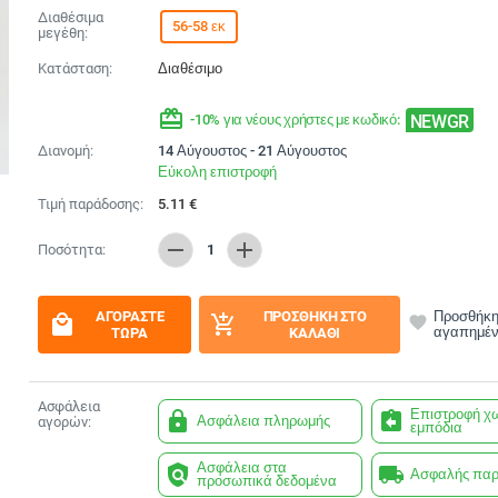
Διαθέσιμα
56-58 εκ
μεγέθη:
Κατάσταση:
Διαθέσιμο
redeem
NEWGR
-10% για νέους χρήστες με κωδικό:
Διανομή:
14 Αύγουστος - 21 Αύγουστος
Εύκολη επιστροφή
Τιμή παράδοσης:
5.11
€
remove
add
Ποσότητα:
1
ΑΓΟΡΆΣΤΕ
ΠΡΟΣΘΉΚΗ ΣΤΟ
Προσθήκη
local_mall
add_shopping_cart
favorite
αγαπημέ
ΤΏΡΑ
ΚΑΛΆΘΙ
Ασφάλεια
Επιστροφή χ
lock
assignment_return
Ασφάλεια πληρωμής
αγορών:
εμπόδια
Ασφάλεια στα
policy
local_shipping
Ασφαλής πα
προσωπικά δεδομένα