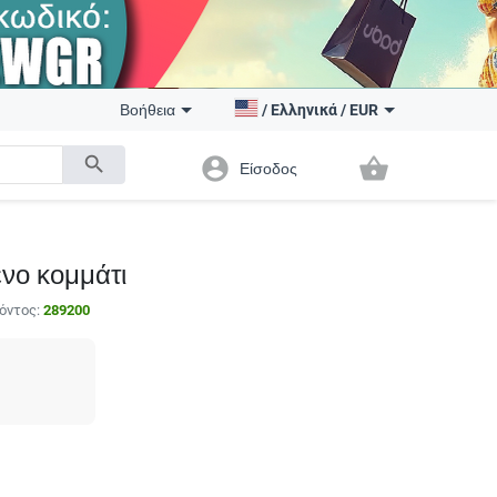
Βοήθεια
/
Ελληνικά
/
EUR
search
account_circle
shopping_basket
Είσοδος
ένο κομμάτι
όντος:
289200