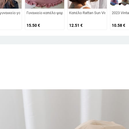
ινές εξαγωγές χονδρικής με δέσιμο στην πλάτη, καπέλο εξωτερικού χώρου, 
δινο οκταγωνικό καπέλο για άνδρες και γυναίκες, που φοριέται ανάποδα με
γυναικείο γούνινο καπέλο γούνινο καπέλο πολυτελείας μόδας Χειμερινό καπ
Γυναικείο καπέλο ψαρά με πλατύ γείσο, καπέλο ηλίου, πλεκτ
Καπέλο Rattan Sun Visor για γυνα
2023 Vint
15.50
€
12.51
€
10.58
€