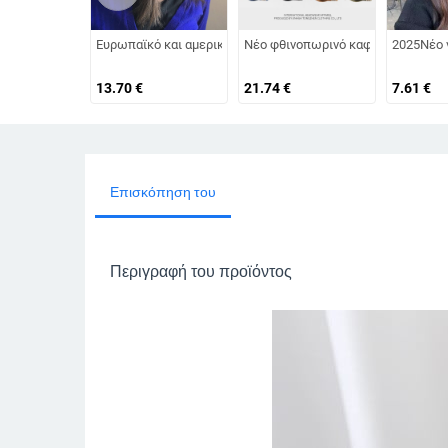
Ευρωπαϊκό και αμερικανικό καπέλο μπέιζμπολ για καλοκαιρ
Νέο φθινοπωρινό καφέ ρετρό βελού
2025Νέο 
13.70
€
21.74
€
7.61
€
Επισκόπηση του
Περιγραφή του προϊόντος