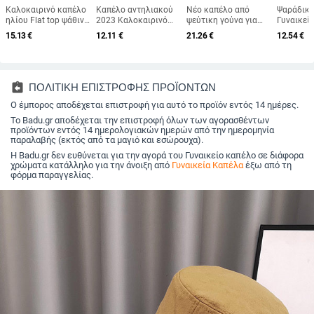
Καλοκαιρινό καπέλο
Καπέλο αντηλιακού
Νέο καπέλο από
Ψαράδικο
ηλίου Flat top ψάθινα
2023 Καλοκαιρινό
ψεύτικη γούνα για
Γυναικεί
καπέλα για γυναίκες
πτυσσόμενο καπέλο
γυναίκες,
φθινόπω
15.13
€
12.11
€
21.26
€
12.54
€
Νέο μεταλλικό
γυναικείο αντηλιακό
φθινοπωρινό και
χειμωνιά
γράμμα R Μοδάτο
εξωτερικού χώρου
χειμερινό ρετρό
ευπροσά
καπέλο για ηλίου
Βαμβακερό καπέλο
μάλλινο καπέλο 2025,
πρόσωπο 
παραλία Γυναικεία
ψαρέματος Αντι-UV
βρετανικό οκτάγωνο
μικρό πλ
Καπέλο για διακοπές
Καπέλο ηλίου με
καπέλο με επίπεδη
κουβά Ζε
assignment_return
ΠΟΛΙΤΙΚΗ ΕΠΙΣΤΡΟΦΗΣ ΠΡΟΪΟΝΤΩΝ
φαρδύ γείσο
κορυφή για
μοντέρνο
Ο έμπορος αποδέχεται επιστροφή για αυτό το προϊόν εντός 14 ημέρες.
λογοτεχνικά ταξίδια
χρώματο
Το Badu.gr αποδέχεται την επιστροφή όλων των αγορασθέντων
προϊόντων εντός 14 ημερολογιακών ημερών από την ημερομηνία
παραλαβής (εκτός από τα μαγιό και εσώρουχα).
Η Badu.gr δεν ευθύνεται για την αγορά του Γυναικείο καπέλο σε διάφορα
χρώματα κατάλληλο για την άνοιξη από
Γυναικεία Καπέλα
έξω από τη
φόρμα παραγγελίας.