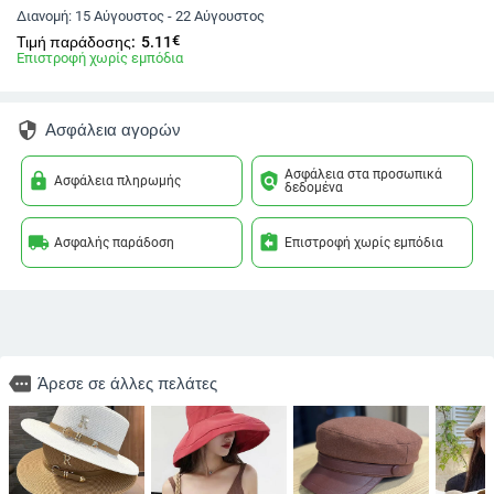
Διανομή:
15 Αύγουστος - 22 Αύγουστος
€
Τιμή παράδοσης:
5.11
Επιστροφή χωρίς εμπόδια
security
Ασφάλεια αγορών
Ασφάλεια στα προσωπικά
lock
policy
Ασφάλεια πληρωμής
δεδομένα
local_shipping
assignment_return
Ασφαλής παράδοση
Επιστροφή χωρίς εμπόδια
more
Άρεσε σε άλλες πελάτες