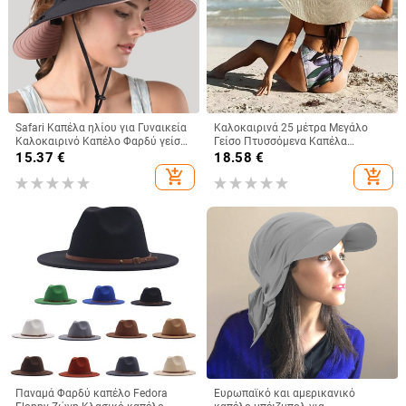
Safari Καπέλα ηλίου για Γυναικεία
Καλοκαιρινά 25 μέτρα Μεγάλο
Καλοκαιρινό Καπέλο Φαρδύ γείσο
Γείσο Πτυσσόμενα Καπέλα
προστασίας από υπεριώδη
Παραλίας Γυναικεία Πτυσσόμενα
15.37
€
18.58
€
ακτινοβολία UPF Ponytail
Ψάθινο Καπέλο Αντιηλιακό
add_shopping_cart
add_shopping_cart
Υπαίθριο καπέλο πεζοπορίας για
Ταξιδιωτικό Καπέλο Dropshipping
ψάρεμα για γυναίκες 2021
Παναμά Φαρδύ καπέλο Fedora
Ευρωπαϊκό και αμερικανικό