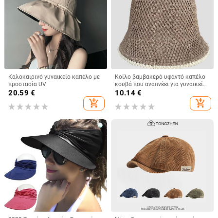
Καλοκαιρινό γυναικείο καπέλο με
Κοίλο βαμβακερό υφαντό καπέλο
προστασία UV
κουβά που αναπνέει για γυναικεία
μόδα 2023 καλοκαιρινά
20.59
€
10.14
€
καλύμματα μικρής μαρκίζας για
add_shopping_cart
add_shopping_cart
κυρίες Πλεκτό καπέλο νιπτήρα