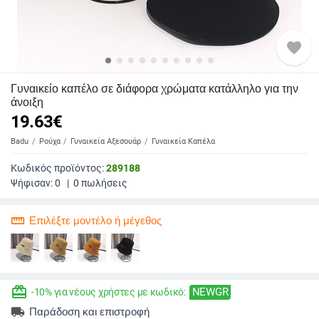
favorite
Γυναικείο καπέλο σε διάφορα χρώματα κατάλληλο για την
άνοιξη
19.63
€
Badu
Ρούχα
Γυναικεία Αξεσουάρ
Γυναικεία Καπέλα
Κωδικός προϊόντος:
289188
Ψήφισαν:
0
|
0
πωλήσεις
straighten
Επιλέξτε μοντέλο ή μέγεθος
redeem
NEWGR
-10% για νέους χρήστες με κωδικό:
local_shipping
Παράδοση και επιστροφή