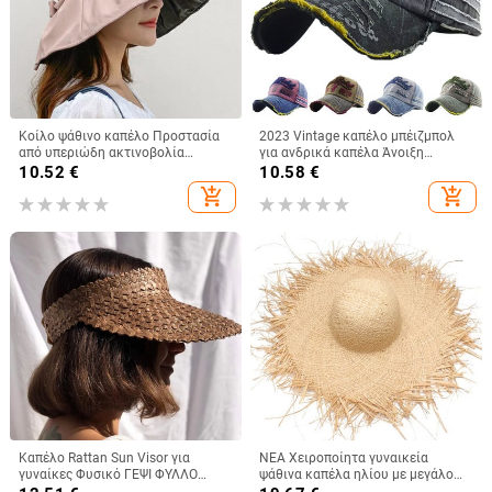
Κοίλο ψάθινο καπέλο Προστασία
2023 Vintage καπέλο μπέιζμπολ
από υπεριώδη ακτινοβολία
για ανδρικά καπέλα Άνοιξη
Μεγάλο γείσο Αντιηλιακό κουβά
Καλοκαίρι Ανδρικά καπέλα
10.52
€
10.58
€
προσώπου Καπέλα ηλίου Καπέλα
μάρκας Γυναικεία βαμβακερά
add_shopping_cart
add_shopping_cart
ηλίου για γυναίκες Καλοκαιρινό
γκολφ Μαύρο Trucker Fishing
μαύρο φιόγκο κόλλας Γυναικείο
Παναμά
Καπέλο Rattan Sun Visor για
ΝΕΑ Χειροποίητα γυναικεία
γυναίκες Φυσικό ΓΕΨΙ ΦΥΛΛΟ
ψάθινα καπέλα ηλίου με μεγάλο
ΦΟΙΝΑΚΗΣ Φαρδύ γείσο
φαρδύ γείσο Gilrs υψηλής