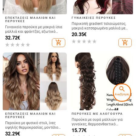
ΕΠΕΚΤΆΣΕΙΣ ΜΑΛΛΙΏΝ ΚΑΙ
ΓΥΝΑΙΚΕΊΕΣ ΠΕΡΟΎΚΕΣ
ΠΕΡΟΎΚΕΣ
Περικοπή gradient τελειώματος,
Γυναικεία περούκα με μακριά ίσια
μακριά κατσαρωμένα μαλλιά με
μαλλιά και φράντζες, εξωτικό
πλαϊνή φράντζα, ίνες ανθεκτικές
20.35
€
στυλ, συνθετικές ίνες ανθεκτικές
32.72
€
σε υψηλές θερμοκρασίες, μπορεί
σε υψηλές θερμοκρασίες, μοντέλο
add_shopping_cart
add_shopping_cart
να βαφτεί, εξωτικό στυλ
C-0342-1
search
Αναζήτηση
ΕΠΕΚΤΆΣΕΙΣ ΜΑΛΛΙΏΝ ΚΑΙ
ΠΕΡΟΎΚΕΣ ΜΕ ΑΛΟΓΟΟΥΡΆ
ΠΕΡΟΎΚΕΣ
Περούκα με ουρά μαλλιών για
Περούκα με φυσικό στυλ, ίνες
γυναίκες, θερμοανθεκτικό
υψηλής θερμοκρασίας, μοντέλο
συνθετικό ίνες, μηχανική
15.77
€
LC179, ίσια μαλλιά
32.29
€
κατασκευή, μοντέλο zj30; δεν