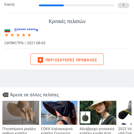
Κακός
1
Κριτικές πελατών
С***** *****а
star_rate
star_rate
star_rate
star_rate
star_rate
СИЛИСТРА / 2021-08-03
assistant
ΠΕΡΙΣΣΌΤΕΡΕΣ ΠΡΟΒΟΛΈΣ
more
Άρεσε σε άλλες πελάτες
Πτυσσόμενο μεγάλο
COKK Καλοκαιρινό
Αδιάβροχο γυναικείο
2023 Vin
ψάθινο καπέλο
καπέλο Γυναικεία
καπέλο κουβά 6cm
μπέιζμπο