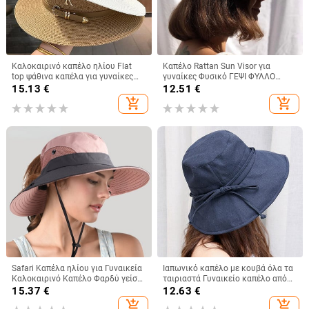
Καλοκαιρινό καπέλο ηλίου Flat
Καπέλο Rattan Sun Visor για
top ψάθινα καπέλα για γυναίκες
γυναίκες Φυσικό ΓΕΨΙ ΦΥΛΛΟ
Νέο μεταλλικό γράμμα R Μοδάτο
ΦΟΙΝΑΚΗΣ Φαρδύ γείσο
15.13
€
12.51
€
καπέλο για ηλίου παραλία
αντηλιακό καπέλο για κορίτσια
add_shopping_cart
add_shopping_cart
Γυναικεία Καπέλο για διακοπές
Καλοκαιρινό ψάθινο καπέλο
παραλίας Derby Καπέλο διακοπών
Safari Καπέλα ηλίου για Γυναικεία
Ιαπωνικό καπέλο με κουβά όλα τα
Καλοκαιρινό Καπέλο Φαρδύ γείσο
ταιριαστά Γυναικείο καπέλο από
προστασίας από υπεριώδη
βαμβακερό καπέλο με φιόγκο με
15.37
€
12.63
€
ακτινοβολία UPF Ponytail
μεγάλο γείσο Καλοκαιρινό
add_shopping_cart
add_shopping_cart