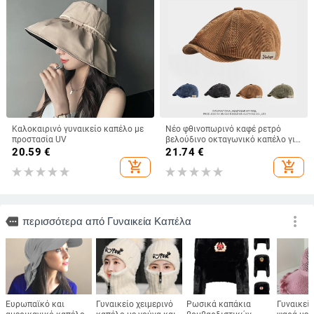
Καλοκαιρινό γυναικείο καπέλο με
Νέο φθινοπωρινό καφέ ρετρό
προστασία UV
βελούδινο οκταγωνικό καπέλο για
άνδρες και γυναίκες, που φοριέται
20.59
€
21.74
€
ανάποδα με μπερέ, φθινοπωρινό
add_shopping_cart
add_shopping_cart
και χειμωνιάτικο μονόχρωμο
καπέλο γενικής χρήσης
more_vert
more
περισσότερα από Γυναικεία Καπέλα
Ευρωπαϊκό και
Γυναικείο χειμερινό
Ρωσικά καπάκια
Γυναικεί