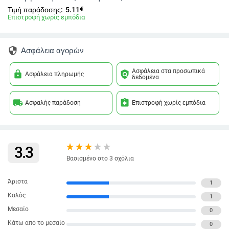
€
Τιμή παράδοσης:
5.11
Επιστροφή χωρίς εμπόδια
security
Ασφάλεια αγορών
Ασφάλεια στα προσωπικά
lock
policy
Ασφάλεια πληρωμής
δεδομένα
local_shipping
assignment_return
Ασφαλής παράδοση
Επιστροφή χωρίς εμπόδια
3.3
Βασισμένο στο 3 σχόλια
Άριστα
1
Καλός
1
Μεσαίο
0
Κάτω από το μεσαίο
0