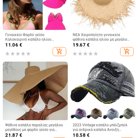
Γυναικείο Φαρδύ γείσο
ΝΕΑ Χειροποίητα γυναικεία
Καλοκαιρινό καπέλο ηλίου
ψάθινα καπέλα ηλίου με μεγάλο
εξωτερικού χώρου Ανοιχτό
φαρδύ γείσο Gilrs υψηλής
11.06
€
19.67
€
καπέλο γυναικείο αντηλιακό
ποιότητας Natural Raffia Panama
add_shopping_cart
add_shopping_cart
καπέλο καπέλο παραλία Ταξίδι
Beach Ψάθινα σκουφάκια για τον
Παραθαλάσσιο κούφιο καπέλο
ήλιο για τις διακοπές
Ψάθινα καπέλα παραλίας μεγάλου
2023 Vintage καπέλο μπέιζμπολ
μεγέθους με φαρδύ γείσο για
για ανδρικά καπέλα Άνοιξη
γυναίκες Με μεγάλη προστασία
Καλοκαίρι Ανδρικά καπέλα
21.87
€
10.58
€