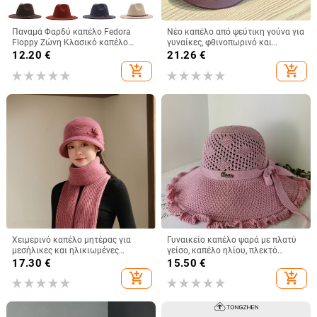
Παναμά Φαρδύ καπέλο Fedora
Νέο καπέλο από ψεύτικη γούνα για
Floppy Ζώνη Κλασικό καπέλο
γυναίκες, φθινοπωρινό και
μάλλινη πόρπη Γυναικεία καπέλα
χειμερινό ρετρό μάλλινο καπέλο
12.20
€
21.26
€
μπέιζμπολ 47 γυναικεία
2025, βρετανικό οκτάγωνο καπέλο
add_shopping_cart
add_shopping_cart
με επίπεδη κορυφή για
λογοτεχνικά ταξίδια
Χειμερινό καπέλο μητέρας για
Γυναικείο καπέλο ψαρά με πλατύ
μεσήλικες και ηλικιωμένες
γείσο, καπέλο ηλίου, πλεκτό
γυναίκες, πλεκτό από γούνα
καπέλο ηλίου, καπέλο διακοπών
17.30
€
15.50
€
κουνελιού, ανθεκτικό στο κρύο,
στην παραλία, καπέλο ηλίου με
add_shopping_cart
add_shopping_cart
ζεστό, μάλλινο καπέλο και
πλατύ γείσο
βελούδινο καπέλο νιπτήρα