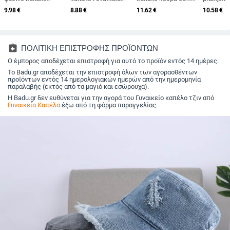
Γυναικείο Καλοκαίρι
Πεταλούδα
Καπέλο ηλίου
ανδρικά 
9.98
€
8.88
€
11.62
€
10.58
€
για διακοπές στην
Εκτύπωση Μεγάλου
πτυσσόμενο
Άνοιξη Κ
παραλία Προστασία
Γείσου αντηλιακό
κρεμάσιμο υπαίθριο
Ανδρικά 
από άμμο αντηλιακό
εξωτερικού χώρου
πεζοπορία για
μάρκας Γ
Καπέλο παραλίας
Αντιηλιακή
κάμπινγκ Panama
βαμβακε
Σκίαστρο παγετώνα
προστασία Uv
Caps Quick Drying
Μαύρο Tr
assignment_return
ΠΟΛΙΤΙΚΗ ΕΠΙΣΤΡΟΦΗΣ ΠΡΟΪΟΝΤΩΝ
Καπέλο ψάθινο
Πτυσσόμενη άδειο
Basin Cap
Fishing
καπέλο
Ο έμπορος αποδέχεται επιστροφή για αυτό το προϊόν εντός 14 ημέρες.
επάνω αντηλιακό
καπέλο γυναικεία
Το Badu.gr αποδέχεται την επιστροφή όλων των αγορασθέντων
ταξιδιωτική παραλία
προϊόντων εντός 14 ημερολογιακών ημερών από την ημερομηνία
παραλαβής (εκτός από τα μαγιό και εσώρουχα).
Η Badu.gr δεν ευθύνεται για την αγορά του Γυναικείο καπέλο τζιν από
Γυναικεία Καπέλα
έξω από τη φόρμα παραγγελίας.