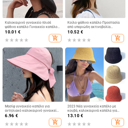
Καλοκαιρινό γυναικείο πλισέ
Κοίλο ψάθινο καπέλο Προστασία
ψάθινο καπέλο Γυναικείο καπέλο
από υπεριώδη ακτινοβολία
για ήλιο σε στυλ Hepburn Casual
Μεγάλο γείσο Αντιηλιακό κουβά
10.01
€
10.52
€
καπέλο ηλίου με μεγάλο γείσο
προσώπου Καπέλα ηλίου Καπέλα
add_shopping_cart
add_shopping_cart
δισκέτα καπέλο ηλίου Καπέλο για
ηλίου για γυναίκες Καλοκαιρινό
διακοπές στην παραλία Κασκέτα
μαύρο φιόγκο κόλλας Γυναικείο
Gorros
Παναμά
Μασίφ γυναικείο καπέλο για
2023 Νέα γυναικεία καπέλο με
αντηλιακό καλοκαιρινό γυναικείο
κουβά, καλοκαιρινά καπέλα για
γείσο αλογοουρά Φαρδύ γείσο
γυναικεία ψάθινα καπέλα
6.96
€
13.10
€
Προστασία με υπεριώδη
παραλίας Κορεατικού στυλ μόδας
add_shopping_cart
add_shopping_cart
ακτινοβολία Φιόγκος Καπέλο
καπέλο ψαρά
παραλίας Κίτρινο γυναικείο