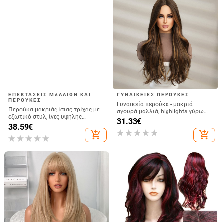
ΕΠΕΚΤΆΣΕΙΣ ΜΑΛΛΙΏΝ ΚΑΙ
ΓΥΝΑΙΚΕΊΕΣ ΠΕΡΟΎΚΕΣ
ΠΕΡΟΎΚΕΣ
Γυναικεία περούκα - μακριά
Περούκα μακριάς ίσιας τρίχας με
σγουρά μαλλιά, highlights γύρω
εξωτικό στυλ, ίνες υψηλής
από τα αυτιά, μεσαία χωρισμός,
31.33
€
θερμοκρασίας, μοντέλο MYJF476,
38.59
€
ίνες ανθεκτικές σε υψηλές
φυσική εμφάνιση, φράντζ: ίσια και
add_shopping_cart
add_shopping_cart
θερμοκρασίες, μοντέλο lc1036
λοξή