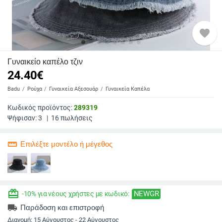
favorite
Γυναικείο καπέλο τζιν
24.40
€
Badu
Ρούχα
Γυναικεία Αξεσουάρ
Γυναικεία Καπέλα
Κωδικός προϊόντος:
289319
Ψήφισαν:
3
|
16
πωλήσεις
straighten
Επιλέξτε μοντέλο ή μέγεθος
redeem
NEWGR
-10% για νέους χρήστες με κωδικό:
local_shipping
Παράδοση και επιστροφή
Διανομή:
15 Αύγουστος - 22 Αύγουστος