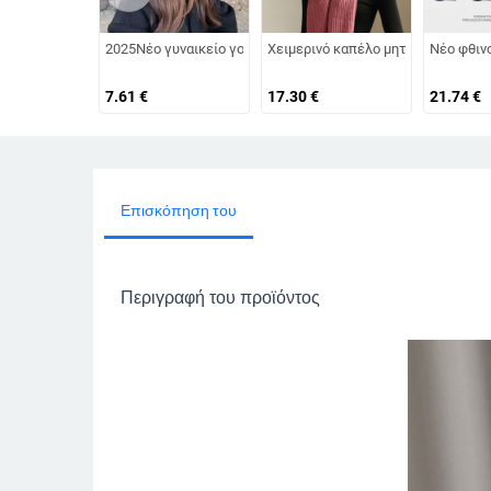
2025Νέο γυναικείο γούνινο καπέλο γούνινο καπέλο πολυτελ
Χειμερινό καπέλο μητέρας για μεσή
Νέο φθιν
7.61
€
17.30
€
21.74
€
Επισκόπηση του
Περιγραφή του προϊόντος