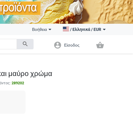
Βοήθεια
/
Ελληνικά
/
EUR
search
account_circle
shopping_basket
Είσοδος
και μαύρο χρώμα
όντος:
289202