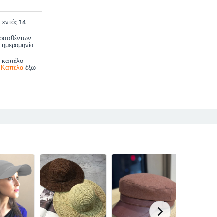
 εντός 14
ορασθέντων
 ημερομηνία
ο καπέλο
α Καπέλα
έξω
chevron_right