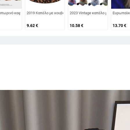
είας μόδας Χειμερινό καπέλο προστασίας αυτιών Μογγολικό καπέλο χωρίς χε
λικες και ηλικιωμένες γυναίκες, πλεκτό από γούνα κουνελιού, ανθεκτικό στο
οπωρινό καφέ ρετρό βελούδινο οκταγωνικό καπέλο για άνδρες και γυναίκες, 
2019 Καπέλο με κουβά με Leopard Καπέλο Καπέλο Ψαράς Καπέ
2023 Vintage καπέλο μπέιζμπολ για
Ευρωπαϊκό
9.62
€
10.58
€
13.70
€