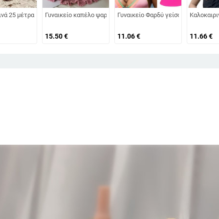
 αντι-UV προστασία Ψαράδικο καπέλο Πτυσσόμενο καπέλο για τον ήλιο παραλ
λικες και ηλικιωμένες γυναίκες, πλεκτό από γούνα κουνελιού, ανθεκτικό στο
ινά 25 μέτρα Μεγάλο Γείσο Πτυσσόμενα Καπέλα Παραλίας Γυναικεία Πτυσσόμε
Γυναικείο καπέλο ψαρά με πλατύ γείσο, καπέλο ηλίου, πλεκτ
Γυναικείο Φαρδύ γείσο Καλοκαιρινό
Καλοκαιρι
15.50
€
11.06
€
11.66
€