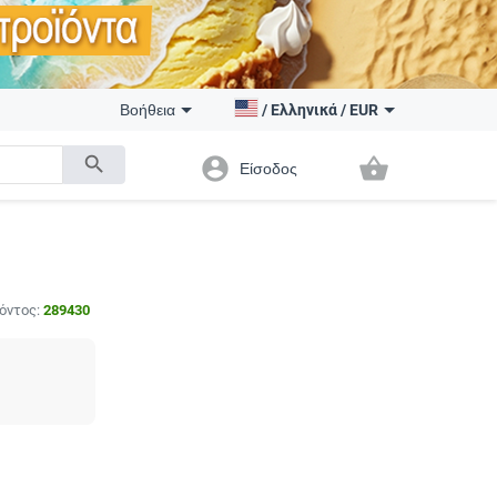
Βοήθεια
/
Ελληνικά
/
EUR
search
account_circle
shopping_basket
Είσοδος
όντος:
289430