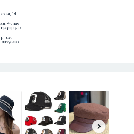
 εντός 14
ορασθέντων
 ημερομηνία
ο μπερέ
αραγγελίας.
chevron_right