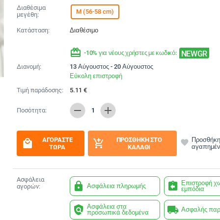
Διαθέσιμα
M (56-58 cm)
μεγέθη:
Κατάσταση:
Διαθέσιμο
redeem
NEWGR
-10% για νέους χρήστες με κωδικό:
Διανομή:
13 Αύγουστος - 20 Αύγουστος
Εύκολη επιστροφή
Τιμή παράδοσης:
5.11
€
remove
add
Ποσότητα:
1
ΑΓΟΡΆΣΤΕ
ΠΡΟΣΘΉΚΗ ΣΤΟ
Προσθήκη
local_mall
add_shopping_cart
favorite
αγαπημέ
ΤΏΡΑ
ΚΑΛΆΘΙ
Ασφάλεια
Επιστροφή χ
lock
assignment_return
Ασφάλεια πληρωμής
αγορών:
εμπόδια
Ασφάλεια στα
policy
local_shipping
Ασφαλής πα
προσωπικά δεδομένα