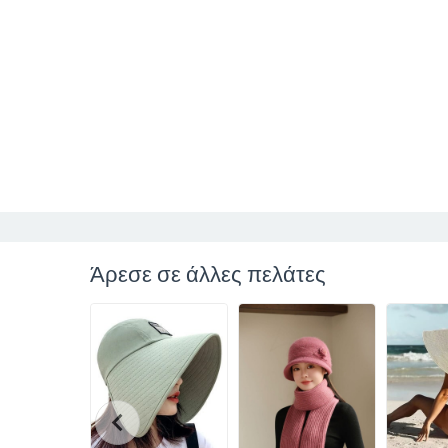
Άρεσε σε άλλες πελάτες
chevron_left