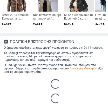
BM04 2024 Amazon
Νέα μοντέρνα κομψή,
S112 # Διασυνοριακό
Γυναικείο
European and
αντιγηραντική
Ευρωπαϊκό και
με πέτο 
American Crossborder
καμπαρντίνα μεσαίου
Αμερικανικό Amazon
στιλ, φθι
59.44
€
99.84
€
58.92
€
47.74
€
Γυναικείο
μήκους για την άνοιξη
Εξωτερικού Εμπορίου
νέο, casu
Φθινοπωρινό και
και το φθινόπωρο του
Τζιν Μπουφάν για
μπουφάν 
Χειμερινό Μοντέρνο
2025, με δέσιμο στη
Γυναίκες Μόδας με
ταιριαστ
Μπουφάν με Λεοπάρ
μέση και λεπτό,
Φούντες και
μακρυμάν
Στάμπα και Τσέπες,
μονόπετο μπουφάν
Σκουριασμένο Τζιν
assignment_return
ΠΟΛΙΤΙΚΗ ΕΠΙΣΤΡΟΦΗΣ ΠΡΟΪΟΝΤΩΝ
Μακρυμάνικο και
για γυναίκες.
Μπουφάν για
Κουμπιά
Ο έμπορος αποδέχεται επιστροφή για αυτό το προϊόν εντός 14 ημέρες.
Γυναίκες
Το Badu.gr αποδέχεται την επιστροφή όλων των αγορασθέντων
προϊόντων εντός 14 ημερολογιακών ημερών από την ημερομηνία
παραλαβής (εκτός από τα μαγιό και εσώρουχα).
Η Badu.gr δεν ευθύνεται για την αγορά του Γυναικείο μπουφάν από
αφύσικη δέρμα για το φθινόπωρο-χειμώνα από
Γυναικεία Μπουφάν
έξω
από τη φόρμα παραγγελίας.