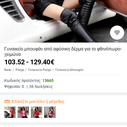
favorite
Γυναικείο μπουφάν από αφύσικη δέρμα για το φθινόπωρο-
χειμώνα
103.52 - 129.40
€
Badu
Ρούχα
Γυναικεία Ρούχα
Γυναικεία Μπουφάν
Κωδικός προϊόντος:
13665
Ψήφισαν:
0
|
36
πωλήσεις
straighten
Επιλέξτε μοντέλο ή μέγεθος