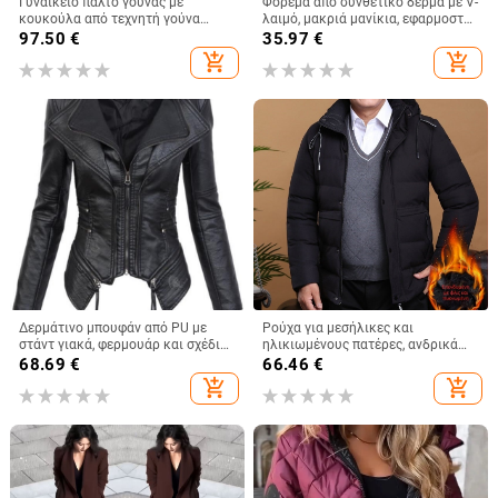
Γυναικείο παλτό γούνας με
Φόρεμα από συνθετικό δέρμα με V-
κουκούλα από τεχνητή γούνα
λαιμό, μακριά μανίκια, εφαρμοστό,
αλεπούς, μακριά μανίκια,
μεσαίο μήκος 65–80 εκ.
97.50
€
35.97
€
βρετανικό στυλ για φθινόπωρο και
add_shopping_cart
add_shopping_cart
χειμώνα
Δερμάτινο μπουφάν από PU με
Ρούχα για μεσήλικες και
στάντ γιακά, φερμουάρ και σχέδιο
ηλικιωμένους πατέρες, ανδρικά
patchwork
χειμωνιάτικα ρούχα, με επένδυση
68.69
€
66.46
€
από φλις, χοντρό, ζεστό, άνετο,
add_shopping_cart
add_shopping_cart
βαμβακερό μπουφάν, ανδρικά
ρούχα για πατέρες