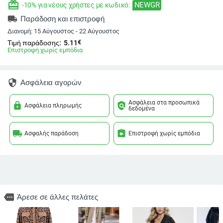
redeem
NEWGR
-10% για νέους χρήστες με κωδικό:
local_shipping
Παράδοση και επιστροφή
Διανομή:
15 Αύγουστος - 22 Αύγουστος
€
Τιμή παράδοσης:
5.11
Επιστροφή χωρίς εμπόδια
security
Ασφάλεια αγορών
Ασφάλεια στα προσωπικά
lock
policy
Ασφάλεια πληρωμής
δεδομένα
local_shipping
assignment_return
Ασφαλής παράδοση
Επιστροφή χωρίς εμπόδια
more
Άρεσε σε άλλες πελάτες