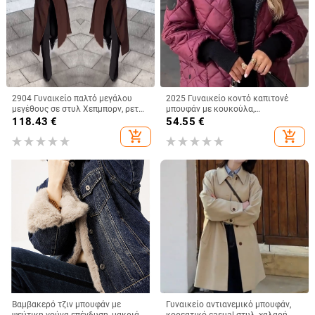
2904 Γυναικείο παλτό μεγάλου
2025 Γυναικείο κοντό καπιτονέ
μεγέθους σε στυλ Χεπμπορν, ρετρό
μπουφάν με κουκούλα,
κομψό μακρύ παλτό πάνω από το
φθινοπωρινό-χειμερινό,
118.43
€
54.55
€
γόνατο
μονόχρωμο
add_shopping_cart
add_shopping_cart
Βαμβακερό τζιν μπουφάν με
Γυναικείο αντιανεμικό μπουφάν,