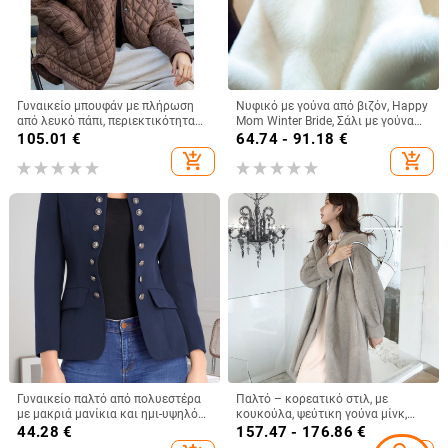
Γυναικείο μπουφάν με πλήρωση
Νυφικό με γούνα από βιζόν, Happy
από λευκό πάπι, περιεκτικότητα
Mom Winter Bride, Σάλι με γούνα
πούπουλου 81–85%, παχύ,
από αλεπού, φόρεμα με κάπα και
105.01
€
64.74 - 91.18
€
σταθερός γιακάς, ultra-short μήκος
βολάν από γούνα Cheongsam,
add_shopping_cart
add_shopping_cart
έως 40 cm
λευκό, γυναικείο
Γυναικείο παλτό από πολυεστέρα
Παλτό – κορεατικό στιλ, με
με μακριά μανίκια και ημι-υψηλό
κουκούλα, ψεύτικη γούνα μίνκ,
γιακά, 95% πολυεστέρας,
μακρύ μήκος, χειμερινό
44.28
€
157.47 - 176.86
€
φθινόπωρο 2024