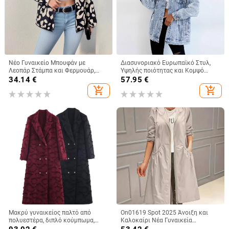
Νέο Γυναικείο Μπουφάν με
Διασυνοριακό Ευρωπαϊκό Στυλ,
Λεοπάρ Στάμπα και Φερμουάρ,
Υψηλής ποιότητας και Κομψό
2025, σε Διασυνοριακό Στυλ, από
Γυναικείο Μπουφάν με Μοναδικό
34.14
€
57.95
€
την Ευρώπη και την Αμερική, με
Σχεδιασμό, Στυλ Εργασίας,
add_shopping_cart
add_shopping_cart
Κουκούλα και Λεοπάρ Στάμπα,
Φθαρμένο, Μοντέρνο Harajuku,
Casual, σε Όλα τα Αγώνα.
Ευρωπαϊκό και Αμερικανικό Τζιν
Μακρύ γυναικείος παλτό από
On01619 Spot 2025 Άνοιξη και
πολυεστέρα, διπλό κούμπωμα,
Καλοκαίρι Νέα Γυναικεία
Turn-down γιακά, μακριές μανίκια,
Μονόχρωμη Casual Μακρυμάνικη