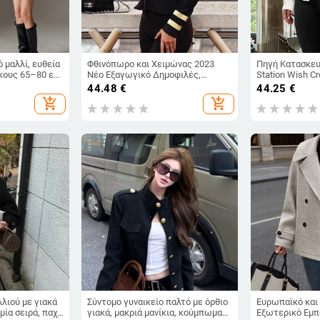
 μαλλί, ευθεία
Φθινόπωρο και Χειμώνας 2023
Πηγή Κατασκευ
κους 65–80 εκ.,
Νέο Εξαγωγικό Δημοφιλές,
Station Wish C
 μανίκια, στυλ
Καλύτερο σε Πωλήσεις στο
Γυναικείο Φθιν
44.48
€
44.25
€
λλί
Amazon, Nautica Style Slim, Σέξι,
Χειμερινό Μοντ
add_shopping_cart
add_shopping_cart
Χρυσαφί Βρετανικό Μπουφάν
Collar Pure Co
Λεπτό Μπουφά
λλιού με γιακά
Σύντομο γυναικείο παλτό με όρθιο
Ευρωπαϊκό και
μία σειρά, παχύ
γιακά, μακριά μανίκια, κούμπωμα
Εξωτερικό Εμπ