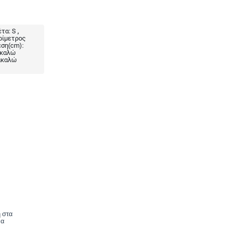
έτα:
S
ρίμετρος
ση(cm):
ακαλώ
ακαλώ
 στα
να