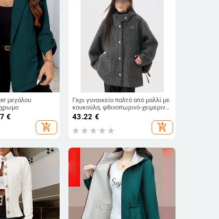
zer μεγάλου
Γκρι γυναικείο παλτό από μαλλί με
όχρωμο
κουκούλα, φθινοπωρινό-χειμερινό,
κομψό καθημερινό, κοντό μήκος,
07
€
43.22
€
για μικρό ανάστημα
add_shopping_cart
add_shopping_cart