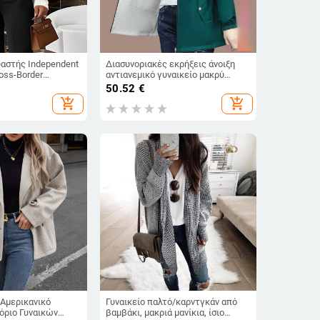
αστής Independent
Διασυνοριακές εκρήξεις άνοιξη
ross-Border
αντιανεμικό γυναικείο μακρύ
οπωρινό και
χονδρικής 2025 νέο λεπτό κάλυμμα
50.52
€
έρνο Casual Stand
κοιλιάς διπλής όψης κοντό παλτό
add_shopping_cart
add_shopping_cart
lor Μακρυμάνικο
χονδρικής
ν
 Αμερικανικό
Γυναικείο παλτό/καρντγκάν από
όριο Γυναικών
βαμβάκι, μακριά μανίκια, ίσιο