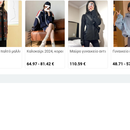
, στρογγυλή λαιμόκοψη, μακριά μανίκια, κανονική γραμμή, πολυεστέρας, φθι
ft-shell σε απόχρωση Ντοπαμίνη, ανθεκτικό στον άνεμο και στο νερό, για ορ
 παλτό μαλλιού με καρό, χοντρό, μεσαίου μήκους, τετράγωνη λαιμόκοψη, μακρι
Καλοκαίρι 2024, κορεατικό στυλ, άνετη γραμμή, δύο τεμάχια
Μαύρο γυναικείο αντιανεμικό μπουφ
Γυναικείο
64.97 - 81.42
€
110.59
€
48.71 - 5