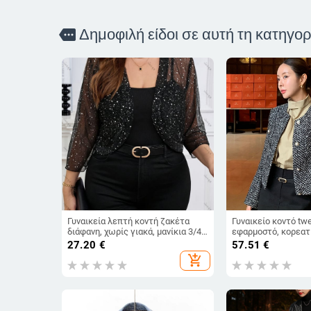
Δημοφιλή είδοι σε αυτή τη κατηγορ
more
Γυναικεία λεπτή κοντή ζακέτα
Γυναικείο κοντό tw
διάφανη, χωρίς γιακά, μανίκια 3/4,
εφαρμοστό, κορεατι
πολυεστέρας 95%+
γαλλική ρετρό κομψ
27.20
€
57.51
€
στυλ
add_shopping_cart