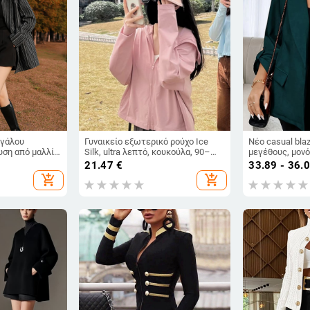
εγάλου
Γυναικείο εξωτερικό ρούχο Ice
Νέο casual bla
ση από μαλλί,
Silk, ultra λεπτό, κουκούλα, 90–
μεγέθους, μον
λ, μακριά
95% πολυεστέρα, μεσαίο μήκος
21.47
€
33.89 - 36.
ος, μέγεθος L
(50–65 cm), μακριά μανίκια
add_shopping_cart
add_shopping_cart