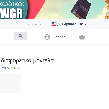
Βοήθεια
/
Ελληνικά
/
EUR
search
account_circle
shopping_basket
Είσοδος
4 διαφορετικά μοντέλα
ϊόντος:
13967