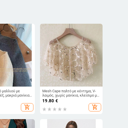
ό μαλλιού με
Mesh Cape παλτό με κέντημα, V-
ξ, μακριά μανίκια,
λαιμός, χωρίς μανίκια, κλείσιμο με
, μεσαίο πάχος,
ένα κουμπί
19.80
€
25
add_shopping_cart
add_shopping_cart