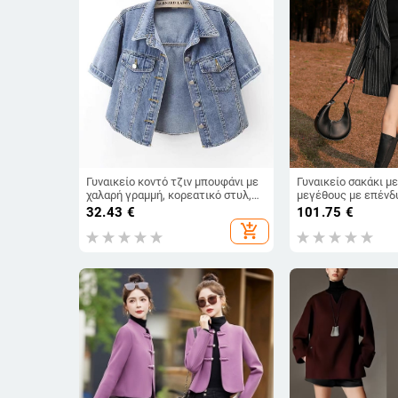
Γυναικείο κοντό τζιν μπουφάνι με
Γυναικείο σακάκι μ
χαλαρή γραμμή, κορεατικό στυλ,
μεγέθους με επένδυ
τοπ με ζακέτα-σάλι
ριγέ, κορεατικό στυ
32.43
€
101.75
€
μανίκια, μεσαίο μήκ
add_shopping_cart