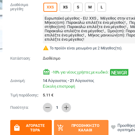
Διαθέσιμα
XXS
XS
S
M
L
μεγέθη:
Ευρωπαϊκό μέγεθος - EU:
XXS
Μέγεθος στην ετικ
Μήκος(cm):
Παρακαλώ επιλέξτε ένα μέγεθος!
Πε
στήθος(cm):
Παρακαλώ επιλέξτε ένα μέγεθος!
Μέ
Παρακαλώ επιλέξτε ένα μέγεθος!
Ώμοι(cm):
Παρ
επιλέξτε ένα μέγεθος!
Μήκος μανικιών(cm):
Παρ
επιλέξτε ένα μέγεθος!
warning
Το προϊόν είναι μειωμένο με 2 Μέγεθος(το).
Κατάσταση:
Διαθέσιμο
redeem
NEWGR
-10% για νέους χρήστες με κωδικό:
Διανομή:
14 Αύγουστος - 21 Αύγουστος
Εύκολη επιστροφή
Τιμή παράδοσης:
5.11
€
remove
add
Ποσότητα:
1
ΑΓΟΡΆΣΤΕ
ΠΡΟΣΘΉΚΗ ΣΤΟ
Προσθήκη
local_mall
add_shopping_cart
favorite
αγαπημέ
ΤΏΡΑ
ΚΑΛΆΘΙ