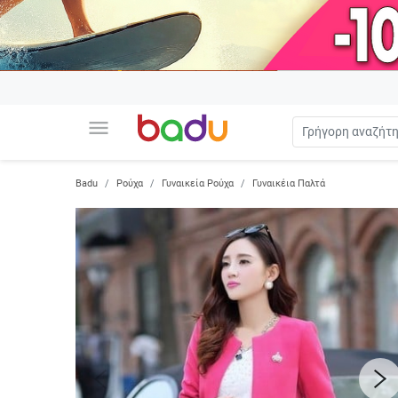
menu
Badu
Ρούχα
Γυναικεία Ρούχα
Γυναικέια Παλτά