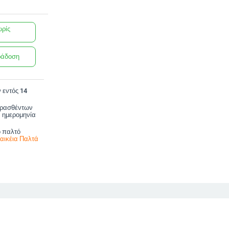
ωρίς
ράδοση
 εντός 14
ορασθέντων
 ημερομηνία
ο παλτό
αικέια Παλτά