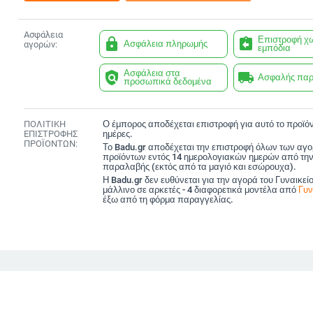
Ασφάλεια
Επιστροφή χ
lock
assignment_return
Ασφάλεια πληρωμής
αγορών:
εμπόδια
Ασφάλεια στα
policy
local_shipping
Ασφαλής πα
προσωπικά δεδομένα
ΠΟΛΙΤΙΚΗ
Ο έμπορος αποδέχεται επιστροφή για αυτό το προϊόν
ΕΠΙΣΤΡΟΦΗΣ
ημέρες.
ΠΡΟΪΟΝΤΩΝ:
Το Badu.gr αποδέχεται την επιστροφή όλων των αγ
προϊόντων εντός 14 ημερολογιακών ημερών από την
παραλαβής (εκτός από τα μαγιό και εσώρουχα).
Η Badu.gr δεν ευθύνεται για την αγορά του Γυναικεί
μάλλινο σε αρκετές - 4 διαφορετικά μοντέλα από
Γυν
έξω από τη φόρμα παραγγελίας.