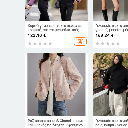
Κομψό γυναικείο κοντό παλτό με
Γυναικείο παλτό από
κουμπιά, σικ και μινιμαλιστικός
γραμμή, μεσαίου μή
σχεδιασμός που κολακεύει τη
V-λαιμόκοψη, μακριά
123.10
€
169.24
€
σιλουέτα
πουλόβερ, 95%+ μα
add_shopping_cart
Ροζ σακάκι σε στιλ Chanel, κομψό
Γυναικείο παλτό μα
και υψηλής ποιότητας, υφασμένος
polo, κουμπώνει σε 