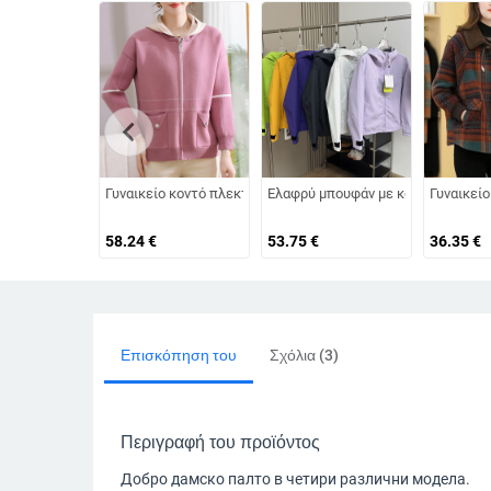
chevron_left
Γυναικείο κοντό πλεκτό ζακετάκι με κουκούλα, φλοράλ μοτίβ
Ελαφρύ μπουφάν με κουκούλα από so
Γυναικείο
58.24
€
53.75
€
36.35
€
Επισκόπηση του
Σχόλια (3)
Περιγραφή του προϊόντος
Добро дамско палто в четири различни модела.