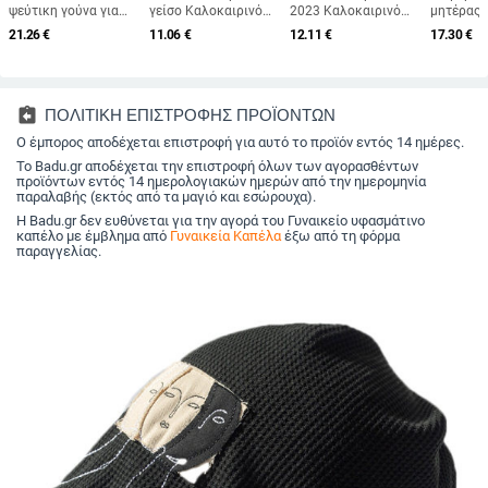
ψεύτικη γούνα για
γείσο Καλοκαιρινό
2023 Καλοκαιρινό
μητέρας 
γυναίκες,
καπέλο ηλίου
πτυσσόμενο καπέλο
μεσήλικε
21.26
€
11.06
€
12.11
€
17.30
€
φθινοπωρινό και
εξωτερικού χώρου
γυναικείο αντηλιακό
ηλικιωμέ
χειμερινό ρετρό
Ανοιχτό καπέλο
εξωτερικού χώρου
γυναίκες
μάλλινο καπέλο 2025,
γυναικείο αντηλιακό
Βαμβακερό καπέλο
γούνα κο
βρετανικό οκτάγωνο
καπέλο καπέλο
ψαρέματος Αντι-UV
ανθεκτικ
καπέλο με επίπεδη
παραλία Ταξίδι
Καπέλο ηλίου με
ζεστό, μ
assignment_return
ΠΟΛΙΤΙΚΗ ΕΠΙΣΤΡΟΦΗΣ ΠΡΟΪΟΝΤΩΝ
κορυφή για
Παραθαλάσσιο
φαρδύ γείσο
καπέλο κ
λογοτεχνικά ταξίδια
Ο έμπορος αποδέχεται επιστροφή για αυτό το προϊόν εντός 14 ημέρες.
κούφιο καπέλο
καπέλο ν
Το Badu.gr αποδέχεται την επιστροφή όλων των αγορασθέντων
προϊόντων εντός 14 ημερολογιακών ημερών από την ημερομηνία
παραλαβής (εκτός από τα μαγιό και εσώρουχα).
Η Badu.gr δεν ευθύνεται για την αγορά του Γυναικείο υφασμάτινο
καπέλο με έμβλημα από
Γυναικεία Καπέλα
έξω από τη φόρμα
παραγγελίας.