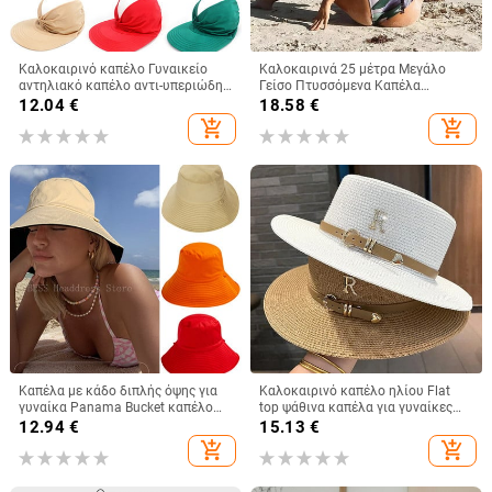
Καλοκαιρινό καπέλο Γυναικείο
Καλοκαιρινά 25 μέτρα Μεγάλο
αντηλιακό καπέλο αντι-υπεριώδης
Γείσο Πτυσσόμενα Καπέλα
ελαστικό κοίλο επάνω καπέλο
Παραλίας Γυναικεία Πτυσσόμενα
12.04
€
18.58
€
casual καπέλα Gorras Νέα άφιξη
Ψάθινο Καπέλο Αντιηλιακό
add_shopping_cart
add_shopping_cart
Υποστήριξη χονδρικής
Ταξιδιωτικό Καπέλο Dropshipping
Καπέλα με κάδο διπλής όψης για
Καλοκαιρινό καπέλο ηλίου Flat
γυναίκα Panama Bucket καπέλο
top ψάθινα καπέλα για γυναίκες
Ανδρικά γυναικεία καπέλα Καπέλα
Νέο μεταλλικό γράμμα R Μοδάτο
12.94
€
15.13
€
Ψαράς Καλοκαιρινό μονόχρωμο
καπέλο για ηλίου παραλία
add_shopping_cart
add_shopping_cart
Καπέλο Sun Fishing
Γυναικεία Καπέλο για διακοπές