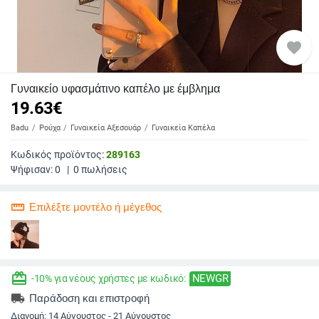
favorite
Γυναικείο υφασμάτινο καπέλο με έμβλημα
19.63
€
Badu
Ρούχα
Γυναικεία Αξεσουάρ
Γυναικεία Καπέλα
Κωδικός προϊόντος:
289163
Ψήφισαν:
0
|
0
πωλήσεις
straighten
Επιλέξτε μοντέλο ή μέγεθος
redeem
NEWGR
-10% για νέους χρήστες με κωδικό:
local_shipping
Παράδοση και επιστροφή
Διανομή:
14 Αύγουστος - 21 Αύγουστος