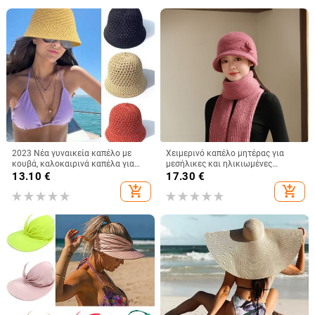
2023 Νέα γυναικεία καπέλο με
Χειμερινό καπέλο μητέρας για
κουβά, καλοκαιρινά καπέλα για
μεσήλικες και ηλικιωμένες
γυναικεία ψάθινα καπέλα
γυναίκες, πλεκτό από γούνα
13.10
€
17.30
€
παραλίας Κορεατικού στυλ μόδας
κουνελιού, ανθεκτικό στο κρύο,
add_shopping_cart
add_shopping_cart
καπέλο ψαρά
ζεστό, μάλλινο καπέλο και
βελούδινο καπέλο νιπτήρα