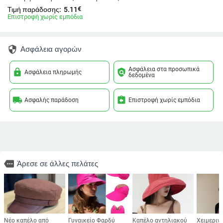
€
Τιμή παράδοσης:
5.11
Επιστροφή χωρίς εμπόδια
security
Ασφάλεια αγορών
Ασφάλεια στα προσωπικά
lock
policy
Ασφάλεια πληρωμής
δεδομένα
local_shipping
assignment_return
Ασφαλής παράδοση
Επιστροφή χωρίς εμπόδια
more
Άρεσε σε άλλες πελάτες
Νέο καπέλο από
Γυναικείο Φαρδύ
Καπέλο αντηλιακού
Χειμεριν