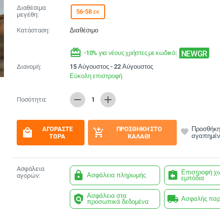
Διαθέσιμα
56-58 εκ
μεγέθη:
Κατάσταση:
Διαθέσιμο
redeem
NEWGR
-10% για νέους χρήστες με κωδικό:
Διανομή:
15 Αύγουστος - 22 Αύγουστος
Εύκολη επιστροφή
remove
add
Ποσότητα:
1
ΑΓΟΡΆΣΤΕ
ΠΡΟΣΘΉΚΗ ΣΤΟ
Προσθήκη
local_mall
add_shopping_cart
favorite
αγαπημέ
ΤΏΡΑ
ΚΑΛΆΘΙ
Ασφάλεια
Επιστροφή χ
lock
assignment_return
Ασφάλεια πληρωμής
αγορών:
εμπόδια
Ασφάλεια στα
policy
local_shipping
Ασφαλής πα
προσωπικά δεδομένα