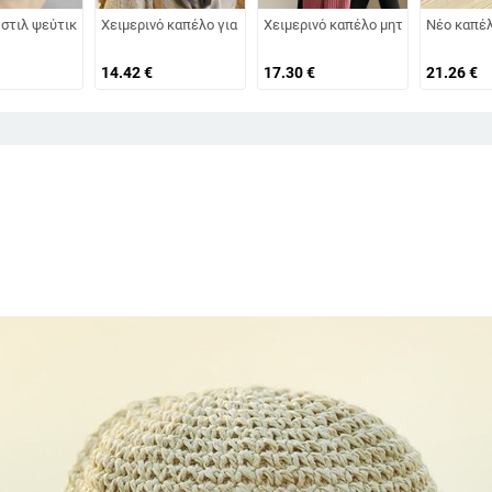
ού χώρου Ανοιχτό καπέλο γυναικείο αντηλιακό καπέλο καπέλο παραλία Ταξίδι
μεγάλο γείσο Ρυθμιζόμενη αντι-UV προστασία Ψαράδικο καπέλο Πτυσσόμενο κ
 στιλ ψεύτικα καπέλα από γούνα κουνελιού Super soft γυναικεία χειμερινό 
Χειμερινό καπέλο για Γυναικείο καπέλο από ψεύτικη γούνα
Χειμερινό καπέλο μητέρας για μεσή
Νέο καπέλ
14.42
€
17.30
€
21.26
€