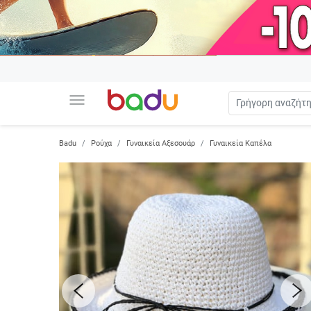
menu
Badu
Ρούχα
Γυναικεία Αξεσουάρ
Γυναικεία Καπέλα