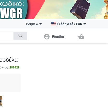
Βοήθεια
/
Ελληνικά
/
EUR
search
account_circle
shopping_basket
Είσοδος
κορδέλα
όντος:
289428