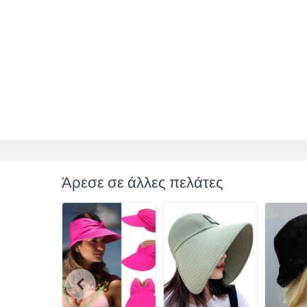
Άρεσε σε άλλες πελάτες
chevron_left