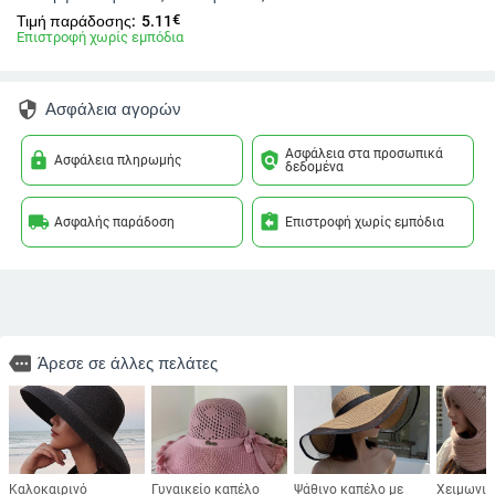
€
Τιμή παράδοσης:
5.11
Επιστροφή χωρίς εμπόδια
security
Ασφάλεια αγορών
Ασφάλεια στα προσωπικά
lock
policy
Ασφάλεια πληρωμής
δεδομένα
local_shipping
assignment_return
Ασφαλής παράδοση
Επιστροφή χωρίς εμπόδια
more
Άρεσε σε άλλες πελάτες
Καλοκαιρινό
Γυναικείο καπέλο
Ψάθινο καπέλο με
Χειμωνιά