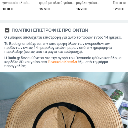
γυναικείο πλισέ
ψαρά με πλατύ γείσο,
μεγάλο γείσο
ζεστό σε
ψάθινο καπέλο
καπέλο ηλίου, πλεκτό
ιδιοσυγκρασία
καπέλο Γ
10.01
€
15.50
€
16.20
€
12.90
€
Γυναικείο καπέλο για
καπέλο ηλίου, καπέλο
Organza Fisherman
κασκόλ Γ
ήλιο σε στυλ Hepburn
διακοπών στην
Καπέλο Γυναικείο
βελούδιν
Casual καπέλο ηλίου
παραλία, καπέλο
καλοκαιρινό λεπτό
μαλλί πλ
με μεγάλο γείσο
ηλίου με πλατύ γείσο
καπέλο προστασίας
πουλόβε
δισκέτα καπέλο ηλίου
από τον ήλιο
εξωτερι
assignment_return
ΠΟΛΙΤΙΚΗ ΕΠΙΣΤΡΟΦΗΣ ΠΡΟΪΟΝΤΩΝ
Καπέλο για διακοπές
Καλοκαιρινό καπέλο
Χοντρό α
στην παραλία
Ο έμπορος αποδέχεται επιστροφή για αυτό το προϊόν εντός 14 ημέρες.
για διακοπές Καπέλο
κασκόλ 
Κασκέτα Gorros
ηλίου
κασκόλ
Το Badu.gr αποδέχεται την επιστροφή όλων των αγορασθέντων
προϊόντων εντός 14 ημερολογιακών ημερών από την ημερομηνία
παραλαβής (εκτός από τα μαγιό και εσώρουχα).
Η Badu.gr δεν ευθύνεται για την αγορά του Γυναικείο ψάθινο καπέλο με
κορδέλα 3D και γείσο από
Γυναικεία Καπέλα
έξω από τη φόρμα
παραγγελίας.