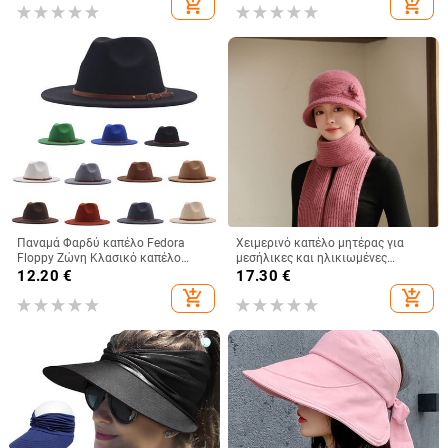
add_shopping_cart
add_shopping_cart
κυρίες Πλεκτό καπέλο νιπτήρα
και χειμωνιάτικο μονόχρωμο
καπέλο γενικής χρήσης
Παναμά Φαρδύ καπέλο Fedora
Χειμερινό καπέλο μητέρας για
Floppy Ζώνη Κλασικό καπέλο
μεσήλικες και ηλικιωμένες
μάλλινη πόρπη Γυναικεία καπέλα
γυναίκες, πλεκτό από γούνα
12.20
€
17.30
€
μπέιζμπολ 47 γυναικεία
κουνελιού, ανθεκτικό στο κρύο,
add_shopping_cart
add_shopping_cart
ζεστό, μάλλινο καπέλο και
βελούδινο καπέλο νιπτήρα