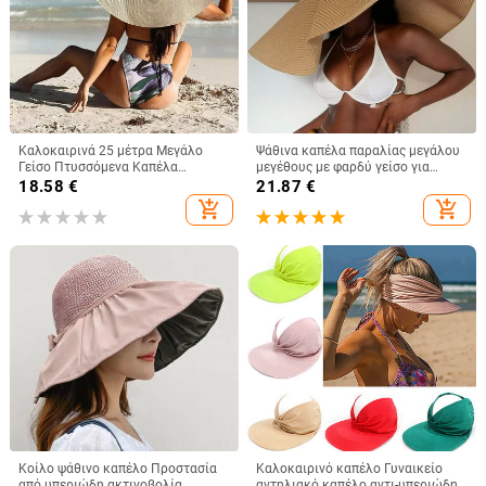
Καλοκαιρινά 25 μέτρα Μεγάλο
Ψάθινα καπέλα παραλίας μεγάλου
Γείσο Πτυσσόμενα Καπέλα
μεγέθους με φαρδύ γείσο για
Παραλίας Γυναικεία Πτυσσόμενα
γυναίκες Με μεγάλη προστασία
18.58
€
21.87
€
Ψάθινο Καπέλο Αντιηλιακό
από την υπεριώδη ακτινοβολία,
add_shopping_cart
add_shopping_cart
Ταξιδιωτικό Καπέλο Dropshipping
πτυσσόμενο καλοκαιρινό καπέλο
από σκιά
Κοίλο ψάθινο καπέλο Προστασία
Καλοκαιρινό καπέλο Γυναικείο
από υπεριώδη ακτινοβολία
αντηλιακό καπέλο αντι-υπεριώδης