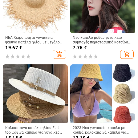
ΝΕΑ Χειροποίητα γυναικεία
Νέο καπέλο μόδας γυναικείο
ψάθινα καπέλα ηλίου με μεγάλο
συμπαγές περιστασιακό κοτσίδα
φαρδύ γείσο Gilrs υψηλής
Ινδίας καπέλο μουσουλμανικό
19.67
€
7.75
€
ποιότητας Natural Raffia Panama
βολάν Cancer Chemo καπέλο
add_shopping_cart
add_shopping_cart
Beach Ψάθινα σκουφάκια για τον
Beanie Κασκόλ τουρμπάνι Καπάκι
ήλιο για τις διακοπές
κεφαλής
Καλοκαιρινό καπέλο ηλίου Flat
2023 Νέα γυναικεία καπέλο με
top ψάθινα καπέλα για γυναίκες
κουβά, καλοκαιρινά καπέλα για
Νέο μεταλλικό γράμμα R Μοδάτο
γυναικεία ψάθινα καπέλα