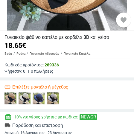
favorite
Γυναικείο ψάθινο καπέλο με κορδέλα 3D και γείσο
18.65
€
Badu
Ρούχα
Γυναικεία Αξεσουάρ
Γυναικεία Καπέλα
Κωδικός προϊόντος:
289336
Ψήφισαν:
0
|
0
πωλήσεις
straighten
Επιλέξτε μοντέλο ή μέγεθος
redeem
NEWGR
-10% για νέους χρήστες με κωδικό:
local_shipping
Παράδοση και επιστροφή
Διανομή:
16 Αύγουστος - 23 Αύγουστος