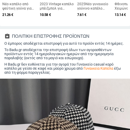
Νέο καπέλο από
2023 Vintage καπέλο
2025Νέο γυναικείο
Φθινοπωρ
ψεύτικη γούνα για
μπέιζμπολ για
γούνινο καπέλο
Χειμώνα 
γυναίκες,
ανδρικά καπέλα
γούνινο καπέλο
καπέλο π
21.26
€
10.58
€
7.61
€
13.14
€
φθινοπωρινό και
Άνοιξη Καλοκαίρι
πολυτελείας μόδας
Γυναικεί
χειμερινό ρετρό
Ανδρικά καπέλα
Χειμερινό καπέλο
χρώμα π
μάλλινο καπέλο 2025,
μάρκας Γυναικεία
προστασίας αυτιών
καπέλα κ
βρετανικό οκτάγωνο
βαμβακερά γκολφ
Μογγολικό καπέλο
μαλλί Κο
καπέλο με επίπεδη
Μαύρο Trucker
χωρίς χείλος
Προστασί
assignment_return
ΠΟΛΙΤΙΚΗ ΕΠΙΣΤΡΟΦΗΣ ΠΡΟΪΟΝΤΩΝ
κορυφή για
Fishing
Λούτρινο χνουδωτό
Μάλλινο 
λογοτεχνικά ταξίδια
Ο έμπορος αποδέχεται επιστροφή για αυτό το προϊόν εντός 14 ημέρες.
ζεστό καπέλο
Χοντρό κ
ιππασίας για σκι
μπέιζμπο
Το Badu.gr αποδέχεται την επιστροφή όλων των αγορασθέντων
προϊόντων εντός 14 ημερολογιακών ημερών από την ημερομηνία
παραλαβής (εκτός από τα μαγιό και εσώρουχα).
Η Badu.gr δεν ευθύνεται για την αγορά του Γυναικείο casual καρό
καπέλο με γείσο σε καφέ και μαύρο χρώμα από
Γυναικεία Καπέλα
έξω
από τη φόρμα παραγγελίας.