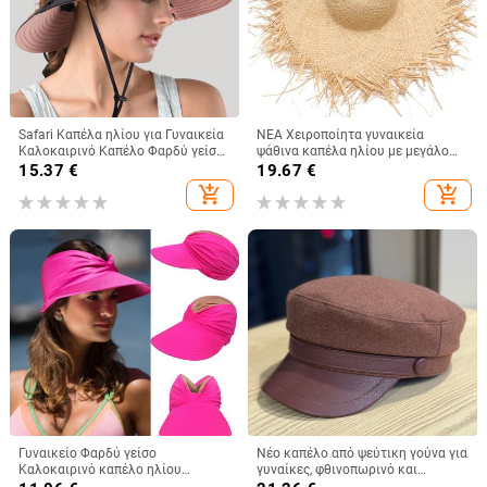
Safari Καπέλα ηλίου για Γυναικεία
ΝΕΑ Χειροποίητα γυναικεία
Καλοκαιρινό Καπέλο Φαρδύ γείσο
ψάθινα καπέλα ηλίου με μεγάλο
προστασίας από υπεριώδη
φαρδύ γείσο Gilrs υψηλής
15.37
€
19.67
€
ακτινοβολία UPF Ponytail
ποιότητας Natural Raffia Panama
add_shopping_cart
add_shopping_cart
Υπαίθριο καπέλο πεζοπορίας για
Beach Ψάθινα σκουφάκια για τον
ψάρεμα για γυναίκες 2021
ήλιο για τις διακοπές
Γυναικείο Φαρδύ γείσο
Νέο καπέλο από ψεύτικη γούνα για
Καλοκαιρινό καπέλο ηλίου
γυναίκες, φθινοπωρινό και
εξωτερικού χώρου Ανοιχτό
χειμερινό ρετρό μάλλινο καπέλο