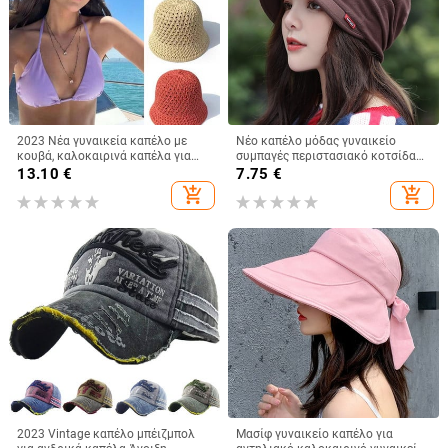
2023 Νέα γυναικεία καπέλο με
Νέο καπέλο μόδας γυναικείο
κουβά, καλοκαιρινά καπέλα για
συμπαγές περιστασιακό κοτσίδα
γυναικεία ψάθινα καπέλα
Ινδίας καπέλο μουσουλμανικό
13.10
€
7.75
€
παραλίας Κορεατικού στυλ μόδας
βολάν Cancer Chemo καπέλο
add_shopping_cart
add_shopping_cart
καπέλο ψαρά
Beanie Κασκόλ τουρμπάνι Καπάκι
κεφαλής
2023 Vintage καπέλο μπέιζμπολ
Μασίφ γυναικείο καπέλο για