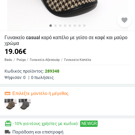
favorite
Γυναικείο casual καρό καπέλο με γείσο σε καφέ και μαύρο
χρώμα
19.06
€
Badu
Ρούχα
Γυναικεία Αξεσουάρ
Γυναικεία Καπέλα
Κωδικός προϊόντος:
289348
Ψήφισαν:
0
|
0
πωλήσεις
straighten
Επιλέξτε μοντέλο ή μέγεθος
redeem
NEWGR
-10% για νέους χρήστες με κωδικό:
local_shipping
Παράδοση και επιστροφή