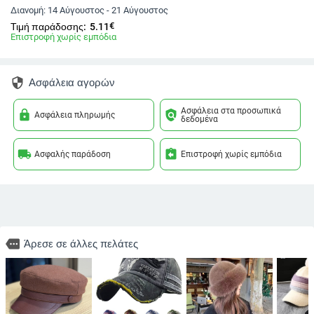
Διανομή:
14 Αύγουστος - 21 Αύγουστος
€
Τιμή παράδοσης:
5.11
Επιστροφή χωρίς εμπόδια
security
Ασφάλεια αγορών
Ασφάλεια στα προσωπικά
lock
policy
Ασφάλεια πληρωμής
δεδομένα
local_shipping
assignment_return
Ασφαλής παράδοση
Επιστροφή χωρίς εμπόδια
more
Άρεσε σε άλλες πελάτες