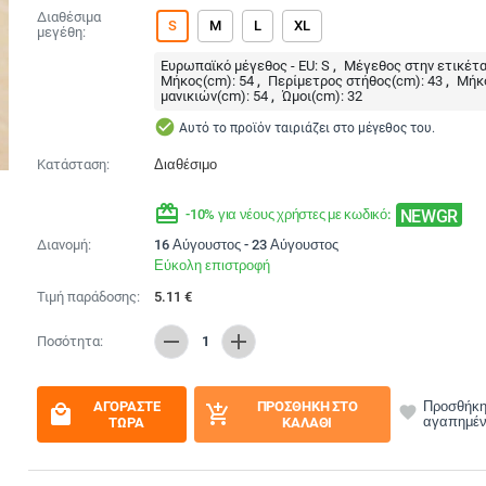
Διαθέσιμα
S
M
L
XL
μεγέθη:
Ευρωπαϊκό μέγεθος - EU:
S
Μέγεθος στην ετικέτα
Μήκος(cm):
54
Περίμετρος στήθος(cm):
43
Μήκ
μανικιών(cm):
54
Ώμοι(cm):
32
check_circle
Αυτό το προϊόν ταιριάζει στο μέγεθος του.
Κατάσταση:
Διαθέσιμο
redeem
NEWGR
-10% για νέους χρήστες με κωδικό:
Διανομή:
16 Αύγουστος - 23 Αύγουστος
Εύκολη επιστροφή
Τιμή παράδοσης:
5.11
€
remove
add
Ποσότητα:
1
ΑΓΟΡΆΣΤΕ
ΠΡΟΣΘΉΚΗ ΣΤΟ
Προσθήκη
local_mall
add_shopping_cart
favorite
αγαπημέ
ΤΏΡΑ
ΚΑΛΆΘΙ