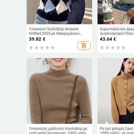
Γυναικείο Πουλόβερ Amazon
Ευρωπαϊκά και Αμε
Knitted 2025 με Μακρυμάνικο
Διασυνοριακά Πλεκ
Πλεκτό Ζακάρ και Διαμάντια,
Κομψά Γυναικεία Π
39.82
€
43.64
€
Άνοιξη και Φθινόπωρο
Λουλούδια και Ζακά
add_shopping_cart
V-Neck
Γυναικείος μάλλινος πουλόβερ με
Ρετρό χαλαρή ζακέ
μισή ψηλή λαιμόκοψη, 100% μαλλί,
100% μαλλί, με ημι