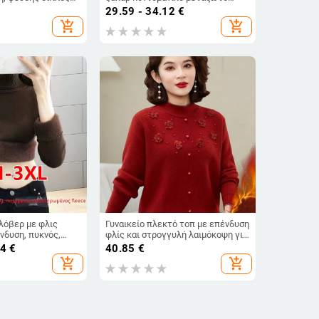
ρογγυλός λαιμός,
πουλόβερ πάγου Κορεάτικο
29.59 - 34.12
€
χαλαρό στρογγυλό λαιμόκοψη
add_shopping_cart
add_shopping_cart
λεπτό
λόβερ με φλις
Γυναικείο πλεκτό τοπ με επένδυση
νδυση, πυκνός,
φλίς και στρογγυλή λαιμόκοψη για
μακριά μανίκια,
ώριρες γυναίκες, ζεστό και
24
€
40.85
€
 κανονικού μήκους
ελαστικό
add_shopping_cart
add_shopping_cart