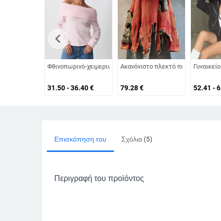
chevron_left
Φθινοπωρινό-χειμερινό μονόχρωμο πλεκτό τοπ με έναν ώμο κ
Ακανόνιστο πλεκτό πουλόβερ με ται
Γυναικείο
31.50 - 36.40
€
79.28
€
52.41 - 
Επισκόπηση του
Σχόλια (5)
Περιγραφή του προϊόντος