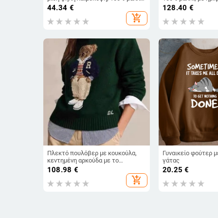
στενή γραμμή, μακριά μανίκια
κοντό μήκος, για γ
44.34
€
128.40
€
add_shopping_cart
Πλεκτό πουλόβερ με κουκούλα,
Γυναικείο φούτερ 
κεντημένη αρκούδα με το
γάτας
λογότυπο R, σε χαλαρή γραμμή,
108.98
€
20.25
€
φθινοπωρινό-χειμερινό πλεκτό
add_shopping_cart