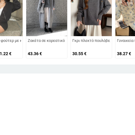
αι γιακά τύπου λαπέλ, εφαρμοστό κόψιμο, βασικό layering top
-ντάι βαφή, ρετρό φθορές, μακριά μανίκια, γυναικείο για φθινόπωρο-χειμών
 φούτερ με κουκούλα και φερμουάρ από βαρύ φλίς, σχέδιο με διαχωρισμένα π
Ζακέτα σε κορεατικό στυλ για γυναίκες, φαρδιά και άνετη πλ
Γκρι πλεκτό πουλόβερ με μισό-υψηλ
Γυναικεία
61.22
€
43.36
€
30.55
€
38.27
€