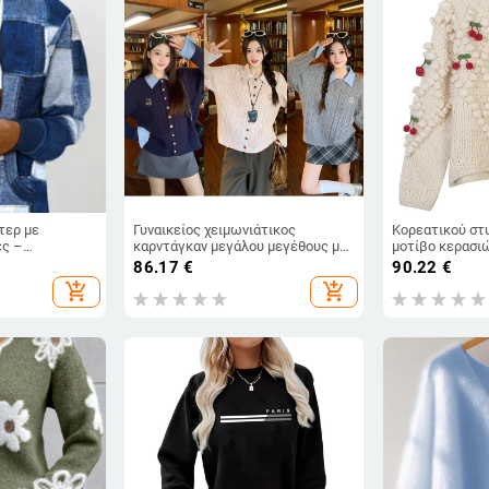
τερ με
Γυναικείος χειμωνιάτικος
Κορεατικού στ
ες –
καρντάγκαν μεγάλου μεγέθους με
μοτίβο κερασιώ
ά μανίκια
γιακά, patchwork καμπελ πλέξη και
γραμμή, στρογγ
86.17
€
90.22
€
παχιά υφή
πλέξιμο, άνοιξ
add_shopping_cart
add_shopping_cart