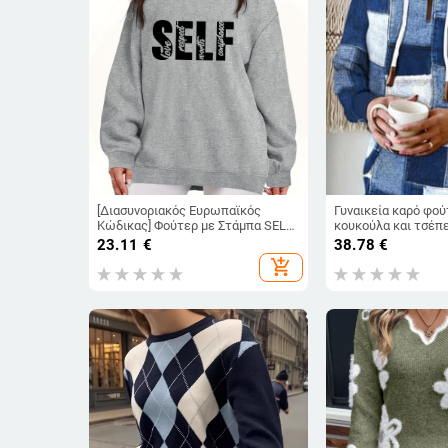
[Διασυνοριακός Ευρωπαϊκός
Γυναικεία καρό φού
Κώδικας] Φούτερ με Στάμπα SELF,
κουκούλα και τσέπ
Φούτερ με Μακρυμάνικο και
πολυεστέρας, μακρι
23.11
€
38.78
€
Στριφτό Ντεκολτέ, Φθινόπωρο και
add_shopping_cart
Χειμώνας