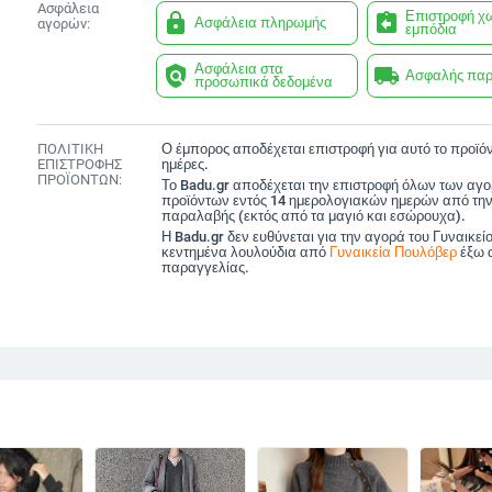
Ασφάλεια
Επιστροφή χ
lock
assignment_return
Ασφάλεια πληρωμής
αγορών:
εμπόδια
Ασφάλεια στα
policy
local_shipping
Ασφαλής πα
προσωπικά δεδομένα
ΠΟΛΙΤΙΚΗ
Ο έμπορος αποδέχεται επιστροφή για αυτό το προϊόν
ΕΠΙΣΤΡΟΦΗΣ
ημέρες.
ΠΡΟΪΟΝΤΩΝ:
Το Badu.gr αποδέχεται την επιστροφή όλων των αγ
προϊόντων εντός 14 ημερολογιακών ημερών από την
παραλαβής (εκτός από τα μαγιό και εσώρουχα).
Η Badu.gr δεν ευθύνεται για την αγορά του Γυναικεί
κεντημένα λουλούδια από
Γυναικεία Πουλόβερ
έξω 
παραγγελίας.