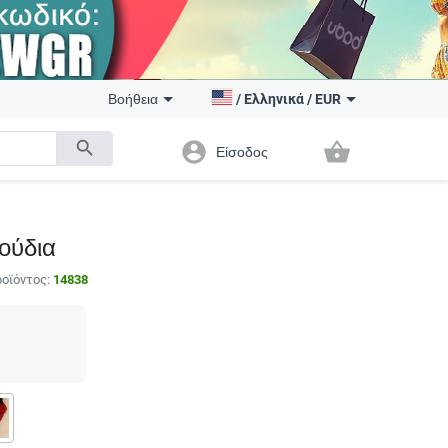
Βοήθεια
/
Ελληνικά
/
EUR
search
account_circle
shopping_basket
Είσοδος
ούδια
οϊόντος:
14838