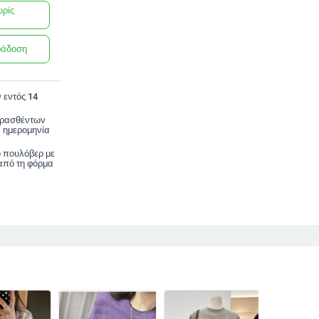
ωρίς
ράδοση
 εντός 14
ορασθέντων
 ημερομηνία
ο πουλόβερ με
από τη φόρμα