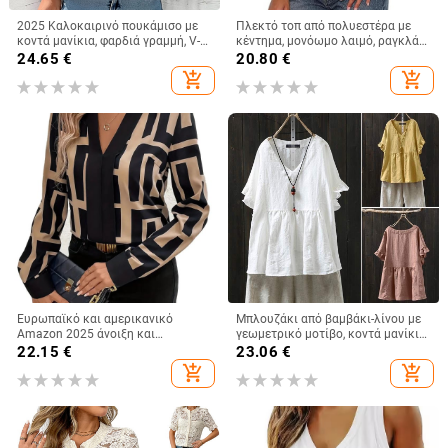
2025 Καλοκαιρινό πουκάμισο με
Πλεκτό τοπ από πολυεστέρα με
κοντά μανίκια, φαρδιά γραμμή, V-
κέντημα, μονόωμο λαιμό, ραγκλάν
λαιμό, μονόχρωμο, πολυεστερ-
μανίκια, στενή γραμμή
24.65
€
20.80
€
ελασταν μείγμα, καθημερινό
add_shopping_cart
add_shopping_cart
δυτικό στυλ
Ευρωπαϊκό και αμερικανικό
Μπλουζάκι από βαμβάκι-λίνου με
Amazon 2025 άνοιξη και
γεωμετρικό μοτίβο, κοντά μανίκια,
καλοκαίρι νέο μαύρο γυναικείο
λαιμόκοψη τύπου crew neck,
22.15
€
23.06
€
κοντομάνικο τοπ με γεωμετρικά
κανονικού μήκους (50–65 cm)
add_shopping_cart
add_shopping_cart
σχέδια, λεπτό, μοντέρνο