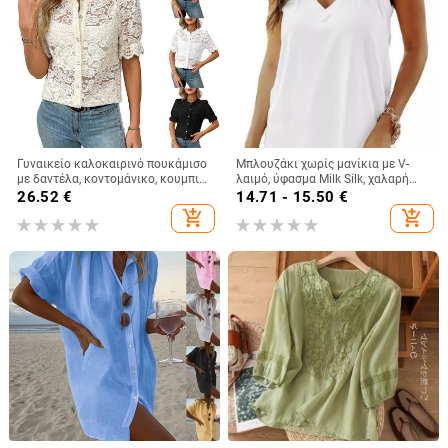
Γυναικείο καλοκαιρινό πουκάμισο
Μπλουζάκι χωρίς μανίκια με V-
με δαντέλα, κοντομάνικο, κουμπιά,
λαιμό, ύφασμα Milk Silk, χαλαρή
φλοράλ μοτίβο, στρογγυλή
γραμμή, καλοκαίρι 2024
26.52
€
14.71 - 15.50
€
λαιμόκοψη, χαλαρή γραμμή,
add_shopping_cart
add_shopping_cart
βαμβάκι-πολυεστέρας