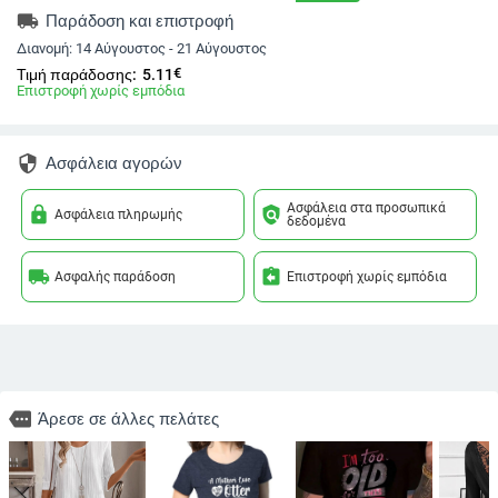
local_shipping
Παράδοση και επιστροφή
Διανομή:
14 Αύγουστος - 21 Αύγουστος
€
Τιμή παράδοσης:
5.11
Επιστροφή χωρίς εμπόδια
security
Ασφάλεια αγορών
Ασφάλεια στα προσωπικά
lock
policy
Ασφάλεια πληρωμής
δεδομένα
local_shipping
assignment_return
Ασφαλής παράδοση
Επιστροφή χωρίς εμπόδια
more
Άρεσε σε άλλες πελάτες