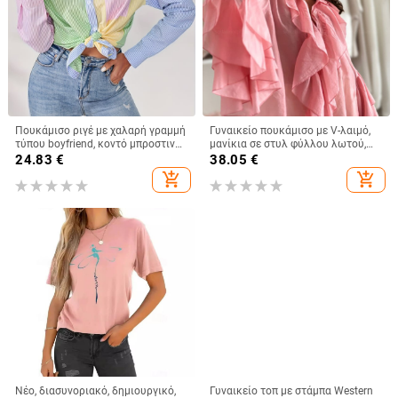
Πουκάμισο ριγέ με χαλαρή γραμμή
Γυναικείο πουκάμισο με V-λαιμό,
τύπου boyfriend, κοντό μπροστινό
μανίκια σε στυλ φύλλου λωτού,
μέρος, μακρύ πίσω, μακριά
χωρίς τσαλάκωμα, ύφασμα
24.83
€
38.05
€
μανίκια, πολυεστέρας 95%+
πολυεστέρα-ελαστάν, κανονικό
add_shopping_cart
add_shopping_cart
μήκος
Νέο, διασυνοριακό, δημιουργικό,
Γυναικείο τοπ με στάμπα Western