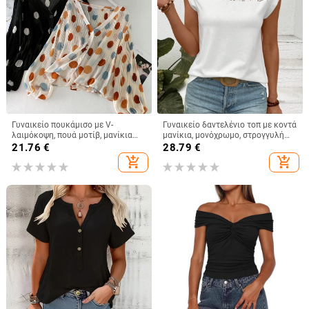
Γυναικείο πουκάμισο με V-
Γυναικείο δαντελένιο τοπ με κοντά
λαιμόκοψη, πουά μοτίβ, μανίκια
μανίκια, μονόχρωμο, στρογγυλή
φανάρι, ελεύθερη γραμμή; ύφασμα
λαιμόκοψη, χαλαρό καλοκαιρινό
21.76
€
28.79
€
μίξη βαμβακιού-πολυεστέρα (30-
στυλ, ευρωπαϊκό-αμερικάνικο
add_shopping_cart
add_shopping_cart
50% πολυεστέρα).
στυλ