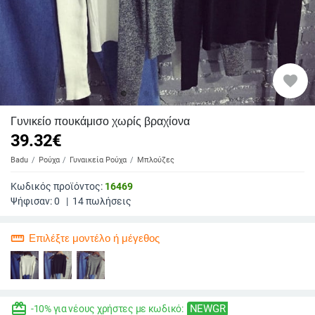
favorite
Γυνικείο πουκάμισο χωρίς βραχίονα
39.32
€
Badu
Ρούχα
Γυναικεία Ρούχα
Μπλούζες
Κωδικός προϊόντος:
16469
Ψήφισαν:
0
|
14
πωλήσεις
straighten
Επιλέξτε μοντέλο ή μέγεθος
redeem
NEWGR
-10% για νέους χρήστες με κωδικό: