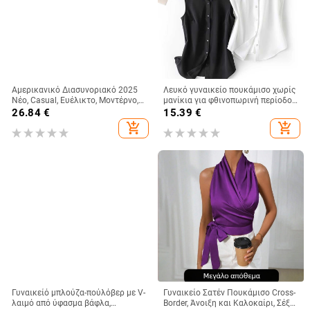
Αμερικανικό Διασυνοριακό 2025
Λευκό γυναικείο πουκάμισο χωρίς
Νέο, Casual, Ευέλικτο, Μοντέρνο,
μανίκια για φθινοπωρινή περίοδο,
Υψηλής Ποιότητας, Ριγέ Καρό
μεσαίου μήκους, χαλαρή γραμμή,
26.84
€
15.39
€
Γυναικείο Πουκάμισο με
γιακάς με πέτο, αντιρυτιδωμένο
add_shopping_cart
add_shopping_cart
Μακρυμάνικο
ύφασμα, πολυεστέρας-σπαντεξ
Γυναικείό μπλούζα-πούλόβερ με V-
Γυναικείο Σατέν Πουκάμισο Cross-
λαιμό από ύφασμα βάφλα,
Border, Άνοιξη και Καλοκαίρι, Σέξι,