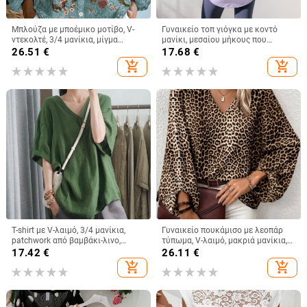
Μπλούζα με μποέμικο μοτίβο, V-
Γυναικείο τοπ γιόγκα με κοντό
ντεκολτέ, 3/4 μανίκια, μίγμα
μανίκι, μεσαίου μήκους που
πολυεστέρα-ελαστάνης, εθνορετρό
καλύπτει τους γοφούς,
26.51
€
17.68
€
στυλ
αδυνατιστικό, γρήγορο στέγνωμα
add_shopping_cart
add_shopping_cart
και αναπνεύσιμο.
T-shirt με V-λαιμό, 3/4 μανίκια,
Γυναικείο πουκάμισο με λεοπάρ
patchwork από βαμβάκι-λινο,
τύπωμα, V-λαιμό, μακριά μανίκια,
καθημερινό στυλ, Καλοκαίρι 2025
πολυεστέρας
17.42
€
26.11
€
add_shopping_cart
add_shopping_cart