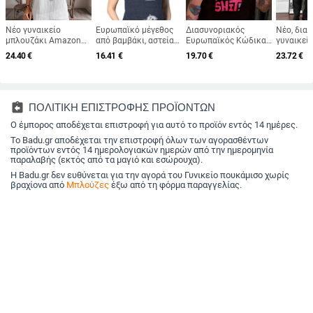
Νέο γυναικείο
Ευρωπαϊκό μέγεθος
Διασυνοριακός
Νέο, δια
μπλουζάκι Amazon
από βαμβάκι, αστεία
Ευρωπαϊκός Κώδικας
γυναικεί
για γυναίκες, με
μπλουζάκια
Ανεξάρτητος Σταθμός
με δαντέ
24.40
€
16.41
€
19.70
€
23.72
€
στρογγυλή
εγκυμοσύνης για
SHEIN Relaxiva Plus
λουλούδ
λαιμόκοψη και
έγκυες γυναίκες με
Size Γυναικείο
πεταλούδ
μανίκια τρία τέταρτα,
σαρκ
Καλοκαιρινό Σλόγκαν
με μακριά
για διασυνοριακές
rib, από 
αγορές, για το
και την 
assignment_return
ΠΟΛΙΤΙΚΗ ΕΠΙΣΤΡΟΦΗΣ ΠΡΟΪΟΝΤΩΝ
φθινόπωρο του 2025
Ο έμπορος αποδέχεται επιστροφή για αυτό το προϊόν εντός 14 ημέρες.
Το Badu.gr αποδέχεται την επιστροφή όλων των αγορασθέντων
προϊόντων εντός 14 ημερολογιακών ημερών από την ημερομηνία
παραλαβής (εκτός από τα μαγιό και εσώρουχα).
Η Badu.gr δεν ευθύνεται για την αγορά του Γυνικείο πουκάμισο χωρίς
βραχίονα από
Μπλούζες
έξω από τη φόρμα παραγγελίας.