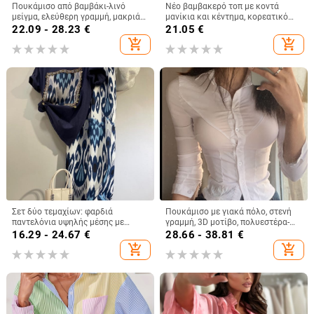
Πουκάμισο από βαμβάκι-λινό
Νέο βαμβακερό τοπ με κοντά
μείγμα, ελεύθερη γραμμή, μακριά
μανίκια και κέντημα, κορεατικό
μανίκια, γιακά τύπου λαπέλ,
στυλ, πουλόβερ, γυναικείο
22.09 - 28.23
€
21.05
€
μονοχρωμο σχέδιο, στυλ
καλοκαιρινό T-shirt
add_shopping_cart
add_shopping_cart
λογοτεχνικό ρετρό
Σετ δύο τεμαχίων: φαρδιά
Πουκάμισο με γιακά πόλο, στενή
παντελόνια υψηλής μέσης με
γραμμή, 3D μοτίβο, πολυεστέρα-
vintage print και κοντομάνικο
σπαντέξ ύφασμα
16.29 - 24.67
€
28.66 - 38.81
€
T‑shirt, πολυεστέρας,
add_shopping_cart
add_shopping_cart
περιεκτικότητα βασικού
υφάσματος 30–50%, ελεύθερη
γραμμή, στρογγυλός λαιμός