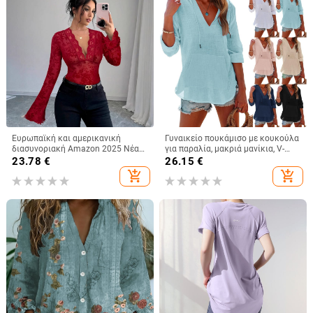
Ευρωπαϊκή και αμερικανική
Γυναικείο πουκάμισο με κουκούλα
διασυνοριακή Amazon 2025 Νέα
για παραλία, μακριά μανίκια, V-
γυναικεία μπλούζα με V
λαιμό και τσέπη
23.78
€
26.15
€
λαιμόκοψη και δαντέλα, με μανίκια
add_shopping_cart
add_shopping_cart
και καμπάνα, για γυναίκες, για το
φθινόπωρο και τον χειμώνα