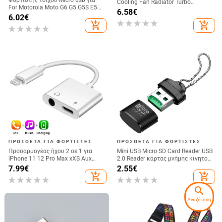
Cooling Fan Radiator Turbo
For Motorola Moto G6 G5 G5S E5
Hurricane Game Cooler Κινητό
6.58
€
G4 Plus Z Play E5 G7 Power G6
6.02
€
τηλέφωνο Cool Heat Sink για
Play Τύπος C Cable Traver
add_shopping_cart
add_shopping_cart
iPhone/Samsung/Xiaomi
προσαρμογέας φορτιστή
ΠΡΌΣΘΕΤΑ ΓΙΑ ΦΟΡΤΙΣΤΈΣ
ΠΡΌΣΘΕΤΑ ΓΙΑ ΦΟΡΤΙΣΤΈΣ
Προσαρμογέας ήχου 2 σε 1 για
Mini USB Micro SD Card Reader USB
iPhone 11 12 Pro Max xXS Aux
2.0 Reader κάρτας μνήμης κινητού
Jack Headset Lighting 3,5 mm σε
τηλεφώνου Προσαρμογέας USB
7.99
€
2.55
€
διαχωριστή ακουστικών Καλώδιο
υψηλής ταχύτητας για αξεσουάρ
add_shopping_cart
add_shopping_cart
φόρτισης ακουστικών
φορητών υπολογιστών
search
Αναζήτηση