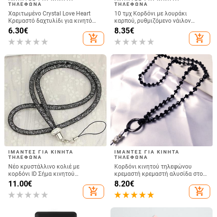
ΤΗΛΈΦΩΝΑ
ΤΗΛΈΦΩΝΑ
Χαριτωμένο Crystal Love Heart
10 τμχ Κορδόνι με λουράκι
Κρεμαστό δαχτυλίδι για κινητό
καρπού, ρυθμιζόμενο νάιλον
τηλέφωνο Lanyard Strap Anti-Lost
λουριά καρπού Κορδόνι μπρελόκ
6.30
€
8.35
€
βραχιόλι για Iphone Αλυσίδα
για θήκη κινητού τηλεφώνου,
add_shopping_cart
add_shopping_cart
τηλεφώνου Samsung Keychain
κάμερα, USB, σήμα
ΙΜΆΝΤΕΣ ΓΙΑ ΚΙΝΗΤΆ
ΙΜΆΝΤΕΣ ΓΙΑ ΚΙΝΗΤΆ
ΤΗΛΈΦΩΝΑ
ΤΗΛΈΦΩΝΑ
Νέο κρυστάλλινο κολιέ με
Κορδόνι κινητού τηλεφώνου
κορδόνι ID Σήμα κινητού
κρεμαστή κρεμαστή αλυσίδα στον
τηλεφώνου Μπρελόκ γκλίτερ
λαιμό Κρεμαστό κρυστάλλινο
11.00
€
8.20
€
λουράκι κορδόνι στρας Διχτυωτό
χάντρες χειροποίητο Αντι-χαμένο
add_shopping_cart
add_shopping_cart
αντικλεπτικό σχοινί κρεμαστό
σχοινί για iPhone Αποσπώμενο