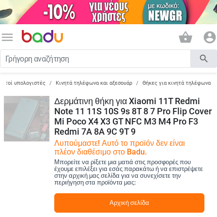
menu
shopping_basket
account_circle
search
ορητοί υπολογιστές
Κινητά τηλέφωνα και αξεσουάρ
Θήκες για κινητά τηλέφωνα
Δερμάτινη θήκη για Xiaomi 11T Redmi
Note 11 11S 10S 9s 8T 8 7 Pro Flip Cover
Mi Poco X4 X3 GT NFC M3 M4 Pro F3
Redmi 7A 8A 9C 9T 9
Λυπούμαστε! Αυτό το προϊόν δεν είναι
πλέον διαθέσιμο στο Badu.
Μπορείτε να ρίξετε μια ματιά στις προσφορές που
έχουμε επιλέξει για εσάς παρακάτω ή να επιστρέψετε
στην αρχική μας σελίδα για να συνεχίσετε την
περιήγηση στα προϊόντα μας:
Αρχική σελίδα