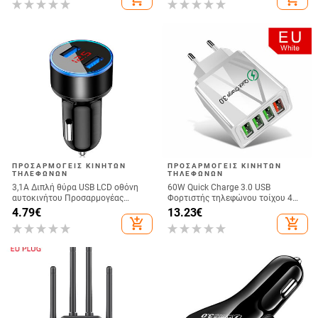
Smartphone
Φορτιστής τηλεφώνου
ΠΡΟΣΑΡΜΟΓΕΊΣ ΚΙΝΗΤΏΝ
ΠΡΟΣΑΡΜΟΓΕΊΣ ΚΙΝΗΤΏΝ
ΤΗΛΕΦΏΝΩΝ
ΤΗΛΕΦΏΝΩΝ
3,1A Διπλή θύρα USB LCD οθόνη
60W Quick Charge 3.0 USB
αυτοκινήτου Προσαρμογέας
Φορτιστής τηλεφώνου τοίχου 4
αυτόματου φορτιστή κινητού
θύρες QC3.0 Προσαρμογέας
4.79
€
13.23
€
τηλεφώνου για Samsung S30 S20
γρήγορης φόρτισης για iPhone X
add_shopping_cart
add_shopping_cart
+ A51 A71 A70 A50 A30 Φορτιστής
Samsung s9 A50 Xiaomi EU US
στο αυτοκίνητο
Charger