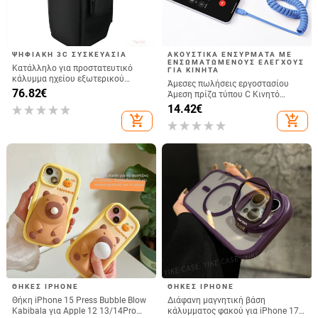
ΨΗΦΙΑΚΉ 3C ΣΥΣΚΕΥΑΣΊΑ
ΑΚΟΥΣΤΙΚΆ ΕΝΣΎΡΜΑΤΑ ΜΕ
ΕΝΣΩΜΑΤΩΜΈΝΟΥΣ ΕΛΈΓΧΟΥΣ
Κατάλληλο για προστατευτικό
ΓΙΑ ΚΙΝΗΤΆ
κάλυμμα ηχείου εξωτερικού
Άμεσες πωλήσεις εργοστασίου
χώρου Jbl Partybox 320, κάλυμμα
76.82
€
Άμεση πρίζα τύπου C Κινητό
σκόνης για θήκη τρόλεϊ Stage 320
τηλέφωνο Douyin Internet Celebrity
14.42
€
Audio
Κινητό τηλέφωνο Ηλεκτρικό
add_shopping_cart
add_shopping_cart
μικρόφωνο Ακουστικά με θύρα C
Ενσύρματο ακουστικό
ΘΉΚΕΣ IPHONE
ΘΉΚΕΣ IPHONE
Θήκη iPhone 15 Press Bubble Blow
Διάφανη μαγνητική βάση
Kabibala για Apple 12 13/14Pro
κάλυμματος φακού για iPhone 17