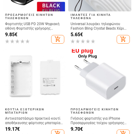
ΠΡΟΣΑΡΜΟΓΕΊΣ ΚΙΝΗΤΏΝ
ΙΜΆΝΤΕΣ ΓΙΑ ΚΙΝΗΤΆ
ΤΗΛΕΦΏΝΩΝ
ΤΗΛΈΦΩΝΑ
Φορτιστής USB PD 20W Ψηφιακή
Universal λουράκι τηλεφώνου
οθόνη Φορτιστής γρήγορης
Fashion Bling Crystal Beads Χέρι
φόρτισης Quick Charge 3.0 για
λουράκι κορδόνι καρπού για
9.85
€
5.65
€
iPhone 14 13 Προσαρμογέας
τηλέφωνα iPhone X Samsung
add_shopping_cart
add_shopping_cart
φόρτισης τηλεφώνου Xiaomi
Camera GoPro Μπρελόκ
Samsung
ΚΟΥΤΙΆ ΕΞΩΤΕΡΙΚΏΝ
ΠΡΟΣΑΡΜΟΓΕΊΣ ΚΙΝΗΤΏΝ
ΜΠΑΤΑΡΙΏΝ
ΤΗΛΕΦΏΝΩΝ
Αντικαταστάσιμο πρακτικό κουτί
Γνήσιος φορτιστής για iPhone
αποθήκευσης φόρτισης μπαταρίας
Προσαρμογέας τοίχου γρήγορης
6 X 18650 με ισχυρό φακό Κουτί
φόρτισης 20W Quick Charge 4.0
19.17
€
9.70
€
Power Bank Αποσπώμενο για
3.0 Για iPhone 14 13 12 11 Pro Max
add_shopping_cart
add_shopping_cart