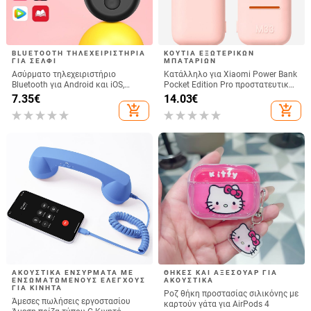
BLUETOOTH ΤΗΛΕΧΕΙΡΙΣΤΉΡΙΑ
ΚΟΥΤΙΆ ΕΞΩΤΕΡΙΚΏΝ
ΓΙΑ ΣΈΛΦΙ
ΜΠΑΤΑΡΙΏΝ
Ασύρματο τηλεχειριστήριο
Κατάλληλο για Xiaomi Power Bank
Bluetooth για Android και iOS,
Pocket Edition Pro προστατευτική
συμβατό με selfies και
θήκη σιλικόνης 33W 10000mA
7.35
€
14.03
€
βιντεοσκόπήσεις, μοντέλο 6-key
αντιολισθητική προστατευτική
add_shopping_cart
add_shopping_cart
tremolo, Vernon, ABS υλικό, βάρος
θήκη για Power Bank
15 g
ΑΚΟΥΣΤΙΚΆ ΕΝΣΎΡΜΑΤΑ ΜΕ
ΘΉΚΕΣ ΚΑΙ ΑΞΕΣΟΥΆΡ ΓΙΑ
ΕΝΣΩΜΑΤΩΜΈΝΟΥΣ ΕΛΈΓΧΟΥΣ
ΑΚΟΥΣΤΙΚΆ
ΓΙΑ ΚΙΝΗΤΆ
Ροζ θήκη προστασίας σιλικόνης με
Άμεσες πωλήσεις εργοστασίου
καρτούν γάτα για AirPods 4