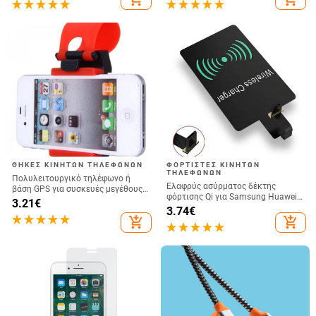
Bluetooth
ΘΉΚΕΣ ΚΙΝΗΤΏΝ ΤΗΛΕΦΏΝΩΝ
ΦΟΡΤΙΣΤΈΣ ΚΙΝΗΤΏΝ
ΤΗΛΕΦΏΝΩΝ
Πολυλειτουργικό τηλέφωνο ή
Ελαφρύς ασύρματος δέκτης
βάση GPS για συσκευές μεγέθους
φόρτισης Qi για Samsung Huawei
έως και 76 mm / 4.8 ίντσες
3.21
€
Xiaomi Universal Micro USB Type C
3.74
€
Fast Wireless Charger Adapter
add_shopping_cart
add_shopping_cart