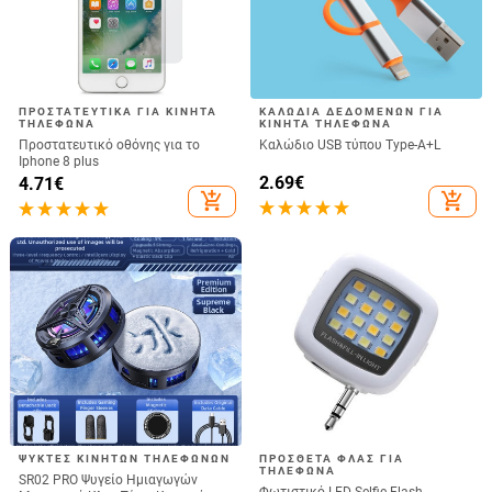
ΠΡΟΣΤΑΤΕΥΤΙΚΆ ΓΙΑ ΚΙΝΗΤΆ
ΚΑΛΏΔΙΑ ΔΕΔΟΜΈΝΩΝ ΓΙΑ
ΤΗΛΈΦΩΝΑ
ΚΙΝΗΤΆ ΤΗΛΈΦΩΝΑ
Προστατευτικό οθόνης για το
Καλώδιο USB τύπου Type-A+L
Iphone 8 plus
2.69
€
4.71
€
add_shopping_cart
add_shopping_cart
ΨΎΚΤΕΣ ΚΙΝΗΤΏΝ ΤΗΛΕΦΏΝΩΝ
ΠΡΌΣΘΕΤΑ ΦΛΑΣ ΓΙΑ
ΤΗΛΈΦΩΝΑ
SR02 PRO Ψυγείο Ημιαγωγών
Φωτιστικό LED Selfie Flash