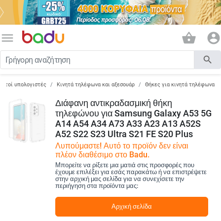
menu
shopping_basket
account_circle
search
ορητοί υπολογιστές
Κινητά τηλέφωνα και αξεσουάρ
Θήκες για κινητά τηλέφωνα
Διάφανη αντικραδασμική θήκη
τηλεφώνου για Samsung Galaxy A53 5G
A14 A54 A34 A73 A33 A23 A13 A52S
A52 S22 S23 Ultra S21 FE S20 Plus
Λυπούμαστε! Αυτό το προϊόν δεν είναι
πλέον διαθέσιμο στο Badu.
Μπορείτε να ρίξετε μια ματιά στις προσφορές που
έχουμε επιλέξει για εσάς παρακάτω ή να επιστρέψετε
στην αρχική μας σελίδα για να συνεχίσετε την
περιήγηση στα προϊόντα μας:
Αρχική σελίδα