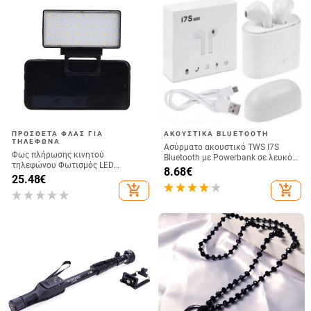
ΠΡΌΣΘΕΤΑ ΦΛΑΣ ΓΙΑ
ΑΚΟΥΣΤΙΚΆ BLUETOOTH
ΤΗΛΈΦΩΝΑ
Ασύρματο ακουστικό TWS I7S
Φως πλήρωσης κινητού
Bluetooth με Powerbank σε λευκό
τηλεφώνου Φωτισμός LED
χρώμα
8.68
€
Ζωντανής μετάδοσης Selfie Φως
25.48
€
Πλήρης Φως Υπολογιστή
add_shopping_cart
add_shopping_cart
Διάσκεψη Βίντεο Φωτισμός
κινητού τηλεφώνου