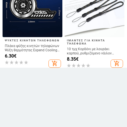
ΨΎΚΤΕΣ ΚΙΝΗΤΏΝ ΤΗΛΕΦΏΝΩΝ
ΙΜΆΝΤΕΣ ΓΙΑ ΚΙΝΗΤΆ
ΤΗΛΈΦΩΝΑ
Πλάκα ψύξης κινητών τηλεφώνων
10 τμχ Κορδόνι με λουράκι
Ψύξη θερμότητας Expend Cooling
καρπού, ρυθμιζόμενο νάιλον
Area for Cooling fans Game Cooler
6.30
€
λουριά καρπού Κορδόνι μπρελόκ
8.35
€
Mobile Phone for
για θήκη κινητού τηλεφώνου,
add_shopping_cart
add_shopping_cart
iPhone/Samsung/Xiaomi
κάμερα, USB, σήμα