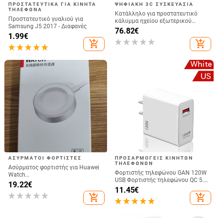
ΠΡΟΣΤΑΤΕΥΤΙΚΆ ΓΙΑ ΚΙΝΗΤΆ
ΨΗΦΙΑΚΉ 3C ΣΥΣΚΕΥΑΣΊΑ
ΤΗΛΈΦΩΝΑ
Κατάλληλο για προστατευτικό
Προστατευτικό γυαλιού για
κάλυμμα ηχείου εξωτερικού
Samsung J5 2017 - Διαφανές
χώρου Jbl Partybox 320, κάλυμμα
76.82
€
1.99
€
σκόνης για θήκη τρόλεϊ Stage 320
add_shopping_cart
add_shopping_cart
Audio
ΑΣΎΡΜΑΤΟΙ ΦΟΡΤΙΣΤΈΣ
ΠΡΟΣΑΡΜΟΓΕΊΣ ΚΙΝΗΤΏΝ
ΤΗΛΕΦΏΝΩΝ
Ασύρματος φορτιστής για Huawei
Φορτιστής τηλεφώνου GAN 120W
Watch
USB Φορτιστής τηλεφώνου QC 5.0
GT6/GT5/Watch5/Watch4/GT4 –
19.22
€
4.0 3.0 Προσαρμογέας γρήγορης
11.45
€
μεταλλικό σώμα, μαγνητική
φόρτισης για iPhone 14 13 12
add_shopping_cart
add_shopping_cart
φόρτιση, QC 3.0 γρήγορη φόρτιση,
Φορτιστής USB της Samsung
έξοδος 5W
Huawei realme