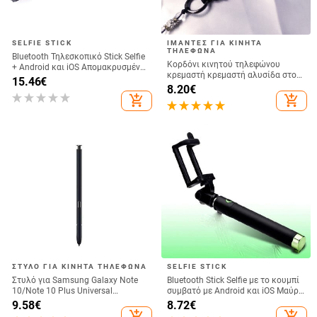
SELFIE STICK
ΙΜΆΝΤΕΣ ΓΙΑ ΚΙΝΗΤΆ
ΤΗΛΈΦΩΝΑ
Bluetooth Τηλεσκοπικό Stick Selfie
Κορδόνι κινητού τηλεφώνου
+ Android και iOS Απομακρυσμένη
κρεμαστή κρεμαστή αλυσίδα στον
Κάμερα - Μαύρο
15.46
€
λαιμό Κρεμαστό κρυστάλλινο
8.20
€
χάντρες χειροποίητο Αντι-χαμένο
add_shopping_cart
add_shopping_cart
σχοινί για iPhone Αποσπώμενο
ΣΤΥΛΌ ΓΙΑ ΚΙΝΗΤΆ ΤΗΛΈΦΩΝΑ
SELFIE STICK
Στυλό για Samsung Galaxy Note
Bluetooth Stick Selfie με το κουμπί
10/Note 10 Plus Universal
συμβατό με Android και iOS Μαύρο
Capacitive Pen Sensitive Screen
/ Πράσινο
9.58
€
8.72
€
Touch Spen Χωρίς συμβατό με
add_shopping_cart
add_shopping_cart