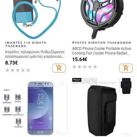
ΙΜΆΝΤΕΣ ΓΙΑ ΚΙΝΗΤΆ
ΨΎΚΤΕΣ ΚΙΝΗΤΏΝ ΤΗΛΕΦΏΝΩΝ
ΤΗΛΈΦΩΝΑ
ABCD Phone Cooler Portable Active
Κορδόνι τηλεφώνου Ρυθμιζόμενος
Cooling Fan Cooler Phone Radiator
αποσπώμενος ιμάντας κορδονιού
for Playing Games
15.64
€
λαιμού για αξεσουάρ κινητών
8.73
€
τηλεφώνων Ιμάντες λαιμού σχοινί
add_shopping_cart
add_shopping_cart
κινητού τηλεφώνου Universal