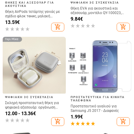
ΘΉΚΕΣ ΚΑΙ ΑΞΕΣΟΥΆΡ ΓΙΑ
ΨΗΦΙΑΚΉ 3C ΣΥΣΚΕΥΑΣΊΑ
ΑΚΟΥΣΤΙΚΆ
Θήκη EVA για ακουστικά και
Θήκη AirPods τετάρτης γενιάς με
αξεσουάρ, μοντέλο QY-100023,
σχέδιο φλοκ тенис, μαλακή
κατασκευή με θερμοπίεση και
9.84
€
σιλικόνη 3D σχεδιασμό, συμβατή
13.59
€
ράψιμο, χωρητικότητα 5,
με AirPods 3 και Pro 2
add_shopping_cart
add_shopping_cart
κατάλληλη για ακουστικά,
καλώδια, φορτιστές και φορητούς
σκληρούς δίσκους
ΨΗΦΙΑΚΉ 3C ΣΥΣΚΕΥΑΣΊΑ
ΠΡΟΣΤΑΤΕΥΤΙΚΆ ΓΙΑ ΚΙΝΗΤΆ
ΤΗΛΈΦΩΝΑ
Σκληρή προστατευτική θήκη για
Προστατευτικό γυαλιού για
ψηφιακά αξεσουάρ: οργάνωση
Samsung J5 2017 - Διαφανές
καλωδίων και φορτιστών, USB
12.00 - 13.36
€
1.99
€
μνήμη και ακουστικά.
add_shopping_cart
add_shopping_cart