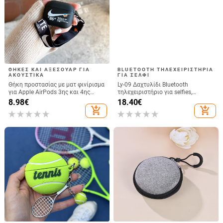
ΘΉΚΕΣ ΚΑΙ ΑΞΕΣΟΥΆΡ ΓΙΑ
BLUETOOTH ΤΗΛΕΧΕΙΡΙΣΤΉΡΙΑ
ΑΚΟΥΣΤΙΚΆ
ΓΙΑ ΣΈΛΦΙ
Θήκη προστασίας με ματ φινίρισμα
Ly-09 Δαχτυλίδι Bluetooth
για Apple AirPods 3ης και 4ης
τηλεχειριστήριο για selfies,
γενιάς
Bluetooth 5.3, ABS, βάρος 10
8.98
€
18.40
€
add_shopping_cart
add_shopping_cart