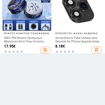
ΨΎΚΤΕΣ ΚΙΝΗΤΏΝ ΤΗΛΕΦΏΝΩΝ
ΠΡΌΣΘΕΤΟΙ ΦΑΚΟΊ ΚΆΜΕΡΑΣ
SR02 PRO Ψυγείο Ημιαγωγών
Αυτοκόλλητο Fake Camera Lens
Μαγνητικό Κλιπ Πίσω Κινητού
Seconds for iPhone Upgrade Screen
Τηλεφώνου Ψυγείο Ζωντανού
Protector for iPhone X / XS Max
17.95
€
8.18
€
Παιχνιδιού Ψηφιακή Οθόνη Άμεση
Αλλαγή σε iPhone 11 pro Max
add_shopping_cart
add_shopping_cart
Προμήθεια Εργοστασίου
ΠΡΌΣΘΕΤΑ ΦΛΑΣ ΓΙΑ
ΘΎΡΕΣ ΥΠΕΡΎΘΡΩΝ