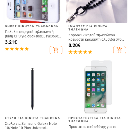
ΘΉΚΕΣ ΚΙΝΗΤΏΝ ΤΗΛΕΦΏΝΩΝ
ΙΜΆΝΤΕΣ ΓΙΑ ΚΙΝΗΤΆ
ΤΗΛΈΦΩΝΑ
Πολυλειτουργικό τηλέφωνο ή
Κορδόνι κινητού τηλεφώνου
βάση GPS για συσκευές μεγέθους
κρεμαστή κρεμαστή αλυσίδα στον
έως και 76 mm / 4.8 ίντσες
3.21
€
λαιμό Κρεμαστό κρυστάλλινο
8.20
€
χάντρες χειροποίητο Αντι-χαμένο
add_shopping_cart
add_shopping_cart
σχοινί για iPhone Αποσπώμενο
ΣΤΥΛΌ ΓΙΑ ΚΙΝΗΤΆ ΤΗΛΈΦΩΝΑ
ΠΡΟΣΤΑΤΕΥΤΙΚΆ ΓΙΑ ΚΙΝΗΤΆ
ΤΗΛΈΦΩΝΑ
Στυλό για Samsung Galaxy Note
Προστατευτικό οθόνης για το
10/Note 10 Plus Universal