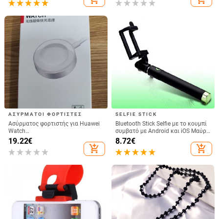
Φορτιστής USB της Samsung
Διάσκεψη Βίντεο Φωτισμός
Huawei realme
κινητού τηλεφώνου
ΑΣΎΡΜΑΤΟΙ ΦΟΡΤΙΣΤΈΣ
SELFIE STICK
Ασύρματος φορτιστής για Huawei
Bluetooth Stick Selfie με το κουμπί
Watch
συμβατό με Android και iOS Μαύρο
GT6/GT5/Watch5/Watch4/GT4 –
/ Πράσινο
19.22
€
8.72
€
μεταλλικό σώμα, μαγνητική
add_shopping_cart
add_shopping_cart
φόρτιση, QC 3.0 γρήγορη φόρτιση,
έξοδος 5W