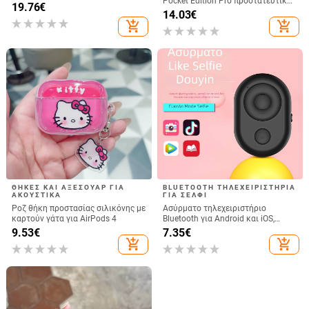
Pocket Edition Pro προστατευτική
EVA, θερμοπιεσμένο EVA με ραφή,
19.76
€
θήκη σιλικόνης 33W 10000mA
14.03
€
αντοχή 10 kg
αντιολισθητική προστατευτική
add_shopping_cart
add_shopping_cart
θήκη για Power Bank
ΘΉΚΕΣ ΚΑΙ ΑΞΕΣΟΥΆΡ ΓΙΑ
BLUETOOTH ΤΗΛΕΧΕΙΡΙΣΤΉΡΙΑ
ΑΚΟΥΣΤΙΚΆ
ΓΙΑ ΣΈΛΦΙ
Ροζ θήκη προστασίας σιλικόνης με
Ασύρματο τηλεχειριστήριο
καρτούν γάτα για AirPods 4
Bluetooth για Android και iOS,
συμβατό με selfies και
9.53
€
7.35
€
βιντεοσκόπήσεις, μοντέλο 6-key
add_shopping_cart
add_shopping_cart
tremolo, Vernon, ABS υλικό, βάρος
15 g