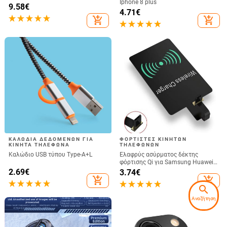
Iphone 8 plus
Capacitive Pen Sensitive Screen
9.58
€
4.71
€
Touch Spen Χωρίς συμβατό με
add_shopping_cart
add_shopping_cart
Bluetooth
ΚΑΛΏΔΙΑ ΔΕΔΟΜΈΝΩΝ ΓΙΑ
ΦΟΡΤΙΣΤΈΣ ΚΙΝΗΤΏΝ
ΚΙΝΗΤΆ ΤΗΛΈΦΩΝΑ
ΤΗΛΕΦΏΝΩΝ
Καλώδιο USB τύπου Type-A+L
Ελαφρύς ασύρματος δέκτης
φόρτισης Qi για Samsung Huawei
Xiaomi Universal Micro USB Type C
2.69
€
3.74
€
Fast Wireless Charger Adapter
add_shopping_cart
add_shopping_cart
search
Αναζήτηση