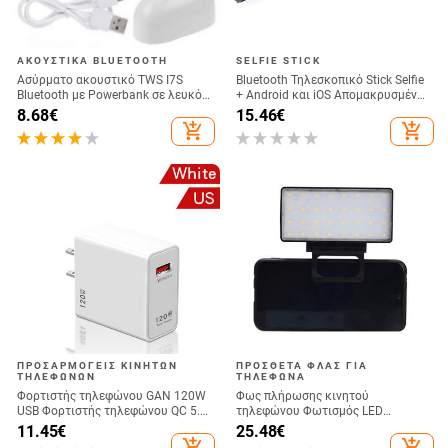
ΑΚΟΥΣΤΙΚΆ BLUETOOTH
SELFIE STICK
Ασύρματο ακουστικό TWS I7S
Bluetooth Τηλεσκοπικό Stick Selfie
Bluetooth με Powerbank σε λευκό
+ Android και iOS Απομακρυσμένη
χρώμα
Κάμερα - Μαύρο
8.68
€
15.46
€
add_shopping_cart
add_shopping_cart
ΠΡΟΣΑΡΜΟΓΕΊΣ ΚΙΝΗΤΏΝ
ΠΡΌΣΘΕΤΑ ΦΛΑΣ ΓΙΑ
ΤΗΛΕΦΏΝΩΝ
ΤΗΛΈΦΩΝΑ
Φορτιστής τηλεφώνου GAN 120W
Φως πλήρωσης κινητού
USB Φορτιστής τηλεφώνου QC 5.0
τηλεφώνου Φωτισμός LED
4.0 3.0 Προσαρμογέας γρήγορης
Ζωντανής μετάδοσης Selfie Φως
11.45
€
25.48
€
φόρτισης για iPhone 14 13 12
Πλήρης Φως Υπολογιστή
add_shopping_cart
add_shopping_cart