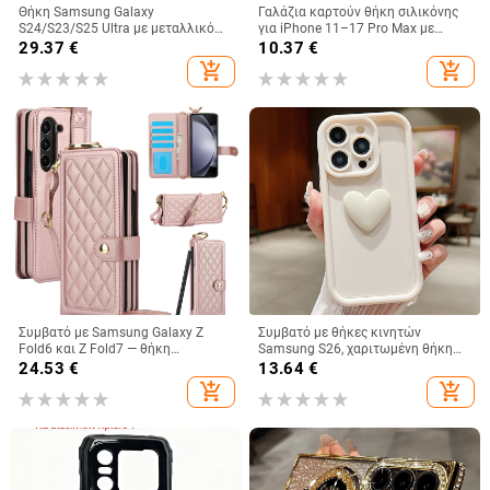
Θήκη Samsung Galaxy
Γαλάζια καρτούν θήκη σιλικόνης
S24/S23/S25 Ultra με μεταλλικό
για iPhone 11–17 Pro Max με
πίσω κάλυμμα, μηχανουργική
καμπύλες άκρες και προστασία
29.37
€
10.37
€
κατεργασία, προσαρμογή, απαγωγή
από πτώσεις
add_shopping_cart
add_shopping_cart
θερμότητας, αντίσταση στις
πτώσεις, αντι-αποτυπώματα
Συμβατό με Samsung Galaxy Z
Συμβατό με θήκες κινητών
Fold6 και Z Fold7 — θήκη
Samsung S26, χαριτωμένη θήκη
τηλεφώνου από δέρμα με υποδοχή
A56, θήκη 3D καρδιά για A32, ματ
24.53
€
13.64
€
για στυλό, αναδιπλούμενη, κομψός
θήκη για A24, θήκη σιλικόνης για
add_shopping_cart
add_shopping_cart
σχεδιασμός, με λουράκι καρπού,
A53, προστατευτικές θήκες για
για γυναίκες
A33, μαλακές