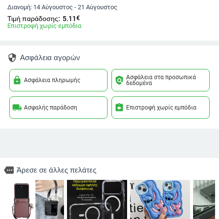
Διανομή:
14 Αύγουστος - 21 Αύγουστος
€
Τιμή παράδοσης:
5.11
Επιστροφή χωρίς εμπόδια
security
Ασφάλεια αγορών
Ασφάλεια στα προσωπικά
lock
policy
Ασφάλεια πληρωμής
δεδομένα
local_shipping
assignment_return
Ασφαλής παράδοση
Επιστροφή χωρίς εμπόδια
more
Άρεσε σε άλλες πελάτες