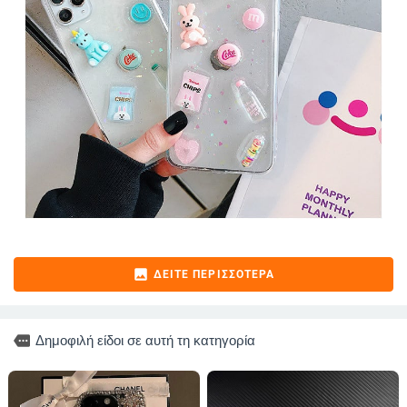
image
ΔΕΊΤΕ ΠΕΡΙΣΣΌΤΕΡΑ
more
Δημοφιλή είδοι σε αυτή τη κατηγορία