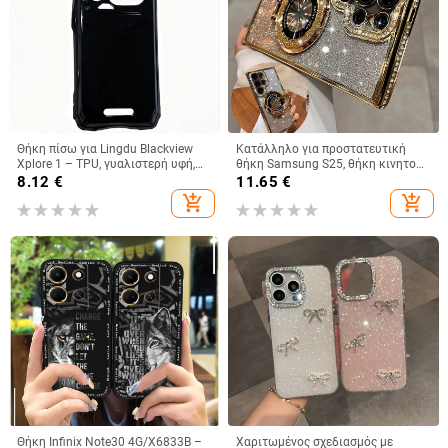
Θήκη πίσω για Lingdu Blackview
Κατάλληλο για προστατευτική
Xplore 1 – TPU, γυαλιστερή υφή,
θήκη Samsung S25, θήκη κινητού
κατασκευή με έγχυση,
τηλεφώνου Edge Drill, S24,
8.12
€
11.65
€
προσαρμοστικό
διαφανής μαγνητική θήκη με
add_shopping_cart
add_shopping_cart
στρας, A56, αντιολισθητική
πούδρα με γκλίτερ
Θήκη Infinix Note30 4G/X6833B –
Χαριτωμένος σχεδιασμός με