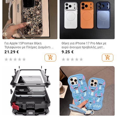
Για Apple 15Promax Θήκη
Θήκη για iPhone 17 Pro Max με
Τηλεφώνου με Πλήρες Διαμάντι 16
ευρύ άνοιγμα προβολής, ματ
Πολυτελής Προστατευτική Θήκη
φινίρισμα και μαγνητική πρόσδεση
21.29
€
9.25
€
Κουνελιού με Στρας 15pro 13
add_shopping_cart
add_shopping_cart
Βραχιόλι 14