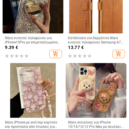
Θήκη κινητού τηλεφώνου για
Κατάλληλο για δερμάτινη θήκη
iPhone15Pro με επιμεταλλωμένη
κινητού τηλεφώνου Samsung A73,
κόλλα και ρετούς, θήκη
θήκη κινητού τηλεφώνου
9.39
€
13.77
€
προστασίας Apple 12 Promax με
A36/A16, προστατευτικό κάλυμμα
add_shopping_cart
add_shopping_cart
πούλιες
A26/A56, αόρατη βάση στήριξης
Θήκη iPhone με γκλίτερ καρτούν
Θήκη σιλικόνης για iPhone
και προστασία από πτώσεις για
15/14/13/12 Pro Max με σκυλάκι