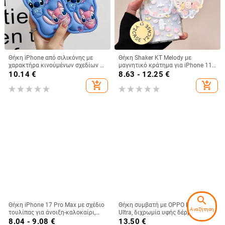
Θήκη iPhone από σιλικόνης με
Θήκη Shaker KT Melody με
χαρακτήρα κινούμένων σχεδίων –
μαγνητικό κράτημα για iPhone 11-
προστασία από πτώσεις, ματ
14 Pro/Max, ακρυλική, ματ
10.14
€
8.63 - 12.25
€
φινίρισμα, συμβατή με iPhone
φινίρισμα, αντοχή σε πτώσεις
add_shopping_cart
add_shopping_cart
11/12/13/14 σειρά (Pro/Max)
search
Θήκη iPhone 17 Pro Max με σχέδιο
Θήκη συμβατή με OPPO Find X9
Αναζήτηση
τουλίπας για άνοιξη-καλοκαίρι,
Ultra, διχρωμία υφής δέρματος και
IMD πολυτελής αίσθηση, 14 μοτίβα
φθορίζουσες γραμμές, GT8Pro
8.04 - 9.08
€
13.50
€