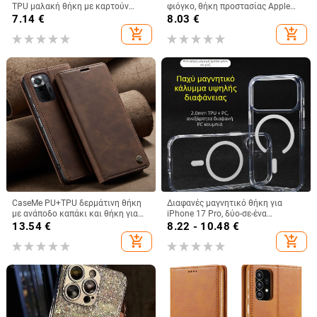
TPU μαλακή θήκη με καρτούν
φιόγκο, θήκη προστασίας Apple
σχέδιο, προσαρμοζόμενη,
iPhone 11–15 Pro Max, πλήρης
7.14
€
8.03
€
προστασία από σκόνη, ανθεκτική
κάλυψη
add_shopping_cart
add_shopping_cart
στις πτώσεις
CaseMe PU+TPU δερμάτινη θήκη
Διαφανές μαγνητικό θήκη για
με ανάποδο καπάκι και θήκη για
iPhone 17 Pro, δύο-σε-ένα
κάρτες για Redmi Note 10 και
προστατευτικό κάλυμμα με
13.54
€
8.22 - 10.48
€
Xiaomi 11 Lite, με βάση και
παχύτερο πλαίσιο και μεγάλο
add_shopping_cart
add_shopping_cart
μαγνητικό κλείσιμο
άνοιγμα