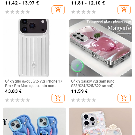
iPhone 16 Pro Max, 15, 14 Pro, 13
με φιόγκο, πλήρης προστασία
11.42 - 13.97
€
11.81 - 12.10
€
Plus, 12, 11, 7/8 Plus, XS/XR
add_shopping_cart
add_shopping_cart
Θήκη από αλουμίνιο για iPhone 17
Θήκη Galaxy για Samsung
Pro / Pro Max, προστασία από
S23/S24/S25/S22 σε ροζ
πτώσεις, μαγνητικό κλείσιμο,
παγωμένο κρύσταλλο με πλήρη
43.83
€
11.59
€
κατασκευή με έγχυση, δυνατότητα
κάλυψη και μεταλλικό φινίρισμα
add_shopping_cart
add_shopping_cart
προσαρμογής