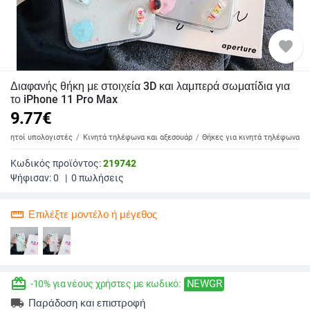
favorite
Διαφανής θήκη με στοιχεία 3D και λαμπερά σωματίδια για
το iPhone 11 Pro Max
9.77
€
 φορητοί υπολογιστές
Κινητά τηλέφωνα και αξεσουάρ
Θήκες για κινητά τηλέφωνα
Κωδικός προϊόντος:
219742
Ψήφισαν:
0
|
0
πωλήσεις
straighten
Επιλέξτε μοντέλο ή μέγεθος
redeem
NEWGR
-10% για νέους χρήστες με κωδικό:
local_shipping
Παράδοση και επιστροφή