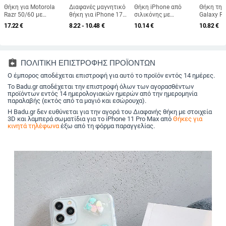
Θήκη για Motorola
Διαφανές μαγνητικό
Θήκη iPhone από
Θήκη τη
Razr 50/60 με
θήκη για iPhone 17
σιλικόνης με
Galaxy Fo
αναδιπλούμενο
Pro, δύο-σε-ένα
χαρακτήρα
ματ σκλη
17.22
€
8.22 - 10.48
€
10.14
€
10.82
€
βραχιόλι σε μοτίβο
προστατευτικό
κινούμένων σχεδίων
PC με αί
κροκοδειλικού
κάλυμμα με παχύτερο
– προστασία από
δέρματος
δέρματος
πλαίσιο και μεγάλο
πτώσεις, ματ
από πτώσ
άνοιγμα
φινίρισμα, συμβατή με
δακτυλικ
iPhone 11/12/13/14
αποτυπώ
assignment_return
ΠΟΛΙΤΙΚΗ ΕΠΙΣΤΡΟΦΗΣ ΠΡΟΪΟΝΤΩΝ
σειρά (Pro/Max)
Ο έμπορος αποδέχεται επιστροφή για αυτό το προϊόν εντός 14 ημέρες.
Το Badu.gr αποδέχεται την επιστροφή όλων των αγορασθέντων
προϊόντων εντός 14 ημερολογιακών ημερών από την ημερομηνία
παραλαβής (εκτός από τα μαγιό και εσώρουχα).
Η Badu.gr δεν ευθύνεται για την αγορά του Διαφανής θήκη με στοιχεία
3D και λαμπερά σωματίδια για το iPhone 11 Pro Max από
Θήκες για
κινητά τηλέφωνα
έξω από τη φόρμα παραγγελίας.