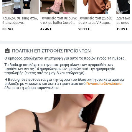
Κάμιζολ σε sling στιλ,
Γυναικείο τοπ σε punk
Γυναικείο τοπ χωρίς
Δαντελέν
διαπνεόμενο
στιλ με halter λαιμό
μανίκια με V-λαιμό
με αποσ
ακρυλικό νήμα,
και δαντελωτή
και ρυθμιζόμενες
επένδυση
33.74
€
47.46
€
20.11
€
19.39
€
μικροελαστικό, κοντό
επένδυση, στενή
λεπτές τιράντες,
ντεκολτέ
τοπ για ενήλικες
γραμμή, κατάλληλο
άνετη γραμμή,
γυναίκες
για καθημερινή πόλη,
πολυεστερικό σατέν
μη αποσπώμενες
ύφασμα, κανονική
ιμάνες
έκδοση, Άνοιξη 2025
assignment_return
ΠΟΛΙΤΙΚΗ ΕΠΙΣΤΡΟΦΗΣ ΠΡΟΪΟΝΤΩΝ
Ο έμπορος αποδέχεται επιστροφή για αυτό το προϊόν εντός 14 ημέρες.
Το Badu.gr αποδέχεται την επιστροφή όλων των αγορασθέντων
προϊόντων εντός 14 ημερολογιακών ημερών από την ημερομηνία
παραλαβής (εκτός από τα μαγιό και εσώρουχα).
Η Badu.gr δεν ευθύνεται για την αγορά του Ελαστική γυναικεία αμάνικι
μπλούζα με ντεκολτέ και λεπτά τιραντάκια από
Γυναικεία Φανελάκια
έξω από τη φόρμα παραγγελίας.