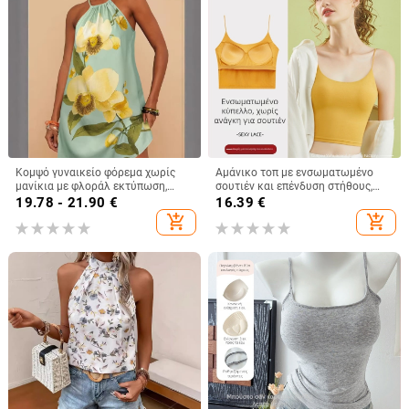
Κομψό γυναικείο φόρεμα χωρίς
Αμάνικο τοπ με ενσωματωμένο
μανίκια με φλοράλ εκτύπωση,
σουτιέν και επένδυση στήθους,
λεπτές τιράντες και λεπτομέρεια
βαμβακερό, κοντό μήκος, τιράντες
19.78 - 21.90
€
16.39
€
δέσιμου, μίνι μήκος, γραμμή Α,
μη αποσπώμενες
add_shopping_cart
add_shopping_cart
casual