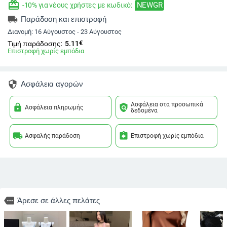
redeem
NEWGR
-10% για νέους χρήστες με κωδικό:
local_shipping
Παράδοση και επιστροφή
Διανομή:
16 Αύγουστος - 23 Αύγουστος
€
Τιμή παράδοσης:
5.11
Επιστροφή χωρίς εμπόδια
security
Ασφάλεια αγορών
Ασφάλεια στα προσωπικά
lock
policy
Ασφάλεια πληρωμής
δεδομένα
local_shipping
assignment_return
Ασφαλής παράδοση
Επιστροφή χωρίς εμπόδια
more
Άρεσε σε άλλες πελάτες