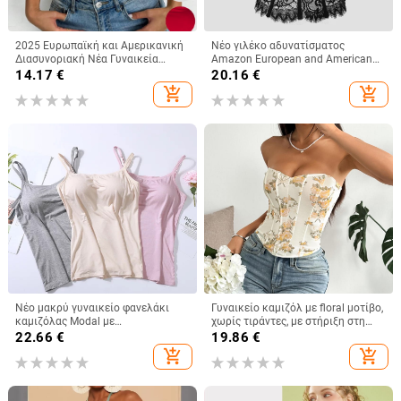
2025 Ευρωπαϊκή και Αμερικανική
Νέο γιλέκο αδυνατίσματος
Διασυνοριακή Νέα Γυναικεία
Amazon European and American
Αμάνικη Μπλούζα με Τετράγωνο
Street Spice Girl Lace Eyelashes
14.17
€
20.16
€
Γιακά και Casual Basic Crop Top
Fish Bone Slim-fit Backless
add_shopping_cart
add_shopping_cart
Γυναικείο 9018
Νέο μακρύ γυναικείο φανελάκι
Γυναικείο καμιζόλ με floral μοτίβο,
καμιζόλας Modal με
χωρίς τιράντες, με στήριξη στη
ενσωματωμένο τοπ και λάστιχο
μέση, ultra-short μήκος,
22.66
€
19.86
€
στο σπίτι, εσώρουχο χωρίς
πολυεστερικό ύφασμα
add_shopping_cart
add_shopping_cart
σουτιέν