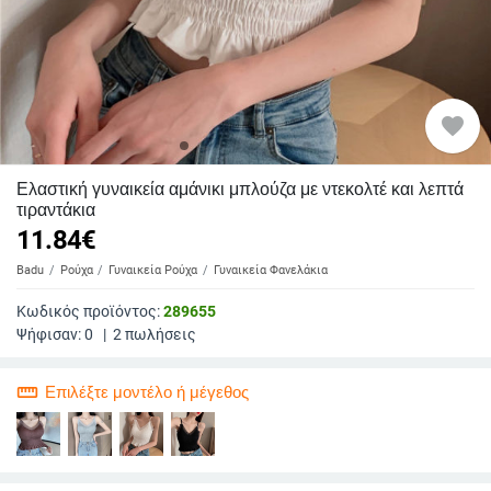
favorite
Ελαστική γυναικεία αμάνικι μπλούζα με ντεκολτέ και λεπτά
τιραντάκια
11.84
€
Badu
Ρούχα
Γυναικεία Ρούχα
Γυναικεία Φανελάκια
Κωδικός προϊόντος:
289655
Ψήφισαν:
0
|
2
πωλήσεις
straighten
Επιλέξτε μοντέλο ή μέγεθος