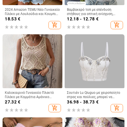
2024 Amazon TEMU Νέο Γυναικείο
Βαμβακερό τοπ με επένδυση
Γιλέκο με Λουλούδια και Κουμπιά,
στήθους για οπτική ενίσχυση,
Εορταστικό Στυλ, Άνετο Μπλούζα,
γυναικείο τοπ με τιράντες,
18.53
€
12.18 - 12.78
€
Μόδα για Γυναίκες
καλοκαίρι, κορεατικό στυλ
add_shopping_cart
add_shopping_cart
Καλοκαιρινό Γυναικείο Πλεκτό
Σουτιέν Lu Qiuguo με χειροποίητο
Γιλέκο με Κομμάτια Αμάνικο
στρας και πούλιες, μπορεί να
Καλοκαιρινό Μποέμικο Τοπ με
φορεθεί και έξω, σε καθαρό
27.32
€
36.98 - 38.73
€
Χαμηλή Λαιμόκοψη
χρώμα, μικρό γυναικείο φανελάκι
add_shopping_cart
add_shopping_cart
Db1750