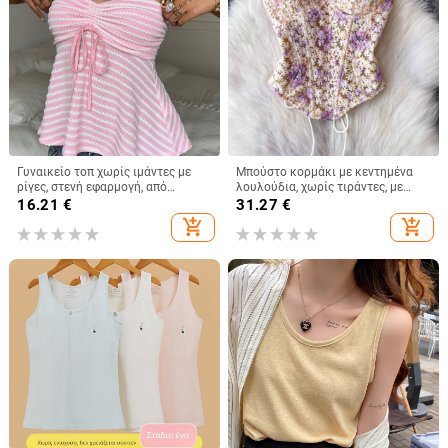
Γυναικείο τοπ χωρίς ιμάντες με
Μπούστο κορμάκι με κεντημένα
ρίγες, στενή εφαρμογή, από
λουλούδια, χωρίς τιράντες, με
πολυεστέρα-ελαστάνη, κοντό
οστά, κοντό μήκος, θηλυκή
16.21
€
31.27
€
μήκος
στήριξη, βαμβακομίγμα
add_shopping_cart
add_shopping_cart