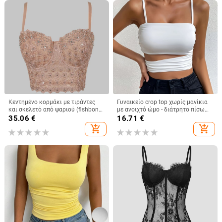
Κεντημένο κορμάκι με τιράντες
Γυναικείο crop top χωρίς μανίκια
και σκελετό από ψαριού (fishbone),
με ανοιχτό ώμο - διάτρητο πίσω
βέστ με διαμαντιών διακόσμηση,
σχέδιο, άνετη γραμμή, κοντό
35.06
€
16.71
€
φλοράλ μοτίβο, στενή γραμμή,
μήκος, μίξη πολυεστέρα-ελαστάν
add_shopping_cart
add_shopping_cart
υπερ-κοντό μήκος ≤40 εκ,
πολυεστέρας