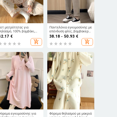
Σετ μητρότητας για
Παντελόνια εγκυμοσύνης με
θηλάσμό, 100% βαμβάκι,
επένδυση φλίς, βαμβακερό
μακρυμάνικο, άνοιγμα
ύφασμα, φαρδιά γραμμή,
42.17
€
38.18 - 50.93
€
θηλασμού, Άνοιξη 2023
υποστήριξη κοιλιάς,
add_shopping_cart
add_shopping_cart
φθινόπωρο-χειμώνας 2024
Φόρεμα εγκυμοσύνης για
Φόρεμα θηλασμού με μακριά