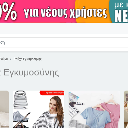
Ρούχα
Ρούχα Εγκυμοσήνης
 Εγκυμοσύνης