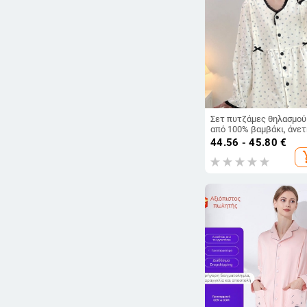
Σετ πυτζάμες θηλασμού
από 100% βαμβάκι, άνε
γραμμής για μετά τον
44.56 - 45.80
€
τοκετό, με άνοιγμα
add_s
θηλασμού, άνοιξη-καλοκ