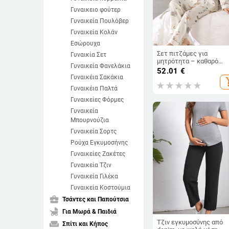
Γυναικειο φούτερ
Γυναικεία Πουλόβερ
Γυναικεία Κολάν
Εσώρουχα
Σετ πιτζάμες για
Γυναικία Σετ
μητρότητα – καθαρό
Γυναικεία Φανελάκια
βαμβάκι, αντιβακτηριακ
52.01
€
με μαξιλαράκι στήθους;
Γυναικέια Σακάκια
add_s
μακριά μανίκια, παντελό
Γυναικέια Παλτά
πυκνότητα υφάσματος
181–200 g/m²; κατάλλη
Γυναικείες Φόρμες
για καλοκαίρι, άνοιξη,
Γυναικεία
φθινόπωρο
Μπουρνούζια
Γυναικεία Σορτς
Ρούχα Εγκυμοσήνης
Γυναικείες Ζακέτες
Γυναικεία Τζιν
Γυναικεία Γιλέκα
Γυναικεία Κοστούμια
business_center
Τσάντες και Παπούτσια
child_friendly
Για Μωρά & Παιδιά
Τζιν εγκυμοσύνης από
weekend
Σπίτι και Κήπος