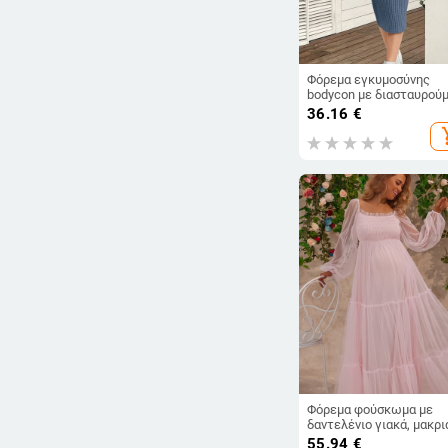
Φόρεμα εγκυμοσύνης
bodycon με διασταυρού
μέση, μακριά μανίκια,
36.16
€
στρογγυλό λαιμό,
add_s
πολυεστέρας, μακρύ
φόρεμα
Φόρεμα φούσκωμα με
δαντελένιο γιακά, μακρι
μανίκια φανάκι, μακρύ
55.94
€