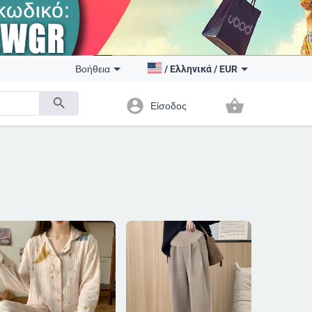
Βοήθεια
/
Ελληνικά
/
EUR
search
account_circle
shopping_basket
Είσοδος