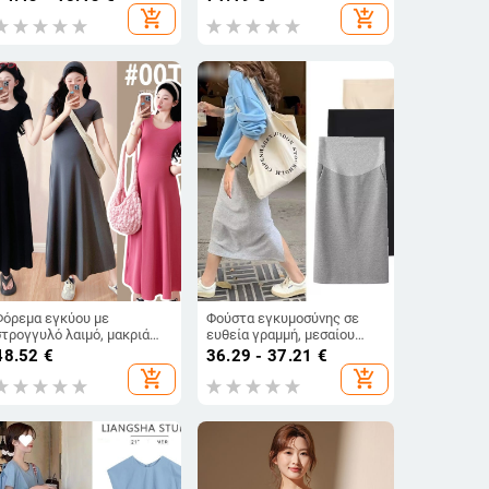
μακριά φόρεμα,
add_shopping_cart
add_shopping_cart
πολυεστερικό ύφασμα,
χειμώνας 2026
Φόρεμα εγκύου με
Φούστα εγκυμοσύνης σε
στρογγυλό λαιμό, μακριά
ευθεία γραμμή, μεσαίου
μανίκια, γραμμή Α, ύφασμα
μήκους, βαμβακερή,
48.52
€
36.29 - 37.21
€
πολυεστερ-βαμβάκι
μονόχρωμη, για άνοιξη και
add_shopping_cart
add_shopping_cart
φθινόπωρο.