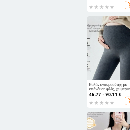
μήκος, πολυεστέρας 95
add_s
Κολάν εγκυμοσύνης με
επένδυση φλίς, χειμεριν
ζεστασιά, στενή γραμμή,
46.77 - 90.11
€
μεσαία μέση, ύφασμα
add_s
βισκόζη-πολυεστέρας