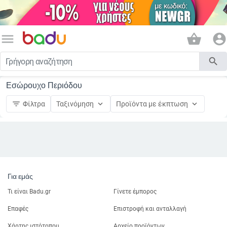
menu
shopping_basket
account_circle
search
Εσώρουχο Περιόδου
filter_list
keyboard_arrow_down
keyboard_arrow_down
Φίλτρα
Ταξινόμηση
Προϊόντα με έκπτωση
Για εμάς
Τι είναι Badu.gr
Γίνετε έμπορος
Επαφές
Επιστροφή και ανταλλαγή
Χάρτης ιστότοπου
Αρχείο προϊόντων