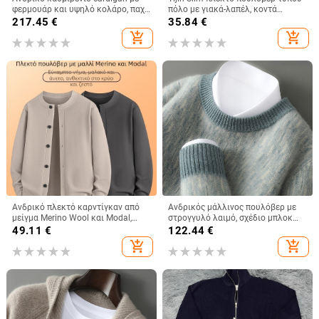
φερμουάρ και υψηλό κολάρο, παχύ
πόλο με γιακά-λαπέλ, κοντά
πλεκτό πουλόβερ
μανίκια, ριγέ, πολυεστερική μίξη
217.45
€
35.84
€
70%
add_shopping_cart
add_shopping_cart
Ανδρικό πλεκτό καρντίγκαν από
Ανδρικός μάλλινος πουλόβερ με
μείγμα Merino Wool και Modal,
στρογγυλό λαιμό, σχέδιο μπλοκ
χαλαρή γραμμή, στρογγυλός
Τζακάρντ, διπλό-στρώσης πλέξη,
49.11
€
122.44
€
λαιμός, μακριά μανίκια
100% μαλλί, εφαρμοστό
add_shopping_cart
add_shopping_cart