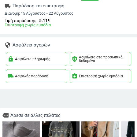
local_shipping
Παράδοση και επιστροφή
Διανομή:
15 Αύγουστος - 22 Αύγουστος
€
Τιμή παράδοσης:
5.11
Επιστροφή χωρίς εμπόδια
security
Ασφάλεια αγορών
Ασφάλεια στα προσωπικά
lock
policy
Ασφάλεια πληρωμής
δεδομένα
local_shipping
assignment_return
Ασφαλής παράδοση
Επιστροφή χωρίς εμπόδια
more
Άρεσε σε άλλες πελάτες