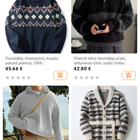
Πουλόβερ, στρογγυλός λαιμός,
Πλεκτό πόλο πουλόβερ, ρίγες,
μακριά μανίκια, 100%
ιαπωνικού στυλ, γιακά τύπου
πολυεστέρας, εφαρμοστό
λαπέλ, φαρδιά γραμμή
45.66
€
42.80
€
add_shopping_cart
add_shopping_cart