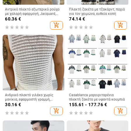
Αντρικό πλεκτό εξωτερικό ρούχο
Πλεκτή ζακέτα με τζακάρντ, παχιά
με χαλαρή εφαρμογή, Jacquard,
για τον χειμώνα, ευθεία κοπή
κολάρο Turn-Down, 100% νάιλον
60.36
€
74.14
€
add_shopping_cart
add_shopping_cart
Ανδρικό πλεκτό γιλέκο χωρίς
Casablanca μαργιριταρένια
μανίκια, εφαρμοστή γραμμή,
πλεκτή ζακέτα με υφαντά κουμπιά
στρογγυλός λαιμός, λεπτή πλέξη
30.16
€
155.61 - 177.76
€
με διάτρητο μοτίβο λουλουδιών,
add_shopping_cart
add_shopping_cart
μαλλί 91–95%