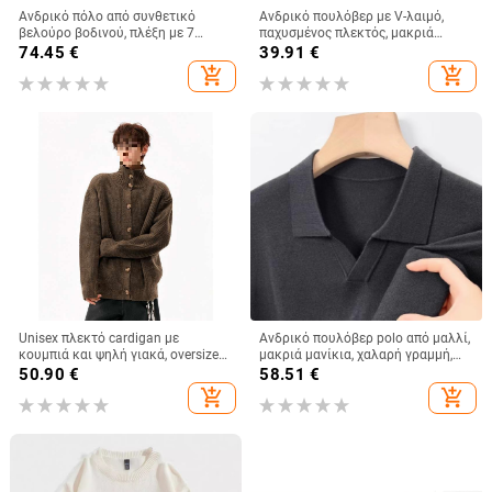
Ανδρικό πόλο από συνθετικό
Ανδρικό πουλόβερ με V-λαιμό,
βελούρο βοδινού, πλέξη με 7
παχυσμένος πλεκτός, μακριά
βελόνες, απαλό στην αφή και
μανίκια, καρό μοτίβο
74.45
€
39.91
€
ζεστό, αμερικάνικου στυλ,
add_shopping_cart
add_shopping_cart
φθινόπωρο 2025, απλό casual
πλεκτό.
Unisex πλεκτό cardigan με
Ανδρικό πουλόβερ polo από μαλλί,
κουμπιά και ψηλή γιακά, oversized
μακριά μανίκια, χαλαρή γραμμή,
με κουκούλα, Harajuku στυλ,
γύριστος γιακάς, φθινοπωρινό-
50.90
€
58.51
€
Jacquard βελουτέ πλέξη
χειμερινό
add_shopping_cart
add_shopping_cart