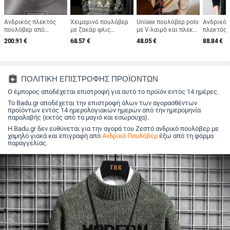
Ανδρικός πλεκτός
Χειμερινό πουλόβερ
Unisex πουλόβερ polo
Ανδρικός
πουλόβερ από
με ζακάρ φλις
με V-λαιμό και πλεκτό
πλεκτός 
κασμίρι με στρογγυλή
εσωτερικά, ανδρικό
γιλέκο σε στυλ
από Mink 
200.91
€
68.57
€
48.05
€
88.84
€
λαιμόκοψη, ελεύθερη
χαλαρό κόψιμο, plus
παλαιού χρήματος,
πλέξη, μ
γραμμή, μονόχρωμο,
size, στρογγυλή
εμφάνιση δύο
γιακά
επαγγελματικό-
λαιμόκοψη
κομματιών για άνδρες
καθημερινό στυλ,
και γυναίκες
φθινοπωρινή-
assignment_return
ΠΟΛΙΤΙΚΗ ΕΠΙΣΤΡΟΦΗΣ ΠΡΟΪΟΝΤΩΝ
χειμερινή συλλογή
2025
Ο έμπορος αποδέχεται επιστροφή για αυτό το προϊόν εντός 14 ημέρες.
Το Badu.gr αποδέχεται την επιστροφή όλων των αγορασθέντων
προϊόντων εντός 14 ημερολογιακών ημερών από την ημερομηνία
παραλαβής (εκτός από τα μαγιό και εσώρουχα).
Η Badu.gr δεν ευθύνεται για την αγορά του Ζεστό ανδρικό πουλόβερ με
χαμηλό γιακά και επιγραφή από
Ανδρικά Πουλόβερ
έξω από τη φόρμα
παραγγελίας.