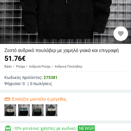
favorite
Ζεστό ανδρικό πουλόβερ με χαμηλό γιακά και επιγραφή
51.76
€
Badu
Ρούχα
Ανδρικά Ρούχα
Ανδρικά Πουλόβερ
Κωδικός προϊόντος:
275381
Ψήφισαν:
0
|
0
πωλήσεις
straighten
Επιλέξτε μοντέλο ή μέγεθος
redeem
NEWGR
-10% για νέους χρήστες με κωδικό: