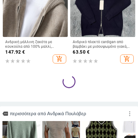
Ανδρική μάλλινη ζακέτα με
Ανδρικό πλεκτό cardigan από
κουκούλα από 100% μαλλί,
βαμβάκι με μισουψωμένο γιακά,
ελαφρώς φαρδιά γραμμή, jacquard
μακριά μανίκια, χαλαρή γραμμή,
147.92
€
63.50
€
πλέξη, παχύ ύφασμα
ριμπέ τελείωμα
add_shopping_cart
add_shopping_cart
Ανδρικό φθινοπωρινό κασμιρένο
Ανδρικός πουλόβερ με φερμουάρ,
γιλέκο-καρντάγκαν, στενή γραμμή,
άνετη γραμμή, μακριά μανίκια,