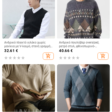
Ανδρικό πλεκτό γιλέκο χωρίς
Ανδρικό πουλόβερ oversized,
μανίκια με V-λαιμό, στενή γραμμή,
ρετρό στυλ, φθινοπωρινό-
100% βαμβάκι, φθινόπωρο
χειμερινό, ιαπωνικό εθνοστυλ,
32.61
€
40.66
€
καθημερινό πλεκτό
add_shopping_cart
add_shopping_cart