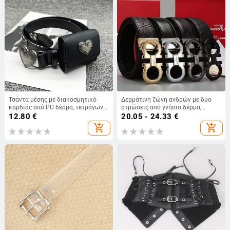
Τσάντα μέσης με διακοσμητικό
Δερμάτινη ζώνη ανδρών με δύο
καρδιάς από PU δέρμα, τετράγωνη
στρώσεις από γνήσιο δέρμα,
αγκράφα από κράμα, κλείσιμο με
αγκράφα σε σχήμα 8, ομαλό
12.80
€
20.05 - 24.33
€
snap κουμπί, πλάτος 2–4 εκ., IG
κλείσιμο, πλάτος 2–4 εκ, στυλ
add_shopping_cart
add_shopping_cart
στυλ
επιχειρηματικό-κομψό