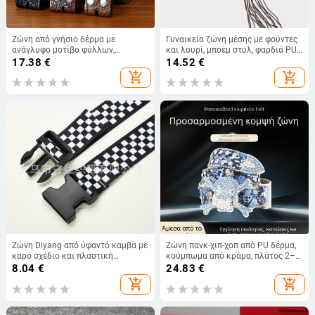
Ζώνη από γνήσιο δέρμα με
Γυναικεία ζώνη μέσης με φούντες
ανάγλυφο μοτίβο φύλλων,
και λουρί, μποέμ στυλ, φαρδιά PU
κούμπωμα με snap, πλάτος 2–4 εκ,
δερμάτινη ζώνη χωρίς αγκράφα
17.38
€
14.52
€
κανονικό μέγεθος, προέλευση Yiwu
για τζιν
add_shopping_cart
add_shopping_cart
Ζώνη Diyang από ύφαντό καμβά με
Ζώνη πανκ-χιπ-χοπ από PU δέρμα,
καρό σχέδιο και πλαστική
κούμπωμα από κράμα, πλάτος 2–4
αγκράφα
εκ, στυλ πανκ/Inst, καυτή
8.04
€
24.83
€
διάτρηση.
add_shopping_cart
add_shopping_cart