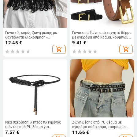
Γυναικές ευρύς ζωνή μέσης με
Γυναικεία ζώνη από τεχνητό δέρμα
δαντελωτή διακόσμηση -
με αγκράφα από κράμα, κούμπωμα
υφασμάτινο, κατάλληλη για
με καρφί, πλάτος 2–4 εκ.,
12.45
€
9.41
€
φορέματα, κομψή και ευέλικτη,
ηλεκτροπλατιωμένο φινίρισμα
add_shopping_cart
add_shopping_cart
καλοκαίρι 2022
Νέα σχεδίαση: λεπτός πλεγμένος
Ζώνη μέσης από PU δέρμα με
ιμάντας από PU δέρμα για
αγκράφα από κράμα, κούμπωμα
φορέματα και πουλόβερ,
snap, διακοσμητικός διπλός
7.57
€
11.66
€
διακοσμητικό, ρυθμιζόμενο μήκος
βρόχος, μοντέλο 1655, φθινόπωρο