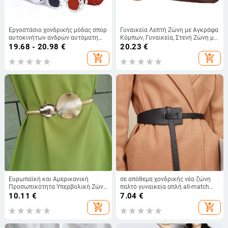
Εργοστάσιο χονδρικής μόδας σπορ
Γυναικεία Λεπτή Ζώνη με Αγκράφα
αυτοκινήτων ανδρών αυτόματη
Κόμπων, Γυναικεία, Στενή Ζώνη με
δερμάτινη ζώνη δύο στρώσεων
Καλύμματα Μέσης, Μοντέρνα,
19.68 - 20.98
€
20.23
€
δέρμα αγελάδας εξωτερικό
Μακριά Ζώνη από Δέρμα Βοδιού
add_shopping_cart
add_shopping_cart
εμπόριο διασυνοριακή τρίχα
με Χρυσή Αγκράφα
Ευρωπαϊκή και Αμερικανική
σε απόθεμα χονδρικής νέα ζώνη
Προσωπικότητα Υπερβολική Ζώνη
παλτό γυναικεία απλή all-match
Δαχτυλιδιού Ελαστική Ελαστική
ζώνη με κόμπους αδυνατίσματος
10.11
€
7.04
€
Μεταλλική Διακόσμηση Αξεσουάρ
μέσης ρετρό trendy κάλυμμα μέσης
add_shopping_cart
add_shopping_cart
Φούστας Φόρεμα Αλυσίδα Μέσης
Γυναικεία Πρόστιμο