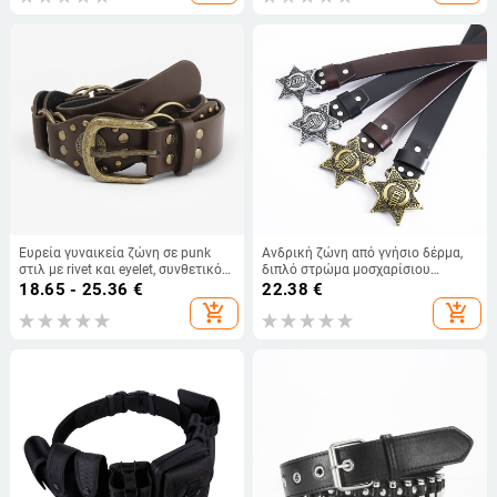
Ευρεία γυναικεία ζώνη σε punk
Ανδρική ζώνη από γνήσιο δέρμα,
στιλ με rivet και eyelet, συνθετικό
διπλό στρώμα μοσχαρίσιου
δέρμα, μεταλλική αγκράφα από
δέρματος, αγκράφα σε στυλ
18.65 - 25.36
€
22.38
€
κράμα, κούμπωμα με pin, πλάτος
σερίφη από χυτό μέταλλο, πλάτος
add_shopping_cart
add_shopping_cart
2–4 cm
2–4 εκ.