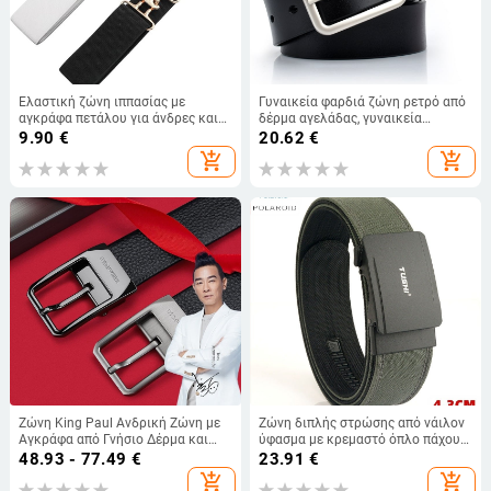
Ελαστική ζώνη ιππασίας με
Γυναικεία φαρδιά ζώνη ρετρό από
αγκράφα πετάλου για άνδρες και
δέρμα αγελάδας, γυναικεία
γυναίκες, απευθείας από το
δερμάτινη ζώνη Joker απλή,
9.90
€
20.62
€
εργοστάσιο
εργοστασιακή άμεση δικτύωση,
add_shopping_cart
add_shopping_cart
εκρήξεις
Ζώνη King Paul Ανδρική Ζώνη με
Ζώνη διπλής στρώσης από νάιλον
Αγκράφα από Γνήσιο Δέρμα και
ύφασμα με κρεμαστό όπλο πάχους
Πινέλο, Επαγγελματική, Casual
4,3, ευέλικτη, καθημερινή,
48.93 - 77.49
€
23.91
€
Ανδρική, Μοντέρνα, Νεανική Ζώνη
εξωτερική ζώνη παντελονιών,
add_shopping_cart
add_shopping_cart
από Δέρμα Βοδιού Πρώτης
τακτική, αυτόματη, αγκράφα,