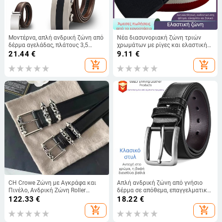
Μοντέρνα, απλή ανδρική ζώνη από
Νέα διασυνοριακή ζώνη τριών
δέρμα αγελάδας, πλάτους 3,5
χρωμάτων με ρίγες και ελαστική
εκατοστών, νέα ανδρική ζώνη με
αγκράφα, μαλακή ζώνη γρήγορης
21.44
€
9.11
€
αυτόματη αγκράφα, με
διέλευσης με ασφάλεια
add_shopping_cart
add_shopping_cart
εργοστασιακή άμεση ζώνη
CH Crowe Ζώνη με Αγκράφα και
Απλή ανδρική ζώνη από γνήσιο
Πινέλο, Ανδρική Ζώνη Roller
δέρμα σε απόθεμα, επαγγελματική,
Hollow Evergreen Vine, Γυναικεία
ευέλικτη, αγκράφα με καρφίτσα, σε
122.33
€
18.22
€
Ζώνη με Αστέρι, Ίδιο Στυλ, Vintage
casual στυλ, τζιν, ζώνη μέσης
add_shopping_cart
add_shopping_cart
Ζώνη
ηλικίας για νέους άνδρες