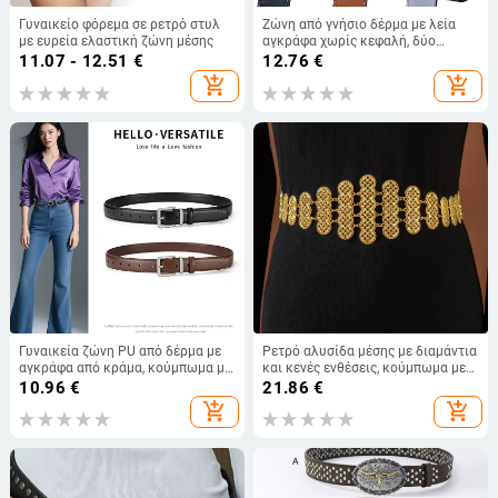
Γυναικείο φόρεμα σε ρετρό στυλ
Ζώνη από γνήσιο δέρμα με λεία
με ευρεία ελαστική ζώνη μέσης
αγκράφα χωρίς κεφαλή, δύο
στρώσεις βοοειδούς δέρματος, σε
11.07 - 12.51
€
12.76
€
στυλ H με σκουρόχρωμες γραμμές
add_shopping_cart
add_shopping_cart
Γυναικεία ζώνη PU από δέρμα με
Ρετρό αλυσίδα μέσης με διαμάντια
αγκράφα από κράμα, κούμπωμα με
και κενές ενθέσεις, κούμπωμα με
αγκράφα, στυλ ρετρό-λογοτεχνικό,
αγκράφα, πλάτος 2-4 εκ, μέταλλο
10.96
€
21.86
€
επίχρισμα patent leather και
add_shopping_cart
add_shopping_cart
ηλεκτροπλατίωση, Κωδικός
8058N317, Προέλευση Ουενζού