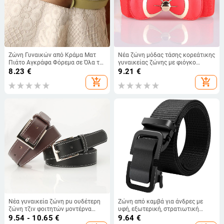
Ζώνη Γυναικών από Κράμα Ματ
Νέα ζώνη μόδας τάσης κορεάτικης
Πιάτο Αγκράφα Φόρεμα σε Όλα τα
γυναικείας ζώνης με φιόγκο
Αγκράφα Διακοσμητική Ζώνη για
ελαστική ζώνη μέσης
8.23
€
9.21
€
Κορίτσια Τζιν Ζώνη Λεία Αγκράφα
εργοστασιακή ζώνη χονδρικής
add_shopping_cart
add_shopping_cart
Εργοστάσιο
Νέα γυναικεία ζώνη pu ουδέτερη
Ζώνη από καμβά για άνδρες με
ζώνη τζιν φοιτητών μοντέρνα
υφή, εξωτερική, στρατιωτική
ρούχα all-match διακοσμητική
εκπαίδευση, casual, παντελόνι για
9.54 - 10.65
€
9.64
€