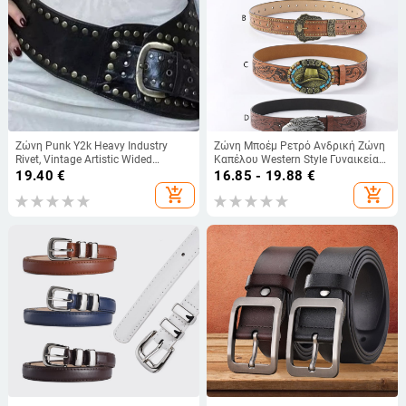
Ζώνη Punk Y2k Heavy Industry
Ζώνη Μποέμ Ρετρό Ανδρική Ζώνη
Rivet, Vintage Artistic Wided
Καπέλου Western Style Γυναικεία
Decorative, Γυναικεία Ζώνη
Ζώνη Καπέλου Design Sense
19.40
€
16.85 - 19.88
€
Western Spice Girdle
Μεταλλική Αγκράφα Denim Pu
add_shopping_cart
add_shopping_cart