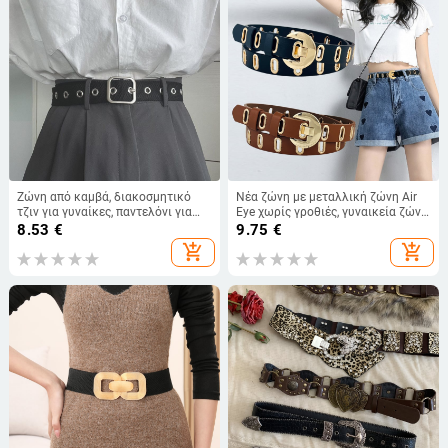
Ζώνη από καμβά, διακοσμητικό
Νέα ζώνη με μεταλλική ζώνη Air
τζιν για γυναίκες, παντελόνι για
Eye χωρίς γροθιές, γυναικεία ζώνη
άνδρες, στρατιωτική εκπαίδευση,
κορεατικής έκδοσης, ευέλικτη
8.53
€
9.75
€
νέα ζώνη μόδας από καμβά για
μοντέρνα κοίλη διακοσμητική
add_shopping_cart
add_shopping_cart
άνδρες
ζώνη χονδρικής