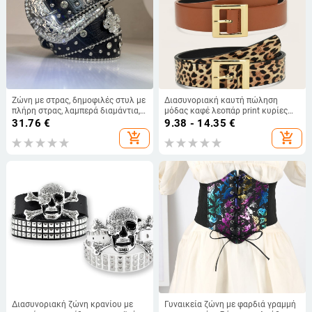
Ζώνη με στρας, δημοφιλές στυλ με
Διασυνοριακή καυτή πώληση
πλήρη στρας, λαμπερά διαμάντια,
μόδας καφέ λεοπάρ print κυρίες
νέο ευρωπαϊκό και αμερικανικό
Ιαπωνική ζώνη με αγκράφα
31.76
€
9.38 - 14.35
€
στυλ, χονδρική πώληση ζώνης με
κατασκευαστές ζωνών Joker
add_shopping_cart
add_shopping_cart
τρουκ σε σχήμα κουκκίδας σε
χονδρικής κυρίες
αμερικανικό στυλ
Διασυνοριακή ζώνη κρανίου με
Γυναικεία ζώνη με φαρδιά γραμμή