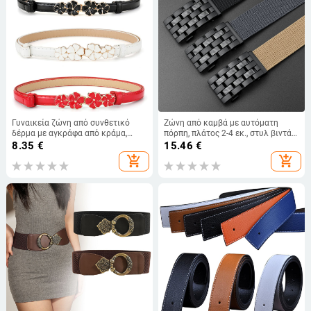
Γυναικεία ζώνη από συνθετικό
Ζώνη από καμβά με αυτόματη
δέρμα με αγκράφα από κράμα,
πόρπη, πλάτος 2-4 εκ., στυλ βιντάζ
κούμπωμα με ακίδα,
λογοτεχνικό ρετρό, κυκλοφορία
8.35
€
15.46
€
ηλεκτροπλατινωμένος φινίρισμα
καλοκαίρι 2024
add_shopping_cart
add_shopping_cart