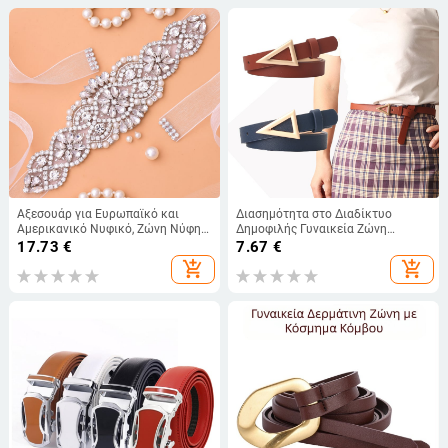
Αξεσουάρ για Ευρωπαϊκό και
Διασημότητα στο Διαδίκτυο
Αμερικανικό Νυφικό, Ζώνη Νύφης,
Δημοφιλής Γυναικεία Ζώνη
Γυναικεία Στρας, Ασημένιο
Κορεατική Μόδα Τρίγωνο Ζώνη με
17.73
€
7.67
€
Αυτοκόλλητο, Σφραγίδα Μέσης,
Αγκράφα και Αγκράφα με
add_shopping_cart
add_shopping_cart
Ευρωπαϊκό και Αμερικανικό, J104
Κουμπωτό Αγκράφα Μόδας Joker
Φόρεμα Ζώνη Κατασκευαστές