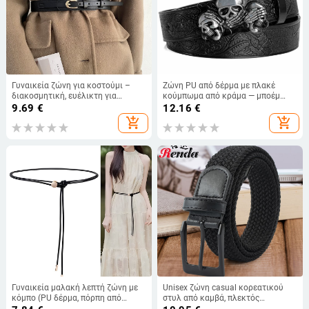
Γυναικεία ζώνη για κοστούμι –
Ζώνη PU από δέρμα με πλακέ
διακοσμητική, ευέλικτη για
κούμπωμα από κράμα — μποέμ
φορέματα και πλεκτά; PU δέρμα;
punk σχέδιο με κρανίο, P0521
9.69
€
12.16
€
αγκράγα από κράμα; κούμπωμα με
add_shopping_cart
add_shopping_cart
ακίδα; στυλ All-match, Fashion OL,
Simple
Γυναικεία μαλακή λεπτή ζώνη με
Unisex ζώνη casual κορεατικού
κόμπο (PU δέρμα, πόρπη από
στυλ από καμβά, πλεκτός
κράμα, κλείσιμο με πόρπη, πλάτος
ελαστικός λουρί, με αγκράφα από