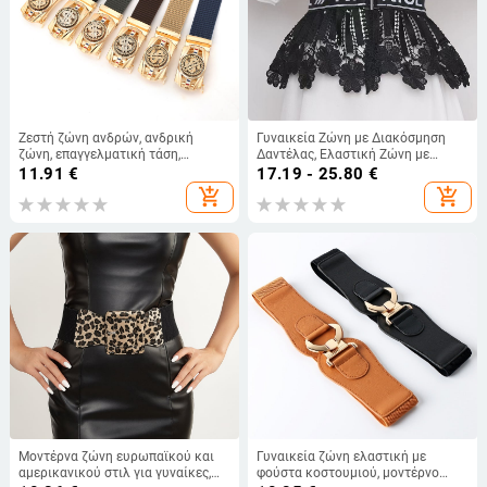
Ζεστή ζώνη ανδρών, ανδρική
Γυναικεία Ζώνη με Διακόσμηση
ζώνη, επαγγελματική τάση,
Δαντέλας, Ελαστική Ζώνη με
περιστρεφόμενη αυτόματη
Φόρεμα, Πουκάμισο, Ζώνη
11.91
€
17.19 - 25.80
€
αγκράφα, παντελόνι ζώνης, τάση
Πουλόβερ
add_shopping_cart
add_shopping_cart
μόδας χονδρικής
Μοντέρνα ζώνη ευρωπαϊκού και
Γυναικεία ζώνη ελαστική με
αμερικανικού στιλ για γυναίκες,
φούστα κοστουμιού, μοντέρνο