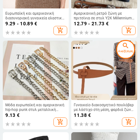
Ευρωπαϊκή και αμερικανική
Αμερικανική ρετρό ζώνη με
διασυνοριακή γυναικεία ελαστική
πριτσίνια σε στυλ Y2K Millennium
ζώνη μέσης μαύρης ζώνης
για γυναίκες, σέξι στυλ, φαρδιά
9.29 - 10.89
€
12.79 - 21.73
€
ευέλικτης διακοσμητικής φαρδιάς
ζώνη με σχέδιο ζώνης σε καφέ
add_shopping_cart
add_shopping_cart
ζώνης χονδρικής
χρώμα
search
Αναζήτηση
Μόδα ευρωπαϊκή και αμερικανική
Γυναικείο διακοσμητικό πουλόβερ
hip-hop punk στυλ μεταλλική
με λάστιχο στη μέση, φαρδιά ζώνη,
αλυσίδα ζώνη διακόσμηση με
εξωτερική ζώνη, παλτό, ασορτί
9.13
€
11.38
€
παλτό φόρεμα casual απλό σημείο
φόρεμα, ζώνη που ταιριάζει
add_shopping_cart
add_shopping_cart
απόλυτα, γυναικεία φαρδιά ζώνη