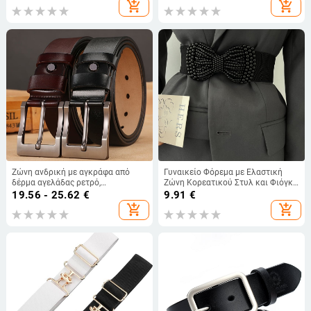
ζώνη παντελόνι ζώνη
όλους τους αγώνες, απομίμηση
add_shopping_cart
add_shopping_cart
νάιλον, μοντέρνα, αυτόματη ζώνη
με αγκράφα
Ζώνη ανδρική με αγκράφα από
Γυναικείο Φόρεμα με Ελαστική
δέρμα αγελάδας ρετρό,
Ζώνη Κορεατικού Στυλ και Φιόγκο
εκτεταμένη, μεγάλα μεγέθη 150cm
από Ελαστική Ζώνη,
19.56 - 25.62
€
9.91
€
και 170cm, κατασκευαστές ζωνών
Πολυχρηστική Γλυκιά
add_shopping_cart
add_shopping_cart
χονδρικής
Διακόσμηση, Διασυνοριακή
Χονδρική Πώληση