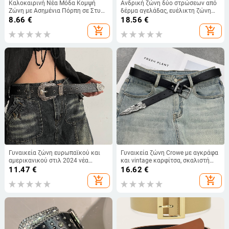
Καλοκαιρινή Νέα Μόδα Κομψή
Ανδρική ζώνη δύο στρώσεων από
Ζώνη με Ασημένια Πόρπη σε Στυλ
δέρμα αγελάδας, ευέλικτη ζώνη
Διακοσμητικής Γυναικείας Ζώνης
υψηλής ποιότητας με αγκράφα από
8.66
€
18.56
€
με Ντοπαμίνη
κράμα αλουμινίου, απλή
add_shopping_cart
add_shopping_cart
επαγγελματική ζώνη παντελονιού,
Dropshipping
Γυναικεία ζώνη ευρωπαϊκού και
Γυναικεία ζώνη Crowe με αγκράφα
αμερικανικού στιλ 2024 νέα
και vintage καρφίτσα, σκαλιστή
αμερικανική ρετρό μαύρη ζώνη
κούφια αμπέλια, πανκ ζώνη,
11.47
€
16.62
€
κροκόδειλου, ευέλικτη τζιν
μοντέρνο ζευγάρι
add_shopping_cart
add_shopping_cart
διακοσμητική κορεάτικη στυλ