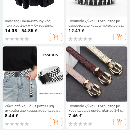
Xiesheng Πολυλειτουργικός
Γυναικεία ζώνη PU δέρματος με
Τακτικός Ζών Α – Οκταμελής
αγκράφα από κράμα - κλείσιμο με
Εξοπλισμός Ασφάλειας
αγκράφα, πλάτος 2-4 εκ, μάρκα
14.08 - 54.85
€
12.47
€
Περιπολίας, Ζώνη από Νάιλον
Wanliu
add_shopping_cart
add_shopping_cart
Oxford Καμβά, Πλαστικό
Κούμπωμα, Κλείσιμο Με
Κούμπωμα, Πλάτος >4 εκ, Ατομικά
Συσκευασμένο
Ζώνη από καμβά με μεταλλική
Γυναικεία ζώνη PU δέρματος με
αγκράδα από κράμα, κούμπωμα με
κούμπωμα με ακίδα, πλάτος 2-4 εκ,
snaps, πλάτος 2–4 εκ, ρετρό στυλ
vintage στυλ, κράμα
8.44
€
7.46
€
Λογοτεχνίας και Τέχνης
add_shopping_cart
add_shopping_cart