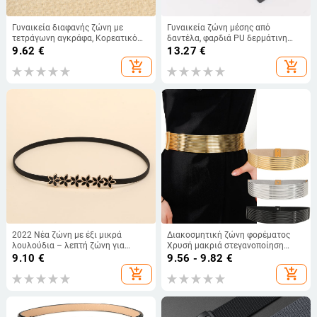
Γυναικεία διαφανής ζώνη με
Γυναικεία ζώνη μέσης από
τετράγωνη αγκράφα, Κορεατικό
δαντέλα, φαρδιά PU δερμάτινη
στυλ, μινιμαλιστικό αξεσουάρ
ζώνη με κορδόνια για διαμόρφωση
9.62
€
13.27
€
μόδας μέσης
του σώματος, μόδα για πουκάμισα
add_shopping_cart
add_shopping_cart
και φορέματα, ευέλικτο στυλ
2022 Νέα ζώνη με έξι μικρά
Διακοσμητική ζώνη φορέματος
λουλούδια – λεπτή ζώνη για
Χρυσή μακριά στεγανοποίηση
γυναίκες, κομψό αξεσουάρ
μέσης Μοντέρνα ελαστική φαρδιά
9.10
€
9.56 - 9.82
€
φορέματος με αλυσίδα μέσης
ζώνη Φόρεμα all-in-one Αξεσουάρ
add_shopping_cart
add_shopping_cart
Ευρώπης και Αμερικής
Διασυνοριακά