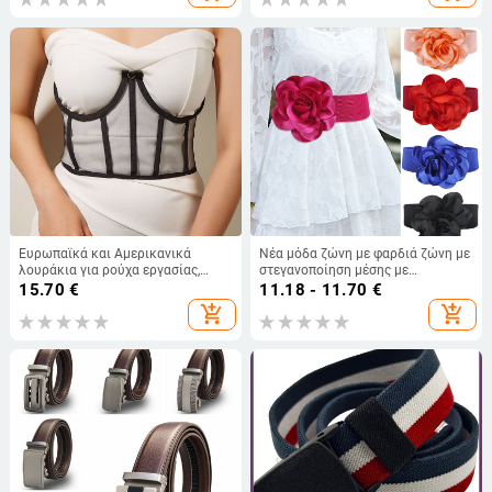
Επίστρωσης
ανδρική ζώνη
Ευρωπαϊκά και Αμερικανικά
Νέα μόδα ζώνη με φαρδιά ζώνη με
λουράκια για ρούχα εργασίας,
στεγανοποίηση μέσης με
μικρά γιλέκα, κορσέδες, ατσάλινοι
λουλούδια, γυναικεία υψηλής
15.70
€
11.18 - 11.70
€
κρίκοι, ψαροκόκαλα, στενή
ποιότητας, διακοσμητική ζώνη
add_shopping_cart
add_shopping_cart
ευρωπαϊκή και αμερικανική ζώνη
χορού για χορευτικές παραστάσεις
για γυναίκες, χονδρική σε απόθεμα