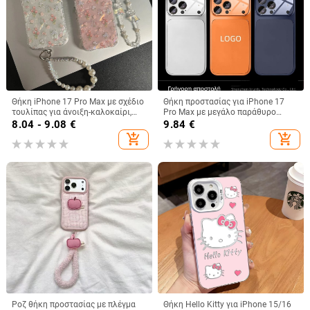
Θήκη iPhone 17 Pro Max με σχέδιο
Θήκη προστασίας για iPhone 17
τουλίπας για άνοιξη-καλοκαίρι,
Pro Max με μεγάλο παράθυρο
IMD πολυτελής αίσθηση, 14 μοτίβα
προβολής, ακρυλικό
8.04 - 9.08
€
9.84
€
κελύφους, 15 ακριβείς οπές
προστατευτικό φακού, ανθεκτική
add_shopping_cart
add_shopping_cart
στις πτώσεις, αντιδακτυλικά
αποτυπώματα, διάχυση
θερμότητας
Ροζ θήκη προστασίας με πλέγμα
Θήκη Hello Kitty για iPhone 15/16