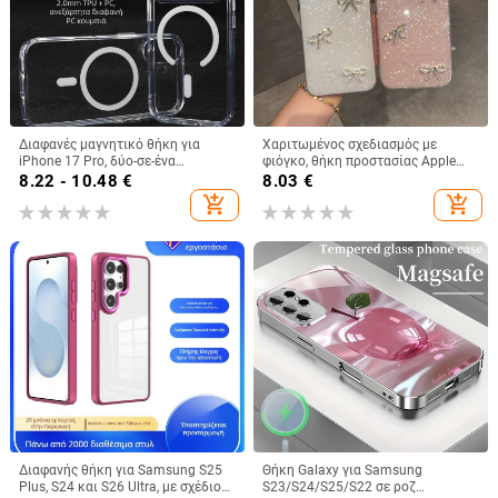
Διαφανές μαγνητικό θήκη για
Χαριτωμένος σχεδιασμός με
iPhone 17 Pro, δύο-σε-ένα
φιόγκο, θήκη προστασίας Apple
προστατευτικό κάλυμμα με
iPhone 11–15 Pro Max, πλήρης
8.22 - 10.48
€
8.03
€
παχύτερο πλαίσιο και μεγάλο
κάλυψη
add_shopping_cart
add_shopping_cart
άνοιγμα
Διαφανής θήκη για Samsung S25
Θήκη Galaxy για Samsung
Plus, S24 και S26 Ultra, με σχέδιο
S23/S24/S25/S22 σε ροζ