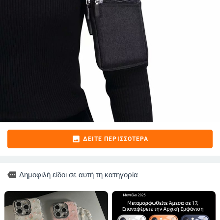
image
ΔΕΊΤΕ ΠΕΡΙΣΣΌΤΕΡΑ
more
Δημοφιλή είδοι σε αυτή τη κατηγορία