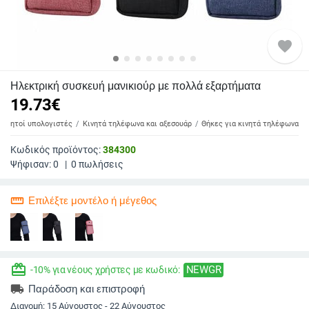
favorite
Ηλεκτρική συσκευή μανικιούρ με πολλά εξαρτήματα
19.73
€
 φορητοί υπολογιστές
Κινητά τηλέφωνα και αξεσουάρ
Θήκες για κινητά τηλέφωνα
Κωδικός προϊόντος:
384300
Ψήφισαν:
0
|
0
πωλήσεις
straighten
Επιλέξτε μοντέλο ή μέγεθος
redeem
NEWGR
-10% για νέους χρήστες με κωδικό:
local_shipping
Παράδοση και επιστροφή
Διανομή:
15 Αύγουστος - 22 Αύγουστος