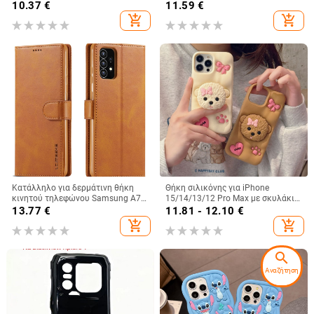
Gold Shield Eagle Eye
παγωμένο κρύσταλλο με πλήρη
10.37
€
11.59
€
κάλυψη και μεταλλικό φινίρισμα
add_shopping_cart
add_shopping_cart
Κατάλληλο για δερμάτινη θήκη
Θήκη σιλικόνης για iPhone
κινητού τηλεφώνου Samsung A73,
15/14/13/12 Pro Max με σκυλάκι
θήκη κινητού τηλεφώνου
με φιόγκο, πλήρης προστασία
13.77
€
11.81 - 12.10
€
A36/A16, προστατευτικό κάλυμμα
add_shopping_cart
add_shopping_cart
A26/A56, αόρατη βάση στήριξης
search
Αναζήτηση