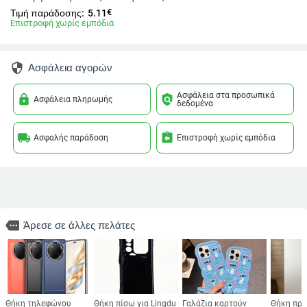
€
Τιμή παράδοσης:
5.11
Επιστροφή χωρίς εμπόδια
security
Ασφάλεια αγορών
Ασφάλεια στα προσωπικά
lock
policy
Ασφάλεια πληρωμής
δεδομένα
local_shipping
assignment_return
Ασφαλής παράδοση
Επιστροφή χωρίς εμπόδια
more
Άρεσε σε άλλες πελάτες
Θήκη τηλεφώνου
Θήκη πίσω για Lingdu
Γαλάζια καρτούν
Θήκη προ