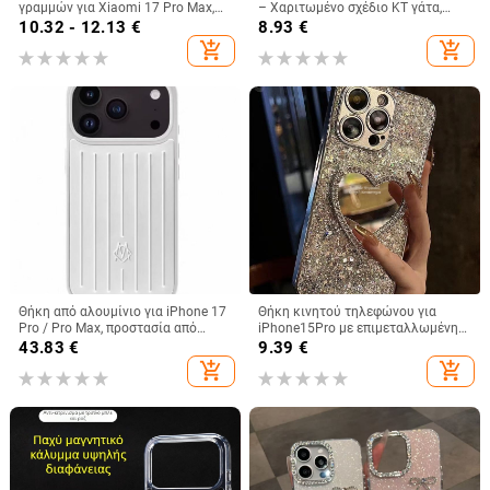
γραμμών για Xiaomi 17 Pro Max,
– Χαριτωμένο σχέδιο KT γάτα,
15 Pro και Redmi Note 14/Note 15
λευκό ή μαύρο, Ανθεκτική σε
10.32 - 12.13
€
8.93
€
πτώσεις
add_shopping_cart
add_shopping_cart
Θήκη από αλουμίνιο για iPhone 17
Θήκη κινητού τηλεφώνου για
Pro / Pro Max, προστασία από
iPhone15Pro με επιμεταλλωμένη
πτώσεις, μαγνητικό κλείσιμο,
κόλλα και ρετούς, θήκη
43.83
€
9.39
€
κατασκευή με έγχυση, δυνατότητα
προστασίας Apple 12 Promax με
add_shopping_cart
add_shopping_cart
προσαρμογής
πούλιες