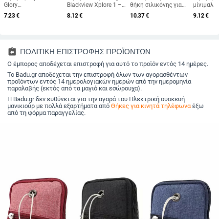
Glory
Blackview Xplore 1 –
θήκη σιλικόνης για
μίνιμαλ 
X60Pro/X9C/X7C από
TPU, γυαλιστερή υφή,
iPhone 11–17 Pro
πουά για
7.23
€
8.12
€
10.37
€
9.12
€
TPU, έγχυση
κατασκευή με έγχυση,
Max με καμπύλες
Mate70 P
χύτευσης, ανθεκτική
προσαρμοστικό
άκρες και προστασία
Nova14/
στις πτώσεις, με
από πτώσεις
στήριγμα, αντι-
δακτυλικό
assignment_return
ΠΟΛΙΤΙΚΗ ΕΠΙΣΤΡΟΦΗΣ ΠΡΟΪΟΝΤΩΝ
αποτύπωμα
Ο έμπορος αποδέχεται επιστροφή για αυτό το προϊόν εντός 14 ημέρες.
Το Badu.gr αποδέχεται την επιστροφή όλων των αγορασθέντων
προϊόντων εντός 14 ημερολογιακών ημερών από την ημερομηνία
παραλαβής (εκτός από τα μαγιό και εσώρουχα).
Η Badu.gr δεν ευθύνεται για την αγορά του Ηλεκτρική συσκευή
μανικιούρ με πολλά εξαρτήματα από
Θήκες για κινητά τηλέφωνα
έξω
από τη φόρμα παραγγελίας.