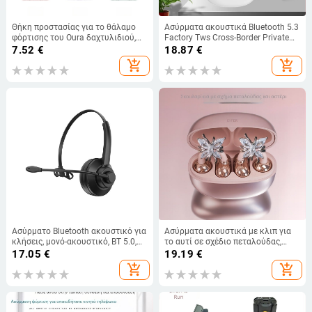
Θήκη προστασίας για το θάλαμο
Ασύρματα ακουστικά Bluetooth 5.3
φόρτισης του Oura δαχτυλιδιού,
Factory Tws Cross-Border Private
συμβατή με Samsung Galaxy Ring
Model S23 με στερεοφωνικό ήχο
7.52
€
18.87
€
και ψηφιακή οθόνη, ακουστικά
add_shopping_cart
add_shopping_cart
καλής ποιότητας ήχου
Ασύρματο Bluetooth ακουστικό για
Ασύρματα ακουστικά με κλιπ για
κλήσεις, μονό-ακουστικό, BT 5.0,
το αυτί σε σχέδιο πεταλούδας,
εμβέλεια 10 μ, διάρκεια μπαταρίας
αθλητικά, κομψός σχεδιασμός •
17.05
€
19.19
€
>8 h, μοντέλο K6B
Bluetooth 6.0 • εμβέλεια 10 μ •
add_shopping_cart
add_shopping_cart
στερεοφωνικά • διάρκεια
μπαταρίας 4–8 ώρες