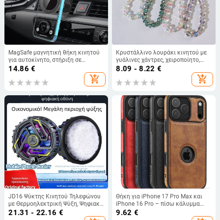
MagSafe μαγνητική θήκη κινητού
Κρυστάλλινο λουράκι κινητού με
για αυτοκίνητο, στήριξη σε
γυάλινες χάντρες, χειροποίητο,
εξαερισμό και πλοήγηση
προσαρμόσιμο, unisex, μεταλλικό
14.86
€
8.09 - 8.22
€
κούμπωμα
add_shopping_cart
add_shopping_cart
JD16 Ψύκτης Κινητού Τηλεφώνου
Θήκη για iPhone 17 Pro Max και
με Θερμοηλεκτρική Ψύξη, Ψηφιακή
iPhone 16 Pro – πίσω κάλυμμα
Οθόνη, Διασύνδεση Type-C, 40–70
από συνθετικό δέρμα, υφή ραφής,
21.31 - 22.16
€
9.62
€
g
προστασία από πτώσεις,