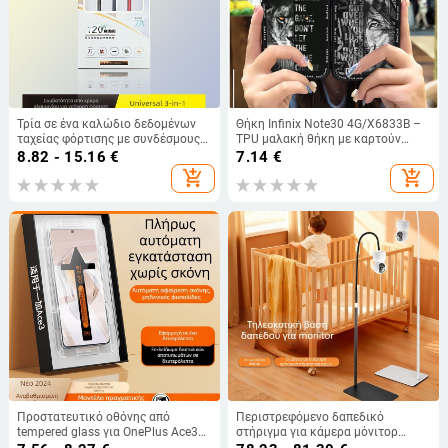
Τρία σε ένα καλώδιο δεδομένων
Θήκη Infinix Note30 4G/X6833B –
ταχείας φόρτισης με συνδέσμους
TPU μαλακή θήκη με καρτούν
Mini USB, Micro USB και USB-C;
σχέδιο, προσαρμοζόμενη,
8.82 - 15.16
€
7.14
€
μήκος 1–2 μέτρα; αλουμινένιο
προστασία από σκόνη, ανθεκτική
add_shopping_cart
add_shopping_cart
περίβλημα; μαύρο.
στις πτώσεις
Προστατευτικό οθόνης από
Περιστρεφόμενο δαπεδικό
tempered glass για OnePlus Ace3
στήριγμα για κάμερα μόνιτορ
Pro, Ace5 και Ace2 Pro – πλήρης
μωρού Xiaomi Ezviz Tapo;