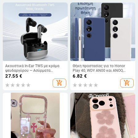
Ακουστικά In-Ear TWS με κράμα
Θήκη προστασίας για το Honor
ψευδαργύρου — Ασύρματα
Play 40, WDY AN00 και ANOO,
Bluetooth 5.4, μείωση θορύβου
πλήρους κάλυψης TPU
27.55
€
6.82
€
στις κλήσεις, στερεοφωνικός ήχος,
add_shopping_cart
add_shopping_cart
8+ ώρες μπαταρία, ανθεκτικά στο
νερό