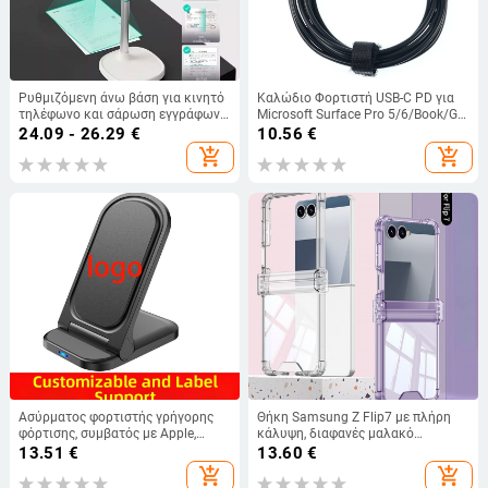
Ρυθμιζόμενη άνω βάση για κινητό
Καλώδιο Φορτιστή USB-C PD για
τηλέφωνο και σάρωση εγγράφων,
Microsoft Surface Pro 5/6/Book/Go
προσαρμόσιμη
— Διασύνδεση Type-C, Γρήγορη
24.09 - 26.29
€
10.56
€
Φόρτιση, Με μία Άκρη, PVC
add_shopping_cart
add_shopping_cart
Καλώδιο
Ασύρματος φορτιστής γρήγορης
Θήκη Samsung Z Flip7 με πλήρη
φόρτισης, συμβατός με Apple,
κάλυψη, διαφανές μαλακό
ορθοστάτης γραφείου 3-σε-1
περίβλημα, με πτυσσόμενη
13.51
€
13.60
€
κατασκευή, προστασία από
add_shopping_cart
add_shopping_cart
πτώσεις, ελαφριά