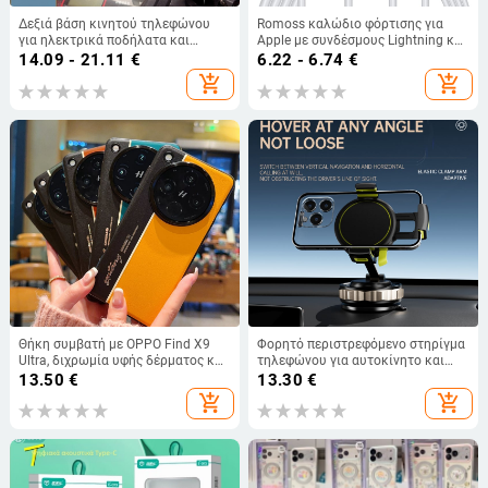
Δεξιά βάση κινητού τηλεφώνου
Romoss καλώδιο φόρτισης για
για ηλεκτρικά ποδήλατα και
Apple με συνδέσμους Lightning και
μοτοσικλέτες, τοποθέτηση στον
Mini USB, USB κάλυμα μεταφοράς
14.09 - 21.11
€
6.22 - 6.74
€
δεξιό καθρέφτη
δεδομένων, γρήγορη φόρτιση, 3C
add_shopping_cart
add_shopping_cart
πιστοποίηση, μήκος 1–2 m, λευκό
Θήκη συμβατή με OPPO Find X9
Φορητό περιστρεφόμενο στηρίγμα
Ultra, διχρωμία υφής δέρματος και
τηλεφώνου για αυτοκίνητο και
φθορίζουσες γραμμές, GT8Pro
γραφείο, ultra-λεπτό, από κράμα
13.50
€
13.30
€
προστατευτική θήκη
αλουμινίου, πολυλειτουργικό
add_shopping_cart
add_shopping_cart