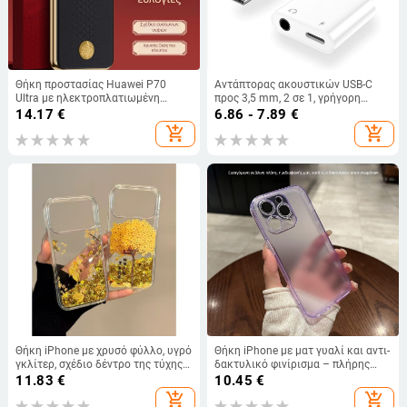
Θήκη προστασίας Huawei P70
Αντάπτορας ακουστικών USB-C
Ultra με ηλεκτροπλατιωμένη
προς 3,5 mm, 2 σε 1, γρήγορη
επιφάνεια, πλήρη κάλυψη, συμβατή
φόρτιση, υψηλή συμβατότητα,
14.17
€
6.86 - 7.89
€
με Pura70Pro, μοντέλο P80
συμβατός με Apple, Huawei,
add_shopping_cart
add_shopping_cart
Xiaomi, Samsung, Oppo, Vivo
Θήκη iPhone με χρυσό φύλλο, υγρό
Θήκη iPhone με ματ γυαλί και αντι-
γκλίτερ, σχέδιο δέντρο της τύχης
δακτυλικό φινίρισμα – πλήρης
και χρυσό ψάρι καρπ σε floral
κάλυψη για μοντέλα iPhone 16, 15
11.83
€
10.45
€
μοτίο
Pro και 13
add_shopping_cart
add_shopping_cart