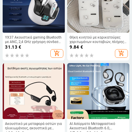
YX37 Ακουστικά gaming Bluetooth
Θήκη κινητού με καρικατούρες
με ANC, 2,4 GHz γρήγορη σύνδεση,
χαριτωμένων κουταβιών, πλήρης
εξαιρετικά χαμηλή καθυστέρηση,
κάλυψη, πουά κουκίδες, για iPhone
31.13
€
9.84
€
μακρά διάρκεια μπαταρίας, esports
17 Pro Max / 16 / 15 Pro, στυλ
add_shopping_cart
add_shopping_cart
ακουστικά με εξατομικευμένο
κοινωνικών δικτύων
καλούπι
Ακουστικό με μεταφορά οστών για
AI Ασύρματο Μεταφραστικό
ηλικιωμένους, ακουστικά με
Ακουστικό Bluetooth 6.0,