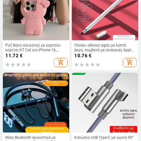
Ροζ θήκη σιλικόνης με καρτούν
Πενάκι οθόνης αφής με λεπτή
κορίτσι KT Cat για iPhone 16,
άκρη, συμβατό με συσκευές Apple
συμβατή με iPhone 13/14 Pro Max
και άλλες ταμπλέτες, 3 σε 1
11.72
€
10.76
€
και iPhone 15 — αντοχή στην
add_shopping_cart
add_shopping_cart
πτώση
Νέες Bluetooth ακουστικά με
Καλώδιο USB Type-C με γωνία 90°