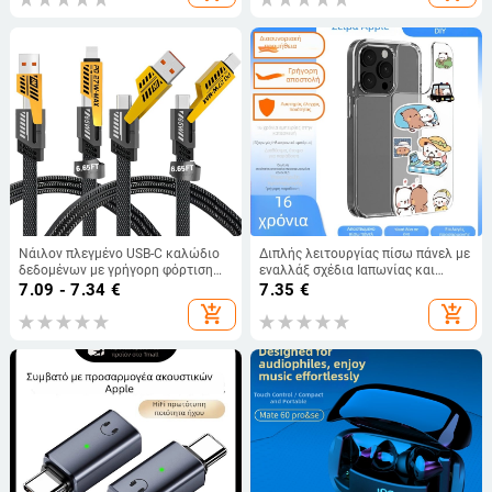
Νάιλον πλεγμένο USB-C καλώδιο
Διπλής λειτουργίας πίσω πάνελ με
δεδομένων με γρήγορη φόρτιση
εναλλάξ σχέδια Ιαπωνίας και
PD έως 65W/27W, συμβατό με
Κορέας για θήκη iPhone 17e,
7.09 - 7.34
€
7.35
€
Apple και Android συσκευές, μήκος
αποσπώμενο TPU ανθεκτικό στις
add_shopping_cart
add_shopping_cart
0,5–1 μ.
πτώσεις