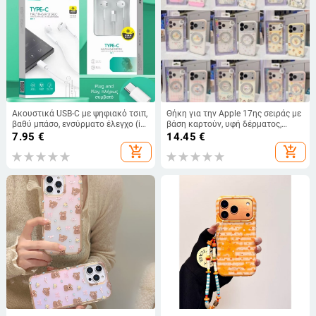
Ακουστικά USB-C με ψηφιακό τσιπ,
Θήκη για την Apple 17ης σειράς με
βαθύ μπάσο, ενσύρματο έλεγχο (in-
βάση καρτούν, υφή δέρματος,
ear)
φρέσκο στυλ κινουμένων σχεδίων,
7.95
€
14.45
€
περιστρεφόμενη μαγνητική
add_shopping_cart
add_shopping_cart
σύνδεση 360°