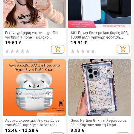
Εικονογράφηση γάτας σε graffiti
A01 Power Bank με δύο θύρες USB,
για θήκη iPhone — μαλακό
10000 mAh, γρήγορη φόρτιση,
περίβλημα, γλυκό, γυναικείο
συμπαγής και φορητός
19.51
€
19.91
€
μινιμαλιστικό στυλ
add_shopping_cart
add_shopping_cart
Ασύρτα ακουστικά 7ης γενιάς με
Good Partner Θήκη τηλεφώνου με
τσιπ 6983, υψηλής πιστότητας
θέμα Καρτούν από τη Σειρά
ήχος, Bluetooth, αθλητικά
Φαντασίας – Σιλικόνη, Προστασία
12.46 - 13.28
€
9.98
€