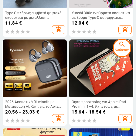
Type-C πλήρως συμβατά ψηφιακά
Yunshi 300c ενσύρματα ακουστικά
ακουστικά με μεταλλική
με βύσμα Type-C και ψηφιακό
ενσύρματη κατασκευή, ήχος
κύκλωμα, συμβατά με Huawei,
11.84
€
12.04
€
υψηλής ποιότητας, ημι-εντός του
Xiaomi και OPPO
add_shopping_cart
add_shopping_cart
αυτιού, για 1516Vivo
search
Αναζήτηση
2026 Ακουστικά Bluetooth με
Θήκη προστασίας για Apple iPad
Μετάφραση AI, Κλιπ για το Αυτί,
Pro mini 1–4, 9,7 ιντσών, με
Μείωση Θορύβου, Αθλητικός
καρτούν εκτύπωση, PU+TPU υλικό
20.56 - 23.03
€
15.64 - 18.54
€
Σχεδιασμός
add_shopping_cart
add_shopping_cart