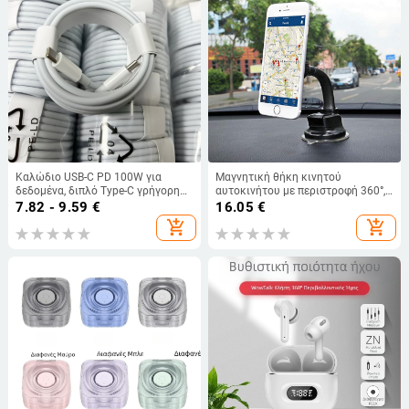
Καλώδιο USB-C PD 100W για
Μαγνητική θήκη κινητού
δεδομένα, διπλό Type-C γρήγορη
αυτοκινήτου με περιστροφή 360°,
φόρτιση, 60W έξοδος, μήκος 1–2
μακρύ εύκαμπτο σωλήνα,
7.82 - 9.59
€
16.05
€
m, κατάλληλο για Apple και
βεντούζα για ταμπλό και παρμπρίζ,
add_shopping_cart
add_shopping_cart
Android tablets
ισχυρός μαγνήτης