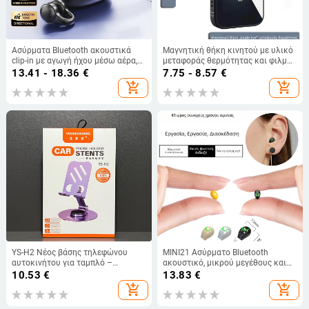
Ασύρματα Bluetooth ακουστικά
Μαγνητική θήκη κινητού με υλικό
clip-in με αγωγή ήχου μέσω αέρα,
μεταφοράς θερμότητας και φιλμ
με μείωση θορύβου, Bluetooth 5.4,
μεταφοράς θερμότητας – DIY θήκη
13.41 - 18.36
€
7.75 - 8.57
€
IPX4, εμβέλεια 10 m
για iPhone
add_shopping_cart
add_shopping_cart
YS-H2 Νέος βάσης τηλεφώνου
MINI21 Ασύρματο Bluetooth
αυτοκινήτου για ταμπλό –
ακουστικό, μικρού μεγέθους και
συμπαγής επιτραπέζια βάση
αόρατο, ένα αυτί για τρέξιμο και
10.53
€
13.83
€
αυτοκίνητου
αθλητισμό, ήχος υψηλής
add_shopping_cart
add_shopping_cart
ποιότητας, μοντέλο 2025