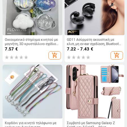
Οικουμενικό στηρίγμα κινητού με
GD11 Ασύρματη ακουστική με
μαγνήτη, 3D κρυστάλλινο σχέδιο
κλιπ, μη εν-ear σχεδίαση, Bluetooth
συννεφιάς, με αποσπώμενο κλιπ,
5.4, IPX6, αυτονομία μπαταρίας 4–
7.57
€
7.22 - 7.43
€
συμβατό MagSafe
8 ωρών
add_shopping_cart
add_shopping_cart
Κορδόνι για κινητό τηλέφωνο με
Συμβατό με Samsung Galaxy Z