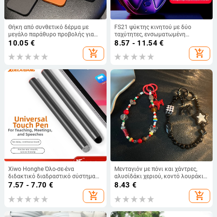
Θήκη από συνθετικό δέρμα με
FS21 ψύκτης κινητού με δύο
μεγάλο παράθυρο προβολής για
ταχύτητες, ενσωματωμένη
iPhone 15-17 σειρά, ανθεκτική στις
μπαταρία, αερόψυξη, κλιπ πίσω
10.05
€
8.57 - 11.54
€
πτώσεις και απορρόφηση
add_shopping_cart
add_shopping_cart
θερμότητας, αντιδακτυλικά
αποτυπώματα
Xiwo Honghe Όλο-σε-ένα
Μενταγιόν με πόνι και χάντρες,
διδακτικό διαδραστικό σύστημα
αλυσίδάκι χεριού, κοντό λουράκι
με οθόνη αφής και υπέρυθρη
για θήκη τηλεφώνου, λουρί
7.57 - 7.70
€
8.43
€
τεχνολογία — γραφίδα
τσάντας και γούρι CCD κάμερας
add_shopping_cart
add_shopping_cart
διδασκαλίας, έξυπνη γραφίδα