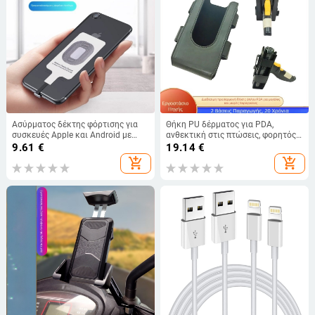
Ασύρματος δέκτης φόρτισης για
Θήκη PU δέρματος για PDA,
συσκευές Apple και Android με
ανθεκτική στις πτώσεις, φορητός
Type-C επαγωγικό πηνίο και
σαρωτής γραμμωτών κωδικών και
9.61
€
19.14
€
μεταλλικό άκρο
απογραφής
add_shopping_cart
add_shopping_cart