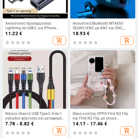
Ακουστικός προσαρμογέας
Ακουστικά Bluetooth MTAE60
Lightning σε USB-C για iPhone
SEANC+ENC με ANC και ENC,
15/16
μείωση θορύβου, εντός του
11.22
€
18.93
€
αυτιού, κοντό στελέχος
add_shopping_cart
add_shopping_cart
Νάιλον πλεκτό USB Type-C 4-σε-1
Θήκη κινητού OPPO Find N3 Flip
καλώδιο φόρτισης και μεταφοράς
και Find N2 Flip, με γλυκό
δεδομένων για κινητές συσκευές
καρτούν-αλυσίδα και ακρυλική
7.78 - 8.82
€
14.17 - 17.46
€
προστατευτική θήκη
add_shopping_cart
add_shopping_cart