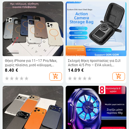
Θήκη iPhone για 11–17 Pro/Max,
Σκληρή θήκη προστασίας για DJI
χωρίς πλαίσιο, μισό κάλυμμα,
Action 4/5 Pro – EVA υλικό,
μαγνητική πρόσφυση, επίστρωση
πολλαπλών χρήσεων, μοντέλο 586,
8.40
€
14.09
€
βαφής με ψεκασμό, υλικό PC,
ραφή + θερμοπρέσα
add_shopping_cart
add_shopping_cart
προστασία από πτώσεις,
υποστήριξη προσαρμογής