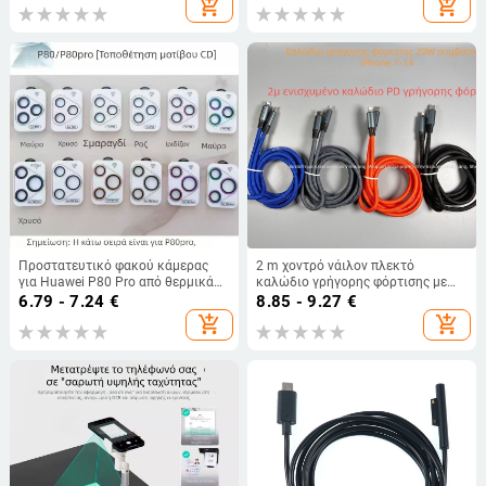
add_shopping_cart
add_shopping_cart
προσαρμόσιμη
Προστατευτικό φακού κάμερας
2 m χοντρό νάιλον πλεκτό
για Huawei P80 Pro από θερμικά
καλώδιο γρήγορης φόρτισης με
σκλήρυνόμενο γυαλί, σχέδιο Eagle
Lightning, συμβατό με iPhone
6.79 - 7.24
€
8.85 - 9.27
€
Eye με διπλό φακό, CD‑μοτίβο
12/13/14 Pro Max, χονδρική
add_shopping_cart
add_shopping_cart