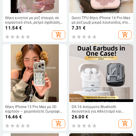
Θήκη κινητού με ροζ σταυρό, σε
Gucci TPU θήκη iPhone 14 Pro Max
κορεατικό στυλ, ρετρό σχεδίαση,
με ροζ-μωβ μικρά λουλούδια, στυλ
για iPhone 17 Pro Max και iPhone
Instagram, μαλακή αφή
11.54
€
7.31
€
16 Pro
add_shopping_cart
add_shopping_cart
Θήκη iPhone 13 Pro Max με 3D
DX-16 Ασύρματα Bluetooth
καρτούν – χειροποίητη ζωγραφιά,
Ακουστικά για Αθλητισμό και
τεμπέλης γάτος με αστέρι
Ηλεκτρονικά Αθλήματα, Μεγάλης
16.46
€
26.00
€
διάρκειας μπαταρία, TWS
add_shopping_cart
add_shopping_cart