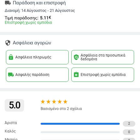
local_shipping
Παράδοση και επιστροφή
Διανομή:
14 Αύγουστος - 21 Αύγουστος
€
Τιμή παράδοσης:
5.11
Επιστροφή χωρίς εμπόδια
security
Ασφάλεια αγορών
Ασφάλεια στα προσωπικά
lock
policy
Ασφάλεια πληρωμής
δεδομένα
local_shipping
assignment_return
Ασφαλής παράδοση
Επιστροφή χωρίς εμπόδια
5.0
Βασισμένο στο 2 σχόλια
Άριστα
2
Καλός
0
Μεσαίο