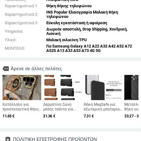
Χαρακτηριστικά 1:
Θήκη θήκης τηλεφώνου
INS Popular Ελαιογραφία Μαλακή θήκη
Χαρακτηριστικά 2:
τηλεφώνου
Χαρακτηριστικά 3:
Εύκολη εγκατάσταση ή αφαίρεση
Δωρεάν αποστολή, Drop Shipping, Χονδρική,
Υπηρεσία:
Λιανική
Υλικό:
Μαλακή σιλικόνη TPU
Για Samsung Galaxy A12 A22 A32 A42 A52 A72
ΜΟΝΤΕΛΟ:
A52S A13 A33 A53 A73 4G 5G
more
Άρεσε σε άλλες πελάτες
Κατάλληλο για
Δερμάτινη ζώνη
Θήκη MagSafe για
Μεταλλι
προστατευτική θήκη
μέσης τσάντα για
εξωτερική μπαταρία
θήκη για
Samsung S25, θήκη
iPhone 11 Pro Max,
Apple – Υλικό TPU,
12/13/14
11.65
€
21.36
€
7.31
€
33.27 - 34
κινητού τηλεφώνου
XR, 12–17
Διαμόρφωση με
χαρακτικ
Edge Drill, S24,
έγχυση, Ανεκτική σε
στους κρ
διαφανής μαγνητική
πτώσεις, Αντι-
διάχυση 
θήκη με στρας, A56,
δακτυλικά
προστασί
αντιολισθητική
αποτυπώματα,
πτώσεις
assignment_return
ΠΟΛΙΤΙΚΗ ΕΠΙΣΤΡΟΦΗΣ ΠΡΟΪΟΝΤΩΝ