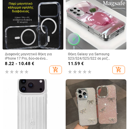
Διαφανές μαγνητικό θήκη για
Θήκη Galaxy για Samsung
iPhone 17 Pro, δύο-σε-ένα
S23/S24/S25/S22 σε ροζ
προστατευτικό κάλυμμα με
παγωμένο κρύσταλλο με πλήρη
8.22 - 10.48
€
11.59
€
παχύτερο πλαίσιο και μεγάλο
κάλυψη και μεταλλικό φινίρισμα
add_shopping_cart
add_shopping_cart
άνοιγμα