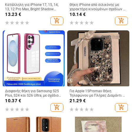
Κατάλληλη για iPhone 17, 15, 14,
Θήκη iPhone από σιλικόνης με
13, 12 Pro Max, Bright Shadow
χαρακτήρα κινούμένων σχεδίων –
Chameleon, θήκη τηλεφώνου 16E,
προστασία από πτώσεις, ματ
13.23
€
10.14
€
πλήρης κάλυψη, αντιπτώσεις
φινίρισμα, συμβατή με iPhone
add_shopping_cart
add_shopping_cart
11/12/13/14 σειρά (Pro/Max)
Διαφανής θήκη για Samsung S25
Για Apple 15Promax Θήκη
Plus, S24 και S26 Ultra, με σχέδιο
Τηλεφώνου με Πλήρες Διαμάντι 16
Gold Shield Eagle Eye
Πολυτελής Προστατευτική Θήκη
10.37
€
21.29
€
Κουνελιού με Στρας 15pro 13
add_shopping_cart
add_shopping_cart
Βραχιόλι 14