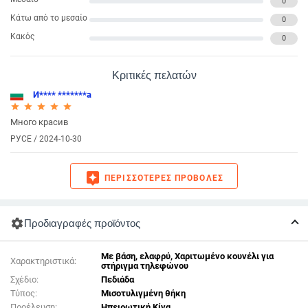
0
Κάτω από το μεσαίο
0
Κακός
0
Κριτικές πελατών
И**** *******а
star_rate
star_rate
star_rate
star_rate
star_rate
Много красив
РУСЕ / 2024-10-30
assistant
ΠΕΡΙΣΣΌΤΕΡΕΣ ΠΡΟΒΟΛΈΣ
settings
Προδιαγραφές προϊόντος
Με βάση, ελαφρύ, Χαριτωμένο κουνέλι για
Χαρακτηριστικά:
στήριγμα τηλεφώνου
Σχέδιο:
Πεδιάδα
Τύπος:
Μισοτυλιγμένη θήκη
Προέλευση:
Ηπειρωτική Κίνα