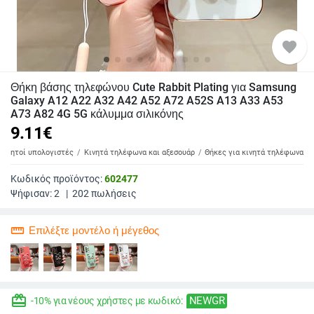
favorite
Θήκη βάσης τηλεφώνου Cute Rabbit Plating για Samsung
Galaxy A12 A22 A32 A42 A52 A72 A52S A13 A33 A53
A73 A82 4G 5G κάλυμμα σιλικόνης
9.11
€
 φορητοί υπολογιστές
Κινητά τηλέφωνα και αξεσουάρ
Θήκες για κινητά τηλέφωνα
Κωδικός προϊόντος:
602477
Ψήφισαν:
2
|
202
πωλήσεις
straighten
Επιλέξτε μοντέλο ή μέγεθος
redeem
NEWGR
-10% για νέους χρήστες με κωδικό: