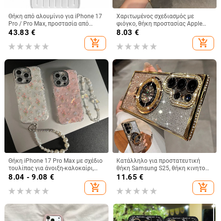
Θήκη από αλουμίνιο για iPhone 17
Χαριτωμένος σχεδιασμός με
Pro / Pro Max, προστασία από
φιόγκο, θήκη προστασίας Apple
πτώσεις, μαγνητικό κλείσιμο,
iPhone 11–15 Pro Max, πλήρης
43.83
€
8.03
€
κατασκευή με έγχυση, δυνατότητα
κάλυψη
add_shopping_cart
add_shopping_cart
προσαρμογής
Θήκη iPhone 17 Pro Max με σχέδιο
Κατάλληλο για προστατευτική
τουλίπας για άνοιξη-καλοκαίρι,
θήκη Samsung S25, θήκη κινητού
IMD πολυτελής αίσθηση, 14 μοτίβα
τηλεφώνου Edge Drill, S24,
8.04 - 9.08
€
11.65
€
κελύφους, 15 ακριβείς οπές
διαφανής μαγνητική θήκη με
add_shopping_cart
add_shopping_cart
στρας, A56, αντιολισθητική
πούδρα με γκλίτερ