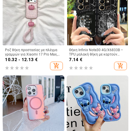
Ροζ θήκη προστασίας με πλέγμα
Θήκη Infinix Note30 4G/X6833B –
γραμμών για Xiaomi 17 Pro Max,
TPU μαλακή θήκη με καρτούν
15 Pro και Redmi Note 14/Note 15
σχέδιο, προσαρμοζόμενη,
10.32 - 12.13
€
7.14
€
προστασία από σκόνη, ανθεκτική
add_shopping_cart
add_shopping_cart
στις πτώσεις