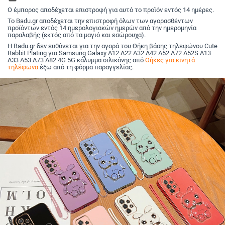
πούδρα με γκλίτερ
Δημιουργικός
Ο έμπορος αποδέχεται επιστροφή για αυτό το προϊόν εντός 14 ημέρες.
σχεδιασμός
Το Badu.gr αποδέχεται την επιστροφή όλων των αγορασθέντων
προϊόντων εντός 14 ημερολογιακών ημερών από την ημερομηνία
παραλαβής (εκτός από τα μαγιό και εσώρουχα).
Η Badu.gr δεν ευθύνεται για την αγορά του Θήκη βάσης τηλεφώνου Cute
Rabbit Plating για Samsung Galaxy A12 A22 A32 A42 A52 A72 A52S A13
A33 A53 A73 A82 4G 5G κάλυμμα σιλικόνης από
Θήκες για κινητά
τηλέφωνα
έξω από τη φόρμα παραγγελίας.