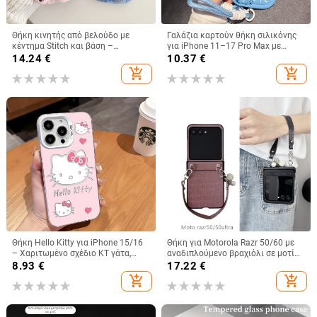
Θήκη κινητής από βελούδο με
Γαλάζια καρτούν θήκη σιλικόνης
κέντημα Stitch και βάση –
για iPhone 11–17 Pro Max με
χειροποίητο καρτούν στυλ,
καμπύλες άκρες και προστασία
14.24
€
10.37
€
προστασία από πτώσεις, συμβατή
από πτώσεις
add_shopping_cart
add_shopping_cart
με iPhone 11–17 σειρές
Θήκη Hello Kitty για iPhone 15/16
Θήκη για Motorola Razr 50/60 με
– Χαριτωμένο σχέδιο KT γάτα,
αναδιπλούμενο βραχιόλι σε μοτίβο
λευκό ή μαύρο, Ανθεκτική σε
κροκοδειλικού δέρματος
8.93
€
17.22
€
πτώσεις
add_shopping_cart
add_shopping_cart