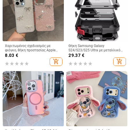
Χαριτωμένος σχεδιασμός με
Θήκη Samsung Galaxy
φιόγκο, θήκη προστασίας Apple
S24/S23/S25 Ultra με μεταλλικό
iPhone 11–15 Pro Max, πλήρης
πίσω κάλυμμα, μηχανουργική
8.03
€
29.37
€
κάλυψη
κατεργασία, προσαρμογή, απαγωγή
add_shopping_cart
add_shopping_cart
θερμότητας, αντίσταση στις
πτώσεις, αντι-αποτυπώματα