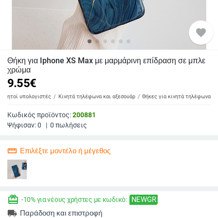
favorite
Θήκη για Iphone XS Max με μαρμάρινη επίδραση σε μπλε
χρώμα
9.55
€
 φορητοί υπολογιστές
Κινητά τηλέφωνα και αξεσουάρ
Θήκες για κινητά τηλέφωνα
Κωδικός προϊόντος:
200881
Ψήφισαν:
0
|
0
πωλήσεις
straighten
Επιλέξτε μοντέλο ή μέγεθος
redeem
NEWGR
-10% για νέους χρήστες με κωδικό:
local_shipping
Παράδοση και επιστροφή