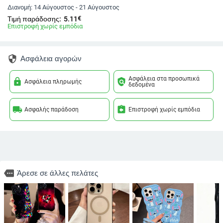
Διανομή:
14 Αύγουστος - 21 Αύγουστος
€
Τιμή παράδοσης:
5.11
Επιστροφή χωρίς εμπόδια
security
Ασφάλεια αγορών
Ασφάλεια στα προσωπικά
lock
policy
Ασφάλεια πληρωμής
δεδομένα
local_shipping
assignment_return
Ασφαλής παράδοση
Επιστροφή χωρίς εμπόδια
more
Άρεσε σε άλλες πελάτες