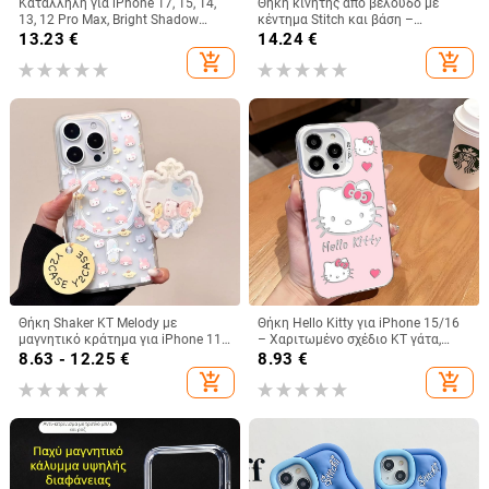
Κατάλληλη για iPhone 17, 15, 14,
Θήκη κινητής από βελούδο με
13, 12 Pro Max, Bright Shadow
κέντημα Stitch και βάση –
Chameleon, θήκη τηλεφώνου 16E,
χειροποίητο καρτούν στυλ,
13.23
€
14.24
€
πλήρης κάλυψη, αντιπτώσεις
προστασία από πτώσεις, συμβατή
add_shopping_cart
add_shopping_cart
με iPhone 11–17 σειρές
Θήκη Shaker KT Melody με
Θήκη Hello Kitty για iPhone 15/16
μαγνητικό κράτημα για iPhone 11-
– Χαριτωμένο σχέδιο KT γάτα,
14 Pro/Max, ακρυλική, ματ
λευκό ή μαύρο, Ανθεκτική σε
8.63 - 12.25
€
8.93
€
φινίρισμα, αντοχή σε πτώσεις
πτώσεις
add_shopping_cart
add_shopping_cart