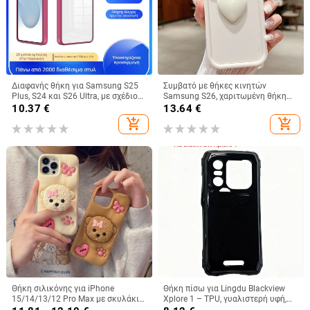
Διαφανής θήκη για Samsung S25
Συμβατό με θήκες κινητών
Plus, S24 και S26 Ultra, με σχέδιο
Samsung S26, χαριτωμένη θήκη
Gold Shield Eagle Eye
A56, θήκη 3D καρδιά για A32, ματ
10.37
€
13.64
€
θήκη για A24, θήκη σιλικόνης για
add_shopping_cart
add_shopping_cart
A53, προστατευτικές θήκες για
A33, μαλακές
Θήκη σιλικόνης για iPhone
Θήκη πίσω για Lingdu Blackview
15/14/13/12 Pro Max με σκυλάκι
Xplore 1 – TPU, γυαλιστερή υφή,
με φιόγκο, πλήρης προστασία
κατασκευή με έγχυση,