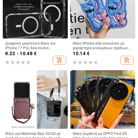
Διαφανές μαγνητικό θήκη για
Θήκη iPhone από σιλικόνης με
iPhone 17 Pro, δύο-σε-ένα
χαρακτήρα κινούμένων σχεδίων –
προστατευτικό κάλυμμα με
προστασία από πτώσεις, ματ
8.22 - 10.48
€
10.14
€
παχύτερο πλαίσιο και μεγάλο
φινίρισμα, συμβατή με iPhone
add_shopping_cart
add_shopping_cart
άνοιγμα
11/12/13/14 σειρά (Pro/Max)
Θήκη για Motorola Razr 50/60 με
Θήκη συμβατή με OPPO Find X9