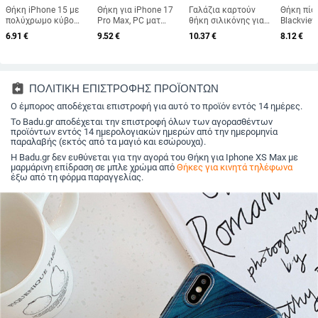
Θήκη iPhone 15 με
Θήκη για iPhone 17
Γαλάζια καρτούν
Θήκη πίσ
πολύχρωμο κύβο
Pro Max, PC ματ
θήκη σιλικόνης για
Blackview
Ρούμπικ
φινίρισμα, μαγνητική
iPhone 11–17 Pro
TPU, γυα
6.91
€
9.52
€
10.37
€
8.12
€
προστασία, ultra‑thin
Max με καμπύλες
κατασκευ
προφίλ, αίσθηση
άκρες και προστασία
προσαρμ
δέρματος
από πτώσεις
assignment_return
ΠΟΛΙΤΙΚΗ ΕΠΙΣΤΡΟΦΗΣ ΠΡΟΪΟΝΤΩΝ
Ο έμπορος αποδέχεται επιστροφή για αυτό το προϊόν εντός 14 ημέρες.
Το Badu.gr αποδέχεται την επιστροφή όλων των αγορασθέντων
προϊόντων εντός 14 ημερολογιακών ημερών από την ημερομηνία
παραλαβής (εκτός από τα μαγιό και εσώρουχα).
Η Badu.gr δεν ευθύνεται για την αγορά του Θήκη για Iphone XS Max με
μαρμάρινη επίδραση σε μπλε χρώμα από
Θήκες για κινητά τηλέφωνα
έξω από τη φόρμα παραγγελίας.