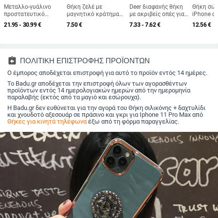
Μεταλλο-γυάλινο
Θήκη ζελέ με
Deer διαφανής θήκη
Θήκη σιλ
προστατευτικό
μαγνητικό κράτημα
με ακριβείς οπές για
iPhone απ
κάλυμμα για κάρτες
για iPhone 17 Pro
iPhone 17 Pro Max
προστασί
21.95 - 30.99
€
7.50
€
7.33 - 7.62
€
12.56
€
PSA/BGS με αστέρες
Max, ματ φινίρισμα
πτώσεις,
παιχνιδιών
και πλήρη προστασία
σχέδιο, σ
inclusive
και κορεά
συμβατή 
assignment_return
ΠΟΛΙΤΙΚΗ ΕΠΙΣΤΡΟΦΗΣ ΠΡΟΪΟΝΤΩΝ
11–17
Ο έμπορος αποδέχεται επιστροφή για αυτό το προϊόν εντός 14 ημέρες.
Το Badu.gr αποδέχεται την επιστροφή όλων των αγορασθέντων
προϊόντων εντός 14 ημερολογιακών ημερών από την ημερομηνία
παραλαβής (εκτός από τα μαγιό και εσώρουχα).
Η Badu.gr δεν ευθύνεται για την αγορά του Θήκη σιλικόνης + δαχτυλίδι
και χνουδοτό αξεσουάρ σε πράσινο και γκρι για Iphone 11 Pro Max από
Θήκες για κινητά τηλέφωνα
έξω από τη φόρμα παραγγελίας.