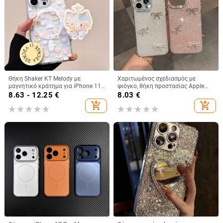
Θήκη Shaker KT Melody με
Χαριτωμένος σχεδιασμός με
μαγνητικό κράτημα για iPhone 11-
φιόγκο, θήκη προστασίας Apple
14 Pro/Max, ακρυλική, ματ
iPhone 11–15 Pro Max, πλήρης
8.63 - 12.25
€
8.03
€
φινίρισμα, αντοχή σε πτώσεις
κάλυψη
add_shopping_cart
add_shopping_cart