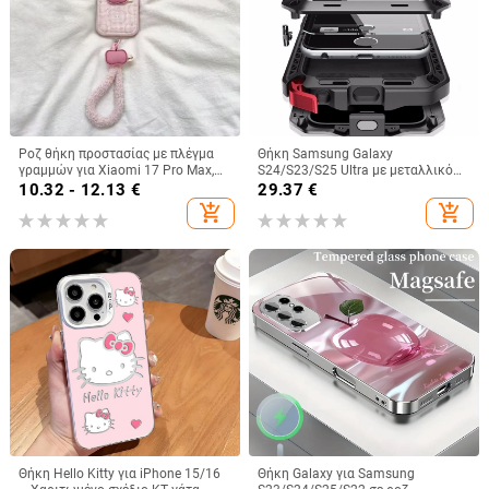
Ροζ θήκη προστασίας με πλέγμα
Θήκη Samsung Galaxy
γραμμών για Xiaomi 17 Pro Max,
S24/S23/S25 Ultra με μεταλλικό
15 Pro και Redmi Note 14/Note 15
πίσω κάλυμμα, μηχανουργική
10.32 - 12.13
€
29.37
€
κατεργασία, προσαρμογή, απαγωγή
add_shopping_cart
add_shopping_cart
θερμότητας, αντίσταση στις
πτώσεις, αντι-αποτυπώματα
Θήκη Hello Kitty για iPhone 15/16
Θήκη Galaxy για Samsung