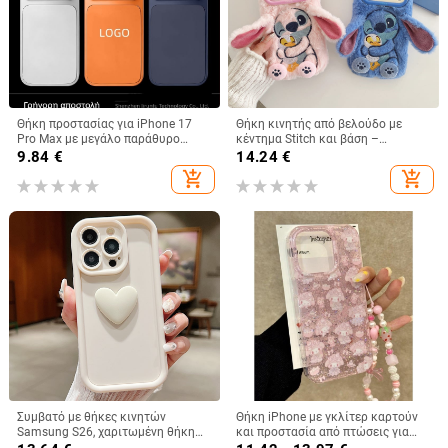
Θήκη προστασίας για iPhone 17
Θήκη κινητής από βελούδο με
Pro Max με μεγάλο παράθυρο
κέντημα Stitch και βάση –
προβολής, ακρυλικό
χειροποίητο καρτούν στυλ,
9.84
€
14.24
€
προστατευτικό φακού, ανθεκτική
προστασία από πτώσεις, συμβατή
add_shopping_cart
add_shopping_cart
στις πτώσεις, αντιδακτυλικά
με iPhone 11–17 σειρές
αποτυπώματα, διάχυση
θερμότητας
Συμβατό με θήκες κινητών
Θήκη iPhone με γκλίτερ καρτούν
Samsung S26, χαριτωμένη θήκη
και προστασία από πτώσεις για
A56, θήκη 3D καρδιά για A32, ματ
iPhone 16 Pro Max, 15, 14 Pro, 13