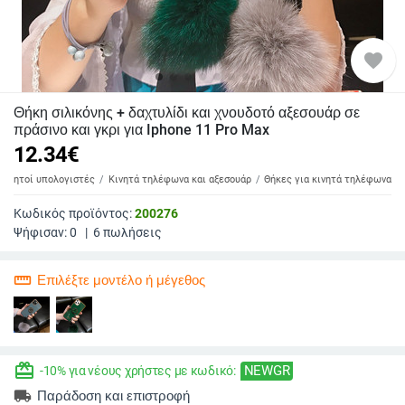
favorite
Θήκη σιλικόνης + δαχτυλίδι και χνουδοτό αξεσουάρ σε
πράσινο και γκρι για Iphone 11 Pro Max
12.34
€
 φορητοί υπολογιστές
Κινητά τηλέφωνα και αξεσουάρ
Θήκες για κινητά τηλέφωνα
Κωδικός προϊόντος:
200276
Ψήφισαν:
0
|
6
πωλήσεις
straighten
Επιλέξτε μοντέλο ή μέγεθος
redeem
NEWGR
-10% για νέους χρήστες με κωδικό:
local_shipping
Παράδοση και επιστροφή