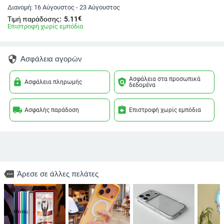
Διανομή:
16 Αύγουστος - 23 Αύγουστος
€
Τιμή παράδοσης:
5.11
Επιστροφή χωρίς εμπόδια
security
Ασφάλεια αγορών
Ασφάλεια στα προσωπικά
lock
policy
Ασφάλεια πληρωμής
δεδομένα
local_shipping
assignment_return
Ασφαλής παράδοση
Επιστροφή χωρίς εμπόδια
more
Άρεσε σε άλλες πελάτες