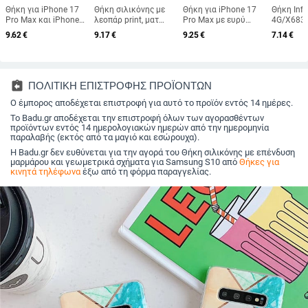
Θήκη για iPhone 17
Θήκη σιλικόνης με
Θήκη για iPhone 17
Θήκη Infi
Pro Max και iPhone
λεοπάρ print, ματ
Pro Max με ευρύ
4G/X683
16 Pro – πίσω
φινίρισμα, ανθεκτική
άνοιγμα προβολής,
μαλακή θ
9.62
€
9.17
€
9.25
€
7.14
€
κάλυμμα από
στις πτώσεις,
ματ φινίρισμα και
καρτούν 
συνθετικό δέρμα, υφή
εμπνευσμένη από
μαγνητική πρόσδεση
προσαρμο
ραφής, προστασία από
ιαπωνο-κορεατικό
προστασί
πτώσεις,
στυλ, για iPhone 11-
ανθεκτικ
προσαρμόσιμη
14 σειρές
πτώσεις
assignment_return
ΠΟΛΙΤΙΚΗ ΕΠΙΣΤΡΟΦΗΣ ΠΡΟΪΟΝΤΩΝ
Ο έμπορος αποδέχεται επιστροφή για αυτό το προϊόν εντός 14 ημέρες.
Το Badu.gr αποδέχεται την επιστροφή όλων των αγορασθέντων
προϊόντων εντός 14 ημερολογιακών ημερών από την ημερομηνία
παραλαβής (εκτός από τα μαγιό και εσώρουχα).
Η Badu.gr δεν ευθύνεται για την αγορά του Θήκη σιλικόνης με επένδυση
μαρμάρου και γεωμετρικά σχήματα για Samsung S10 από
Θήκες για
κινητά τηλέφωνα
έξω από τη φόρμα παραγγελίας.