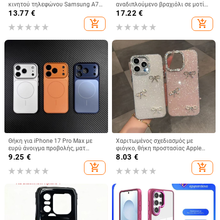
κινητού τηλεφώνου Samsung A73,
αναδιπλούμενο βραχιόλι σε μοτίβο
θήκη κινητού τηλεφώνου
κροκοδειλικού δέρματος
13.77
€
17.22
€
A36/A16, προστατευτικό κάλυμμα
add_shopping_cart
add_shopping_cart
A26/A56, αόρατη βάση στήριξης
Θήκη για iPhone 17 Pro Max με
Χαριτωμένος σχεδιασμός με
ευρύ άνοιγμα προβολής, ματ
φιόγκο, θήκη προστασίας Apple
φινίρισμα και μαγνητική πρόσδεση
iPhone 11–15 Pro Max, πλήρης
9.25
€
8.03
€
κάλυψη
add_shopping_cart
add_shopping_cart