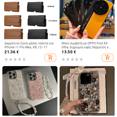
Δερμάτινη ζώνη μέσης τσάντα για
Θήκη συμβατή με OPPO Find X9
iPhone 11 Pro Max, XR, 12–17
Ultra, διχρωμία υφής δέρματος και
φθορίζουσες γραμμές, GT8Pro
21.36
€
13.50
€
προστατευτική θήκη
add_shopping_cart
add_shopping_cart