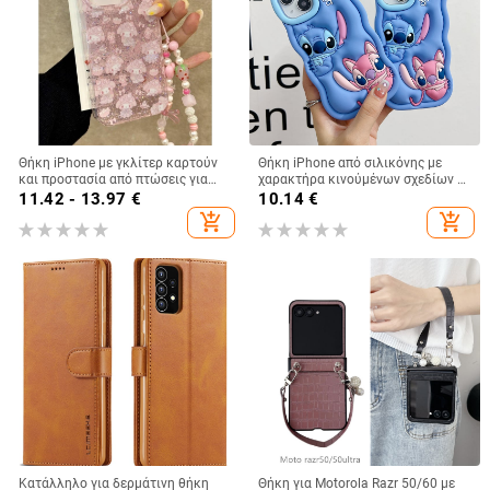
Θήκη iPhone με γκλίτερ καρτούν
Θήκη iPhone από σιλικόνης με
και προστασία από πτώσεις για
χαρακτήρα κινούμένων σχεδίων –
iPhone 16 Pro Max, 15, 14 Pro, 13
προστασία από πτώσεις, ματ
11.42 - 13.97
€
10.14
€
Plus, 12, 11, 7/8 Plus, XS/XR
φινίρισμα, συμβατή με iPhone
add_shopping_cart
add_shopping_cart
11/12/13/14 σειρά (Pro/Max)
Κατάλληλο για δερμάτινη θήκη
Θήκη για Motorola Razr 50/60 με