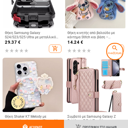
Θήκη Samsung Galaxy
Θήκη κινητής από βελούδο με
S24/S23/S25 Ultra με μεταλλικό
κέντημα Stitch και βάση –
πίσω κάλυμμα, μηχανουργική
χειροποίητο καρτούν στυλ,
29.37
€
14.24
€
κατεργασία, προσαρμογή, απαγωγή
προστασία από πτώσεις, συμβατή
search
add_shopping_cart
add_shopping_cart
θερμότητας, αντίσταση στις
με iPhone 11–17 σειρές
Αναζήτηση
πτώσεις, αντι-αποτυπώματα
Θήκη Shaker KT Melody με
Συμβατό με Samsung Galaxy Z
μαγνητικό κράτημα για iPhone 11-
Fold6 και Z Fold7 — θήκη
14 Pro/Max, ακρυλική, ματ
τηλεφώνου από δέρμα με υποδοχή
8.63 - 12.25
€
24.53
€
local_mall
add_shopping_cart
ΑΓΌΡΑΣΕ
ΠΡΟΣΘΉΚΗ ΣΤΟ ΚΑΛΆΘΙ