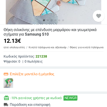
favorite
Θήκη σιλικόνης με επένδυση μαρμάρου και γεωμετρικά
σχήματα για Samsung S10
12.13
€
 φορητοί υπολογιστές
Κινητά τηλέφωνα και αξεσουάρ
Θήκες για κινητά τηλέφωνα
Κωδικός προϊόντος:
221238
Ψήφισαν:
0
|
0
πωλήσεις
straighten
Επιλέξτε μοντέλο ή μέγεθος
redeem
NEWGR
-10% για νέους χρήστες με κωδικό:
local_shipping
Παράδοση και επιστροφή