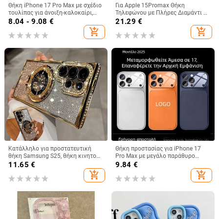
Θήκη iPhone 17 Pro Max με σχέδιο
Για Apple 15Promax Θήκη
τουλίπας για άνοιξη-καλοκαίρι,
Τηλεφώνου με Πλήρες Διαμάντι 16
IMD πολυτελής αίσθηση, 14 μοτίβα
Πολυτελής Προστατευτική Θήκη
8.04 - 9.08
€
21.29
€
κελύφους, 15 ακριβείς οπές
Κουνελιού με Στρας 15pro 13
add_shopping_cart
add_shopping_cart
Βραχιόλι 14
Κατάλληλο για προστατευτική
Θήκη προστασίας για iPhone 17
θήκη Samsung S25, θήκη κινητού
Pro Max με μεγάλο παράθυρο
τηλεφώνου Edge Drill, S24,
προβολής, ακρυλικό
11.65
€
9.84
€
διαφανής μαγνητική θήκη με
προστατευτικό φακού, ανθεκτική
add_shopping_cart
add_shopping_cart
στρας, A56, αντιολισθητική
στις πτώσεις, αντιδακτυλικά
πούδρα με γκλίτερ
αποτυπώματα, διάχυση
θερμότητας