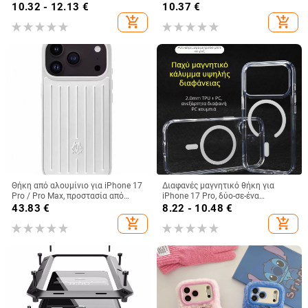
15 Pro και Redmi Note 14/Note 15
καμπύλες άκρες και προστασία
10.32 - 12.13
€
10.37
€
από πτώσεις
add_shopping_cart
add_shopping_cart
Θήκη από αλουμίνιο για iPhone 17
Διαφανές μαγνητικό θήκη για
Pro / Pro Max, προστασία από
iPhone 17 Pro, δύο-σε-ένα
πτώσεις, μαγνητικό κλείσιμο,
προστατευτικό κάλυμμα με
43.83
€
8.22 - 10.48
€
κατασκευή με έγχυση, δυνατότητα
παχύτερο πλαίσιο και μεγάλο
add_shopping_cart
add_shopping_cart
προσαρμογής
άνοιγμα