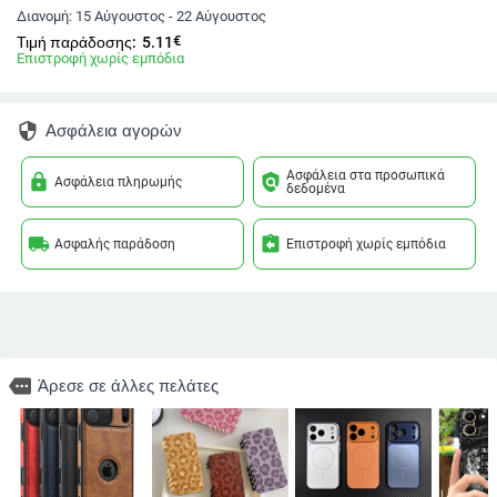
Διανομή:
15 Αύγουστος - 22 Αύγουστος
€
Τιμή παράδοσης:
5.11
Επιστροφή χωρίς εμπόδια
security
Ασφάλεια αγορών
Ασφάλεια στα προσωπικά
lock
policy
Ασφάλεια πληρωμής
δεδομένα
local_shipping
assignment_return
Ασφαλής παράδοση
Επιστροφή χωρίς εμπόδια
more
Άρεσε σε άλλες πελάτες