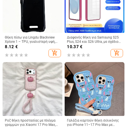
Θήκη πίσω για Lingdu Blackview
Διαφανής θήκη για Samsung S25
Xplore 1 – TPU, γυαλιστερή υφή,
Plus, S24 και S26 Ultra, με σχέδιο
κατασκευή με έγχυση,
Gold Shield Eagle Eye
8.12
€
10.37
€
προσαρμοστικό
add_shopping_cart
add_shopping_cart
Ροζ θήκη προστασίας με πλέγμα
Γαλάζια καρτούν θήκη σιλικόνης
γραμμών για Xiaomi 17 Pro Max,
για iPhone 11–17 Pro Max με