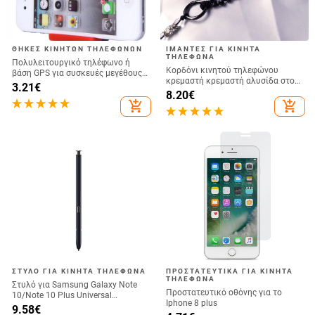
ΘΉΚΕΣ ΚΙΝΗΤΏΝ ΤΗΛΕΦΏΝΩΝ
ΙΜΆΝΤΕΣ ΓΙΑ ΚΙΝΗΤΆ
ΤΗΛΈΦΩΝΑ
Πολυλειτουργικό τηλέφωνο ή
Κορδόνι κινητού τηλεφώνου
βάση GPS για συσκευές μεγέθους
κρεμαστή κρεμαστή αλυσίδα στον
έως και 76 mm / 4.8 ίντσες
3.21
€
λαιμό Κρεμαστό κρυστάλλινο
8.20
€
χάντρες χειροποίητο Αντι-χαμένο
add_shopping_cart
add_shopping_cart
σχοινί για iPhone Αποσπώμενο
ΣΤΥΛΌ ΓΙΑ ΚΙΝΗΤΆ ΤΗΛΈΦΩΝΑ
ΠΡΟΣΤΑΤΕΥΤΙΚΆ ΓΙΑ ΚΙΝΗΤΆ
ΤΗΛΈΦΩΝΑ
Στυλό για Samsung Galaxy Note
Προστατευτικό οθόνης για το
10/Note 10 Plus Universal
Iphone 8 plus
Capacitive Pen Sensitive Screen
9.58
€