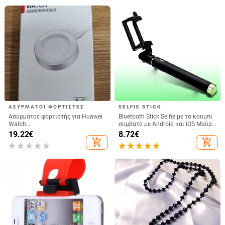
Huawei realme
κινητού τηλεφώνου
ΑΣΎΡΜΑΤΟΙ ΦΟΡΤΙΣΤΈΣ
SELFIE STICK
Ασύρματος φορτιστής για Huawei
Bluetooth Stick Selfie με το κουμπί
Watch
συμβατό με Android και iOS Μαύρο
GT6/GT5/Watch5/Watch4/GT4 –
/ Πράσινο
19.22
€
8.72
€
μεταλλικό σώμα, μαγνητική
add_shopping_cart
add_shopping_cart
φόρτιση, QC 3.0 γρήγορη φόρτιση,
έξοδος 5W