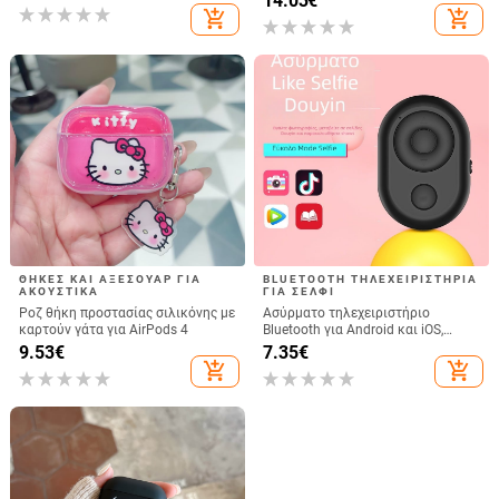
14.03
€
αντιολισθητική προστατευτική
add_shopping_cart
add_shopping_cart
θήκη για Power Bank
ΘΉΚΕΣ ΚΑΙ ΑΞΕΣΟΥΆΡ ΓΙΑ
BLUETOOTH ΤΗΛΕΧΕΙΡΙΣΤΉΡΙΑ
ΑΚΟΥΣΤΙΚΆ
ΓΙΑ ΣΈΛΦΙ
Ροζ θήκη προστασίας σιλικόνης με
Ασύρματο τηλεχειριστήριο
καρτούν γάτα για AirPods 4
Bluetooth για Android και iOS,
συμβατό με selfies και
9.53
€
7.35
€
βιντεοσκόπήσεις, μοντέλο 6-key
add_shopping_cart
add_shopping_cart
tremolo, Vernon, ABS υλικό, βάρος
15 g