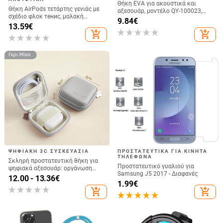
Θήκη EVA για ακουστικά και
Θήκη AirPods τετάρτης γενιάς με
αξεσουάρ, μοντέλο QY-100023,
σχέδιο φλοκ тенис, μαλακή
κατασκευή με θερμοπίεση και
9.84
€
σιλικόνη 3D σχεδιασμό, συμβατή
13.59
€
ράψιμο, χωρητικότητα 5,
με AirPods 3 και Pro 2
add_shopping_cart
add_shopping_cart
κατάλληλη για ακουστικά,
καλώδια, φορτιστές και φορητούς
σκληρούς δίσκους
ΨΗΦΙΑΚΉ 3C ΣΥΣΚΕΥΑΣΊΑ
ΠΡΟΣΤΑΤΕΥΤΙΚΆ ΓΙΑ ΚΙΝΗΤΆ
ΤΗΛΈΦΩΝΑ
Σκληρή προστατευτική θήκη για
Προστατευτικό γυαλιού για
ψηφιακά αξεσουάρ: οργάνωση
Samsung J5 2017 - Διαφανές
καλωδίων και φορτιστών, USB
12.00 - 13.36
€
1.99
€
μνήμη και ακουστικά.
add_shopping_cart
add_shopping_cart