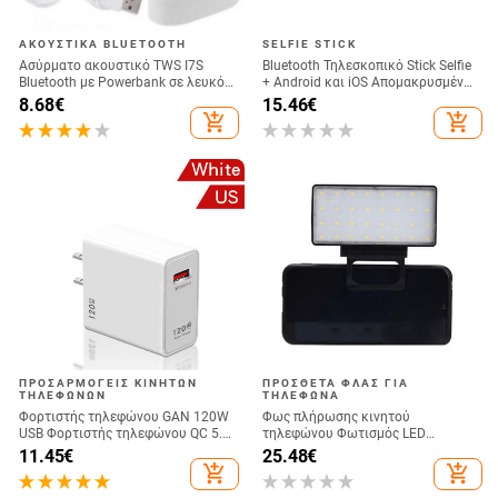
ΑΚΟΥΣΤΙΚΆ BLUETOOTH
SELFIE STICK
Ασύρματο ακουστικό TWS I7S
Bluetooth Τηλεσκοπικό Stick Selfie
Bluetooth με Powerbank σε λευκό
+ Android και iOS Απομακρυσμένη
χρώμα
Κάμερα - Μαύρο
8.68
€
15.46
€
add_shopping_cart
add_shopping_cart
ΠΡΟΣΑΡΜΟΓΕΊΣ ΚΙΝΗΤΏΝ
ΠΡΌΣΘΕΤΑ ΦΛΑΣ ΓΙΑ
ΤΗΛΕΦΏΝΩΝ
ΤΗΛΈΦΩΝΑ
Φορτιστής τηλεφώνου GAN 120W
Φως πλήρωσης κινητού
USB Φορτιστής τηλεφώνου QC 5.0
τηλεφώνου Φωτισμός LED
4.0 3.0 Προσαρμογέας γρήγορης
Ζωντανής μετάδοσης Selfie Φως
11.45
€
25.48
€
φόρτισης για iPhone 14 13 12
Πλήρης Φως Υπολογιστή
add_shopping_cart
add_shopping_cart
Φορτιστής USB της Samsung
Διάσκεψη Βίντεο Φωτισμός