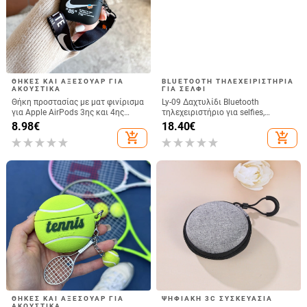
ΘΉΚΕΣ ΚΑΙ ΑΞΕΣΟΥΆΡ ΓΙΑ
BLUETOOTH ΤΗΛΕΧΕΙΡΙΣΤΉΡΙΑ
ΑΚΟΥΣΤΙΚΆ
ΓΙΑ ΣΈΛΦΙ
Θήκη προστασίας με ματ φινίρισμα
Ly-09 Δαχτυλίδι Bluetooth
για Apple AirPods 3ης και 4ης
τηλεχειριστήριο για selfies,
γενιάς
Bluetooth 5.3, ABS, βάρος 10
8.98
€
18.40
€
add_shopping_cart
add_shopping_cart
ΘΉΚΕΣ ΚΑΙ ΑΞΕΣΟΥΆΡ ΓΙΑ
ΨΗΦΙΑΚΉ 3C ΣΥΣΚΕΥΑΣΊΑ
ΑΚΟΥΣΤΙΚΆ