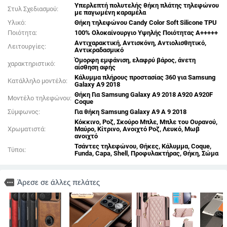
Υπερλεπτή πολυτελής θήκη πλάτης τηλεφώνου
Στυλ Σχεδιασμού:
με παγωμένη καραμέλα
Υλικό:
Θήκη τηλεφώνου Candy Color Soft Silicone TPU
Ποιότητα:
100% Ολοκαίνουργιο Υψηλής Ποιότητας A+++++
Αντιχαρακτική, Αντισκόνη, Αντιολισθητικό,
Λειτουργίες:
Αντικραδασμικό
Όμορφη εμφάνιση, ελαφρύ βάρος, άνετη
χαρακτηριστικό:
αίσθηση αφής
Κάλυμμα πλήρους προστασίας 360 για Samsung
Κατάλληλο μοντέλο:
Galaxy A9 2018
Θήκη Για Samsung Galaxy A9 2018 A920 A920F
Μοντέλο τηλεφώνου:
Coque
Σύμφωνος:
Για θήκη Samsung Galaxy A9 A 9 2018
Κόκκινο, Ροζ, Σκούρο Μπλε, Μπλε του Ουρανού,
Χρωματιστά:
Μαύρο, Κίτρινο, Ανοιχτό Ροζ, Λευκό, Μωβ
ανοιχτό
Τσάντες τηλεφώνου, Θήκες, Κάλυμμα, Coque,
Τύποι:
Funda, Capa, Shell, Προφυλακτήρας, Θήκη, Σώμα
more
Άρεσε σε άλλες πελάτες