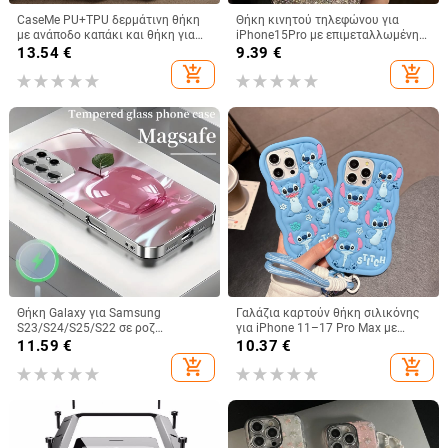
CaseMe PU+TPU δερμάτινη θήκη
Θήκη κινητού τηλεφώνου για
με ανάποδο καπάκι και θήκη για
iPhone15Pro με επιμεταλλωμένη
κάρτες για Redmi Note 10 και
κόλλα και ρετούς, θήκη
13.54
€
9.39
€
Xiaomi 11 Lite, με βάση και
προστασίας Apple 12 Promax με
add_shopping_cart
add_shopping_cart
μαγνητικό κλείσιμο
πούλιες
Θήκη Galaxy για Samsung
Γαλάζια καρτούν θήκη σιλικόνης
S23/S24/S25/S22 σε ροζ
για iPhone 11–17 Pro Max με
παγωμένο κρύσταλλο με πλήρη
καμπύλες άκρες και προστασία
11.59
€
10.37
€
κάλυψη και μεταλλικό φινίρισμα
από πτώσεις
add_shopping_cart
add_shopping_cart