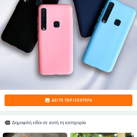
image
ΔΕΊΤΕ ΠΕΡΙΣΣΌΤΕΡΑ
more
Δημοφιλή είδοι σε αυτή τη κατηγορία