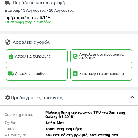
local_shipping
Παράδοση και επιστροφή
Διανομή:
13 Αύγουστος - 20 Αύγουστος
€
Τιμή παράδοσης:
5.11
Επιστροφή χωρίς εμπόδια
security
Ασφάλεια αγορών
Ασφάλεια στα προσωπικά
lock
policy
Ασφάλεια πληρωμής
δεδομένα
local_shipping
assignment_return
Ασφαλής παράδοση
Επιστροφή χωρίς εμπόδια
settings
Προδιαγραφές προϊόντος
Μαλακή θήκη τηλεφώνου TPU για Samsung
Χαρακτηριστικά:
Galaxy A9 2018
Σχέδιο:
Απλό, Ματ
Τύπος:
Τοποθετημένη θήκη
Λειτουργία:
Ανθεκτικό στη βρωμιά, Αντικτυπήματα