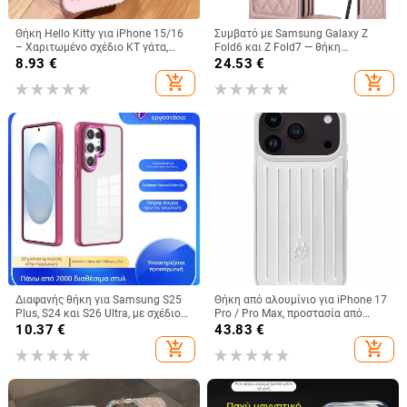
Θήκη Hello Kitty για iPhone 15/16
Συμβατό με Samsung Galaxy Z
– Χαριτωμένο σχέδιο KT γάτα,
Fold6 και Z Fold7 — θήκη
λευκό ή μαύρο, Ανθεκτική σε
τηλεφώνου από δέρμα με υποδοχή
8.93
€
24.53
€
πτώσεις
για στυλό, αναδιπλούμενη, κομψός
add_shopping_cart
add_shopping_cart
σχεδιασμός, με λουράκι καρπού,
για γυναίκες
Διαφανής θήκη για Samsung S25
Θήκη από αλουμίνιο για iPhone 17
Plus, S24 και S26 Ultra, με σχέδιο
Pro / Pro Max, προστασία από
Gold Shield Eagle Eye
πτώσεις, μαγνητικό κλείσιμο,
10.37
€
43.83
€
κατασκευή με έγχυση, δυνατότητα
add_shopping_cart
add_shopping_cart
προσαρμογής