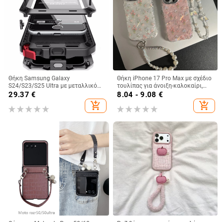
Θήκη Samsung Galaxy
Θήκη iPhone 17 Pro Max με σχέδιο
S24/S23/S25 Ultra με μεταλλικό
τουλίπας για άνοιξη-καλοκαίρι,
πίσω κάλυμμα, μηχανουργική
IMD πολυτελής αίσθηση, 14 μοτίβα
29.37
€
8.04 - 9.08
€
κατεργασία, προσαρμογή, απαγωγή
κελύφους, 15 ακριβείς οπές
add_shopping_cart
add_shopping_cart
θερμότητας, αντίσταση στις
πτώσεις, αντι-αποτυπώματα