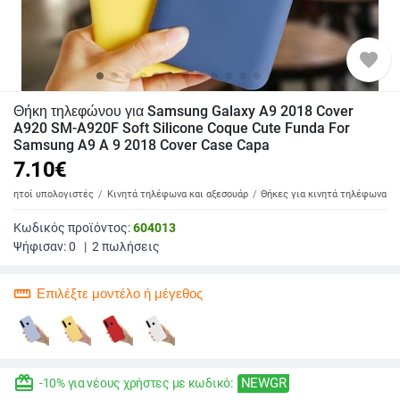
favorite
Θήκη τηλεφώνου για Samsung Galaxy A9 2018 Cover
A920 SM-A920F Soft Silicone Coque Cute Funda For
Samsung A9 A 9 2018 Cover Case Capa
7.10
€
 φορητοί υπολογιστές
Κινητά τηλέφωνα και αξεσουάρ
Θήκες για κινητά τηλέφωνα
Κωδικός προϊόντος:
604013
Ψήφισαν:
0
|
2
πωλήσεις
straighten
Επιλέξτε μοντέλο ή μέγεθος
redeem
NEWGR
-10% για νέους χρήστες με κωδικό: