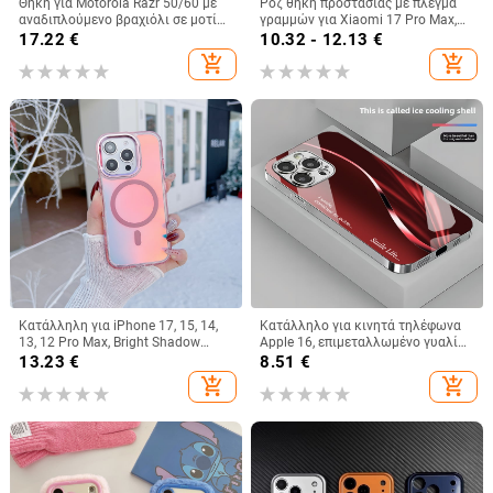
Θήκη για Motorola Razr 50/60 με
Ροζ θήκη προστασίας με πλέγμα
αναδιπλούμενο βραχιόλι σε μοτίβο
γραμμών για Xiaomi 17 Pro Max,
κροκοδειλικού δέρματος
15 Pro και Redmi Note 14/Note 15
17.22
€
10.32 - 12.13
€
add_shopping_cart
add_shopping_cart
Κατάλληλη για iPhone 17, 15, 14,
Κατάλληλο για κινητά τηλέφωνα
13, 12 Pro Max, Bright Shadow
Apple 16, επιμεταλλωμένο γυαλί
Chameleon, θήκη τηλεφώνου 16E,
με εκθαμβωτικό φως, απλό iPhone
13.23
€
8.51
€
πλήρης κάλυψη, αντιπτώσεις
17 Pro, μοντέρνο και ελαφρύ,
add_shopping_cart
add_shopping_cart
πολυτελές 14 Plus