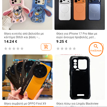
Θήκη κινητής από βελούδο με
Θήκη για iPhone 17 Pro Max με
κέντημα Stitch και βάση –
ευρύ άνοιγμα προβολής, ματ
χειροποίητο καρτούν στυλ,
φινίρισμα και μαγνητική πρόσδεση
14.24
€
9.25
€
προστασία από πτώσεις, συμβατή
search
add_shopping_cart
add_shopping_cart
με iPhone 11–17 σειρές
Αναζήτηση
Θήκη συμβατή με OPPO Find X9
Θήκη πίσω για Lingdu Blackview