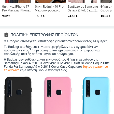
Θήκη για iPhone 17
Θήκη Redmi K90 Pro
Συμβατό με Samsung
Θήκη από
Pro Max και iPhone
Max από φυσικό
Galaxy Z Fold6 και Z
δέρμα με
16 Pro – πίσω
δέρμα με
Fold7 — θήκη
παράθυρ
9.62
€
15.17
€
24.53
€
10.05
€
κάλυμμα από
ηλεκτροπλατινωμένο
τηλεφώνου από
για iPhon
συνθετικό δέρμα, υφή
άκρο σε στυλ λεπίδας,
δέρμα με υποδοχή για
σειρά, αν
ραφής, προστασία από
εκλεπτυσμένο
στυλό,
πτώσεις 
πτώσεις,
αίσθημα
αναδιπλούμενη,
απορρόφ
προσαρμόσιμη
κομψός σχεδιασμός,
θερμότητ
assignment_return
ΠΟΛΙΤΙΚΗ ΕΠΙΣΤΡΟΦΗΣ ΠΡΟΪΟΝΤΩΝ
με λουράκι καρπού,
αντιδακτ
Ο έμπορος αποδέχεται επιστροφή για αυτό το προϊόν εντός 14 ημέρες.
για γυναίκες
αποτυπώ
Το Badu.gr αποδέχεται την επιστροφή όλων των αγορασθέντων
προϊόντων εντός 14 ημερολογιακών ημερών από την ημερομηνία
παραλαβής (εκτός από τα μαγιό και εσώρουχα).
Η Badu.gr δεν ευθύνεται για την αγορά του Θήκη τηλεφώνου για
Samsung Galaxy A9 2018 Cover A920 SM-A920F Soft Silicone Coque Cute
Funda For Samsung A9 A 9 2018 Cover Case Capa από
Θήκες για κινητά
τηλέφωνα
έξω από τη φόρμα παραγγελίας.