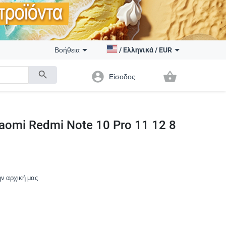
Βοήθεια
/
Ελληνικά
/
EUR
search
account_circle
shopping_basket
Είσοδος
iaomi Redmi Note 10 Pro 11 12 8
ην αρχική μας