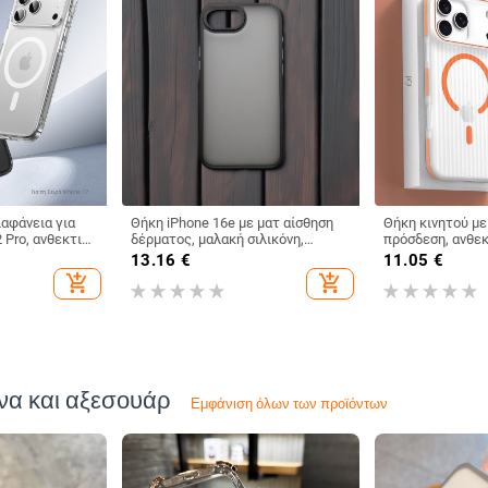
ιαφάνεια για
Θήκη iPhone 16e με ματ αίσθηση
Θήκη κινητού με
 Pro, ανθεκτική
δέρματος, μαλακή σιλικόνη,
πρόσδεση, ανθεκ
νισχυμένο
TPU+PC, ημιδιαφανής, προστασία
πτώσεις, απορρ
€
13.16
€
11.05
€
λυφη υφή
από πτώσεις
θερμότητας, ματ 
add_shopping_cart
add_shopping_cart
σειρά iPhone 12
Horse)
να και αξεσουάρ
Εμφάνιση όλων των προϊόντων