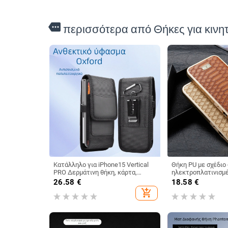
more
περισσότερα από Θήκες για κινη
Κατάλληλο για iPhone15 Vertical
Θήκη PU με σχέδιο 
PRO Δερμάτινη θήκη, κάρτα,
ηλεκτροπλατινισμέ
ύφασμα Oxford, νάιλον, ζώνη,
για iPhone 12/13 —
26.58
€
18.58
€
τσάντα μέσης κινητού τηλεφώνου
ρετρό στυλ, χειροπ
add_shopping_cart
ανθεκτική σε πτώσ