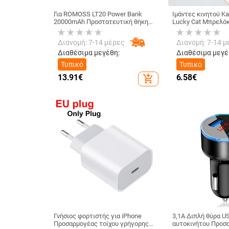
Για ROMOSS LT20 Power Bank
Ιμάντες κινητού K
20000mAh Προστατευτική θήκη
Lucky Cat Μπρελόκ
σιλικόνης Αντικρουστικό/
iPhone Κοντό κινητ
ολισθητικό κάλυμμα Για δέρμα
σχοινί Κορδόνια Χ
Διανομή: 7-14 μέρες
Διανομή: 7-14 μ
Power Bank ROMOSS LT20 Pro
μενταγιόν για κινη
Διαθέσιμα μεγέθη:
Διαθέσιμα μεγέ
Τυπικό
Τυπικό
13.91
€
6.58
€
add_shopping_cart
Γνήσιος φορτιστής για iPhone
3,1A Διπλή θύρα U
Προσαρμογέας τοίχου γρήγορης
αυτοκινήτου Προσ