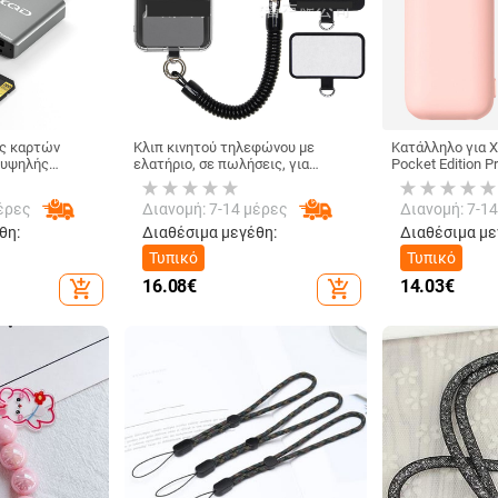
ς καρτών
Κλιπ κινητού τηλεφώνου με
Κατάλληλο για X
 υψηλής
ελατήριο, σε πωλήσεις, για
Pocket Edition 
 διεπαφής
υπαίθρια αθλήματα, αγκράφα
θήκη σιλικόνης
ουμινένιο κράμα
ορειβασίας με ελατήριο, θήκη
αντιολισθητική
έρες
Διανομή: 7-14 μέρες
Διανομή: 7-1
κινητού τηλεφώνου με σταθερό
θήκη για Power 
ελατήριο
θη:
Διαθέσιμα μεγέθη:
Διαθέσιμα με
Τυπικό
Τυπικό
16.08
€
14.03
€
add_shopping_cart
add_shopping_cart