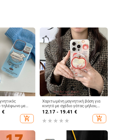
γνητικός
Χαριτωμένη μαγνητική βάση για
ο τηλέφωνο με
κινητό με σχέδιο γάτας-μήλου,
, γαλάζιο
συμβατή με iPhone 13–17
5
€
12.17 - 19.41
€
ό περίβλημα,
add_shopping_cart
add_shopping_cart
hone 13–17