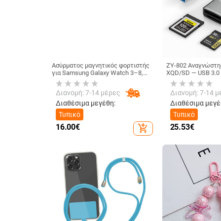
Ασύρματος μαγνητικός φορτιστής
ZY-802 Αναγνώστη
για Samsung Galaxy Watch 3–8,
XQD/SD — USB 3.0
Active 1/2 • QC2.0 • Μαγνητική
ταχύτητας, διπλής
φόρτιση • 3W / 1A
Type-C και USB, αλ
Διανομή: 7-14 μέρες
Διανομή: 7-14 μ
+ ABS
Διαθέσιμα μεγέθη:
Διαθέσιμα μεγέ
Τυπικό
Τυπικό
16.00
€
25.53
€
add_shopping_cart