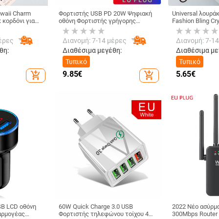
awaii Charm
Φορτιστής USB PD 20W Ψηφιακή
Universal λουρά
 κορδόνι για
οθόνη Φορτιστής γρήγορης
Fashion Bling Cr
ό λουράκι
φόρτισης Quick Charge 3.0 για
λουράκι κορδόνι
αριτωμένο
iPhone 14 13 Προσαρμογέας
τηλέφωνα iPhon
έρες
Διανομή: 7-14 μέρες
Διανομή: 7-1
τά
φόρτισης τηλεφώνου Xiaomi
Camera GoPro 
Samsung
θη:
Διαθέσιμα μεγέθη:
Διαθέσιμα με
Τυπικό
Τυπικό
9.85
€
5.65
€
add_shopping_cart
add_shopping_cart
SB LCD οθόνη
60W Quick Charge 3.0 USB
2022 Νέο ασύρμα
αρμογέας
Φορτιστής τηλεφώνου τοίχου 4
300Mbps Router 