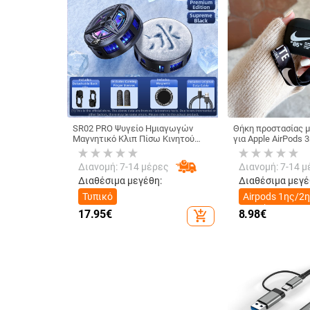
SR02 PRO Ψυγείο Ημιαγωγών
Θήκη προστασίας μ
Μαγνητικό Κλιπ Πίσω Κινητού
για Apple AirPods 3
Τηλεφώνου Ψυγείο Ζωντανού
γενιάς
Παιχνιδιού Ψηφιακή Οθόνη Άμεση
Διανομή: 7-14 μέρες
Διανομή: 7-14 μ
Προμήθεια Εργοστασίου
Διαθέσιμα μεγέθη:
Διαθέσιμα μεγέ
Τυπικό
Airpods 1ης/2
γενιάς
17.95
€
8.98
€
add_shopping_cart