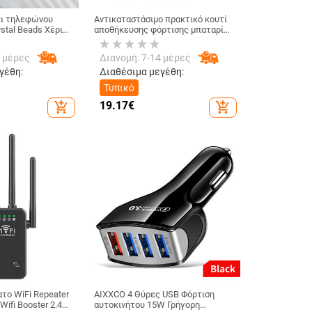
κι τηλεφώνου
Αντικαταστάσιμο πρακτικό κουτί
ystal Beads Χέρι
αποθήκευσης φόρτισης μπαταρίας
 καρπού για
6 X 18650 με ισχυρό φακό Κουτί
e X Samsung
Power Bank Αποσπώμενο για
4 μέρες
Διανομή: 7-14 μέρες
Μπρελόκ
Smartphone
γέθη:
Διαθέσιμα μεγέθη:
Τυπικό
19.17
€
add_shopping_cart
add_shopping_cart
το WiFi Repeater
AIXXCO 4 Θύρες USB Φόρτιση
Wifi Booster 2.4G
αυτοκινήτου 15W Γρήγορη