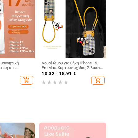
 μαγνητική
Λουρί ώμου για θήκη iPhone 15
τική στις
Pro Max, Καρτούν σχέδιο, Σιλικόνη,
όφηση
Προστασία από πτώσεις
10.32 - 18.91
€
PC υλικό, για τη
add_shopping_cart
add_shopping_cart
–14 (Ring Gold