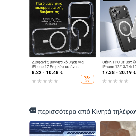
Διαφανές μαγνητικό θήκη για
Θήκη TPU με ματ δ
iPhone 17 Pro, δύο-σε-ένα
iPhone 12/13/14/12
προστατευτικό κάλυμμα με
στις πτώσεις με ε
8.22 - 10.48
€
17.38 - 20.19
παχύτερο πλαίσιο και μεγάλο
αερόσακο και ανάγ
add_shopping_cart
άνοιγμα
more
περισσότερα από Κινητά τηλέφω