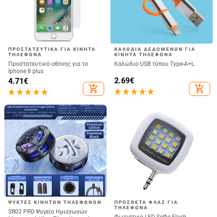
ΠΡΟΣΤΑΤΕΥΤΙΚΆ ΓΙΑ ΚΙΝΗΤΆ
ΚΑΛΏΔΙΑ ΔΕΔΟΜΈΝΩΝ ΓΙΑ
ΤΗΛΈΦΩΝΑ
ΚΙΝΗΤΆ ΤΗΛΈΦΩΝΑ
Προστατευτικό οθόνης για το
Καλώδιο USB τύπου Type-A+L
Iphone 8 plus
2.69
€
4.71
€
add_shopping_cart
add_shopping_cart
ΨΎΚΤΕΣ ΚΙΝΗΤΏΝ ΤΗΛΕΦΏΝΩΝ
ΠΡΌΣΘΕΤΑ ΦΛΑΣ ΓΙΑ
ΤΗΛΈΦΩΝΑ
SR02 PRO Ψυγείο Ημιαγωγών
Φωτιστικό LED Selfie Flash