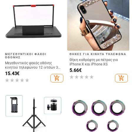
ΜΕΓΕΘΥΝΤΙΚΟΊ ΦΑΚΟΊ
ΘΉΚΕΣ ΓΙΑ ΚΙΝΗΤΆ ΤΗΛΈΦΩΝΑ
ΟΘΌΝΗΣ
Θήκη καθρέφτη με πέτρες για
Μεγεθυντικός φακός οθόνης
iPhone X και iPhone XS
κινητού τηλεφώνου 12 ιντσών 3D
5.66
€
HD ενισχυτής βίντεο Βάση
15.43
€
στήριξης με πτυσσόμενη βάση
add_shopping_cart
add_shopping_cart
γραφείου για παιχνίδια ταινιών