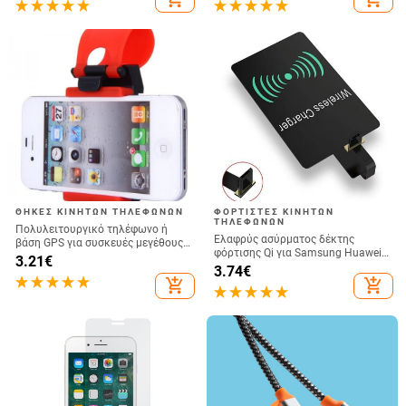
Bluetooth
ΘΉΚΕΣ ΚΙΝΗΤΏΝ ΤΗΛΕΦΏΝΩΝ
ΦΟΡΤΙΣΤΈΣ ΚΙΝΗΤΏΝ
ΤΗΛΕΦΏΝΩΝ
Πολυλειτουργικό τηλέφωνο ή
Ελαφρύς ασύρματος δέκτης
βάση GPS για συσκευές μεγέθους
φόρτισης Qi για Samsung Huawei
έως και 76 mm / 4.8 ίντσες
3.21
€
Xiaomi Universal Micro USB Type C
3.74
€
Fast Wireless Charger Adapter
add_shopping_cart
add_shopping_cart