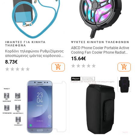
ΙΜΆΝΤΕΣ ΓΙΑ ΚΙΝΗΤΆ
ΨΎΚΤΕΣ ΚΙΝΗΤΏΝ ΤΗΛΕΦΏΝΩΝ
ΤΗΛΈΦΩΝΑ
ABCD Phone Cooler Portable Active
Κορδόνι τηλεφώνου Ρυθμιζόμενος
Cooling Fan Cooler Phone Radiator
αποσπώμενος ιμάντας κορδονιού
for Playing Games
15.64
€
λαιμού για αξεσουάρ κινητών
8.73
€
τηλεφώνων Ιμάντες λαιμού σχοινί
add_shopping_cart
add_shopping_cart
κινητού τηλεφώνου Universal