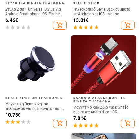
ΣΤΥΛΌ ΓΙΑ ΚΙΝΗΤΆ ΤΗΛΈΦΩΝΑ
SELFIE STICK
Στυλό 2 σε 1 Universal Stylus για
Τηλεσκοπικό Selfie Stick συμβατό
Android Smartphone IOS iPhone
με Android και iOS - Μαύρο
iPad Μολύβι σχεδίασης χωρητικό
6.46
€
13.01
€
στυλό αφής οθόνης για κινητά
add_shopping_cart
add_shopping_cart
ΘΉΚΕΣ ΚΙΝΗΤΏΝ ΤΗΛΕΦΏΝΩΝ
ΚΑΛΏΔΙΑ ΔΕΔΟΜΈΝΩΝ ΓΙΑ
ΚΙΝΗΤΆ ΤΗΛΈΦΩΝΑ
Μαγνητική θήκη κινητού
Μαγνητικό καλώδιο για κινητές
τηλεφώνου για αυτοκίνητο - ασημί
συσκευές Android και iOS -
χρώμα
10.73
€
Γρήγορη φόρτιση και συγχρονισμό
7.81
€
TYPE-C, Micro USB και LIghting σε
add_shopping_cart
add_shopping_cart