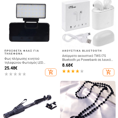
ΠΡΌΣΘΕΤΑ ΦΛΑΣ ΓΙΑ
ΑΚΟΥΣΤΙΚΆ BLUETOOTH
ΤΗΛΈΦΩΝΑ
Ασύρματο ακουστικό TWS I7S
Φως πλήρωσης κινητού
Bluetooth με Powerbank σε λευκό
τηλεφώνου Φωτισμός LED
χρώμα
8.68
€
Ζωντανής μετάδοσης Selfie Φως
25.48
€
Πλήρης Φως Υπολογιστή
add_shopping_cart
add_shopping_cart
Διάσκεψη Βίντεο Φωτισμός
κινητού τηλεφώνου