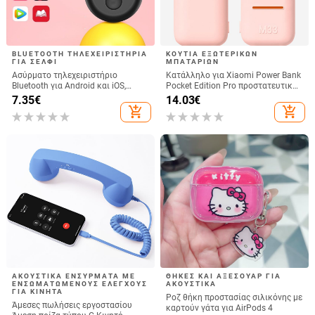
BLUETOOTH ΤΗΛΕΧΕΙΡΙΣΤΉΡΙΑ
ΚΟΥΤΙΆ ΕΞΩΤΕΡΙΚΏΝ
ΓΙΑ ΣΈΛΦΙ
ΜΠΑΤΑΡΙΏΝ
Ασύρματο τηλεχειριστήριο
Κατάλληλο για Xiaomi Power Bank
Bluetooth για Android και iOS,
Pocket Edition Pro προστατευτική
συμβατό με selfies και
θήκη σιλικόνης 33W 10000mA
7.35
€
14.03
€
βιντεοσκόπήσεις, μοντέλο 6-key
αντιολισθητική προστατευτική
add_shopping_cart
add_shopping_cart
tremolo, Vernon, ABS υλικό, βάρος
θήκη για Power Bank
15 g
ΑΚΟΥΣΤΙΚΆ ΕΝΣΎΡΜΑΤΑ ΜΕ
ΘΉΚΕΣ ΚΑΙ ΑΞΕΣΟΥΆΡ ΓΙΑ
ΕΝΣΩΜΑΤΩΜΈΝΟΥΣ ΕΛΈΓΧΟΥΣ
ΑΚΟΥΣΤΙΚΆ
ΓΙΑ ΚΙΝΗΤΆ
Ροζ θήκη προστασίας σιλικόνης με
Άμεσες πωλήσεις εργοστασίου
καρτούν γάτα για AirPods 4