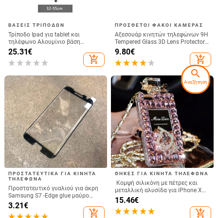
ΒΆΣΕΙΣ ΤΡΊΠΟΔΩΝ
ΠΡΌΣΘΕΤΟΙ ΦΑΚΟΊ ΚΆΜΕΡΑΣ
Τρίποδο Ipad για tablet και
Αξεσουάρ κινητών τηλεφώνων 9H
τηλέφωνο Αλουμίνιο βάση
Tempered Glass 3D Lens Protector
στήριξης δαπέδου για Ipad
For SamsungGalaxy S23 Ultra
25.31
€
9.80
€
Τρίποδο Tablet με βάση
Camera Lens Glass for Phone
add_shopping_cart
add_shopping_cart
Smartphone & Tablet
search
Αναζήτηση
ΠΡΟΣΤΑΤΕΥΤΙΚΆ ΓΙΑ ΚΙΝΗΤΆ
ΘΉΚΕΣ ΓΙΑ ΚΙΝΗΤΆ ΤΗΛΈΦΩΝΑ
ΤΗΛΈΦΩΝΑ
Κομψή σιλικόνη με πέτρες και
Προστατευτικό γυαλιού για άκρη
μεταλλική αλυσίδα για iPhone X
Samsung S7 -Edge glue μαύρο
και iPhone XS
15.46
€
χρώμα
3.21
€
add_shopping_cart
add_shopping_cart