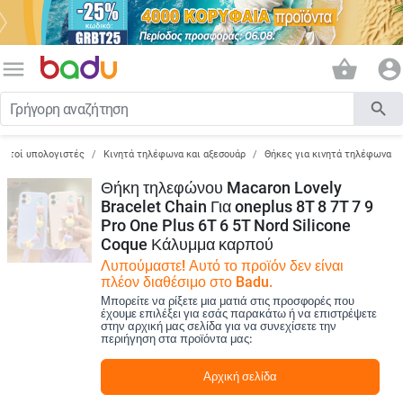
menu
shopping_basket
account_circle
search
ορητοί υπολογιστές
Κινητά τηλέφωνα και αξεσουάρ
Θήκες για κινητά τηλέφωνα
Θήκη τηλεφώνου Macaron Lovely
Bracelet Chain Για oneplus 8T 8 7T 7 9
Pro One Plus 6T 6 5T Nord Silicone
Coque Κάλυμμα καρπού
Λυπούμαστε! Αυτό το προϊόν δεν είναι
πλέον διαθέσιμο στο Badu.
Μπορείτε να ρίξετε μια ματιά στις προσφορές που
έχουμε επιλέξει για εσάς παρακάτω ή να επιστρέψετε
στην αρχική μας σελίδα για να συνεχίσετε την
περιήγηση στα προϊόντα μας:
Αρχική σελίδα