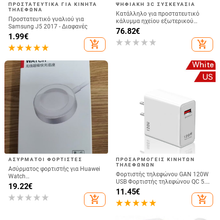
ΠΡΟΣΤΑΤΕΥΤΙΚΆ ΓΙΑ ΚΙΝΗΤΆ
ΨΗΦΙΑΚΉ 3C ΣΥΣΚΕΥΑΣΊΑ
ΤΗΛΈΦΩΝΑ
Κατάλληλο για προστατευτικό
Προστατευτικό γυαλιού για
κάλυμμα ηχείου εξωτερικού
Samsung J5 2017 - Διαφανές
χώρου Jbl Partybox 320, κάλυμμα
76.82
€
1.99
€
σκόνης για θήκη τρόλεϊ Stage 320
add_shopping_cart
add_shopping_cart
Audio
ΑΣΎΡΜΑΤΟΙ ΦΟΡΤΙΣΤΈΣ
ΠΡΟΣΑΡΜΟΓΕΊΣ ΚΙΝΗΤΏΝ
ΤΗΛΕΦΏΝΩΝ
Ασύρματος φορτιστής για Huawei
Φορτιστής τηλεφώνου GAN 120W
Watch
USB Φορτιστής τηλεφώνου QC 5.0
GT6/GT5/Watch5/Watch4/GT4 –
19.22
€
4.0 3.0 Προσαρμογέας γρήγορης
11.45
€
μεταλλικό σώμα, μαγνητική
φόρτισης για iPhone 14 13 12
add_shopping_cart
add_shopping_cart
φόρτιση, QC 3.0 γρήγορη φόρτιση,
Φορτιστής USB της Samsung
έξοδος 5W
Huawei realme