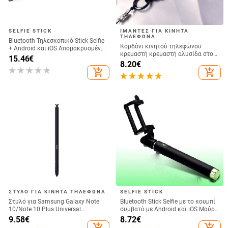
SELFIE STICK
ΙΜΆΝΤΕΣ ΓΙΑ ΚΙΝΗΤΆ
ΤΗΛΈΦΩΝΑ
Bluetooth Τηλεσκοπικό Stick Selfie
Κορδόνι κινητού τηλεφώνου
+ Android και iOS Απομακρυσμένη
κρεμαστή κρεμαστή αλυσίδα στον
Κάμερα - Μαύρο
15.46
€
λαιμό Κρεμαστό κρυστάλλινο
8.20
€
χάντρες χειροποίητο Αντι-χαμένο
add_shopping_cart
add_shopping_cart
σχοινί για iPhone Αποσπώμενο
ΣΤΥΛΌ ΓΙΑ ΚΙΝΗΤΆ ΤΗΛΈΦΩΝΑ
SELFIE STICK
Στυλό για Samsung Galaxy Note
Bluetooth Stick Selfie με το κουμπί
10/Note 10 Plus Universal
συμβατό με Android και iOS Μαύρο
Capacitive Pen Sensitive Screen
/ Πράσινο
9.58
€
8.72
€
Touch Spen Χωρίς συμβατό με
add_shopping_cart
add_shopping_cart