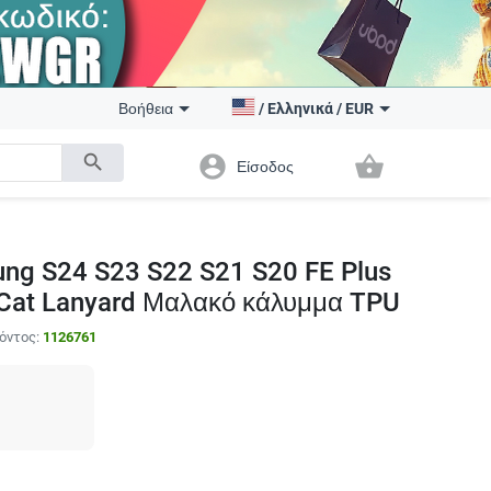
Βοήθεια
/
Ελληνικά
/
EUR
search
account_circle
shopping_basket
Είσοδος
ung S24 S23 S22 S21 S20 FE Plus
 Cat Lanyard Μαλακό κάλυμμα TPU
όντος:
1126761