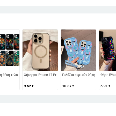
ς Galaxy S24 S23 προστατευτική θήκη προσομοίωσης κινητού τηλεφώνου θή
ώνου Apple 16promax, ρετρό, φορητή, ηλεκτρολυτική, προστατευτική θήκη κ
ή θήκη τηλεφώνου με κεφάλι τίγρης και ζώο για Apple 14 Pro Max, προστατε
Θήκη για iPhone 17 Pro Max, PC ματ φινίρισμα, μαγνητική προσ
Γαλάζια καρτούν θήκη σιλικόνης γι
Θήκη iPho
9.52
€
10.37
€
6.91
€