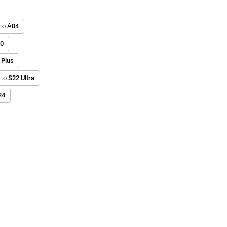
 το Α04
20
 Plus
 το S22 Ultra
24