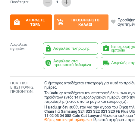
remove
add
Ποσότητα:
1
ΑΓΟΡΆΣΤΕ
ΠΡΟΣΘΉΚΗ ΣΤΟ
Προσθήκη
local_mall
add_shopping_cart
favorite
αγαπημέ
ΤΏΡΑ
ΚΑΛΆΘΙ
Ασφάλεια
Επιστροφή χ
lock
assignment_return
Ασφάλεια πληρωμής
αγορών:
εμπόδια
Ασφάλεια στα
policy
local_shipping
Ασφαλής πα
προσωπικά δεδομένα
ΠΟΛΙΤΙΚΗ
Ο έμπορος αποδέχεται επιστροφή για αυτό το προϊόν
ΕΠΙΣΤΡΟΦΗΣ
ημέρες.
ΠΡΟΪΟΝΤΩΝ:
Το Badu.gr αποδέχεται την επιστροφή όλων των αγ
προϊόντων εντός 14 ημερολογιακών ημερών από την
παραλαβής (εκτός από τα μαγιό και εσώρουχα).
Η Badu.gr δεν ευθύνεται για την αγορά του Θήκη τη
Chain Για Samsung S24 S23 S22 S21 S20 FE Plus Ult
11 02 03 04 05S Cute Cat Lanyard Μαλακό κάλυμμα
Θήκες για κινητά τηλέφωνα
έξω από τη φόρμα παρα