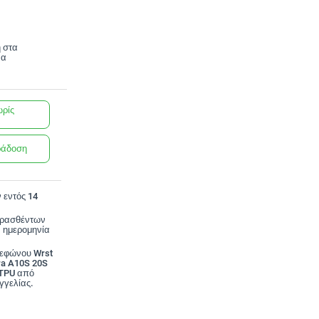
 στα
να
ωρίς
ράδοση
 εντός 14
ορασθέντων
 ημερομηνία
λεφώνου Wrst
ra A10S 20S
 TPU από
γγελίας.