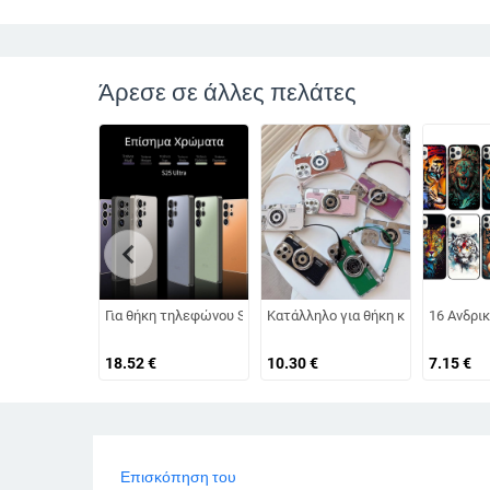
Άρεσε σε άλλες πελάτες
chevron_left
Για θήκη τηλεφώνου Samsung S25Ultra AG αίσθηση δέρματο
Κατάλληλο για θήκη κινητού τηλεφ
16 Ανδρικ
18.52
€
10.30
€
7.15
€
Επισκόπηση του