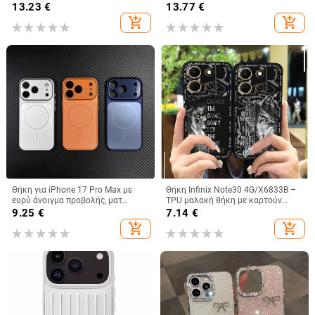
Chameleon, θήκη τηλεφώνου 16E,
θήκη κινητού τηλεφώνου
13.23
€
13.77
€
πλήρης κάλυψη, αντιπτώσεις
A36/A16, προστατευτικό κάλυμμα
add_shopping_cart
add_shopping_cart
A26/A56, αόρατη βάση στήριξης
Θήκη για iPhone 17 Pro Max με
Θήκη Infinix Note30 4G/X6833B –
ευρύ άνοιγμα προβολής, ματ
TPU μαλακή θήκη με καρτούν
φινίρισμα και μαγνητική πρόσδεση
σχέδιο, προσαρμοζόμενη,
9.25
€
7.14
€
προστασία από σκόνη, ανθεκτική
add_shopping_cart
add_shopping_cart
στις πτώσεις