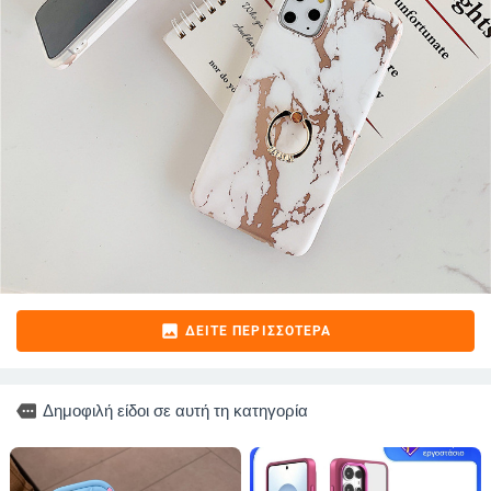
image
ΔΕΊΤΕ ΠΕΡΙΣΣΌΤΕΡΑ
more
Δημοφιλή είδοι σε αυτή τη κατηγορία