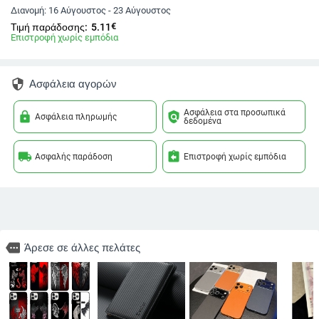
Διανομή:
16 Αύγουστος - 23 Αύγουστος
€
Τιμή παράδοσης:
5.11
Επιστροφή χωρίς εμπόδια
security
Ασφάλεια αγορών
Ασφάλεια στα προσωπικά
lock
policy
Ασφάλεια πληρωμής
δεδομένα
local_shipping
assignment_return
Ασφαλής παράδοση
Επιστροφή χωρίς εμπόδια
more
Άρεσε σε άλλες πελάτες