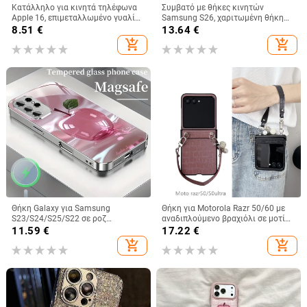
Κατάλληλο για κινητά τηλέφωνα
Συμβατό με θήκες κινητών
Apple 16, επιμεταλλωμένο γυαλί
Samsung S26, χαριτωμένη θήκη
με εκθαμβωτικό φως, απλό iPhone
A56, θήκη 3D καρδιά για A32, ματ
8.51
€
13.64
€
17 Pro, μοντέρνο και ελαφρύ,
θήκη για A24, θήκη σιλικόνης για
add_shopping_cart
add_shopping_cart
πολυτελές 14 Plus
A53, προστατευτικές θήκες για
A33, μαλακές
Θήκη Galaxy για Samsung
Θήκη για Motorola Razr 50/60 με
S23/S24/S25/S22 σε ροζ
αναδιπλούμενο βραχιόλι σε μοτίβο
παγωμένο κρύσταλλο με πλήρη
κροκοδειλικού δέρματος
11.59
€
17.22
€
κάλυψη και μεταλλικό φινίρισμα
add_shopping_cart
add_shopping_cart