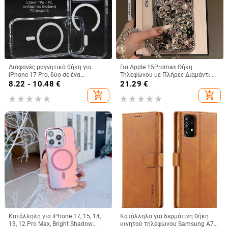
Διαφανές μαγνητικό θήκη για
Για Apple 15Promax Θήκη
iPhone 17 Pro, δύο-σε-ένα
Τηλεφώνου με Πλήρες Διαμάντι 16
προστατευτικό κάλυμμα με
Πολυτελής Προστατευτική Θήκη
8.22 - 10.48
€
21.29
€
παχύτερο πλαίσιο και μεγάλο
Κουνελιού με Στρας 15pro 13
add_shopping_cart
add_shopping_cart
άνοιγμα
Βραχιόλι 14
Κατάλληλη για iPhone 17, 15, 14,
Κατάλληλο για δερμάτινη θήκη
13, 12 Pro Max, Bright Shadow
κινητού τηλεφώνου Samsung A73,