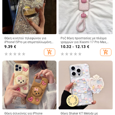
Θήκη κινητού τηλεφώνου για
Ροζ θήκη προστασίας με πλέγμα
iPhone15Pro με επιμεταλλωμένη
γραμμών για Xiaomi 17 Pro Max,
κόλλα και ρετούς, θήκη
15 Pro και Redmi Note 14/Note 15
9.39
€
10.32 - 12.13
€
προστασίας Apple 12 Promax με
add_shopping_cart
add_shopping_cart
πούλιες
Θήκη σιλικόνης για iPhone
Θήκη Shaker KT Melody με