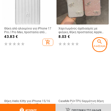
Θήκη από αλουμίνιο για iPhone 17
Χαριτωμένος σχεδιασμός με
Pro / Pro Max, προστασία από
φιόγκο, θήκη προστασίας Apple
πτώσεις, μαγνητικό κλείσιμο,
iPhone 11–15 Pro Max, πλήρης
43.83
€
8.03
€
κατασκευή με έγχυση, δυνατότητα
κάλυψη
search
add_shopping_cart
add_shopping_cart
προσαρμογής
Αναζήτηση
Θήκη Hello Kitty για iPhone 15/16
CaseMe PU+TPU δερμάτινη θήκη
– Χαριτωμένο σχέδιο KT γάτα,
με ανάποδο καπάκι και θήκη για
λευκό ή μαύρο, Ανθεκτική σε
κάρτες για Redmi Note 10 και
8.93
€
13.54
€
local_mall
add_shopping_cart
ΑΓΌΡΑΣΕ
ΠΡΟΣΘΉΚΗ ΣΤΟ ΚΑΛΆΘΙ