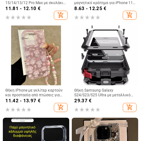
15/14/13/12 Pro Max με σκυλάκι
μαγνητικό κράτημα για iPhone 11-
με φιόγκο, πλήρης προστασία
14 Pro/Max, ακρυλική, ματ
11.81 - 12.10
€
8.63 - 12.25
€
φινίρισμα, αντοχή σε πτώσεις
add_shopping_cart
add_shopping_cart
Θήκη iPhone με γκλίτερ καρτούν
Θήκη Samsung Galaxy
και προστασία από πτώσεις για
S24/S23/S25 Ultra με μεταλλικό
iPhone 16 Pro Max, 15, 14 Pro, 13
πίσω κάλυμμα, μηχανουργική
11.42 - 13.97
€
29.37
€
Plus, 12, 11, 7/8 Plus, XS/XR
κατεργασία, προσαρμογή, απαγωγή
add_shopping_cart
add_shopping_cart
θερμότητας, αντίσταση στις
πτώσεις, αντι-αποτυπώματα