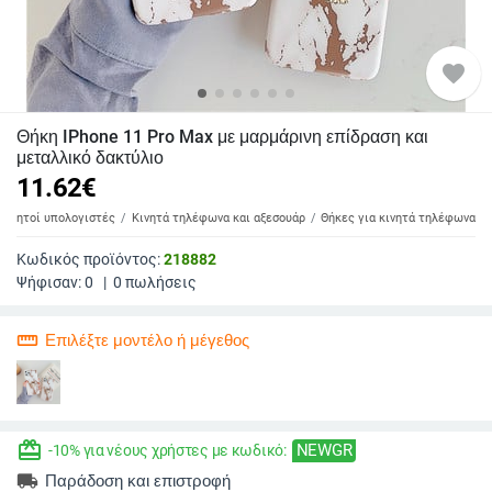
favorite
Θήκη IPhone 11 Pro Max με μαρμάρινη επίδραση και
μεταλλικό δακτύλιο
11.62
€
 φορητοί υπολογιστές
Κινητά τηλέφωνα και αξεσουάρ
Θήκες για κινητά τηλέφωνα
Κωδικός προϊόντος:
218882
Ψήφισαν:
0
|
0
πωλήσεις
straighten
Επιλέξτε μοντέλο ή μέγεθος
redeem
NEWGR
-10% για νέους χρήστες με κωδικό:
local_shipping
Παράδοση και επιστροφή