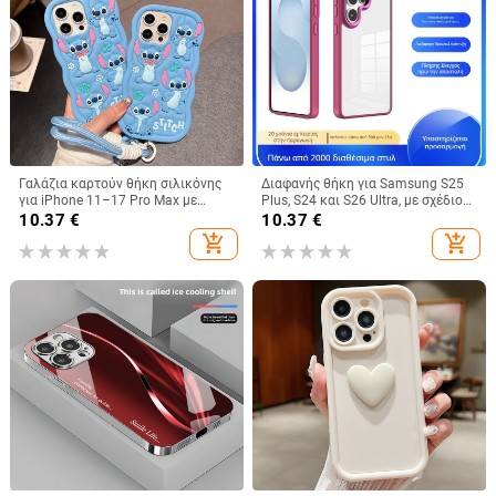
Γαλάζια καρτούν θήκη σιλικόνης
Διαφανής θήκη για Samsung S25
για iPhone 11–17 Pro Max με
Plus, S24 και S26 Ultra, με σχέδιο
καμπύλες άκρες και προστασία
Gold Shield Eagle Eye
10.37
€
10.37
€
από πτώσεις
add_shopping_cart
add_shopping_cart