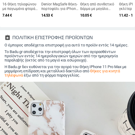
16 Θήκη τηλεφώνου
Denior MagSafe θήκη-
Θήκη από συνθετικό
Θήκη iPh
με παγωμένα φτερά
πορτοφόλι για iPhone
δέρμα με μεγάλο
γκλίτερ 
αγγέλου για iPhone
12–16 — Χειροποίητο
παράθυρο προβολής
προστασί
7.44
€
14.53
€
10.05
€
11.42 - 13
15Pro Max με
συνθετικό δέρμα,
για iPhone 15-17
πτώσεις 
διασυνοριακή
στυλ πορτοφόλι, θήκη
σειρά, ανθεκτική στις
16 Pro Ma
σχεδίαση 13 Μαλακή
καρτών, λειτουργία
πτώσεις και
Pro, 13 Pl
θήκη ανθεκτική στις
στήριγμα
απορρόφηση
7/8 Plus,
πτώσεις 14
θερμότητας,
assignment_return
ΠΟΛΙΤΙΚΗ ΕΠΙΣΤΡΟΦΗΣ ΠΡΟΪΟΝΤΩΝ
αντιδακτυλικά
Ο έμπορος αποδέχεται επιστροφή για αυτό το προϊόν εντός 14 ημέρες.
αποτυπώματα
Το Badu.gr αποδέχεται την επιστροφή όλων των αγορασθέντων
προϊόντων εντός 14 ημερολογιακών ημερών από την ημερομηνία
παραλαβής (εκτός από τα μαγιό και εσώρουχα).
Η Badu.gr δεν ευθύνεται για την αγορά του Θήκη IPhone 11 Pro Max με
μαρμάρινη επίδραση και μεταλλικό δακτύλιο από
Θήκες για κινητά
τηλέφωνα
έξω από τη φόρμα παραγγελίας.