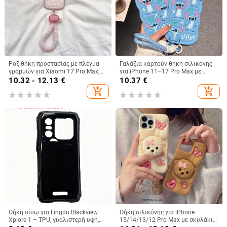
Ροζ θήκη προστασίας με πλέγμα
Γαλάζια καρτούν θήκη σιλικόνης
γραμμών για Xiaomi 17 Pro Max,
για iPhone 11–17 Pro Max με
15 Pro και Redmi Note 14/Note 15
καμπύλες άκρες και προστασία
10.32 - 12.13
€
10.37
€
από πτώσεις
add_shopping_cart
add_shopping_cart
Θήκη πίσω για Lingdu Blackview
Θήκη σιλικόνης για iPhone
Xplore 1 – TPU, γυαλιστερή υφή,
15/14/13/12 Pro Max με σκυλάκι