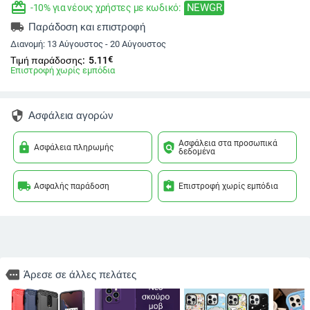
redeem
NEWGR
-10% για νέους χρήστες με κωδικό:
local_shipping
Παράδοση και επιστροφή
Διανομή:
13 Αύγουστος - 20 Αύγουστος
€
Τιμή παράδοσης:
5.11
Επιστροφή χωρίς εμπόδια
security
Ασφάλεια αγορών
Ασφάλεια στα προσωπικά
lock
policy
Ασφάλεια πληρωμής
δεδομένα
local_shipping
assignment_return
Ασφαλής παράδοση
Επιστροφή χωρίς εμπόδια
more
Άρεσε σε άλλες πελάτες