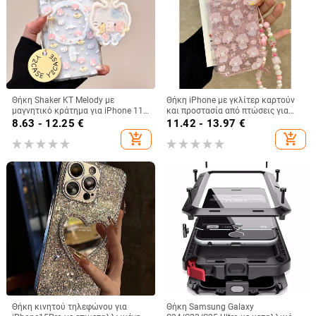
Θήκη Shaker KT Melody με
Θήκη iPhone με γκλίτερ καρτούν
μαγνητικό κράτημα για iPhone 11-
και προστασία από πτώσεις για
14 Pro/Max, ακρυλική, ματ
iPhone 16 Pro Max, 15, 14 Pro, 13
8.63 - 12.25
€
11.42 - 13.97
€
φινίρισμα, αντοχή σε πτώσεις
Plus, 12, 11, 7/8 Plus, XS/XR
add_shopping_cart
add_shopping_cart
Θήκη κινητού τηλεφώνου για
Θήκη Samsung Galaxy