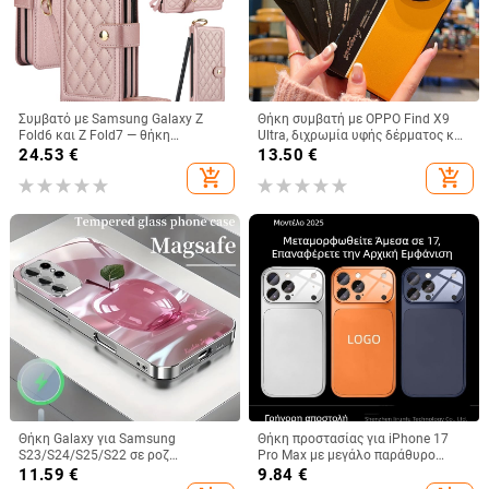
Συμβατό με Samsung Galaxy Z
Θήκη συμβατή με OPPO Find X9
Fold6 και Z Fold7 — θήκη
Ultra, διχρωμία υφής δέρματος και
τηλεφώνου από δέρμα με υποδοχή
φθορίζουσες γραμμές, GT8Pro
24.53
€
13.50
€
για στυλό, αναδιπλούμενη, κομψός
προστατευτική θήκη
add_shopping_cart
add_shopping_cart
σχεδιασμός, με λουράκι καρπού,
για γυναίκες
Θήκη Galaxy για Samsung
Θήκη προστασίας για iPhone 17
S23/S24/S25/S22 σε ροζ
Pro Max με μεγάλο παράθυρο
παγωμένο κρύσταλλο με πλήρη
προβολής, ακρυλικό
11.59
€
9.84
€
κάλυψη και μεταλλικό φινίρισμα
προστατευτικό φακού, ανθεκτική