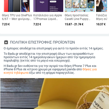
Θήκη TPU για OnePlus
Κατάλληλο για Apple
Θήκη προστασίας
Γαλάζια 
6/6T – Ματ φινίρισμα,
17Promax Liquid
Caseti Line Puppy
θήκη σιλ
Μοτίβο
θήκη τηλεφώνου
16Pro για iPhone 15
iPhone 1
7.23
€
7.22
€
15.87 - 21.74
€
10.37
€
ανθρακερωμάτων,
Iphone14Pro Straight
Pro Max, iPhone 13
Max με κ
Προστασία από
Edge Silicone 13 Ultra-
Pro και iPhone 14
άκρες κα
πτώσεις, Μαγνητική
Thin All-Inclusive θήκη
από πτώσ
σύνδεση
Xr
assignment_return
ΠΟΛΙΤΙΚΗ ΕΠΙΣΤΡΟΦΗΣ ΠΡΟΪΟΝΤΩΝ
Ο έμπορος αποδέχεται επιστροφή για αυτό το προϊόν εντός 14 ημέρες.
Το Badu.gr αποδέχεται την επιστροφή όλων των αγορασθέντων
προϊόντων εντός 14 ημερολογιακών ημερών από την ημερομηνία
παραλαβής (εκτός από τα μαγιό και εσώρουχα).
Η Badu.gr δεν ευθύνεται για την αγορά του Θήκη IPhone 7 Plus και
iPhone 8 Plus σε κίτρινο χρώμα με εφαρμογή panda από
Θήκες για
κινητά τηλέφωνα
έξω από τη φόρμα παραγγελίας.