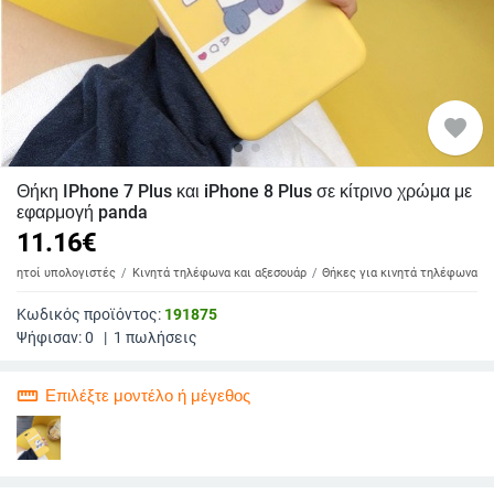
favorite
Θήκη IPhone 7 Plus και iPhone 8 Plus σε κίτρινο χρώμα με
εφαρμογή panda
11.16
€
 φορητοί υπολογιστές
Κινητά τηλέφωνα και αξεσουάρ
Θήκες για κινητά τηλέφωνα
Κωδικός προϊόντος:
191875
Ψήφισαν:
0
|
1
πωλήσεις
straighten
Επιλέξτε μοντέλο ή μέγεθος