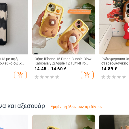
/13 με υφή
Θήκη iPhone 15 Press Bubble Blow
Ενδιαφέρουσα θή
ο-λευκό ζωικό
Kabibala για Apple 12 13/14Pro
στερεοφωνικής N
 από πτώσεις
Max, ανθεκτική σε πτώσεις 11"
iPhone16/15PRO
14.45 - 14.60
€
14.89
€
14/13PRO
add_shopping_cart
add_shopping_cart
να και αξεσουάρ
Εμφάνιση όλων των προϊόντων