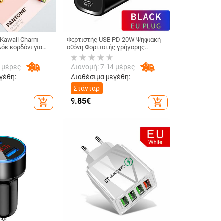
 Kawaii Charm
Φορτιστής USB PD 20W Ψηφιακή
όκ κορδόνι για
οθόνη Φορτιστής γρήγορης
νητό λουράκι
φόρτισης Quick Charge 3.0 για
 Χαριτωμένο
iPhone 14 13 Προσαρμογέας
4 μέρες
Διανομή: 7-14 μέρες
νητά
φόρτισης τηλεφώνου Xiaomi
Samsung
γέθη:
Διαθέσιμα μεγέθη:
Στάνταρ
9.85
€
add_shopping_cart
add_shopping_cart