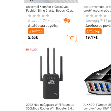
Universal λουράκι τηλεφώνου
Αντικαταστάσιμο π
Fashion Bling Crystal Beads Χέρι
αποθήκευσης φόρτ
λουράκι κορδόνι καρπού για
6 X 18650 με ισχυρ
τηλέφωνα iPhone X Samsung
Power Bank Αποσπ
Διανομή: 7-14 μέρες
Διανομή: 7-14 μ
Camera GoPro Μπρελόκ
Smartphone
Διαθέσιμα μεγέθη:
Διαθέσιμα μεγέ
Στάνταρ
Στάνταρ
5.65
€
19.17
€
add_shopping_cart
2022 Νέο ασύρματο WiFi Repeater
AIXXCO 4 Θύρες U
300Mbps Router Wifi Booster 2.4G
αυτοκινήτου 15W 