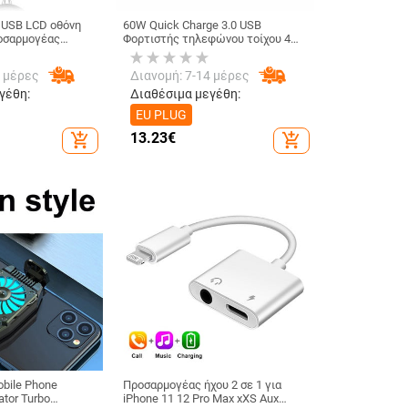
 USB LCD οθόνη
60W Quick Charge 3.0 USB
οσαρμογέας
Φορτιστής τηλεφώνου τοίχου 4
ιστή κινητού
θύρες QC3.0 Προσαρμογέας
Samsung S30 S20
γρήγορης φόρτισης για iPhone X
4 μέρες
Διανομή: 7-14 μέρες
50 A30 Φορτιστής
Samsung s9 A50 Xiaomi EU US
Charger
γέθη:
Διαθέσιμα μεγέθη:
EU PLUG
13.23
€
add_shopping_cart
add_shopping_cart
obile Phone
Προσαρμογέας ήχου 2 σε 1 για
ator Turbo
iPhone 11 12 Pro Max xXS Aux