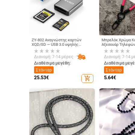
ZY-802 Αναγνώστης καρτών
Μπρελόκ Χρώμα Κο
XQD/SD — USB 3.0 υψηλής
Αξεσουάρ Τηλεφών
ταχύτητας, διπλής διεπαφής
Τηλέφωνο Αλυσίδα
Type-C και USB, αλουμινένιο κράμα
Αστακό Κούμπωμα 
Διανομή: 7-14 μέρες
Διανομή: 7-14 μ
+ ABS
Landyard Τσάντα Κ
αυτοκινήτου Σχοινί
Διαθέσιμα μεγέθη:
Διαθέσιμα μεγέ
Στάνταρ
Στάνταρ
25.53
€
5.64
€
add_shopping_cart