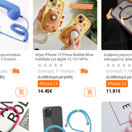
εργοστασίου
Θήκη iPhone 15 Press Bubble Blow
Διάφανη μαγνητ
 C Κινητό
Kabibala για Apple 12 13/14Pro
κάλυμματος φακο
nternet
Max, ανθεκτική σε πτώσεις 11"
Pro Max – ανθεκ
τηλέφωνο
έρες
Διανομή: 7-14 μέρες
Διανομή: 7-1
ωνο Ακουστικά
το ακουστικό
θη:
Διαθέσιμα μεγέθη:
Διαθέσιμα με
iPhone 15
iPhone 13
14.45
€
11.81
€
add_shopping_cart
add_shopping_cart