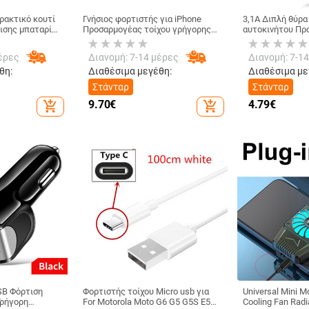
ρακτικό κουτί
Γνήσιος φορτιστής για iPhone
3,1A Διπλή θύρα
ισης μπαταρίας
Προσαρμογέας τοίχου γρήγορης
αυτοκινήτου Πρ
ό φακό Κουτί
φόρτισης 20W Quick Charge 4.0
αυτόματου φορτ
ώμενο για
3.0 Για iPhone 14 13 12 11 Pro Max
τηλεφώνου για 
έρες
Διανομή: 7-14 μέρες
Διανομή: 7-1
Φορτιστής τηλεφώνου
+ A51 A71 A70 A
στο αυτοκίνητο
θη:
Διαθέσιμα μεγέθη:
Διαθέσιμα με
Στάνταρ
Στάνταρ
9.70
€
4.79
€
add_shopping_cart
add_shopping_cart
SB Φόρτιση
Φορτιστής τοίχου Micro usb για
Universal Mini M
Γρήγορη
For Motorola Moto G6 G5 G5S E5
Cooling Fan Radi