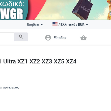
Βοήθεια
/
Ελληνικά
/
EUR
search
account_circle
shopping_basket
Είσοδος
1 Ultra XZ1 XZ2 XZ3 XZ5 XZ4
ην αρχική μας