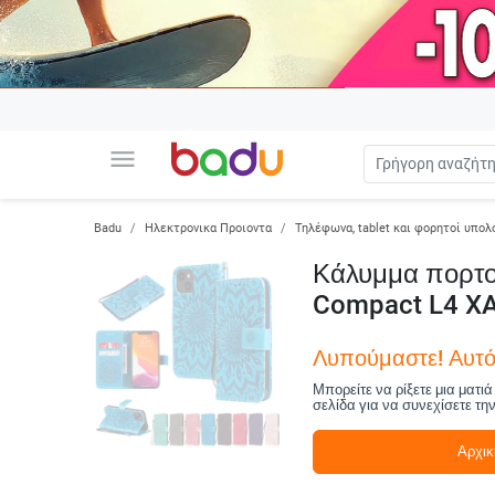
menu
Badu
Ηλεκτρονικα Προιοντα
Τηλέφωνα, tablet και φορητοί υπολ
Κάλυμμα πορτοφ
Compact L4 XA2
Λυπούμαστε! Αυτό 
Μπορείτε να ρίξετε μια ματι
σελίδα για να συνεχίσετε τη
Αρχικ