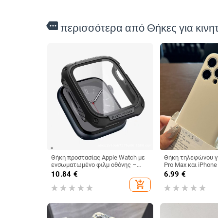
more
περισσότερα από Θήκες για κινη
Θήκη προστασίας Apple Watch με
Θήκη τηλεφώνου γι
ενσωματωμένο φιλμ οθόνης –
Pro Max και iPhone
μαλακό περίβλημα, γυάλινο πάνελ
σιλικόνη προστασί
10.84
€
6.99
€
οθόνης, ανθεκτικό σε πτώσεις,
πλήρης κάλυψη, αί
add_shopping_cart
αντι-αποτυπώματα
δέρματος, αντιπτ