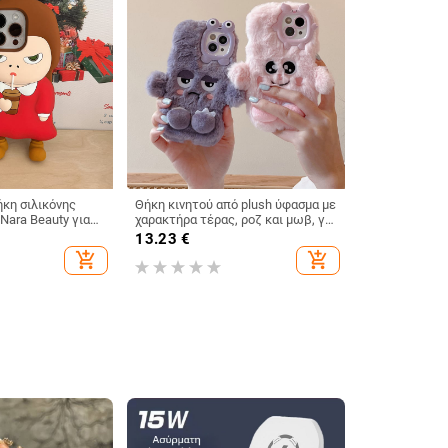
κη σιλικόνης
Θήκη κινητού από plush ύφασμα με
ara Beauty για
χαρακτήρα τέρας, ροζ και μωβ, για
MAX για Apple
iPhone 15, 12, 13 και 16 Pro Max
13.23
€
add_shopping_cart
add_shopping_cart