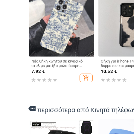
Νέα θήκη κινητού σε κινεζικό
Θήκη για iPhone 14
στυλ με μοτίβο μπλε-άσπρη
δέρματος και μαύρ
πορσελάνη, ultra-λεπτή με πλήρες
σχέδιο, προστασία
7.92
€
10.52
€
κάλυμμα, για iPhone 16 και iPhone
add_shopping_cart
17, ανθεκτική σε πτώσεις
more
περισσότερα από Κινητά τηλέφω