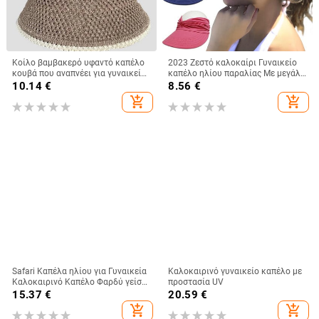
Κοίλο βαμβακερό υφαντό καπέλο
2023 Ζεστό καλοκαίρι Γυναικείο
κουβά που αναπνέει για γυναικεία
καπέλο ηλίου παραλίας Με μεγάλα
μόδα 2023 καλοκαιρινά
κεφάλια με φαρδύ γείσο
10.14
€
8.56
€
καλύμματα μικρής μαρκίζας για
προστασίας από υπεριώδη
add_shopping_cart
add_shopping_cart
κυρίες Πλεκτό καπέλο νιπτήρα
ακτινοβολία εξωτερικού χώρου
Καπέλο καπέλο άδειο αθλητικό
καπέλο μπέιζμπολ
Safari Καπέλα ηλίου για Γυναικεία
Καλοκαιρινό γυναικείο καπέλο με
Καλοκαιρινό Καπέλο Φαρδύ γείσο
προστασία UV
προστασίας από υπεριώδη
15.37
€
20.59
€
ακτινοβολία UPF Ponytail
add_shopping_cart
add_shopping_cart
Υπαίθριο καπέλο πεζοπορίας για