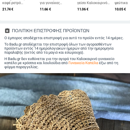
καφέ ρετρό
για γυναίκες
γείσο Καλοκαιρινό
ψεύτικα 
βελούδινο
Πτυσσόμενα καπέλο
καπέλο ηλίου
γούνα κο
21.74
€
11.66
€
11.06
€
10.05
€
οκταγωνικό καπέλο
ηλίου παραλίας
εξωτερικού χώρου
Super sof
για άνδρες και
Μεγάλο γείσο
Ανοιχτό καπέλο
χειμεριν
γυναίκες, που
Αντιηλιακό καπάκι
γυναικείο αντηλιακό
βαμβακερ
φοριέται ανάποδα με
δισκέτα Γυναικεία
καπέλο καπέλο
Ζεστή ρω
μπερέ, φθινοπωρινό
αντι-UV καπέλα
παραλία Ταξίδι
φασόλια 
assignment_return
ΠΟΛΙΤΙΚΗ ΕΠΙΣΤΡΟΦΗΣ ΠΡΟΪΟΝΤΩΝ
και χειμωνιάτικο
εξωτερικού χώρου
Παραθαλάσσιο
βελούδιν
μονόχρωμο καπέλο
Ο έμπορος αποδέχεται επιστροφή για αυτό το προϊόν εντός 14 ημέρες.
κούφιο καπέλο
μονόχρω
γενικής χρήσης
Το Badu.gr αποδέχεται την επιστροφή όλων των αγορασθέντων
προϊόντων εντός 14 ημερολογιακών ημερών από την ημερομηνία
παραλαβής (εκτός από τα μαγιό και εσώρουχα).
Η Badu.gr δεν ευθύνεται για την αγορά του Καλοκαιρινό γυναικείο
καπέλο με κρόσσια και λουλούδια από
Γυναικεία Καπέλα
έξω από τη
φόρμα παραγγελίας.