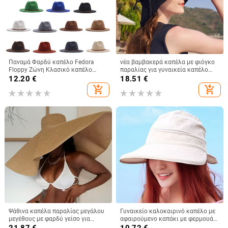
Παναμά Φαρδύ καπέλο Fedora
νέα βαμβακερά καπέλα με φιόγκο
Floppy Ζώνη Κλασικό καπέλο
παραλίας για γυναικεία καπέλο
μάλλινη πόρπη Γυναικεία καπέλα
γυναικείο καπέλο γυναικείο
12.20
€
18.51
€
μπέιζμπολ 47 γυναικεία
καπέλο καπέλο καλοκαιρινό
add_shopping_cart
add_shopping_cart
γυναικείο καπέλο Anti-UV Panama
Summer Sun Cap Viseira
Ψάθινα καπέλα παραλίας μεγάλου
Γυναικείο καλοκαιρινό καπέλο με
μεγέθους με φαρδύ γείσο για
αφαιρούμενο καπάκι με φερμουάρ
γυναίκες Με μεγάλη προστασία
με άδειο επάνω καπέλο Cycilng