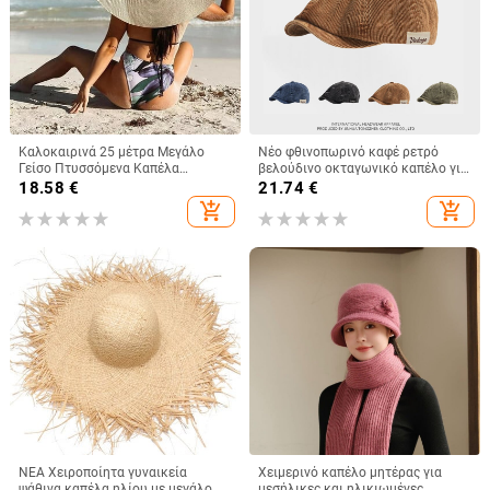
Καλοκαιρινά 25 μέτρα Μεγάλο
Νέο φθινοπωρινό καφέ ρετρό
Γείσο Πτυσσόμενα Καπέλα
βελούδινο οκταγωνικό καπέλο για
Παραλίας Γυναικεία Πτυσσόμενα
άνδρες και γυναίκες, που φοριέται
18.58
€
21.74
€
Ψάθινο Καπέλο Αντιηλιακό
ανάποδα με μπερέ, φθινοπωρινό
add_shopping_cart
add_shopping_cart
Ταξιδιωτικό Καπέλο Dropshipping
και χειμωνιάτικο μονόχρωμο
καπέλο γενικής χρήσης
ΝΕΑ Χειροποίητα γυναικεία
Χειμερινό καπέλο μητέρας για
ψάθινα καπέλα ηλίου με μεγάλο
μεσήλικες και ηλικιωμένες