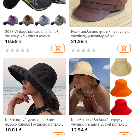
2023 Vintage καπέλο μπέιζμπολ
Νέο καπέλο από ψεύτικη γούνα για
για ανδρικά καπέλα Άνοιξη
γυναίκες, φθινοπωρινό και
Καλοκαίρι Ανδρικά καπέλα
χειμερινό ρετρό μάλλινο καπέλο
10.58
€
21.26
€
μάρκας Γυναικεία βαμβακερά
2025, βρετανικό οκτάγωνο καπέλο
add_shopping_cart
add_shopping_cart
γκολφ Μαύρο Trucker Fishing
με επίπεδη κορυφή για
λογοτεχνικά ταξίδια
Καλοκαιρινό γυναικείο πλισέ
Καπέλα με κάδο διπλής όψης για
ψάθινο καπέλο Γυναικείο καπέλο
γυναίκα Panama Bucket καπέλο
για ήλιο σε στυλ Hepburn Casual
Ανδρικά γυναικεία καπέλα Καπέλα
10.01
€
12.94
€
καπέλο ηλίου με μεγάλο γείσο
Ψαράς Καλοκαιρινό μονόχρωμο