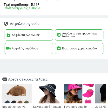
€
Τιμή παράδοσης:
5.11
Επιστροφή χωρίς εμπόδια
security
Ασφάλεια αγορών
Ασφάλεια στα προσωπικά
lock
policy
Ασφάλεια πληρωμής
δεδομένα
local_shipping
assignment_return
Ασφαλής παράδοση
Επιστροφή χωρίς εμπόδια
more
Άρεσε σε άλλες πελάτες
Νέο φθινοπωρινό
Καλοκαιρινά καπέλα
Γυναικείο Φαρδύ
2023 Νέο