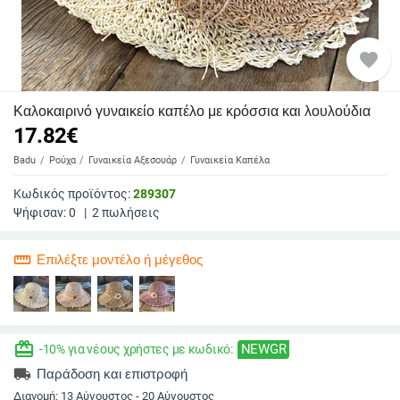
favorite
Καλοκαιρινό γυναικείο καπέλο με κρόσσια και λουλούδια
17.82
€
Badu
Ρούχα
Γυναικεία Αξεσουάρ
Γυναικεία Καπέλα
Κωδικός προϊόντος:
289307
Ψήφισαν:
0
|
2
πωλήσεις
straighten
Επιλέξτε μοντέλο ή μέγεθος
redeem
NEWGR
-10% για νέους χρήστες με κωδικό:
local_shipping
Παράδοση και επιστροφή
Διανομή:
13 Αύγουστος - 20 Αύγουστος