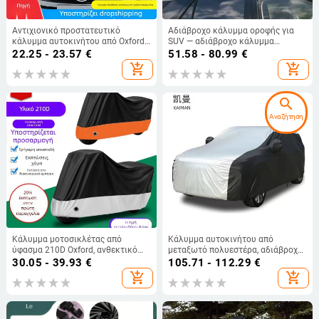
Αντιχιονικό προστατευτικό
Αδιάβροχο κάλυμμα οροφής για
κάλυμμα αυτοκινήτου από Oxford
SUV — αδιάβροχο κάλυμμα
ύφασμα, κατάλληλο για όλα τα
αποθήκευσης εξοπλισμού οροφής
22.25 - 23.57
€
51.58 - 80.99
€
μοντέλα, εγκατάσταση με
για ταξίδια
add_shopping_cart
add_shopping_cart
ηλεκτροστατική αυτοκόλλητη
ταινία, καρό μοτίβο, βάρος 400 g.
search
Αναζήτηση
Κάλυμμα μοτοσικλέτας από
Κάλυμμα αυτοκινήτου από
ύφασμα 210D Oxford, ανθεκτικό
μεταξωτό πολυεστέρα, αδιάβροχο
στον άνεμο και τη βροχή,
και θερμομονωτικό, με μακριά
30.05 - 39.93
€
105.71 - 112.29
€
UV‑ανθεκτικό, παχύ, για όλες τις
ανακλαστική λωρίδα, κατάλληλο
add_shopping_cart
add_shopping_cart
εποχές, προστασία από τη σκόνη
για sedan, SUV, MPV και hatchback