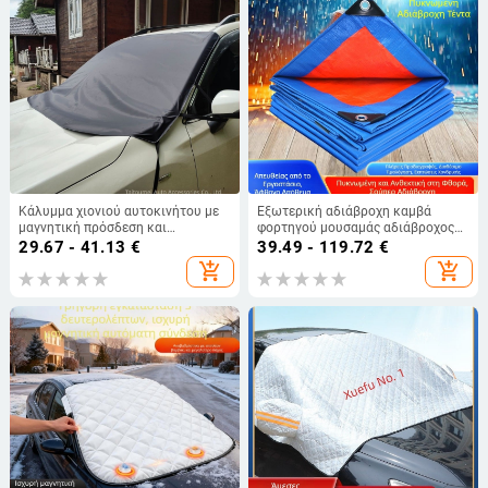
Κάλυμμα χιονιού αυτοκινήτου με
Εξωτερική αδιάβροχη καμβά
μαγνητική πρόσδεση και
φορτηγού μουσαμάς αδιάβροχος
αντηλιακή ασπίδα, κατάλληλο για
μουσαμάς χονδρικής παχύρρευστη
29.67 - 41.13
€
39.49 - 119.72
€
όλα τα μοντέλα PVC κάλυμμα
ηλιοπροστασία αδιάβροχο
add_shopping_cart
add_shopping_cart
αδιάβροχο ύφασμα προστασίας
από τον ήλιο