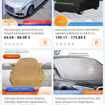
Ημι-κάλυμμα αυτοκινήτου και
Κάλυμμα αυτοκινήτου από Oxford
πλήρες κάλυμμα για το εμπρός
ύφασμα, καθολικό για όλες τις
παρμπρίζ και τα τζάμια —
εποχές, προσαρμόσιμο, Juan Hao
66.68 - 86.00
€
149.11 - 175.88
€
προστασία από τον ήλιο, μόνωση
add_shopping_cart
add_shopping_cart
θερμότητας, προστασία από σκόνη
και χιόνι
Κάλυμμα αυτοκινήτου πλήρους
Κάλυμμα χιονιού αυτοκινήτου από
κάλυψης, παχύτερο, προστασία UV
φιλμ αλουμινίου, παχυνόμενο