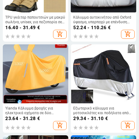
TPU γκέιτερ παπουτσιών με μακρύ
Κάλυμμα αυτοκινήτου από Oxford
σωλήνα, unisex, για πεζοπορία σε
ύφασμα, υπερπαχύ με επένδυση
χιόνι και άμμο τον χειμώνα και το
από βαμβάκι, προστασία από
16.40 - 31.49
€
52.24 - 110.26
€
φθινόπωρο
χαλάζι, σκόνη, ήλιο, θερμότητα,
add_shopping_cart
add_shopping_cart
κατάψυξη και χιόνι, τεσσάρων
εποχών
Yianda Κάλυμμα βροχής για
Εξωτερικό κάλυμμα για
ηλεκτρικά οχήματα σε δύο
μοτοσικλέτες και ποδήλατα από
τροχούς, spunlace ύφασμα,
Oxford ύφασμα, προστασία από
23.64 - 31.28
€
29.34 - 31.10
€
αδιάβροχο και ανθεκτικό στη
σκόνη για ηλεκτρικά οχήματα
add_shopping_cart
add_shopping_cart
σκόνη, προστασία από τον ήλιο για
μοτοσικλέτες