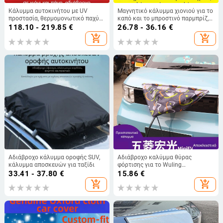
Κάλυμμα αυτοκινήτου με UV
Μαγνητικό κάλυμμα χιονιού για το
προστασία, θερμομονωτικό παχύ
καπό και το μπροστινό παρμπρίζ,
quilt, αδιάβροχο και ανθεκτικό
χειμερινή προστασία από χαλάζι
118.10 - 219.85
€
26.78 - 36.16
€
στον άνεμο, υλικό: βαμβάκι
και πάγο, παχύτερο κάλυμμα
add_shopping_cart
add_shopping_cart
Αδιάβροχο κάλυμμα οροφής SUV,
Αδιάβροχο καλύμμα θύρας
κάλυμμα αποσκευών για ταξίδι
φόρτισης για το Wuling
Hongguang Mini EV,
33.41 - 37.80
€
15.86
€
προστατευτικό ύφασμα για το
add_shopping_cart
add_shopping_cart
βύσμα φόρτισης