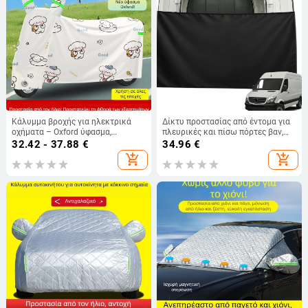
Κάλυμμα βροχής για ηλεκτρικά
Δίκτυ προστασίας από έντομα για
οχήματα – Oxford ύφασμα,
πλευρικές και πίσω πόρτες βαν,
αδιάβροχο, πλήρης κάλυψη για
κουρτίνα-φράγμα
32.42 - 37.88
€
34.96
€
ηλεκτρικά μοτοποδήλατα,
εντομοπροστασίας με φερμουάρ,
add_shopping_cart
add_shopping_cart
προστασία από ήλιο και σκόνη
πολυεστερική ίνα, παχυσμένος
σχεδιασμός, εγκατάσταση με snap-
in, κωδικός προϊόντος 712