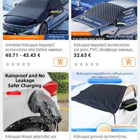
Universal Κάλυμμα παρμπρίζ
Κάλυμμα παρμπρίζ αυτοκινήτου
αυτοκινήτου από Oxford ύφασμα –
για χιόνι, PVC, αδιάβροχο ύφασμα
ενσωματωμένη εγκατάσταση, 900
Oxford, πλέγμα σχέδιο, παγκόσμια
40.71 - 43.43
€
32.63
€
g, Προέλευση Zhejiang
εφαρμογή, ενσωματωμένη
add_shopping_cart
add_shopping_cart
εγκατάσταση
Κάλυμμα θύρας φόρτισης για
Κάλυμμα χιονιού αυτοκινήτου,