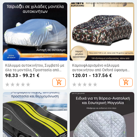
Κάλυμμα αυτοκινήτου, Συμβατό με
Καμουφλαρισμένο κάλυμμα
όλα τα μοντέλα, Προστασία από
αυτοκινήτου από Oxford ύφασμα
ήλιο και βροχή, Θερμική μόνωση,
για όλες τις εποχές – αδιάβροχο
98.33 - 99.21
€
120.01 - 137.56
€
Παχύτερη πλήρης κάλυψη
και θερμομονωτικό
add_shopping_cart
add_shopping_cart