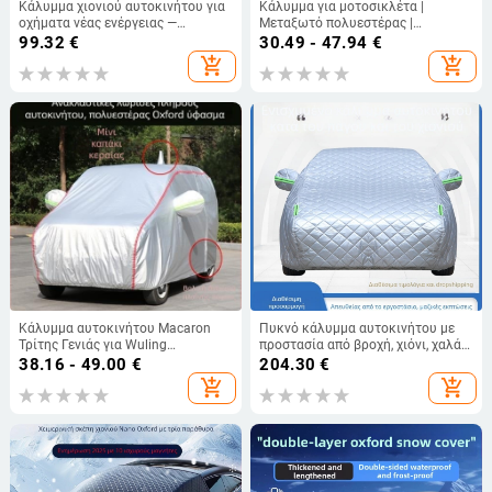
Κάλυμμα χιονιού αυτοκινήτου για
Κάλυμμα για μοτοσικλέτα |
οχήματα νέας ενέργειας —
Μεταξωτό πολυεστέρας |
χειμερινή ασπίδα για το εμπρός
Προσαρμογή: Ναι | Εφαρμοζόμενα
99.32
€
30.49 - 47.94
€
παρμπρίζ, παχύτερο κάλυμμα,
μοντέλα: Συμβουλευτείτε την
add_shopping_cart
add_shopping_cart
μακρύς σχεδιασμός, καθολική
εξυπηρέτηση πελατών | Ιδιωτικά
συμβατότητα, ενσωματωμένη
εμπορικά σήματα: Ναι
εγκατάσταση, βάρος 2600 g, υλικό:
αλουμινένιο φιλμ + ψεκαστό
βαμβάκι + μη υφαντό ύφασμ
Κάλυμμα αυτοκινήτου Macaron
Πυκνό κάλυμμα αυτοκινήτου με
Τρίτης Γενιάς για Wuling
προστασία από βροχή, χιόνι, χαλάζι
Hongguang MINIEV, Νάιλον,
και πάγο; χειμερινή ζεστασιά με
38.16 - 49.00
€
204.30
€
Συμβατό με Αυτόματο Κιβώτιο
επένδυση από βαμβακερή
add_shopping_cart
add_shopping_cart
Ταχυτήτων, Χωρίς
κουβέρτα
Παραμετροποίηση