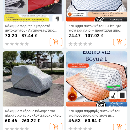
Κάλυμμα παρμπρίζ μπροστά
Κάλυμμα αυτοκινήτου E-Lichi για
αυτοκινήτου - Αντιπαγετωτικό,
χιόνι και ήλιο — προστασία από
Προστασία από χιόνι, Χειμερινή
βροχή και θερμότητα, αντηλιακό
73.20 - 87.44
€
24.47 - 107.02
€
αντηλιακή ασπίδα - Oxford ύφασμα
κάλυμμα για το μπροστινό
add_shopping_cart
add_shopping_cart
παρμπρίζ, προστασία από σκόνη,
ημι-σωματικό κάλυμμα
αυτοκινήτου (κατάλληλο για όλα
τα μοντέλα)
Κάλυμμα πλήρους κάλυψης για
Κάλυμμα παρμπρίζ αυτοκινήτου
ηλεκτρικό τρίκυκλο/τετράκυκλο
για προστασία από χιόνι με
μετακίνησης ηλικιωμένων, για
αλουμινόφυλλο, καρό μοτίβο,
60.46 - 263.22
€
46.53 - 50.84
€
όλες τις εποχές, παχύτερο για τον
εγκατάσταση με κλικ, παγκόσμια
add_shopping_cart
add_shopping_cart
χειμώνα, αδιάβροχο και UV
εφαρμογή