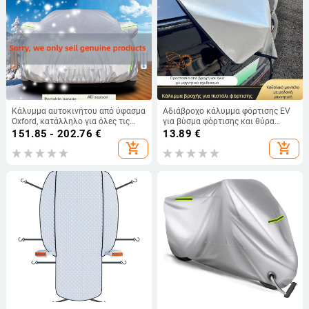
Κάλυμμα αυτοκινήτου από ύφασμα
Αδιάβροχο κάλυμμα φόρτισης EV
Oxford, κατάλληλο για όλες τις
για βύσμα φόρτισης και θύρα
εποχές, παχύτερη προστασία από
φόρτισης
151.85 - 202.76
€
13.89
€
ήλιο και βροχή, μόνωση
add_shopping_cart
add_shopping_cart
θερμότητας, πλήρης κάλυψη