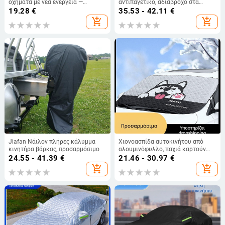
οχήματα με νέα ενέργεια —
αντιπαγετικό, αδιάβροχο στα
μαγνητικός προστατευτής για
πεσμένα φύλλα, αντιψυκτικό
19.28
€
35.53 - 42.11
€
φορητό φορτιστή, φορητό,
κάλυμμα μπροστινού υφάσματος
add_shopping_cart
add_shopping_cart
μεταξωτό πολυεστέρα,
Oxford με πάχος οροφής για τον
προσαρμόσιμο
χειμώνα
Jiafan Νάιλον πλήρες κάλυμμα
Χιονοασπίδα αυτοκινήτου από
κινητήρα βάρκας, προσαρμόσιμο
αλουμινόφυλλο, παχιά καρτούν
σχεδίαση, ενσωματωμένη
24.55 - 41.39
€
21.46 - 30.97
€
εγκατάσταση, παγκόσμια
add_shopping_cart
add_shopping_cart
εφαρμογή