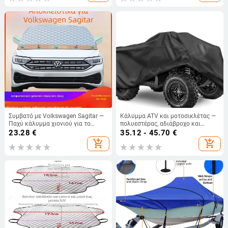
προστασία
Συμβατό με Volkswagen Sagitar —
Κάλυμμα ATV και μοτοσικλέτας —
Παχύ κάλυμμα χιονιού για το
πολυεστέρας, αδιάβροχο και
μπροστινό παρμπρίζ, προστασία
ανθεκτικό στη σκόνη, προστασία
23.28
€
35.12 - 45.70
€
από άνεμο, πάγο και ήλιο,
από ήλιο και βροχή, συμβατό με
add_shopping_cart
add_shopping_cart
ημικάλυμμα αυτοκινήτου
διάφορα μοντέλα