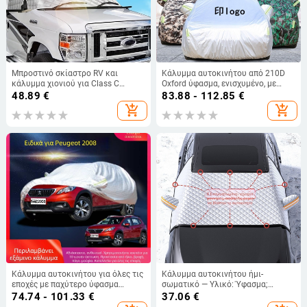
Μπροστινό σκίαστρο RV και
Κάλυμμα αυτοκινήτου από 210D
κάλυμμα χιονιού για Class C
Oxford ύφασμα, ενισχυμένο, με
τροχόσπιτο Ford 1997
επιλογές μερικής ή πλήρους
48.89
€
83.88 - 112.85
€
κάλυψης, προστασία από ήλιο,
add_shopping_cart
add_shopping_cart
βροχή και χαλάζι, εκτύπωση
λογοτύπου κατόπιν παραγγελίας
Κάλυμμα αυτοκινήτου για όλες τις
Κάλυμμα αυτοκινήτου ήμι-
εποχές με παχύτερο ύφασμα
σωματικό — Υλικό: Ύφασμα;
θερμικής μόνωσης για προστασία
Χειμερινή προστασία; Προστασία
74.74 - 101.33
€
37.06
€
από ήλιο και βροχή. Υλικό:
από σκόνη; Βάρος 865 g;