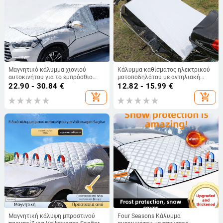
Μαγνητικό κάλυμμα χιονιού
Κάλυμμα καθίσματος ηλεκτρικού
αυτοκινήτου για το εμπρόσθιο
μοτοποδηλάτου με αντηλιακή
παρμπρίζ – καθολική εφαρμογή,
ασπίδα, αδιάβροχο,
22.90 - 30.84
€
12.82 - 15.99
€
αλουμινόφυλλο, στερέωση με
θερμομονωτικό, τηλεσκοπικά
add_shopping_cart
add_shopping_cart
βεντούζες, μοτίβο πλέγματος,
αναδιπλούμενο.
παχυνμένος μινιμαλιστικός
σχεδιασμός, δυνατότητα
προσαρμογής
Μαγνητική κάλυψη μπροστινού
Four Seasons Κάλυμμα