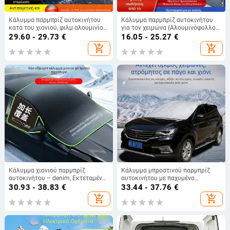
Κάλυμμα παρμπρίζ αυτοκινήτου
Κάλυμμα παρμπρίζ αυτοκινήτου
κατά του χιονιού, φιλμ αλουμινίου,
για τον χειμώνα (Αλουμινόφυλλο;
ενισχυμένου σχεδιασμού,
Παχύ; Καρό σχέδιο; Εγκατάσταση
29.60 - 29.73
€
16.05 - 25.27
€
ενσωματωμένη τοποθέτηση,
τύπου με κάρτα; Βάρος 360 g)
add_shopping_cart
add_shopping_cart
προστασία από ήλιο και παγετό
Κάλυμμα χιονιού παρμπρίζ
Κάλυμμα μπροστινού παρμπρίζ
αυτοκινήτου – denim, Εκτεταμένο
αυτοκινήτου με παχυμένο
Στυλ, κωδικός WJ0085,
αλουμινένιο φιλμ, εγκατάσταση με
30.93 - 38.83
€
33.44 - 37.76
€
εγκατάσταση με λουριά, καθολικό
κάρτα, καρό μοτίβο, για το
add_shopping_cart
add_shopping_cart
παράθυρο, προσαρμοζόμενο