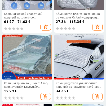
Κάλυμμα χιονιού μπροστινού
Κάλυμμα για ηλεκτρικό τρίκυκλο
παρμπρίζ αυτοκινήτου,
με καπιτονέ Oxford — χειμερινή
αντιπαγωτικό, θερμική μόνωση,
μόνωση, προστασία μπαταρίας,
61.97 - 71.63
€
27.36 - 115.34
€
παχύτερο κάλυμμα για το μισό
αντίσταση σε χιόνι και χαλάζι
add_shopping_cart
add_shopping_cart
αυτοκίνητο
Κάλυμμα τρίκυκλου, υλικό: Άλλο,
Κάλυμμα χιονιού για μπροστινό
προδιαγραφές: Κανονικές,
παρμπρίζ αυτοκινήτου, παχύτερο
συμβατό με τρίκυκλα
κάλυμμα από tarpaulin +
12.29
€
34.35
€
συνθετικό βαμβάκι, εγκατάσταση
add_shopping_cart
add_shopping_cart
με snap-in, καθολικό, 690 g,
Πλέγμα