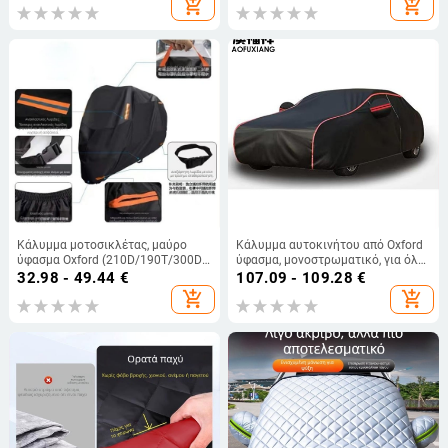
add_shopping_cart
add_shopping_cart
βαμβακερό βελούδο; Διαμόρφωση:
Προσαρμογή: Ναι
Ναι; Συμβατά μοντέλα: Διάφορα
αυτοκίνητα; Αρ. προϊόντος:
ltao595519174641
Κάλυμμα μοτοσικλέτας, μαύρο
Κάλυμμα αυτοκινήτου από Oxford
ύφασμα Oxford (210D/190T/300D),
ύφασμα, μονοστρωματικό, για όλες
αδιάβροχο και UV-ανθεκτικό
τις εποχές
32.98 - 49.44
€
107.09 - 109.28
€
add_shopping_cart
add_shopping_cart