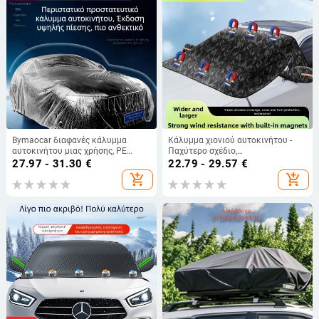
Bymaocar διαφανές κάλυμμα
Κάλυμμα χιονιού αυτοκινήτου -
αυτοκινήτου μιας χρήσης, PE
Παχύτερο σχέδιο,
υλικό υψηλής διαφάνειας,
Καμουφλαρισμένο μοτίβο,
27.97 - 31.30
€
22.79 - 29.57
€
κατάλληλο για αυτοκίνητα και
Κατάλληλο για όλα τα μοντέλα,
add_shopping_cart
add_shopping_cart
SUV, βάρος 0,2 kg, δυνατότητα
Υφασμα Oxford, Προστασία από
προσαρμογής
χιόνι και πάγο