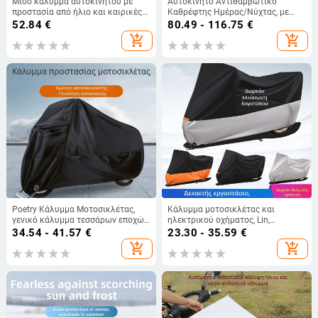
Μισό κάλυμμα αυτοκινήτου με
Αυτοκίνητο Αντιθαμβωτικό
προστασία από ήλιο και καιρικές
Καθρέφτης Ημέρας/Νύχτας, με
συνθήκες, βελούρι-βαμβάκι, παχύ
Κάλυμμα Ηλίου, Πλαστικό,
52.84
€
80.49 - 116.75
€
Ενσωματωμένη Εγκατάσταση,
add_shopping_cart
add_shopping_cart
Ευρεία Συμβατότητα
Poetry Κάλυμμα Μοτοσικλέτας,
Κάλυμμα μοτοσικλέτας και
γενικό κάλυμμα τεσσάρων εποχών
ηλεκτρικού οχήματος, Lin,
για ηλεκτρικά ποδήλατα,
πολυεστέρας, γενικά μοντέλα
34.54 - 41.57
€
23.30 - 35.59
€
αδιάβροχο, προστασία από σκόνη
add_shopping_cart
add_shopping_cart
και ήλιο