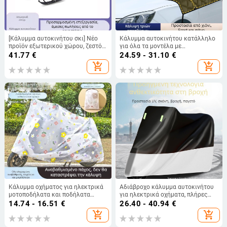
[Κάλυμμα αυτοκινήτου σκι] Νέο
Κάλυμμα αυτοκινήτου κατάλληλο
προϊόν εξωτερικού χώρου, ζεστό
για όλα τα μοντέλα με
σε πωλήσεις, ύφασμα Oxford,
αλουμινόχαρτο, τηλεσκοπική
41.77
€
24.59 - 31.10
€
ανθεκτικό στο χιόνι, ανθεκτικό
εγκατάσταση, μοτίβο πλέγματος,
add_shopping_cart
add_shopping_cart
στη σκόνη, αντι-UV, εργοστασιακά
παχύ στυλ
έλκηθρα απευθείας πωλήσεων
Κάλυμμα οχήματος για ηλεκτρικά
Αδιάβροχο κάλυμμα αυτοκινήτου
μοτοποδήλατα και ποδήλατα
για ηλεκτρικά οχήματα, πλήρες
(αδιάβροχο, προστασία από τη
κάλυμμα, Oxford ύφασμα, Yu dao
14.74 - 16.51
€
26.40 - 40.94
€
σκόνη, UV προστασία, τεσσάρων
μάρκα, για γενικά μοντέλα
add_shopping_cart
add_shopping_cart
εποχών, παχύτερο)