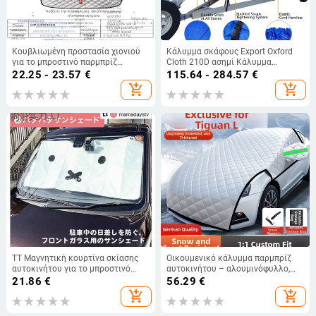
Κουβλιωμένη προστασία χιονιού
Κάλυμμα σκάφους Export Oxford
για το μπροστινό παρμπρίζ
Cloth 210D ασημί Κάλυμμα
αυτοκινήτου, τρία στρώματα
σκάφους Προστασία από τον ήλιο
22.25 - 23.57
€
115.64 - 284.57
€
βαμβάκι, εγκατάσταση με τύπο
Προστασία από τη βροχή Πρόληψη
add_shopping_cart
add_shopping_cart
κάρτας, γενική συμβατότητα
χιονιού Φύλλα και άλλα διάφορα
Διατηρήστε το κάλυμμα του
σκάφους καθαρό
TT Μαγνητική κουρτίνα σκίασης
Οικουμενικό κάλυμμα παρμπρίζ
αυτοκινήτου για το μπροστινό
αυτοκινήτου – αλουμινόφυλλο,
παρμπρίζ – Θερμομονωτική
παχύ, εγκατάσταση με κλικ, μοτίβο
21.86
€
56.29
€
κουρτίνα, Εγκατάσταση με
διχτυού, 1,21 kg
add_shopping_cart
add_shopping_cart
βεντούζα, Γενικά μοντέλα
(Εγκατάσταση με βεντούζα, Γενικά