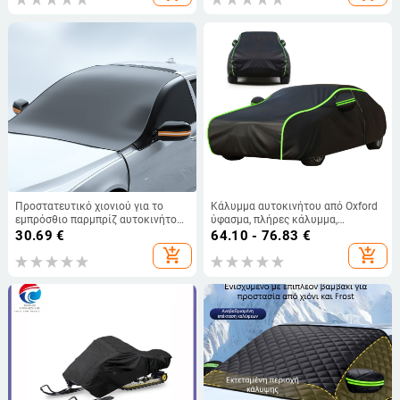
Προστατευτικό χιονιού για το
Κάλυμμα αυτοκινήτου από Oxford
εμπρόσθιο παρμπρίζ αυτοκινήτου
ύφασμα, πλήρες κάλυμμα,
από Oxford ύφασμα, καθολική
καθολικό για όλες τις εποχές,
30.69
€
64.10 - 76.83
€
εφαρμογή, ενσωματωμένη
προστασία από τον ήλιο και
add_shopping_cart
add_shopping_cart
εγκατάσταση, παχύτερος
αδιάβροχο
μινιμαλιστικός σχεδιασμός, βάρος
0.5 kg