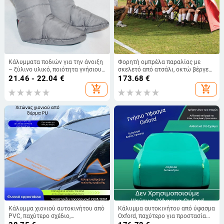
Κάλυμματα ποδιών για την άνοιξη
Φορητή ομπρέλα παραλίας με
– ξύλινο υλικό, ποιότητα γνήσιου
σκελετό από ατσάλι, οκτώ βέργες,
δέρματος
πολυλειτουργικός θόλος για
21.46 - 22.04
€
173.68
€
ψάρεμα και υπαίθριο κάμπινγκ
add_shopping_cart
add_shopping_cart
Κάλυμμα χιονιού αυτοκινήτου από
Κάλυμμα αυτοκινήτου από ύφασμα
PVC, παχύτερο σχέδιο,
Oxford, παχύτερο για προστασία
εγκατάσταση Snap-in, καθολική
από τον ήλιο και μόνωση