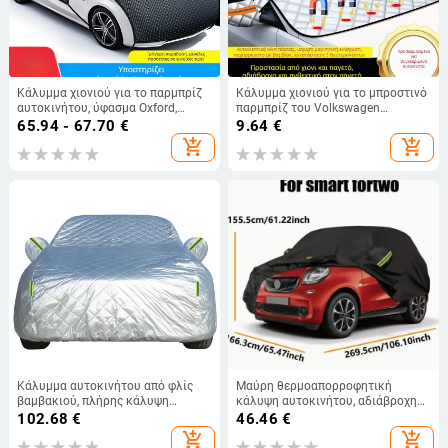
Κάλυμμα χιονιού για το παρμπρίζ
Κάλυμμα χιονιού για το μπροστινό
αυτοκινήτου, ύφασμα Oxford,
παρμπρίζ του Volkswagen
τηλεσκοπική εγκατάσταση,
Magotan, αντιπαγωτικό, παχύτερο
65.94 - 67.70
€
9.64
€
παγκόσμια εφαρμογή, καρό σχέδιο,
κάλυμμα, ημι-κάλυμμα
add_shopping_cart
add_shopping_cart
παχύ στυλ
Κάλυμμα αυτοκινήτου από φλίς
Μαύρη θερμοαπορροφητική
βαμβακιού, πλήρης κάλυψη
κάλυψη αυτοκινήτου, αδιάβροχη
οχήματος, προστασία από ήλιο,
με προστασία UV
102.68
€
46.46
€
βροχή και χαλάζι, θερμική μόνωση
add_shopping_cart
add_shopping_cart